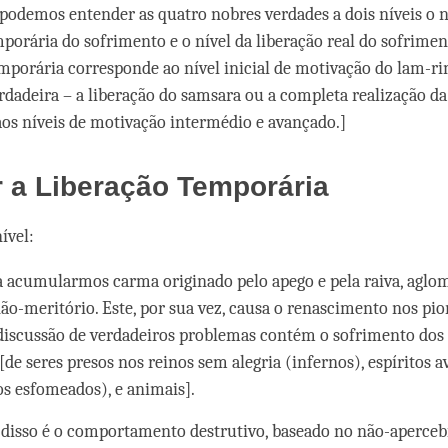
podemos entender as quatro nobres verdades a dois níveis
o n
mporária do sofrimento e o nível da liberação real do sofrimen
emporária corresponde ao nível inicial de motivação do lam-r
erdadeira – a liberação do samsara ou a completa realização d
os níveis de motivação intermédio e avançado.]
 a Liberação Temporária
ível:
a acumularmos carma originado pelo apego e pela raiva, agl
o-meritório. Este, por sua vez, causa o renascimento nos pior
 discussão de verdadeiros problemas contém o sofrimento dos 
[de seres presos nos reinos sem alegria (infernos), espíritos 
os esfomeados), e animais].
 disso é o comportamento destrutivo, baseado no não-aperce