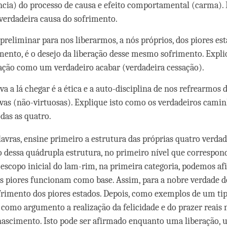
ncia) do processo de causa e efeito comportamental (carma). 
verdadeira causa do sofrimento.
preliminar para nos liberarmos, a nós próprios, dos piores es
mento, é o desejo da liberação desse mesmo sofrimento. Expliq
ração como um verdadeiro acabar (verdadeira cessação).
va a lá chegar é a ética e a auto-disciplina de nos refrearmos 
vas (não-virtuosas). Explique isto como os verdadeiros camin
das as quatro.
lavras, ensine primeiro a estrutura das próprias quatro verdad
o dessa quádrupla estrutura, no primeiro nível
que correspon
escopo inicial do lam-rim
, na primeira categoria, podemos af
s piores funcionam como base. Assim,
para a nobre verdade 
frimento dos piores estados. Depois, como exemplos de um ti
e como argumento a realização da felicidade e do prazer reais
nascimento. Isto pode ser afirmado enquanto uma liberação,