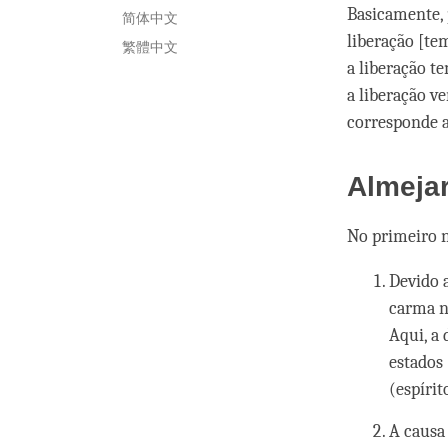
Basicamente, 
简体中文
liberação [te
繁體中文
a liberação t
a liberação v
corresponde a
Almejar
No primeiro n
Devido 
carma nã
Aqui, a
estados 
(espírit
A causa