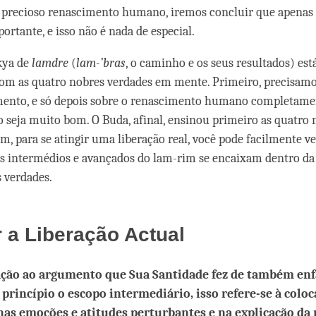
 precioso renascimento humano, iremos concluir que apenas
rtante, e isso não é nada de especial.
kya de
lamdre
(
lam-’bras
, o caminho e os seus resultados) est
om as quatro nobres verdades em mente. Primeiro, precisamo
mento, e só depois sobre o renascimento humano completame
o seja muito bom. O Buda, afinal, ensinou primeiro as quatro 
im, para se atingir uma liberação real, você pode facilmente 
s intermédios e avançados do lam-rim se encaixam dentro da 
 verdades.
 a Liberação Actual
ção ao argumento que Sua Santidade fez de também enf
 princípio o escopo intermediário, isso refere-se à colo
nas emoções e atitudes perturbantes e na explicação da