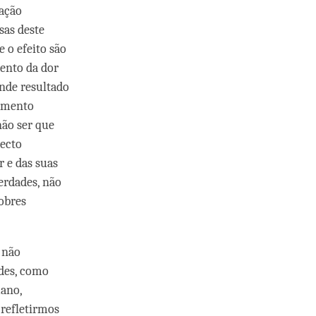
ração
sas deste
e o efeito são
ento da dor
nde resultado
amento
não ser que
ecto
r e das suas
erdades, não
nobres
e não
des, como
ano,
 refletirmos