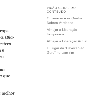
VISÃO GERAL DO
CONTEÚDO
O Lam-rim e as Quatro
Nobres Verdades
Almejar a Liberação
ropa
Temporária
a,
(
Bla-
Almejar a Liberação Actual
estres
O Lugar da “Devoção ao
m o
Guru” no Lam-rim
eu
por
ez que
é melhor