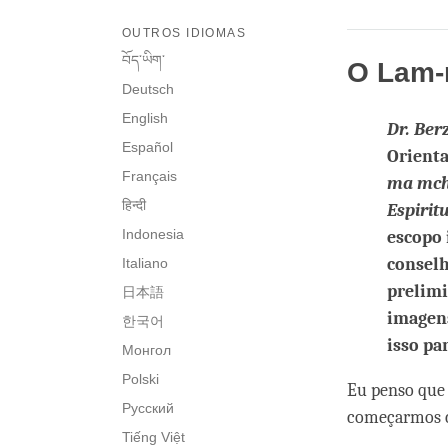
OUTROS IDIOMAS
བོད་ཡིག་
O Lam-
Deutsch
English
Dr. Ber
Español
Orienta
Français
ma mch
हिन्दी
Espirit
Indonesia
escopo 
conselh
Italiano
prelimi
日本語
imagens
한국어
isso pa
Монгол
Polski
Eu penso que 
Русский
começarmos c
Tiếng Việt