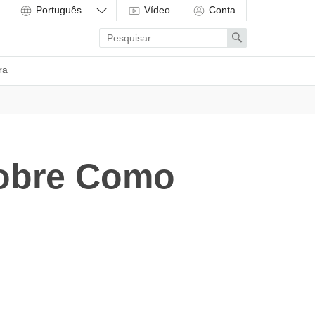
Vídeo
Conta
Enter
Search
search
term
ra
sobre Como