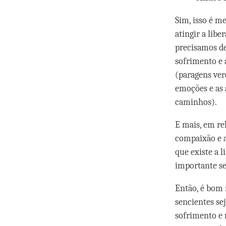
Sim, isso é m
atingir a lib
precisamos de
sofrimento e 
(paragens ver
emoções e as 
caminhos).
E mais,
em re
compaixão e a
que existe a 
importante se
Então, é bom 
sencientes sej
sofrimento e 