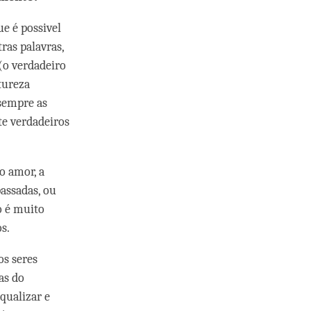
ue é possivel
ras palavras,
(o verdadeiro
tureza
 sempre as
te verdadeiros
o amor, a
assadas, ou
o é muito
s.
os seres
as do
qualizar e