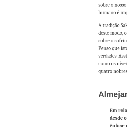
sobre o nosso
humano é impo
A tradição Sa
deste modo, c
sobre o sofri
Penso que ist
verdades. Ass
como os nívei
quatro nobres
Almejar
Em rela
desde o
ênfase 