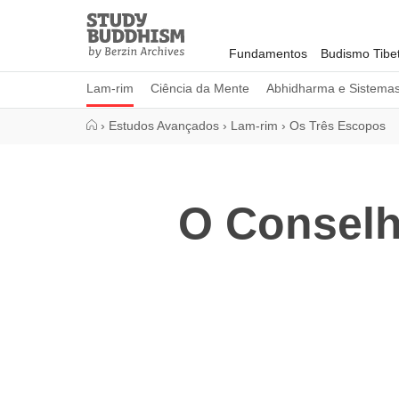
Close
Study
Buddhism
Fundamentos
Budismo Tibe
Home
Lam-rim
Ciência da Mente
Abhidharma e Sistema
›
Estudos Avançados
›
Lam-rim
›
Os Três Escopos
O Conselh