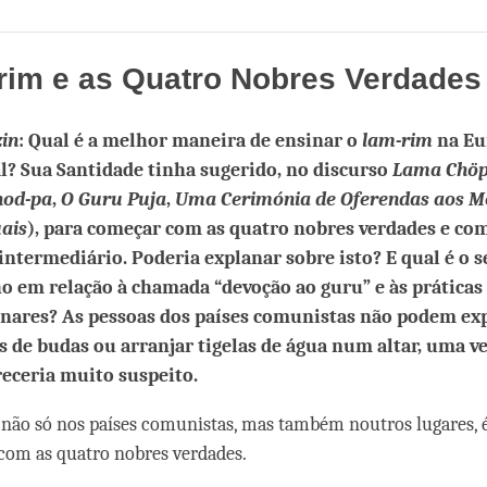
Share
Bookmark
on
facebook
rim e as Quatro Nobres Verdades
zin
: Qual é a melhor maneira de ensinar o
lam-rim
na Eu
l? Sua Santidade tinha sugerido, no discurso
Lama Chöp
od-pa
,
O Guru Puja
,
Uma Cerimónia de Oferendas aos M
uais
), para começar com as quatro nobres verdades e co
intermediário. Poderia explanar sobre isto? E qual é o s
o em relação à chamada “devoção ao guru” e às práticas
nares? As pessoas dos países comunistas não podem ex
 de budas ou arranjar tigelas de água num altar, uma v
receria muito suspeito.
não só nos países comunistas, mas também noutros lugares, 
om as quatro nobres verdades.