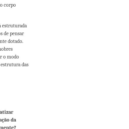
 o corpo
á estruturada
s de pensar
nte dotado.
nobres
ver o modo
estrutura das
atizar
cação da
 mente?