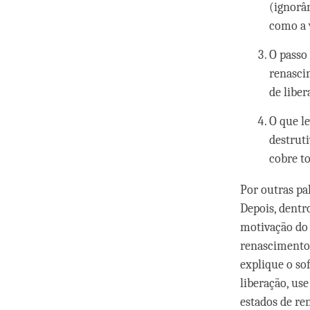
(ignorâ
como a 
O passo 
renasci
de libe
O que le
destruti
cobre to
Por outras pa
Depois, dentr
motivação do 
renascimento
explique o so
liberação, us
estados de re