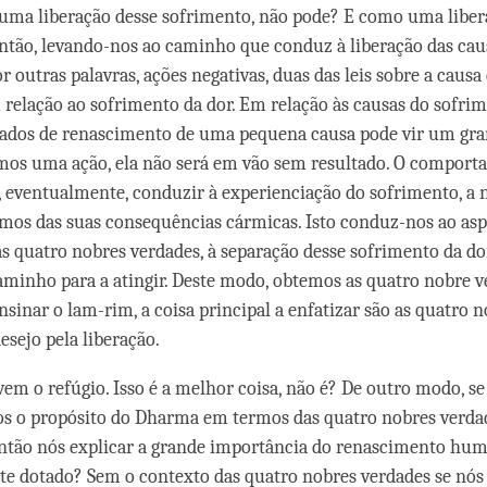
 uma liberação desse sofrimento, não pode? E como uma libe
ntão, levando-nos ao caminho que conduz à liberação das cau
r outras palavras, ações negativas
, duas das leis sobre a causa 
 relação ao sofrimento da dor.
Em relação às causas do sofrim
tados de renascimento
de uma pequena causa pode vir um gra
mos uma ação, ela não será em vão
sem resultado. O comport
á, eventualmente, conduzir à experienciação do sofrimento, a 
mos das suas consequências cármicas.
Isto conduz-nos ao asp
as quatro nobres verdades, à separação desse sofrimento da do
caminho para a atingir. Deste modo, obtemos as quatro nobre v
nsinar o lam-rim, a coisa principal a enfatizar são as quatro 
esejo pela liberação.
 vem o refúgio. Isso é a melhor coisa, não é? De outro modo, s
s o propósito do Dharma em termos das quatro nobres verda
ntão nós explicar a grande importância do renascimento hum
te dotado?
Sem o contexto das quatro nobres verdades
se nós