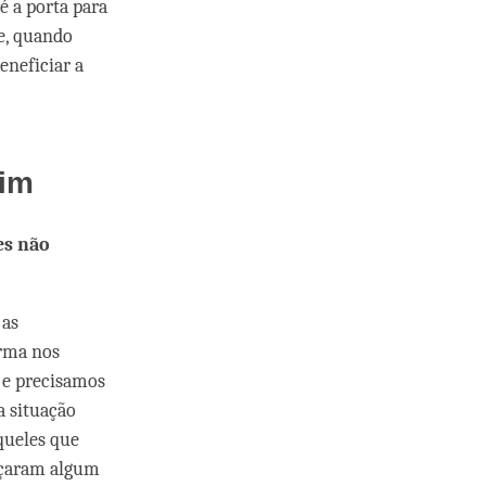
 é a porta para
 e, quando
eneficiar a
rim
es não
a
as
arma nos
, e precisamos
a situação
queles que
ançaram algum