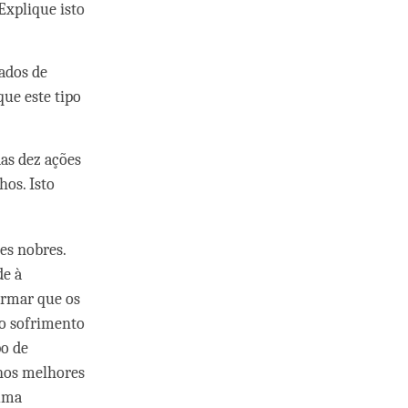
Explique isto
tados de
ue este tipo
das dez ações
hos. Isto
es nobres.
de à
irmar que os
do sofrimento
po de
 nos melhores
 uma