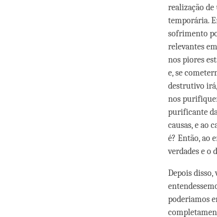
realização de
temporária. E
sofrimento
po
relevantes em
nos piores es
e, se cometer
destrutivo ir
nos purifique
purificante d
causas, e ao 
é? Então, ao e
verdades e o d
Depois disso,
entendessemo
poderiamos e
completamen