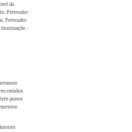
ível da
to. Pretender
im. Pretender
a iluminação –
omeramos
es estados.
três piores
avarentos
bimento