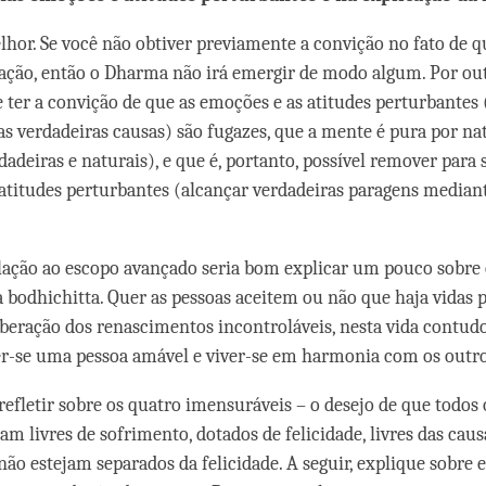
elhor. Se você não obtiver previamente a convição no fato de q
eração, então o Dharma não irá emergir de modo algum.
Por out
 ter a convição de que as emoções e as atitudes perturbantes 
as verdadeiras causas) são fugazes, que a mente é pura por na
dadeiras e naturais), e que é, portanto, possível remover para
atitudes perturbantes (alcançar verdadeiras paragens median
lação ao escopo avançado
seria bom explicar um pouco sobre 
 bodhichitta. Quer as pessoas aceitem ou não que haja vidas p
liberação dos renascimentos incontroláveis, nesta vida contud
r-se uma pessoa amável e viver-se em harmonia com os outro
refletir sobre os quatro imensuráveis – o desejo de que todos 
am livres de sofrimento, dotados de felicidade, livres das caus
não estejam separados da felicidade. A seguir, explique sobre e