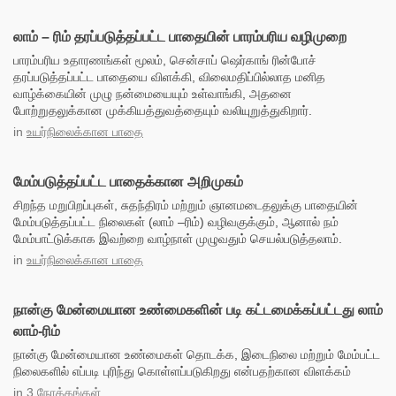
லாம் – ரிம் தரப்படுத்தப்பட்ட பாதையின் பாரம்பரிய வழிமுறை
பாரம்பரிய உதாரணங்கள் மூலம், சென்சாப் ஷெர்காங் ரின்போச்
தரப்படுத்தப்பட்ட பாதையை விளக்கி, விலைமதிப்பில்லாத மனித
வாழ்க்கையின் முழு நன்மையையும் உள்வாங்கி, அதனை
போற்றுதலுக்கான முக்கியத்துவத்தையும் வலியுறுத்துகிறார்.
in
உயர்நிலைக்கான பாதை
மேம்படுத்தப்பட்ட பாதைக்கான அறிமுகம்
சிறந்த மறுபிறப்புகள், சுதந்திரம் மற்றும் ஞானமடைதலுக்கு பாதையின்
மேம்படுத்தப்பட்ட நிலைகள் (லாம் –ரிம்) வழிவகுக்கும், ஆனால் நம்
மேம்பாட்டுக்காக இவற்றை வாழ்நாள் முழுவதும் செயல்படுத்தலாம்.
in
உயர்நிலைக்கான பாதை
நான்கு மேன்மையான உண்மைகளின் படி கட்டமைக்கப்பட்டது லாம்
லாம்-ரிம்
நான்கு மேன்மையான உண்மைகள் தொடக்க, இடைநிலை மற்றும் மேம்பட்ட
நிலைகளில் எப்படி புரிந்து கொள்ளப்படுகிறது என்பதற்கான விளக்கம்
in
3 நோக்கங்கள்