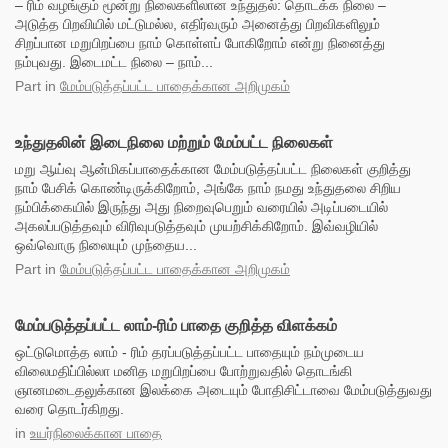
– ரிம் வழங்கும் மூன்று நிலைகளிலான உந்துதல்: தொடக்க நிலை –
அடுத்த பிறவியில் மட்டுமல்ல, எதிர்வரும் அனைத்து பிறவிகளிலும்
சிறப்பான மறுபிறப்பை நாம் கொள்ளப் போகிறோம் என்று நினைத்து
நம்புவது. இடைமட்ட நிலை – நாம்...
Part
in
மேம்படுத்தப்பட்ட பாதைக்கான அறிமுகம்
உந்துதலின் இடைநிலை மற்றும் மேம்பட்ட நிலைகள்
மறு ஆய்வு ஆன்மிகப்பாதைக்கான மேம்படுத்தப்பட்ட நிலைகள் குறித்து
நாம் பேசிக் கொண்டிருக்கிறோம், அங்கே நாம் நமது உந்துதலை சிறிய
நம்பிக்கையில் இருந்து அது நிறைவுபெறும் வரையில் அடிப்படையில்
அகலப்படுத்தவும் விரிவுபடுத்தவும் முயற்சிக்கிறோம். இவ்வழியில்
ஒவ்வொரு நிலையும் முந்தைய...
Part
in
மேம்படுத்தப்பட்ட பாதைக்கான அறிமுகம்
மேம்படுத்தப்பட்ட லாம்-ரிம் பாதை குறித்த விளக்கம்
ஒட்டுமொத்த லாம் - ரிம் தரப்படுத்தப்பட்ட பாதையும் நம்முடைய
விலைமதிப்பில்லா மனித மறுபிறப்பை போற்றுவதில் தொடங்கி
ஞானமடைதலுக்கான இலக்கை அடையும் போதிசிட்டாவை மேம்படுத்துவது
வரை தொடர்கிறது.
in
உயர்நிலைக்கான பாதை