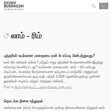
Close
Study
Buddhism
Home
லாம் - ரிம்
புத்தரின் உயர்வான பாதையை ஏன் & எப்படி பின்பற்றுவது?
லாம்-ரிம் என்றால் என்ன? மற்றும் அது புத்தரின் போதனைகளில் இருந்து
எவ்வாறு வெளிப்பட்டது? உயர்வான பாதையான, லாம் – ரிம் என்பது
அடிப்படை பௌத்த போதனைகளை நம்முடைய வாழ்வில் அணுகவும்
ஒருங்கிணைக்கவும் ஒரு வழி. புத்தர் 2,500 ஆண்டுகளுக்கு முன்னர்
துறவிகள் சமூகம் மற்றும் அதற்குப் பின்னர்,...
Part
in
மேம்படுத்தப்பட்ட பாதைக்கான அறிமுகம்
தொடக்க நிலை உந்துதல்
உண்மையான தர்மப் பொருளுக்கான மூன்று நிலைகளிலான உந்துதல் லாம்