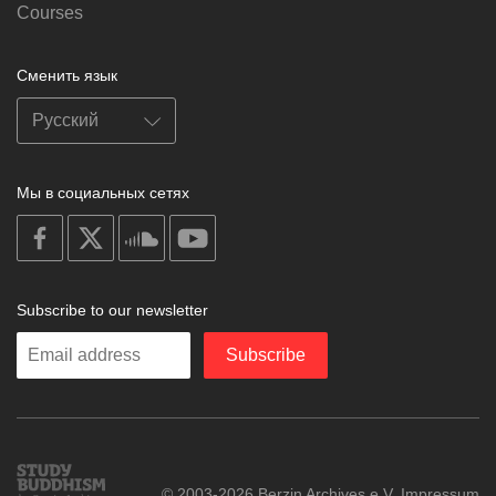
Courses
Сменить язык
Мы в социальных сетях
on
on
on
on
facebook
X
soundcloud
youtube
Subscribe to our newsletter
Enter
Subscribe
your
email
Study
© 2003-2026 Berzin Archives e.V.
Impressum
Buddhism