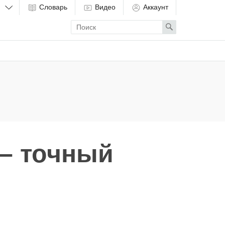
Словарь
Видео
Аккаунт
Enter
Search
search
term
 – точный