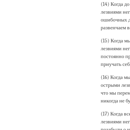
(14) Когда д
лезвиями нег
ошибочных де
развенчаем в
(15) Когда м
лезвиями нег
постоянно п
приучать себ
(16) Когда м
острыми лезв
что мы перем
никогда не б
(17) Когда в
лезвиями нег
позабыли о н