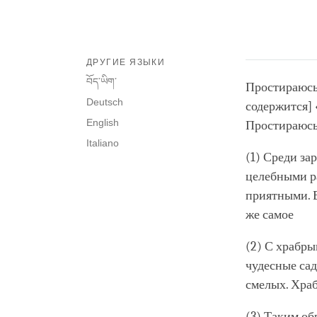
ДРУГИЕ ЯЗЫКИ
བོད་ཡིག་
Простираюсь
Deutsch
содержится]
English
Простираюсь
Italiano
(1) Среди за
целебными р
приятными. В
же самое
(2) С храбры
чудесные сад
смелых. Хра
(3) Таким об