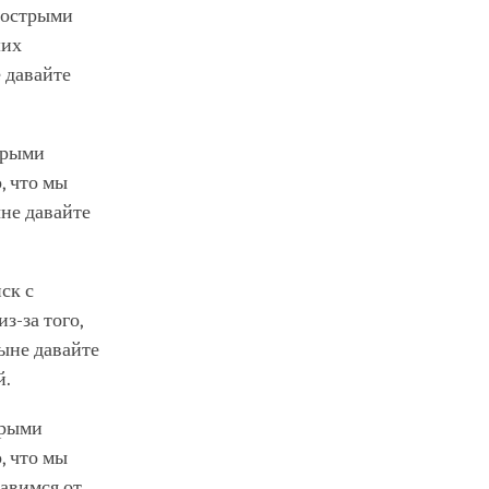
с острыми
ших
 давайте
стрыми
, что мы
не давайте
ск с
з-за того,
ныне давайте
й.
трыми
, что мы
бавимся от