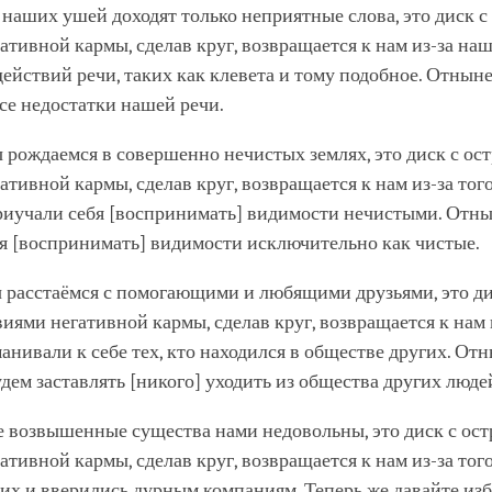
о наших ушей доходят только неприятные слова, это диск 
ативной кармы, сделав круг, возвращается к нам из-за на
йствий речи, таких как клевета и тому подобное. Отныне
се недостатки нашей речи.
ы рождаемся в совершенно нечистых землях, это диск с о
ативной кармы, сделав круг, возвращается к нам из-за того
риучали себя [воспринимать] видимости нечистыми. Отны
я [воспринимать] видимости исключительно как чистые.
ы расстаёмся с помогающими и любящими друзьями, это ди
иями негативной кармы, сделав круг, возвращается к нам и
анивали к себе тех, кто находился в обществе других. От
удем заставлять [никого] уходить из общества других люде
се возвышенные существа нами недовольны, это диск с ос
ативной кармы, сделав круг, возвращается к нам из-за того
их и вверились дурным компаниям. Теперь же давайте из