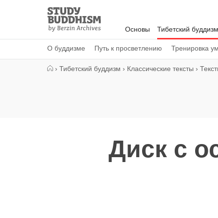
Close
Study
Buddhism
Основы
Тибетский буддиз
Home
О буддизме
Путь к просветлению
Тренировка у
›
Тибетский буддизм
›
Классические тексты
›
Текст
Диск с о