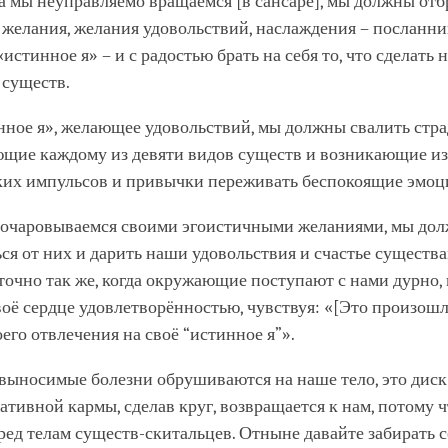
ка мы неуправляемо вращаемся [в сансаре], мы должны отб
 желания, желания удовольствий, наслаждения – посланни
истинное я» – и с радостью брать на себя то, что сделать 
 существ.
нное я», желающее удовольствий, мы должны свалить стра
ющие каждому из девяти видов существ и возникающие из
ких импульсов и привычки переживать беспокоящие эмоц
ы очаровываемся своими эгоистичными желаниями, мы до
ся от них и дарить наши удовольствия и счастье существа
точно так же, когда окружающие поступают с нами дурно,
оё сердце удовлетворённостью, чувствуя: «[Это произошл
оего отвлечения на своё “истинное я”».
евыносимые болезни обрушиваются на наше тело, это диск
ативной кармы, сделав круг, возвращается к нам, потому 
ед телам существ-скитальцев. Отныне давайте забирать се