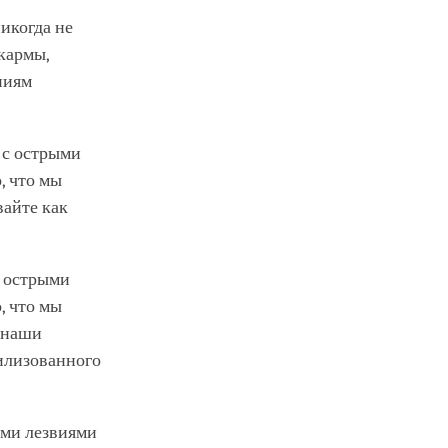
никогда не
кармы,
яниям
к с острыми
, что мы
айте как
с острыми
, что мы
к наши
вилизованного
рыми лезвиями