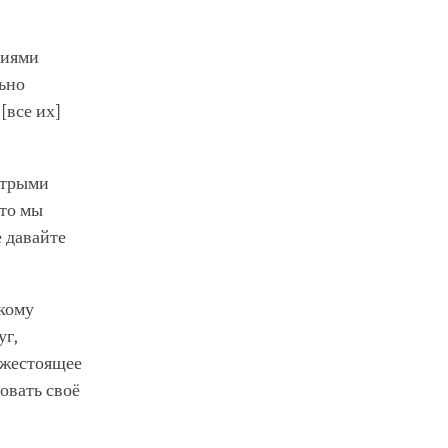
виями
льно
[все их]
острыми
что мы
е давайте
окому
уг,
ижестоящее
овать своё