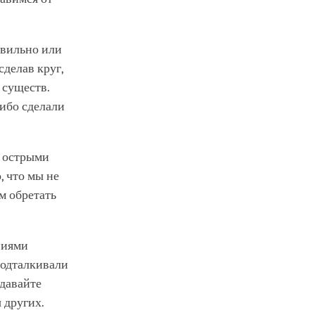
авильно или
сделав круг,
 существ.
либо сделали
с острыми
, что мы не
м обретать
звиями
 подталкивали
давайте
 других.