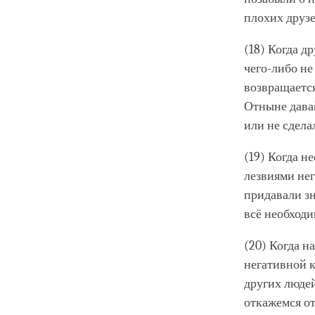
плохих друзе
(18) Когда д
чего-либо не
возвращается
Отныне давай
или не сдела
(19) Когда н
лезвиями нег
придавали зн
всё необходи
(20) Когда н
негативной к
других люде
откажемся от