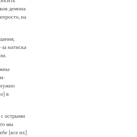
росить
ков демона
непросто, на
дания,
-за натиска
ии.
лжны
м-
 нужно
о] в
 с острыми
что мы
бе [все их]