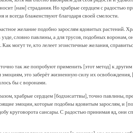
носит [нам] страдания. Но храбрые сердцем с радостью п
ия и всегда блаженствуют благодаря своей смелости.
трастное желание подобно зарослям ядовитых растений. Х
в узде, словно павлины, а для трусов, подобных воронам, о
 Как могут те, кто лелеет эгоистичные желания, справитьс
 точно так же попробуют применить [этот метод] к другим
эмоциям, это заберёт жизненную силу их освобождения, [
илось бы с воронами.
разом, храбрые сердцем [бодхисаттвы], точно павлины, п
оящие эмоции, которые подобны ядовитым зарослям, и [п
щобу круговорота сансары. С радостью принимая яд, они с