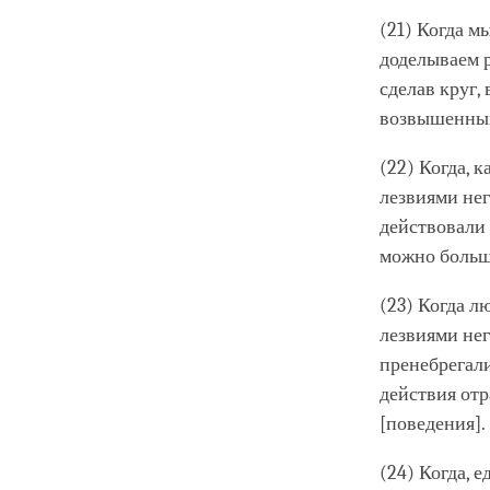
(21) Когда м
доделываем р
сделав круг,
возвышенных
(22) Когда, 
лезвиями нег
действовали
можно больш
(23) Когда л
лезвиями нег
пренебрегали
действия отр
[поведения].
(24) Когда, 