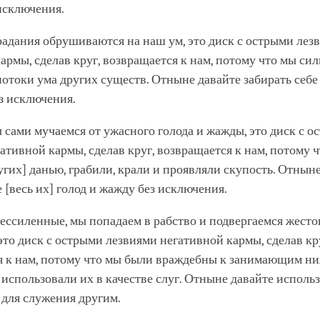
исключения.
традания обрушиваются на наш ум, это диск с острыми лез
армы, сделав круг, возвращается к нам, потому что мы си
отоки ума других существ. Отныне давайте забирать себе 
ез исключения.
ы сами мучаемся от ужасного голода и жажды, это диск с 
ативной кармы, сделав круг, возвращается к нам, потому 
угих] данью, грабили, крали и проявляли скупость. Отнын
е [весь их] голод и жажду без исключения.
обессиленные, мы попадаем в рабство и подвергаемся жест
то диск с острыми лезвиями негативной кармы, сделав кр
я к нам, потому что мы были враждебны к занимающим н
использовали их в качестве слуг. Отныне давайте использ
 для служения другим.