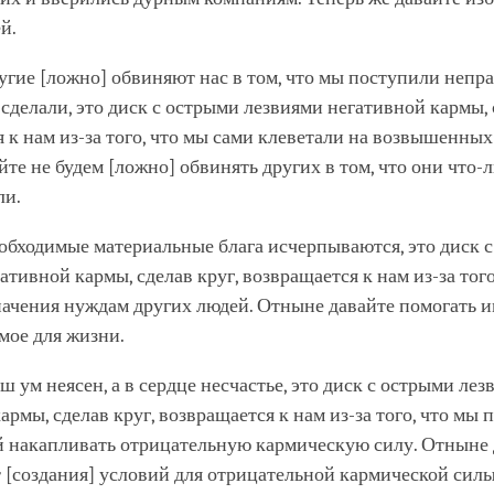
й.
ругие [ложно] обвиняют нас в том, что мы поступили непр
 сделали, это диск с острыми лезвиями негативной кармы, 
 к нам из-за того, что мы сами клеветали на возвышенных
те не будем [ложно] обвинять других в том, что они что-
ли.
еобходимые материальные блага исчерпываются, это диск 
ативной кармы, сделав круг, возвращается к нам из-за того
ачения нуждам других людей. Отныне давайте помогать и
мое для жизни.
аш ум неясен, а в сердце несчастье, это диск с острыми ле
армы, сделав круг, возвращается к нам из-за того, что мы
й накапливать отрицательную кармическую силу. Отныне 
 [создания] условий для отрицательной кармической силы