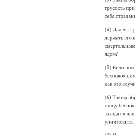
трусость при
себя страдан
(4) Далее, с
держать его 
смертельным.
ядом?
(5) Если они
беспокоящим 
как это случ
(6) Таким об
пищу беспок
заходят в ча
уничтожить.