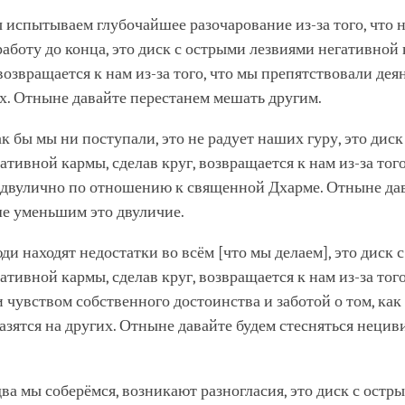
ы испытываем глубочайшее разочарование из-за того, что 
аботу до конца, это диск с острыми лезвиями негативной 
 возвращается к нам из-за того, что мы препятствовали де
. Отныне давайте перестанем мешать другим.
как бы мы ни поступали, это не радует наших гуру, это дис
ативной кармы, сделав круг, возвращается к нам из-за того
 двулично по отношению к священной Дхарме. Отныне дав
е уменьшим это двуличие.
юди находят недостатки во всём [что мы делаем], это диск 
ативной кармы, сделав круг, возвращается к нам из-за того
 чувством собственного достоинства и заботой о том, ка
азятся на других. Отныне давайте будем стесняться неци
едва мы соберёмся, возникают разногласия, это диск с ост