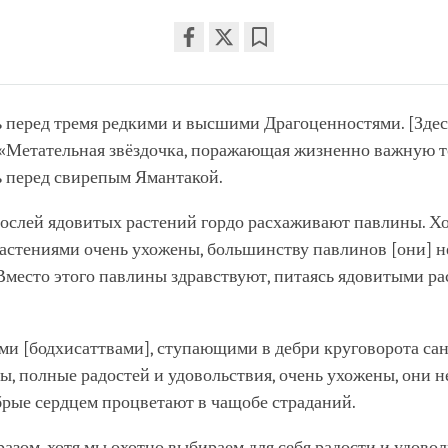
Share
Bookmark
on
facebook
 перед тремя редкими и высшими Драгоценностями. [Здес
 «Метательная звёздочка, поражающая жизненно важную то
 перед свирепым Ямантакой.
рослей ядовитых растений гордо расхаживают павлины. Хо
астениями очень ухожены, большинству павлинов [они] н
место этого павлины здравствуют, питаясь ядовитыми ра
ми [бодхисаттвами], ступающими в дебри круговорота сан
ы, полные радостей и удовольствия, очень ухожены, они 
брые сердцем процветают в чащобе страданий.
разом, хотя мы охотно выбираем для себя радости и удово