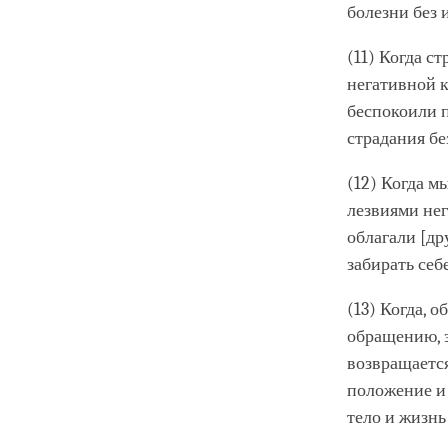
болезни без 
(11) Когда с
негативной к
беспокоили п
страдания б
(12) Когда м
лезвиями нег
облагали [др
забирать себ
(13) Когда, 
обращению, э
возвращаетс
положение и 
тело и жизнь