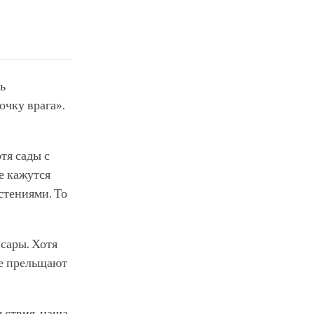
ь
чку врага».
тя сады с
е кажутся
стениями. То
сары. Хотя
не прельщают
льствия, наша