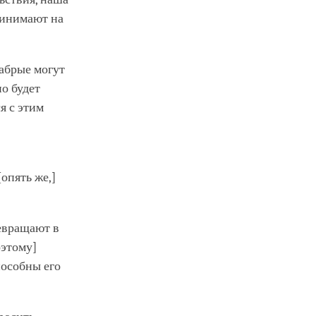
ринимают на
рабрые могут
но будет
я с этим
опять же,]
ревращают в
оэтому]
пособны его