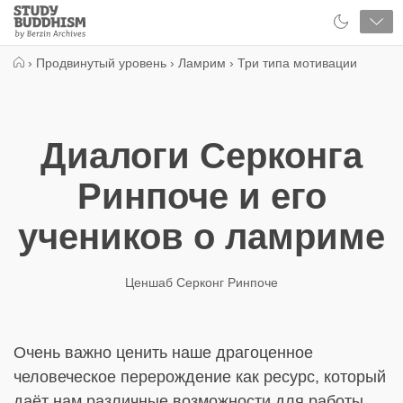
Close
Study
Buddhism
Home
›
Продвинутый уровень
›
Ламрим
›
Три типа мотивации
Диалоги Серконга
Ринпоче и его
учеников о ламриме
Ценшаб Серконг Ринпоче
Очень важно ценить наше драгоценное
человеческое перерождение как ресурс, который
даёт нам различные возможности для работы