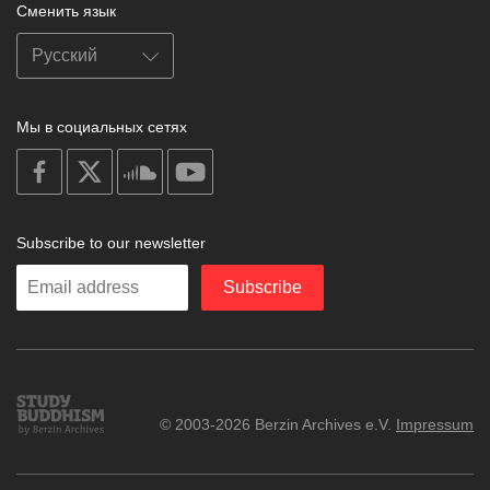
Сменить язык
Мы в социальных сетях
on
on
on
on
facebook
X
soundcloud
youtube
Subscribe to our newsletter
Enter
Subscribe
your
email
Study
© 2003-2026 Berzin Archives e.V.
Impressum
Buddhism
Home