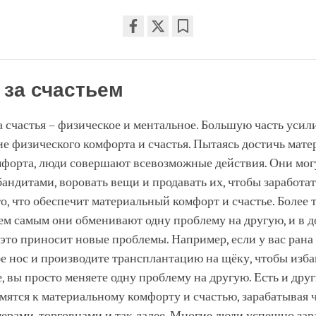
Share
Bookmark
on
facebook
 за счастьем
а счастья – физическое и ментальное. Большую часть уси
е физического комфорта и счастья. Пытаясь достичь мате
мфорта, люди совершают всевозможные действия. Они мог
андитами, воровать вещи и продавать их, чтобы заработат
о, что обеспечит материальный комфорт и счастье. Более т
тем самым они обменивают одну проблему на другую, и в 
это приносит новые проблемы. Например, если у вас рана 
бе нос и производите трансплантацию на щёку, чтобы изба
, вы просто меняете одну проблему на другую. Есть и друг
мятся к материальному комфорту и счастью, зарабатывая 
ерами, торговцами и так далее. Многие люди успешно за