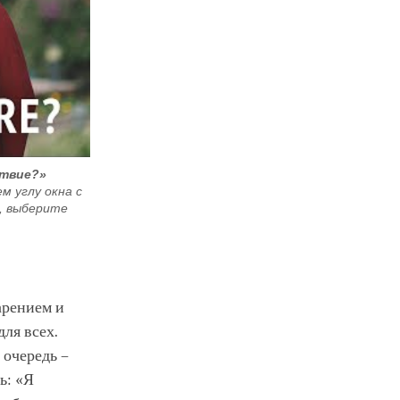
ствие?»
 углу окна с
, выберите
арением и
ля всех.
 очередь –
ь: «Я