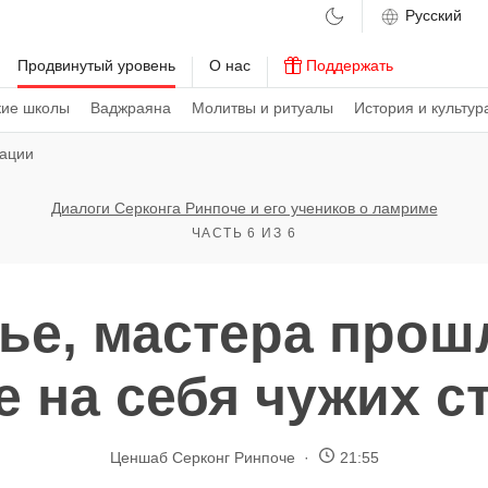
м
Продвинутый уровень
О нас
Поддержать
кие школы
Ваджраяна
Молитвы и ритуалы
История и культур
вации
Диалоги Серконга Ринпоче и его учеников о ламриме
ЧАСТЬ 6 ИЗ 6
ье, мастера прош
е на себя чужих с
Ценшаб Серконг Ринпоче
21:55