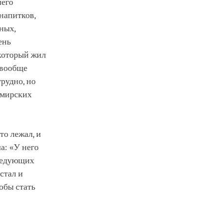
шего
напитков,
ных,
ень
 который жил
 вообще
трудно, но
 мирских
то лежал, и
а: «У него
следующих
стал и
тобы стать