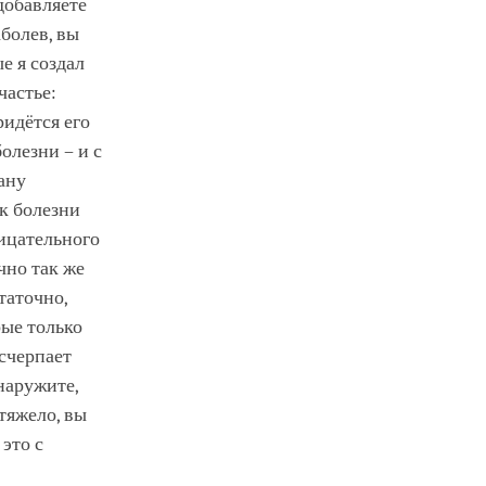
добавляете
аболев, вы
е я создал
частье:
ридётся его
олезни – и с
ану
к болезни
рицательного
чно так же
таточно,
рые только
исчерпает
наружите,
тяжело, вы
 это с