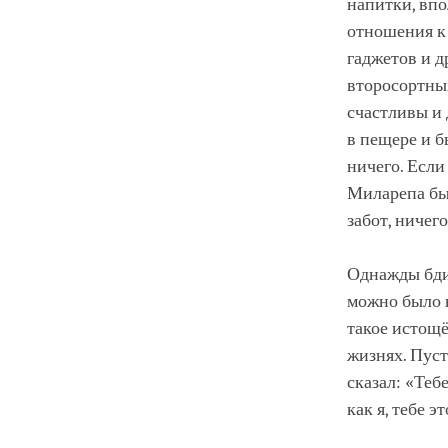
напитки, впо
отношения к 
гаджетов и д
второсортных
счастливы и
в пещере и б
ничего. Если
Миларепа бы
забот, ничег
Однажды бдит
можно было в
такое истощё
жизнях. Пуст
сказал: «Теб
как я, тебе э