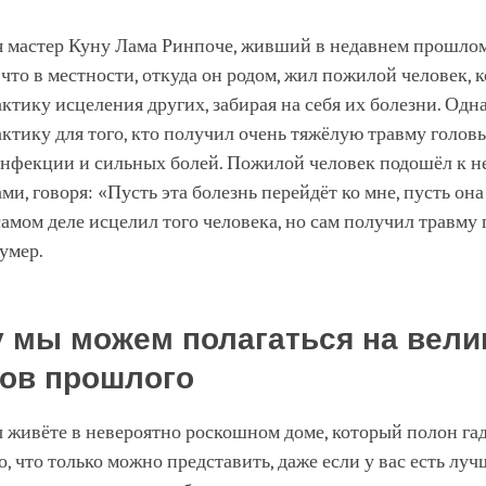
мастер Куну Лама Ринпоче, живший в недавнем прошлом
 что в местности, откуда он родом, жил пожилой человек, 
актику исцеления других, забирая на себя их болезни. Од
актику для того, кто получил очень тяжёлую травму голов
инфекции и сильных болей. Пожилой человек подошёл к н
ми, говоря: «Пусть эта болезнь перейдёт ко мне, пусть она
самом деле исцелил того человека, но сам получил травму
умер.
 мы можем полагаться на вели
ов прошлого
 живёте в невероятно роскошном доме, который полон га
о, что только можно представить, даже если у вас есть лу