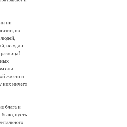
они ни
газин, но
 людей,
ий, но один
м разница?
зных
ом они
той жизни и
у них ничего
е блага и
 было, пусть
ентального