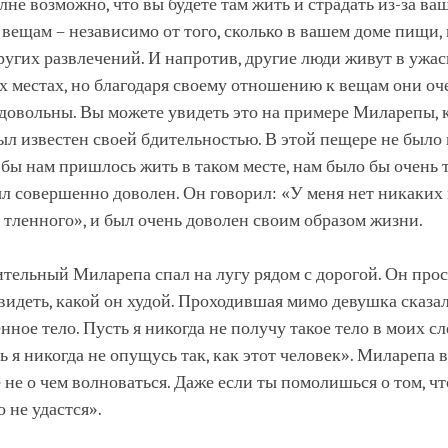
лне возможно, что вы будете там жить и страдать из-за ва
вещам – независимо от того, сколько в вашем доме пищи, 
ругих развлечений. И напротив, другие люди живут в ужас
 местах, но благодаря своему отношению к вещам они оч
 довольны. Вы можете увидеть это на примере Миларепы,
ыл известен своей бдительностью. В этой пещере не было
 бы нам пришлось жить в таком месте, нам было бы очень 
л совершенно доволен. Он говорил: «У меня нет никаких
о тленного», и был очень доволен своим образом жизни.
ельный Миларепа спал на лугу рядом с дорогой. Он прос
идеть, какой он худой. Проходившая мимо девушка сказал
нное тело. Пусть я никогда не получу такое тело в моих 
ь я никогда не опущусь так, как этот человек». Миларепа в
е не о чем волноваться. Даже если ты помолишься о том, ч
то не удастся».