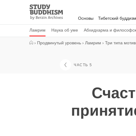
Close
Study
Buddhism
Основы
Тибетский буддиз
Home
Ламрим
Наука об уме
Абхидхарма и философс
›
Продвинутый уровень
›
Ламрим
›
Три типа моти
ЧАСТЬ 5
Счаст
приняти