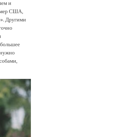
лем и
ример США,
е». Другими
точно
ы
 большее
м нужно
собами,