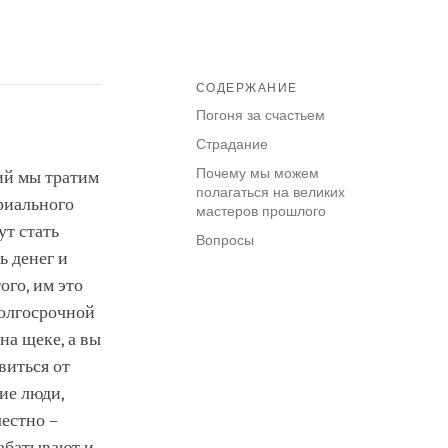
СОДЕРЖАНИЕ
Погоня за счастьем
Страдание
Почему мы можем
лий мы тратим
полагаться на великих
риального
мастеров прошлого
ут стать
Вопросы
ь денег и
ого, им это
долгосрочной
на щеке, а вы
виться от
ие люди,
честно –
рабатывают и