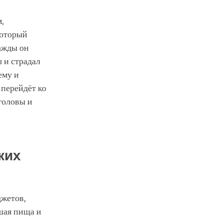
,
который
нажды он
ы и страдал
ему и
 перейдёт ко
 головы и
ких
джетов,
чшая пища и