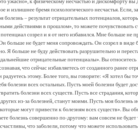
 это ужасно», к физическому несчастью и дискомфорту вы 
ое и излишнее бремя психологического несчастья. Если, з
я болезнь – результат отрицательных потенциалов, которы
ными действиями в прошлом», то можете почувствовать с
 потенциал созрел и я от него избавился. Мне больше не п
Он больше не будет меня сопровождать. Он созрел в виде б
о. Я больше не буду действовать разрушительно и перест
 дальнейшие отрицательные потенциалы». Вы относитесь 
сознавая, что сейчас избавляетесь от созданного ранее от
и радуетесь этому. Более того, вы говорите: «Я хотел бы то
ебя болезни всех остальных. Пусть моей болезни будет дос
вратить болезни всех существ. Пусть все страдания, кото
 других из-за болезней, станут моими. Пусть моя болезнь 
которые могут привести к болезням всех существ». Вы об
ете болезнь совершенно по-другому: вам совсем не будет 
 счастливы, что заболели, потому что можете использовать