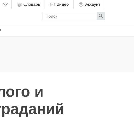
Словарь
Видео
Аккаунт
Enter
Search
search
term
а
лого и
траданий