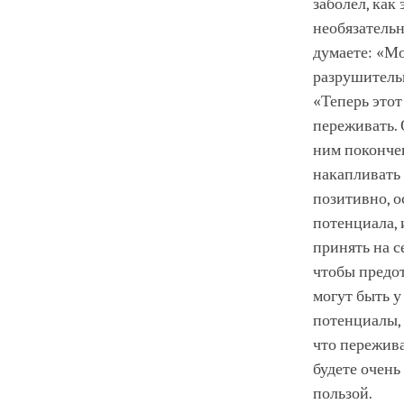
заболел, как
необязательн
думаете: «Мо
разрушитель
«Теперь этот
переживать. 
ним покончен
накапливать
позитивно, о
потенциала, 
принять на с
чтобы предот
могут быть у
потенциалы, 
что пережива
будете очень
пользой.