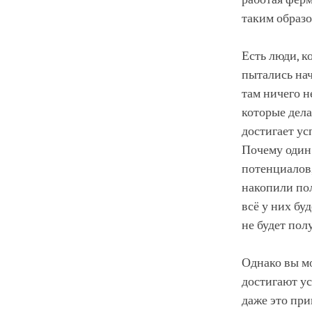
таким образо
Есть люди, к
пытались нач
там ничего н
которые дела
достигает ус
Почему один 
потенциалов
накопили пол
всё у них бу
не будет пол
Однако вы мо
достигают ус
даже это при