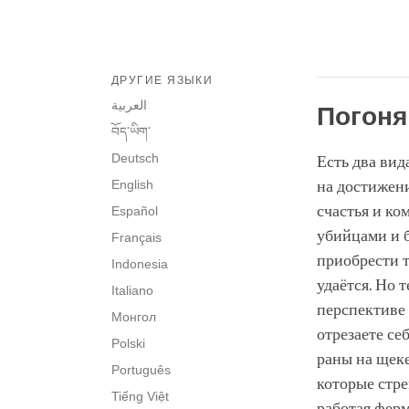
ДРУГИЕ ЯЗЫКИ
العربية
Погоня
བོད་ཡིག་
Deutsch
Есть два вид
English
на достижени
счастья и ко
Español
убийцами и б
Français
приобрести т
Indonesia
удаётся. Но 
Italiano
перспективе 
Монгол
отрезаете се
Polski
раны на щеке
Português
которые стре
Tiếng Việt
работая ферм