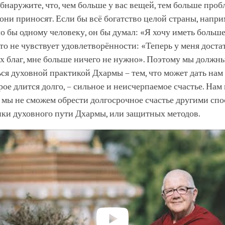
обнаружите, что, чем больше у вас вещей, тем больше проб
они приносят. Если бы всё богатство целой страны, нап
 бы одному человеку, он бы думал: «Я хочу иметь больш
то не чувствует удовлетворённости: «Теперь у меня доста
х благ, мне больше ничего не нужно». Поэтому мы должн
ся духовной практикой Дхармы – тем, что может дать нам
орое длится долго, – сильное и неисчерпаемое счастье. На
о мы не сможем обрести долгосрочное счастье другими спо
ики духовного пути Дхармы, или защитных методов.