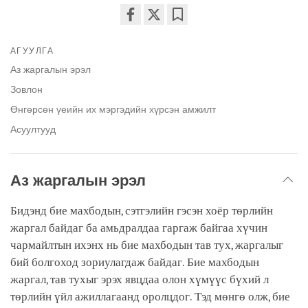
Share
Bookmark
on
АГУУЛГА
facebook
Аз жаргалын эрэл
Зовлон
Өнгөрсөн үеийн их мэргэдийн хүрсэн амжилт
Асуултууд
Аз жаргалын эрэл
Бидэнд бие махбодын, сэтгэлийн гэсэн хоёр төрлийн
жаргал байдаг ба амьдралдаа гаргаж байгаа хүчин
чармайлтын ихэнх нь бие махбодын тав тух, жаргалыг
бий болгоход зориулагдаж байдаг. Бие махбодын
жаргал, тав тухыг эрэх явцдаа олон хүмүүс бүхий л
төрлийн үйл ажиллагаанд оролцдог. Тэд мөнгө олж, бие