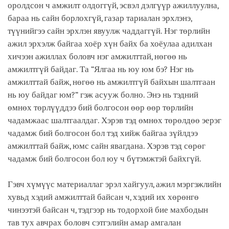
оролдсон ч амжилт олдоггүй, эсвэл дэлгүүр ажиллуулна,
бараа нь сайн борлохгүй, газар тариалан эрхлэнэ,
түүнийгээ сайн эрхлэн явуулж чаддаггүй. Нэг төрлийн
ажил эрхэлж байгаа хоёр хүн байх ба хоёулаа адилхан
хичээн ажиллах боловч нэг амжилттай, нөгөө нь
амжилтгүй байдаг. Та “Ялгаа нь юу юм бэ? Нэг нь
амжилттай байж, нөгөө нь амжилтгүй байхын шалтгаан
нь юу байдаг юм?” гэж асууж болно. Энэ нь тэдний
өмнөх төрлүүддээ бий болгосон өөр өөр төрлийн
чадамжаас шалтгаалдаг. Хэрэв тэд өмнөх төрөлдөө эерэг
чадамж бий болгосон бол тэд хийж байгаа зүйлдээ
амжилттай байж, юмс сайн явагдана. Хэрэв тэд сөрөг
чадамж бий болгосон бол юу ч бүтэмжтэй байхгүй.
Гэвч хүмүүс материаллаг эрэл хайгуул, ажил мэргэжлийн
хувьд хэдий амжилттай байсан ч, хэдий их хөрөнгө
чинээтэй байсан ч, тэдгээр нь тодорхой бие махбодын
тав тух авчрах боловч сэтгэлийн амар амгалан