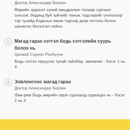
Доктор Александер Берзин
Өөрийн эрдэнэт хүний амьдралын талаар сургаал
сонсож, бидэнд буй зүйлийг таньж, тэдгээрийг үнэлэхээр
тэр тухайд бодохын өмнө тэдгээр дээр тогтоох болон
шинжлэх бясалгал хийнэ.
Магад гарах сэтгэл бодь сэтгэлийн суурь
болох нь
Цэнжаб Сэркон Ринбүүчи
Бодь сэтгэл төрүүлэх тухай тайлбар, зөвлөгөө - Хэсэг 1 нь
4
Зовлонгоос магад гарах
Доктор Александер Берзин
Лам-рим Бодь мөрийн зэрэг сургаалд суралцах нь - Хэсэг
2 нь 3