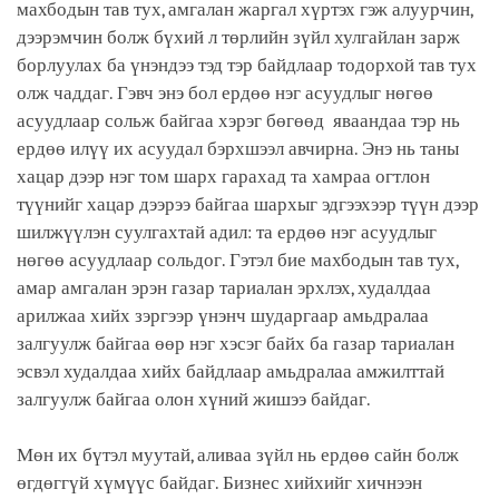
махбодын тав тух, амгалан жаргал хүртэх гэж алуурчин,
дээрэмчин болж бүхий л төрлийн зүйл хулгайлан зарж
борлуулах ба үнэндээ тэд тэр байдлаар тодорхой тав тух
олж чаддаг. Гэвч энэ бол ердөө нэг асуудлыг нөгөө
асуудлаар сольж байгаа хэрэг бөгөөд яваандаа тэр нь
ердөө илүү их асуудал бэрхшээл авчирна. Энэ нь таны
хацар дээр нэг том шарх гарахад та хамраа огтлон
түүнийг хацар дээрээ байгаа шархыг эдгээхээр түүн дээр
шилжүүлэн суулгахтай адил: та ердөө нэг асуудлыг
нөгөө асуудлаар сольдог. Гэтэл бие махбодын тав тух,
амар амгалан эрэн газар тариалан эрхлэх, худалдаа
арилжаа хийх зэргээр үнэнч шударгаар амьдралаа
залгуулж байгаа өөр нэг хэсэг байх ба газар тариалан
эсвэл худалдаа хийх байдлаар амьдралаа амжилттай
залгуулж байгаа олон хүний жишээ байдаг.
Мөн их бүтэл муутай, аливаа зүйл нь ердөө сайн болж
өгдөггүй хүмүүс байдаг. Бизнес хийхийг хичнээн