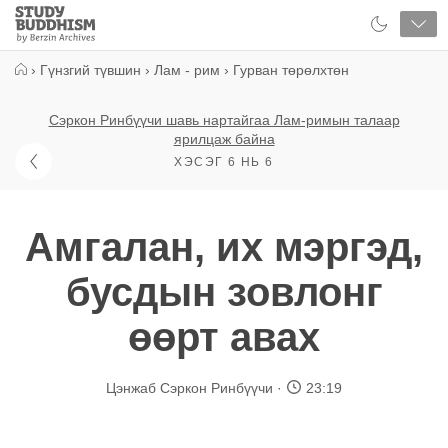
Close
Study
Buddhism
Home
›
Гүнзгий түвшин
›
Лам - рим
›
Гурван төрөлхтөн
Сэркон Ринбүүчи шавь нартайгаа Лам-римын талаар
ярилцаж байна
ХЭСЭГ 6 НЬ 6
Амгалан, их мэргэд,
бусдын зовлонг
өөрт авах
Цэнжаб Сэркон Ринбүүчи
23:19