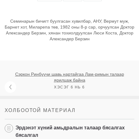
Семинарын бичигт буулгасан хувилбар, АНУ, Вермут муж,
Барнет хот, Миларепа төв, 1982 оны 8-р сар, орчуулсан Доктор
Александер Берзин, хянан тохиолдуулсан Люси Коста, Доктор
Александер Берзин
Сэркон Ринбүүчи шавь нартайгаа Лам-римын талаар
ярилцаж байна
ХЭСЭГ 6 НЬ 6
ХОЛБООТОЙ МАТЕРИАЛ
Эрдэнэт хүний амьдралын талаар бясалгах
бясалгал