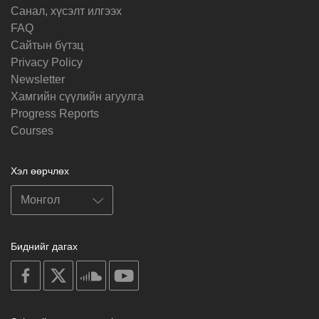
Санал, хүсэлт илгээх
FAQ
Cайтын бүтзц
Privacy Policy
Newsletter
Хамгийн сүүлийн агуулга
Progress Reports
Courses
Хэл өөрчлөх
Биднийг дагах
on
on
on
on
facebook
X
soundcloud
youtube