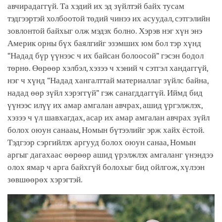
авчирадаггүй. Та хэдий их эд зүйлтэй байх тусам
тэдгээртэй холбоотой төдий чинээ их асуудал, сэтгэлийн
зовлонтой байхыг олж мэдэх болно. Хэрэв нэг хүн энэ
Америк орны бүх баялгийг эзэмших юм бол тэр хүнд
“Надад бүр үүнээс ч их байсан болоосой” гэсэн бодол
төрнө. Өөрөөр хэлбэл, хэзээ ч хэний ч сэтгэл хандаггүй,
нэг ч хүнд “Надад хангалттай материаллаг зүйлс байна,
надад өөр зүйл хэрэггүй” гэж санагддаггүй. Иймд бид
үүнээс илүү их амар амгалан авчрах, ашид үргэлжлэх,
хэзээ ч үл шавхагдах, асар их амар амгалан авчрах зүйл
болох оюун санааы, Номын бүтээлийг эрж хайх ёстой.
Тэдгээр сэргийлэх аргууд болох оюун санаа, Номын
аргыг дагахаас өөрөөр ашид үрэлжлэх амгаланг үнэндээ
олох ямар ч арга байхгүй болохыг бид ойлгож, хүлээн
зөвшөөрөх хэрэгтэй.