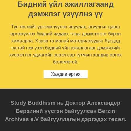
Бидний үйл ажиллагаанд
дэмжлэг үзүүлнэ үү
Тус төслийг үргэлжлүүлэн явуулах, агуулгыг цааш
өргөжүүлэх бидний чадавх таны дэмжлэгээс бүрэн
хамаарна. Хэрэв та манай материалуудыг бусдад
тустай гэж үзэн бидний үйл ажиллагааг дэмжихийг
хүсвэл нэг удаагийн эсвэл сар тутмын хандив өргөх
боломжтой.
Хандив өргөх
Study Buddhism нь Доктор Александер
Берзиний үүсгэн байгуулсан Berzin
Archives e.V байгууллагын дэргэдэх төсөл.