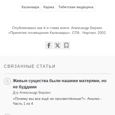
Калачакра
Карма
Тибетская медицина
Опубликовано как 4-я глава книги: Александр Берзин.
«Принятие посвящения Калачакры». СПб.: Нартанг, 2002.
Share
Bookmark
on
facebook
СВЯЗАННЫЕ СТАТЬИ
Живые существа были нашими матерями, но
не буддами
Д-р Александр Берзин
«Почему мы все ещё не просветлённые?»: Анализ -
Часть 1 из 4