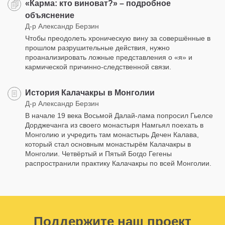
«Карма: кто виноват?» – подробное
объяснение
Д-р Александр Берзин
Чтобы преодолеть хроническую вину за совершённые в
прошлом разрушительные действия, нужно
проанализировать ложные представления о «я» и
кармической причинно-следственной связи.
История Калачакры в Монголии
Д-р Александр Берзин
В начале 19 века Восьмой Далай-лама попросил Гьелсе
Дорджечанга из своего монастыря Намгьял поехать в
Монголию и учредить там монастырь Дечен Калава,
который стал основным монастырём Калачакры в
Монголии. Четвёртый и Пятый Богдо Гегены
распространили практику Калачакры по всей Монголии.
Поддержите наш проект