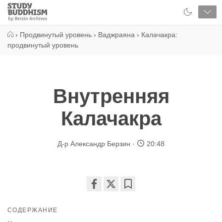
Close
Study
Buddhism
Home
›
Продвинутый уровень
›
Ваджраяна
›
Калачакра:
продвинутый уровень
Внутренняя
Калачакра
Д-р Александр Берзин
20:48
Share
Bookmark
on
СОДЕРЖАНИЕ
facebook