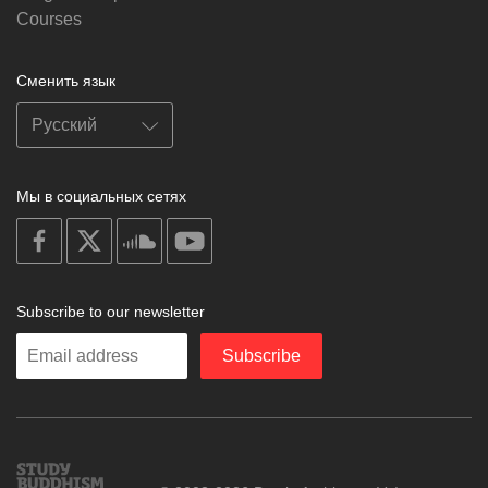
Courses
Сменить язык
Мы в социальных сетях
on
on
on
on
facebook
X
soundcloud
youtube
Subscribe to our newsletter
Enter
Subscribe
your
email
Study