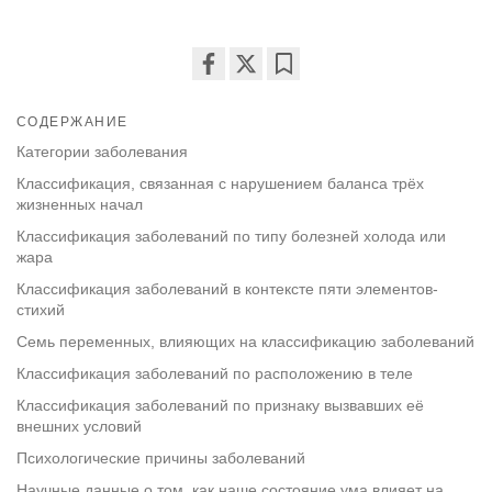
Share
Bookmark
on
СОДЕРЖАНИЕ
facebook
Категории заболевания
Классификация, связанная с нарушением баланса трёх
жизненных начал
Классификация заболеваний по типу болезней холода или
жара
Классификация заболеваний в контексте пяти элементов-
стихий
Семь переменных, влияющих на классификацию заболеваний
Классификация заболеваний по расположению в теле
Классификация заболеваний по признаку вызвавших её
внешних условий
Психологические причины заболеваний
Научные данные о том, как наше состояние ума влияет на