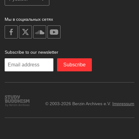
Мы в социальных сетях
on
on
on
on
facebook
X
soundcloud
youtube
Subscribe to our newsletter
Enter
Subscribe
your
email
Study
© 2003-2026 Berzin Archives e.V.
Impressum
Buddhism
Home