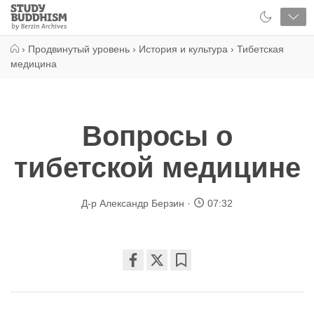
Close
Study
Buddhism
Home
›
Продвинутый уровень
›
История и культура
›
Тибетская
медицина
Вопросы о
тибетской медицине
Д-р Александр Берзин
07:32
Share
Bookmark
on
facebook