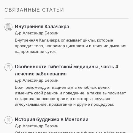
facebook
СВЯЗАННЫЕ СТАТЬИ
Внутренняя Калачакра
Д-р Александр Берзин
Внутренняя Калачакра описывает циклы, которые
проходит тело, например цикл жизни и течение дыхания
на протяжении суток.
Особенности тибетской медицины, часть 4:
лечение заболевания
Д-р Александр Берзин
Врач рекомендует пациентам в лечебных целях
изменить свой рацион и поведение, а также выписывает
лекарства на основе трав и в некоторых случаях –
иглоукалывание, прижигание и другие процедуры.
История буддизма в Монголии
Д-р Александр Берзин
Обзор трёх волн распространения буддизма в Монголии,