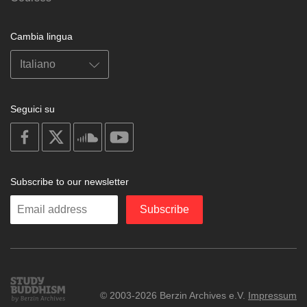
Cambia lingua
Seguici su
on
on
on
on
facebook
X
soundcloud
youtube
Subscribe to our newsletter
Enter
Subscribe
your
email
Study
© 2003-2026 Berzin Archives e.V.
Impressum
Buddhism