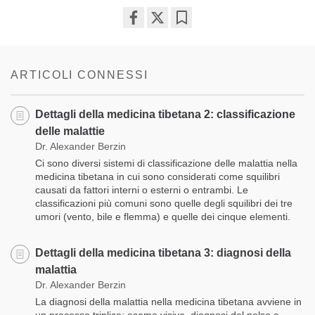
Share
Bookmark
on
facebook
ARTICOLI CONNESSI
Dettagli della medicina tibetana 2: classificazione
delle malattie
Dr. Alexander Berzin
Ci sono diversi sistemi di classificazione delle malattia nella
medicina tibetana in cui sono considerati come squilibri
causati da fattori interni o esterni o entrambi. Le
classificazioni più comuni sono quelle degli squilibri dei tre
umori (vento, bile e flemma) e quelle dei cinque elementi.
Dettagli della medicina tibetana 3: diagnosi della
malattia
Dr. Alexander Berzin
La diagnosi della malattia nella medicina tibetana avviene in
un processo triplice: esame visivo, diagnosi del polso e