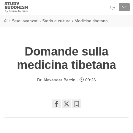
Close
Study
Buddhism
Home
›
Studi avanzati
›
Storia e cultura
›
Medicina tibetana
Domande sulla
medicina tibetana
Dr. Alexander Berzin
09:26
Share
Bookmark
on
facebook