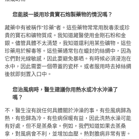
您能談一談用珍貴寶石炮製藥物的情況嗎？
藏藥中有被稱作“珍藥”者。這些藥物常常用脫毒汞或珍
貴的寶石和礦物質成。我知道藏醫使用金剛石粉和金
銀。儘管具體不太清楚，我知道還利用某些礦物。這些
珍藥用於解毒等。這些藥通常包在蠟封的絲綢中，因為
它們對光線敏感，因此要避免暴晒。有時候必須浸泡在
水中，因此需要一個帶蓋的瓷杯。或者服用時去掉絲綢
後就即刻置入口中。
您治風病時，醫生建議你用熱水或冷水沖澡了
嗎？
不，醫生沒有說任何具體關於沖澡的事。有些風病歸為
熱，有些歸為冷。有些病保暖有益，因此洗熱水澡可能
有好處，但不是蒸桑拿。例如，我們知道如果去蒸桑
拿，對風病會不利，並增加血壓。熱對膽病非常有害。