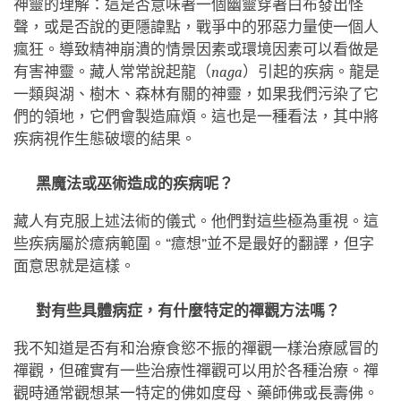
神靈的理解：這是否意味著一個幽靈穿著白布發出怪
聲，或是否說的更隱諱點，戰爭中的邪惡力量使一個人
瘋狂。導致精神崩潰的情景因素或環境因素可以看做是
有害神靈。藏人常常說起龍（
naga
）引起的疾病。龍是
一類與湖、樹木、森林有關的神靈，如果我們污染了它
們的領地，它們會製造麻煩。這也是一種看法，其中將
疾病視作生態破壞的結果。
黑魔法或巫術造成的疾病呢？
藏人有克服上述法術的儀式。他們對這些極為重視。這
些疾病屬於癔病範圍。“癔想”並不是最好的翻譯，但字
面意思就是這樣。
對有些具體病症，有什麼特定的禪觀方法嗎？
我不知道是否有和治療食慾不振的禪觀一樣治療感冒的
禪觀，但確實有一些治療性禪觀可以用於各種治療。禪
觀時通常觀想某一特定的佛如度母、藥師佛或長壽佛。