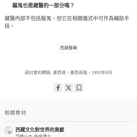
驅鬼也是藏醫的一部分嗎？
藏醫內部不包括驅鬼，但它在相關儀式中可作為輔助手
段。
西藏醫藥
研討會的轉錄, 墨西哥，墨西哥城，1993年8月
Share
Bookmark
on
facebook
相關教材
西藏文化對世界的貢獻
亞歷山大·伯金博士