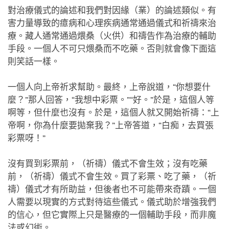
對治療儀式的論述和我們對因緣（業）的論述類似。有
害力量導致的癔病和心理疾病通常通過儀式和祈禱來治
療。藏人通常通過煨桑（火供）和禱告作為治療的輔助
手段。一個人不可只煨桑而不吃藥。否則就會像下面這
則笑話一樣。
一個人向上帝祈求幫助。最終，上帝說道，“你想要什
麼？”那人回答，“我想中彩票。”“好。”於是，這個人等
啊等，但什麼也沒有。於是，這個人就又開始祈禱：“上
帝啊，你為什麼要拋棄我？”上帝答道，“白痴，去買張
彩票呀！”
沒有買到彩票前，（祈禱）儀式不會生效；沒有吃藥
前，（祈禱）儀式不會生效。買了彩票、吃了藥，（祈
禱）儀式才有所助益，但後者也不可能帶來奇蹟。一個
人需要以現實的方式對待這些儀式。儀式助於增強我們
的信心，但它實際上只是醫療的一個輔助手段，而非魔
法或幻術。