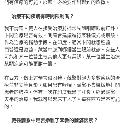
們有痊癒的可能，那麼，必須要作出艱難的選擇。
治療不同疾病有時間限制嗎？
我不清楚。藏人在接受治療前通常先到喇嘛跟前打卦，
卜問治療是否有效。喇嘛會建議進行某種儀式或煨桑，
作為治療的輔助手段。在印度，通常卜問就哪種醫 – –
西醫還是藏醫，藏醫中應到哪個醫生跟前就診。有些人
可能和某一位醫生較其他人更有業緣，某一位醫生治療
某類疾病可能更勝一籌。
在西方，做上述預言很困難。藏醫對絕大多數疾病的治
療並非立竿見影。如果患有哮喘，藏醫不會機械地打開
患者的肺腔。但有一次在印度我患了肝炎，經過藏醫一
天半的治療，我就可以起床下地了。這在西方是不可能
的。
藏醫體系中是否摻雜了苯教的薩滿因素？