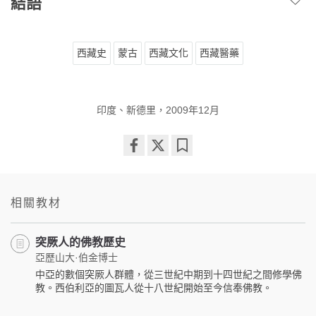
結語
西藏史
蒙古
西藏文化
西藏醫藥
印度、新德里，2009年12月
Share
Bookmark
on
facebook
相關教材
突厥人的佛教歷史
亞歷山大·伯金博士
中亞的數個突厥人群體，從三世紀中期到十四世紀之間修學佛
教。西伯利亞的圖瓦人從十八世紀開始至今信奉佛教。