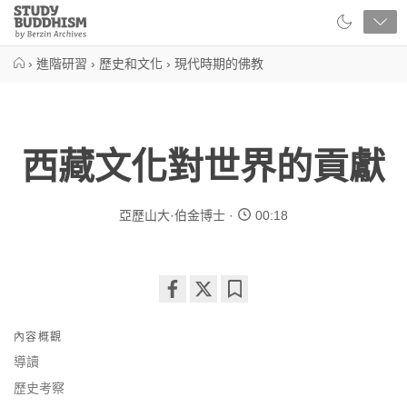
Close
Study
Buddhism
Home
›
進階研習
›
歷史和文化
›
現代時期的佛教
西藏文化對世界的貢獻
亞歷山大·伯金博士
00:18
Share
Bookmark
on
內容概觀
facebook
導讀
歷史考察