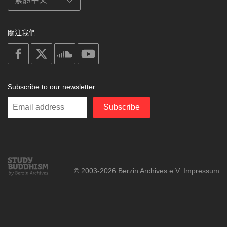
關注我們
on
on
on
on
facebook
X
soundcloud
youtube
Subscribe to our newsletter
Enter
Subscribe
your
email
Study
© 2003-2026 Berzin Archives e.V.
Impressum
Buddhism
Home