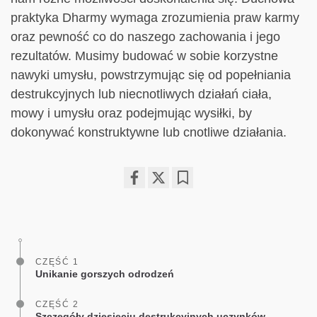
praktyka Dharmy wymaga zrozumienia praw karmy
oraz pewność co do naszego zachowania i jego
rezultatów. Musimy budować w sobie korzystne
nawyki umysłu, powstrzymując się od popełniania
destrukcyjnych lub niecnotliwych działań ciała,
mowy i umysłu oraz podejmując wysiłki, by
dokonywać konstruktywne lub cnotliwe działania.
Share
Bookmark
on
facebook
CZĘŚĆ 1
Unikanie gorszych odrodzeń
CZĘŚĆ 2
Szczegóły dziesięciu destrukcyjnych uczynków