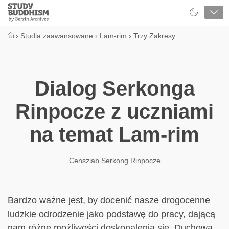
Close
Study
Buddhism
Home
›
Studia zaawansowane
›
Lam-rim
›
Trzy Zakresy
Dialog Serkonga
Rinpocze z uczniami
na temat Lam-rim
Censziab Serkong Rinpocze
Bardzo ważne jest, by docenić nasze drogocenne
ludzkie odrodzenie jako podstawę do pracy, dającą
nam różne możliwości doskonalenia się. Duchowa