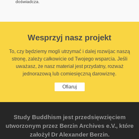
doświadcza.
Wesprzyj nasz projekt
To, czy będziemy mogli utrzymać i dalej rozwijac naszą
stronę, zależy całkowicie od Twojego wsparcia. Jeśli
uważasz, że nasz materiał jest przydatny, rozważ
jednorazową lub comiesięczną darowiznę.
Ofiaruj
Study Buddhism jest przedsięwzięciem
utworzonym przez Berzin Archives e.V., które
założył Dr Alexander Berzin.