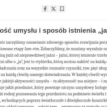
Share
Bookmark
on
facebook
ść umysłu i sposób istnienia „ja
zór zaczęliśmy omawianie zdrowego sposobu rozwijania pocz
niowane etapy
lam-rim
. Zobaczyliśmy, że musimy wyraźnie o
ą jaźń od nieprawdziwej jaźni – jaźni, której istnienie trzeba
i albo o „ja”, jest to etykietka, którą można nakleić na każdą
adczania oraz na wszystkie rozmaite czynniki, tzw. pięć skup
ę na każdą chwilę naszego doświadczania. W każdej chwili wy
 jakiejś aktywności umysłu – ta aktywność ma miejsce – i m
uje jakiś przedmiot, który powstaje niczym umysłowy holog
iś rodzaj poznawania tego przedmiotu na podstawie światła i
d., wchodzących poprzez światłoczułe i dźwiękoczułe komórk
 mózg, układ nerwowy – całość tego – przetwarza te sygnały, tę