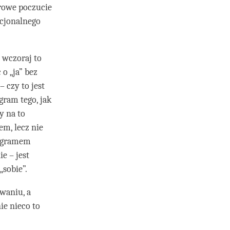
drowe poczucie
ncjonalnego
 wczoraj to
o „ja” bez
 czy to jest
gram tego, jak
y na to
em, lecz nie
logramem
e – jest
„sobie”.
waniu, a
ie nieco to