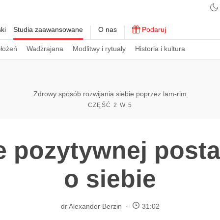
ki
Studia zaawansowane
O nas
Podaruj
ałożeń
Wadżrajana
Modlitwy i rytuały
Historia i kultura
Zdrowy sposób rozwijania siebie poprzez lam-rim
CZĘŚĆ 2 W 5
e pozytywnej postaw
o siebie
dr Alexander Berzin
31:02