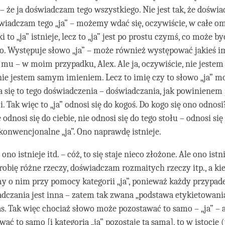
 – że ja doświadczam tego wszystkiego. Nie jest tak, że doświa
świadczam tego „ja” – możemy wdać się, oczywiście, w całe o
i to „ja” istnieje, lecz to „ja” jest po prostu czymś, co może b
o. Występuje słowo „ja” – może również występować jakieś i
mu – w moim przypadku, Alex. Ale ja, oczywiście, nie jestem
 nie jestem samym imieniem. Lecz to imię czy to słowo „ja” m
a się to tego doświadczenia – doświadczania, jak powinienem
. Tak więc to „ja” odnosi się do kogoś. Do kogo się ono odnosi
 odnosi się do ciebie, nie odnosi się do tego stołu – odnosi się
 konwencjonalne „ja”. Ono naprawdę istnieje.
ono istnieje itd. – cóż, to się staje nieco złożone. Ale ono istn
robię różne rzeczy, doświadczam rozmaitych rzeczy itp., a k
imy o nim przy pomocy kategorii „ja”, ponieważ każdy przypad
dczania jest inna – zatem tak zwana „podstawa etykietowania
as. Tak więc chociaż słowo może pozostawać to samo – „ja” – 
ać to samo [i kategoria „ja” pozostaje ta sama], to w istocie (