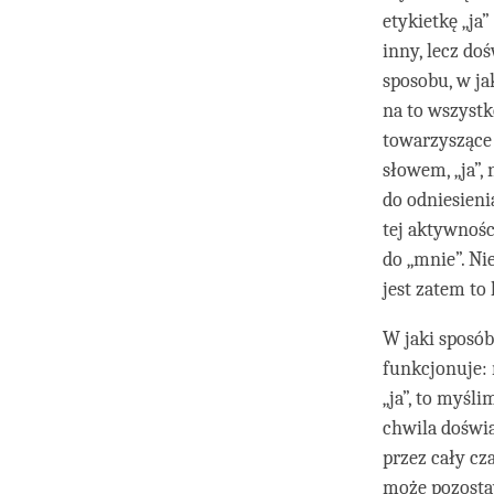
etykietkę „ja”
inny, lecz do
sposobu, w jak
na to wszystk
towarzyszące 
słowem, „ja”,
do odniesieni
tej aktywności
do „mnie”. Nie
jest zatem to
W jaki sposób 
funkcjonuje: 
„ja”, to myśl
chwila doświa
przez cały cz
może pozostaw