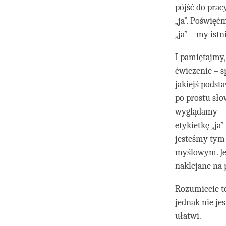
pójść do prac
„ja”. Poświę
„ja” – my istn
I pamiętajmy,
ćwiczenie – s
jakiejś podst
po prostu sło
wyglądamy – w
etykietkę „ja
jesteśmy tym 
myślowym. Jes
naklejane na 
Rozumiecie t
jednak nie je
ułatwi.