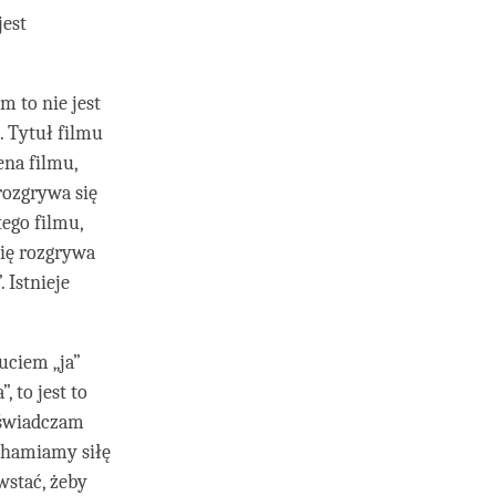
jest
lm to nie jest
. Tytuł filmu
ena filmu,
 rozgrywa się
ego filmu,
 się rozgrywa
 Istnieje
uciem „ja”
 to jest to
Doświadczam
uchamiamy siłę
wstać, żeby