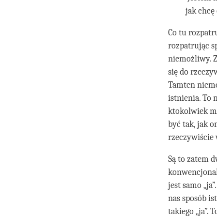
jak chcę
Co tu rozpatr
rozpatrując sp
niemożliwy. Z
się do rzeczy
Tamten niemoż
istnienia. To
ktokolwiek mó
być tak, jak 
rzeczywiście
Są to zatem d
konwencjonaln
jest samo „ja
nas sposób is
takiego „ja”. 