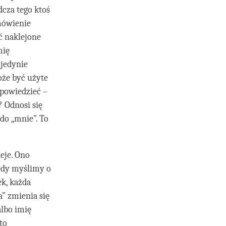
dcza tego ktoś
mówienie
yć naklejone
mię
 jedynie
oże być użyte
 powiedzieć –
? Odnosi się
 do „mnie”. To
ieje. Ono
iedy myślimy o
ek, każda
” zmienia się
albo imię
to