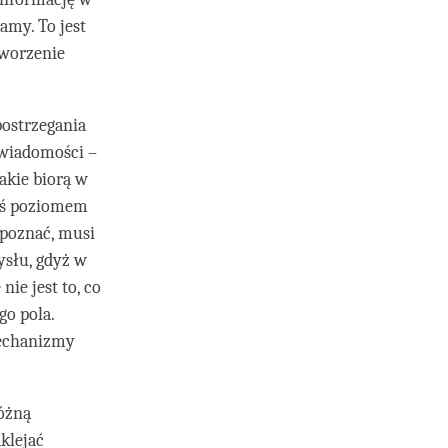
amy. To jest
tworzenie
ostrzegania
świadomości –
akie biorą w
imś poziomem
ś poznać, musi
słu, gdyż w
nie jest to, co
o pola.
mechanizmy
różną
klejać