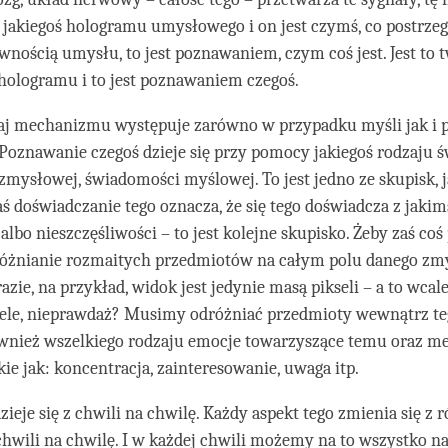
t jakiegoś hologramu umysłowego i on jest czymś, co postrzeg
wnością umysłu, to jest poznawaniem, czym coś jest. Jest to 
ologramu i to jest poznawaniem czegoś.
aj mechanizmu występuje zarówno w przypadku myśli jak i p
Poznawanie czegoś dzieje się przy pomocy jakiegoś rodzaju 
mysłowej, świadomości myślowej. To jest jedno ze skupisk, j
aś doświadczanie tego oznacza, że się tego doświadcza z jak
 albo nieszczęśliwości – to jest kolejne skupisko. Żeby zaś co
różnianie rozmaitych przedmiotów na całym polu danego zmy
ie, na przykład, widok jest jedynie masą pikseli – a to wcale 
sele, nieprawdaż? Musimy odróżniać przedmioty wewnątrz teg
wnież wszelkiego rodzaju emocje towarzyszące temu oraz 
ie jak: koncentracja, zainteresowanie, uwaga itp.
zieje się z chwili na chwilę. Każdy aspekt tego zmienia się z 
chwili na chwilę. I w każdej chwili możemy na to wszystko na