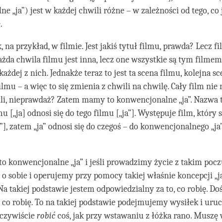
e „ja”) jest w każdej chwili różne – w zależności od tego, co 
.
ak, na przykład, w filmie. Jest jakiś tytuł filmu, prawda? Lecz fi
Każda chwila filmu jest inna, lecz one wszystkie są tym filmem
każdej z nich. Jednakże teraz to jest ta scena filmu, kolejna sc
ilmu – a więc to się zmienia z chwili na chwilę. Cały film nie
li, nieprawdaż? Zatem mamy to konwencjonalne „ja”. Nazwa t
mu [„ja] odnosi się do tego filmu [„ja”]. Występuje film, który
a”], zatem „ja” odnosi się do czegoś – do konwencjonalnego „ja”.
 to konwencjonalne „ja” i jeśli prowadzimy życie z takim pocz
o sobie i operujemy przy pomocy takiej właśnie koncepcji „ja”,
Na takiej podstawie jestem odpowiedzialny za to, co robię. 
 co robię. To na takiej podstawie podejmujemy wysiłek i ur
eczywiście
robić
coś, jak przy wstawaniu z łóżka rano. Muszę 