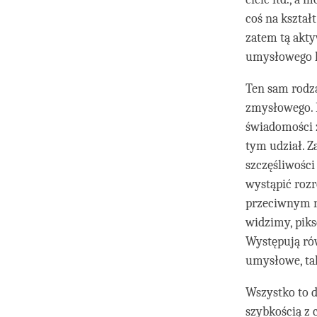
coś na kształ
zatem tą akty
umysłowego h
Ten sam rodz
zmysłowego. 
świadomości z
tym udział. Z
szczęśliwości
wystąpić roz
przeciwnym raz
widzimy, pik
Występują ró
umysłowe, tak
Wszystko to d
szybkością z 