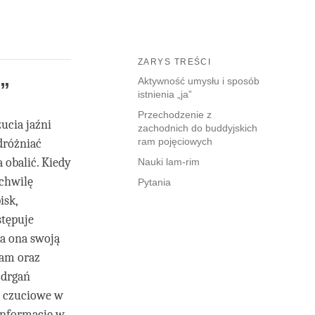
ZARYS TREŚCI
Aktywność umysłu i sposób
”
istnienia „ja”
Przechodzenie z
ucia jaźni
zachodnich do buddyjskich
ram pojęciowych
dróżniać
 obalić. Kiedy
Nauki lam-rim
 chwilę
Pytania
isk,
stępuje
a ona swoją
ram oraz
 drgań
i czuciowe w
 informację w