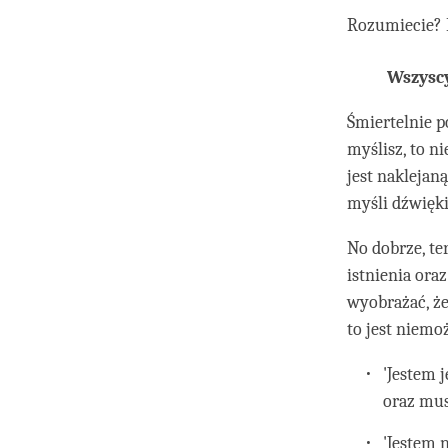
Rozumiecie? 
Wszyscy
Śmiertelnie p
myślisz, to nie
jest naklejaną
myśli dźwięki
No dobrze, ter
istnienia ora
wyobrażać, że
to jest niemo
'Jestem 
oraz mus
'Jestem 