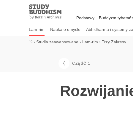
Close
Study
Buddhism
Podstawy
Buddyzm tybetańs
Home
Lam-rim
Nauka o umyśle
Abhidharma i systemy z
›
Studia zaawansowane
›
Lam-rim
›
Trzy Zakresy
CZĘŚĆ 1
Rozwijani