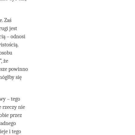
e. Zaś
ugi jest
cią – odnosi
istością.
posobu
, że
awsze powinno
mógłby się
wy – tego
 rzeczy nie
obie przez
 żadnego
ieje i tego