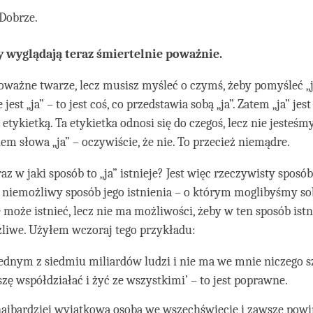
Dobrze.
 wyglądają teraz śmiertelnie poważnie.
oważne twarze, lecz musisz myśleć o czymś, żeby pomyśleć „j
 jest „ja” – to jest coś, co przedstawia sobą „ja”. Zatem „ja” jes
 etykietką. Ta etykietka odnosi się do czegoś, lecz nie jesteśm
em słowa „ja” – oczywiście, że nie. To przecież niemądre.
az w jaki sposób to „ja” istnieje? Jest więc rzeczywisty sposób
z niemożliwy sposób jego istnienia – o którym moglibyśmy so
 może istnieć, lecz nie ma możliwości, żeby w ten sposób istn
żliwe. Użyłem wczoraj tego przykładu:
jednym z siedmiu miliardów ludzi i nie ma we mnie niczego 
zę współdziałać i żyć ze wszystkimi’ – to jest poprawne.
najbardziej wyjątkową osobą we wszechświecie i zawsze powi