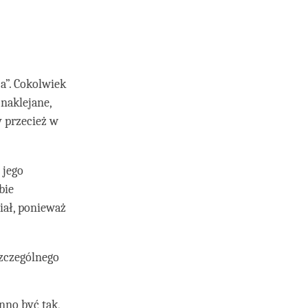
a”. Cokolwiek
t naklejane,
y przecież w
 jego
bie
iał, ponieważ
szczególnego
nno być tak,