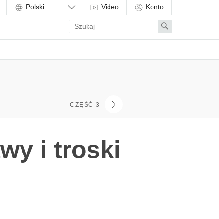
Video
Konto
Enter
Search
search
term
CZĘŚĆ 3
y i troski