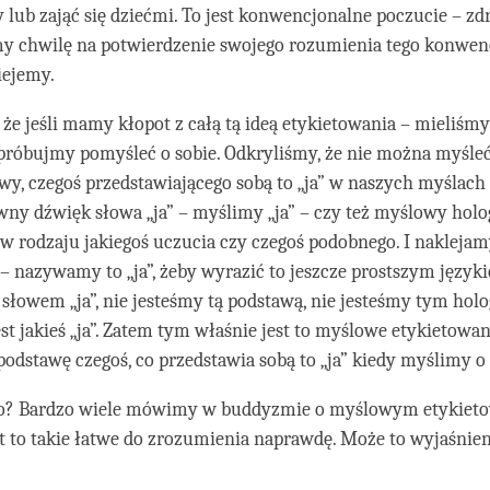
y lub zająć się dziećmi. To jest konwencjonalne poczucie – z
ćmy chwilę na potwierdzenie swojego rozumienia tego konwe
iejemy.
 że jeśli mamy kłopot z całą tą ideą etykietowania – mieliśmy
próbujmy pomyśleć o sobie. Odkryliśmy, że nie można myśleć 
awy, czegoś przedstawiającego sobą to „ja” w naszych myślach –
wny dźwięk słowa „ja” – myślimy „ja” – czy też myślowy holo
 rodzaju jakiegoś uczucia czy czegoś podobnego. I naklejam
” – nazywamy to „ja”, żeby wyrazić to jeszcze prostszym języki
słowem „ja”, nie jesteśmy tą podstawą, nie jesteśmy tym ho
t jakieś „ja”. Zatem tym właśnie jest to myślowe etykietowani
podstawę czegoś, co przedstawia sobą to „ja” kiedy myślimy o 
o? Bardzo wiele mówimy w buddyzmie o myślowym etykieto
st to takie łatwe do zrozumienia naprawdę. Może to wyjaśnien