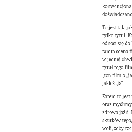
konwencjonaln
doświadczane
To jest tak, j
tylko tytuł. 
odnosi się do 
tamta scena f
w jednej chwi
tytuł tego fil
[ten film o „j
jakieś „ja”.
Zatem to jest
oraz myślimy 
zdrowa jaźń. 
skutków tego,
woli, żeby rz