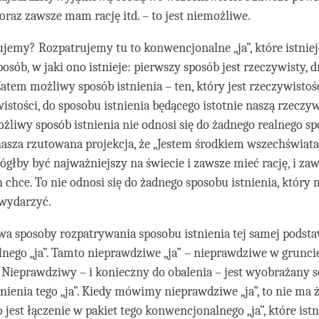
 oraz zawsze mam rację itd. – to jest niemożliwe.
ujemy? Rozpatrujemy tu to konwencjonalne „ja”, które istniej
osób, w jaki ono istnieje: pierwszy sposób jest rzeczywisty, dr
atem możliwy sposób istnienia – ten, który jest rzeczywistoś
wistości, do sposobu istnienia będącego istotnie naszą rzeczyw
liwy sposób istnienia nie odnosi się do żadnego realnego s
 nasza rzutowana projekcja, że „Jestem środkiem wszechświata”
głby być najważniejszy na świecie i zawsze mieć rację, i z
on chce. To nie odnosi się do żadnego sposobu istnienia, który 
 wydarzyć.
wa sposoby rozpatrywania sposobu istnienia tej samej podsta
ego „ja”. Tamto nieprawdziwe „ja” – nieprawdziwe w gruncie
”. Nieprawdziwy – i konieczny do obalenia – jest wyobrażany s
tnienia tego „ja”. Kiedy mówimy nieprawdziwe „ja”, to nie ma
To jest łączenie w pakiet tego konwencjonalnego „ja”, które istn