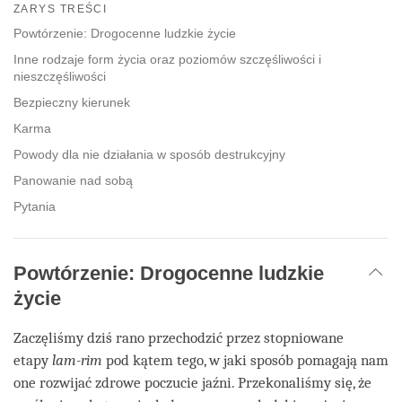
on
ZARYS TREŚCI
facebook
Powtórzenie: Drogocenne ludzkie życie
Inne rodzaje form życia oraz poziomów szczęśliwości i
nieszczęśliwości
Bezpieczny kierunek
Karma
Powody dla nie działania w sposób destrukcyjny
Panowanie nad sobą
Pytania
Powtórzenie: Drogocenne ludzkie
życie
Zaczęliśmy dziś rano przechodzić przez stopniowane
etapy
lam-rim
pod kątem tego, w jaki sposób pomagają nam
one rozwijać zdrowe poczucie jaźni. Przekonaliśmy się, że