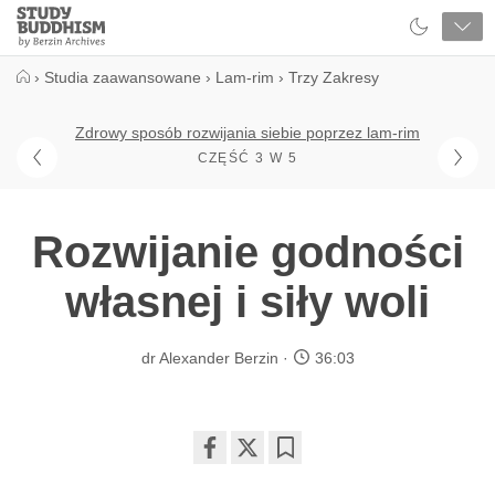
Close
Study
Buddhism
Home
›
Studia zaawansowane
›
Lam-rim
›
Trzy Zakresy
Zdrowy sposób rozwijania siebie poprzez lam-rim
CZĘŚĆ 3 W 5
Rozwijanie godności
własnej i siły woli
dr Alexander Berzin
36:03
Share
Bookmark