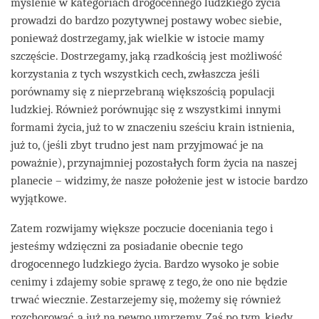
myślenie w kategoriach drogocennego ludzkiego życia
prowadzi do bardzo pozytywnej postawy wobec siebie,
ponieważ dostrzegamy, jak wielkie w istocie mamy
szczęście. Dostrzegamy, jaką rzadkością jest możliwość
korzystania z tych wszystkich cech, zwłaszcza jeśli
porównamy się z nieprzebraną większością populacji
ludzkiej. Również porównując się z wszystkimi innymi
formami życia, już to w znaczeniu sześciu krain istnienia,
już to, (jeśli zbyt trudno jest nam przyjmować je na
poważnie), przynajmniej pozostałych form życia na naszej
planecie – widzimy, że nasze położenie jest w istocie bardzo
wyjątkowe.
Zatem rozwijamy większe poczucie doceniania tego i
jesteśmy wdzięczni za posiadanie obecnie tego
drogocennego ludzkiego życia. Bardzo wysoko je sobie
cenimy i zdajemy sobie sprawę z tego, że ono nie będzie
trwać wiecznie. Zestarzejemy się, możemy się również
rozchorować, a już na pewno umrzemy. Zaś po tym, kiedy