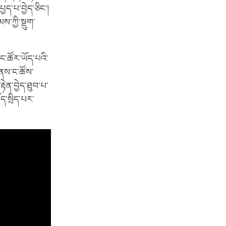
ད་པ་བྱེད་ཅིང་།
་ཀྱི་སྡུག་
་ང་ཚོར་ཡོད་པའི་
ོ་ནས་ང་ཚོས་
ྟེན་བྱེད་ཐུབ་པ་
ོད་སྲིད་པར་