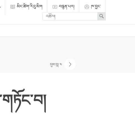
མིང་ཚིག་རིའུ་མིག
བརྙན་པར།
ཁ་བྱང་
Enter
Search
search
term
དུམ་བུ། ༤
ལ་གཏོང་བ།