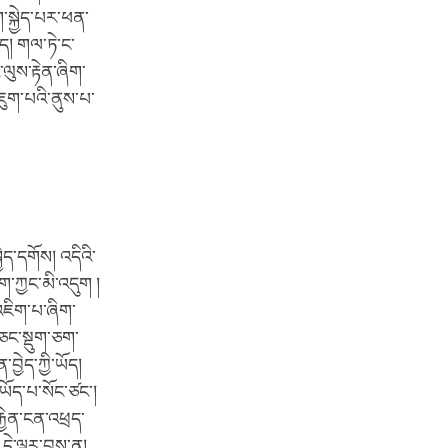
་སྐྱེད་པར་ཕན་
ད། གལ་ཏེ་ང་
ལུས་རྟེན་ཞིག་
འཇུག་པའི་ནུས་པ་
ྱེད་དགོས། འདིའི་
ག་ཀྱང་མི་འདུག །
་འཇིག་པ་ཞིག་
ཅང་སྡུག་ཅག་
བྱེད་ཀྱི་ཡོད།
་ཡོད་པ་སོང་ཙང་།
ྐྱེན་ངན་འཕྲད་
 དེ་ལྟར་བྱས་ན།