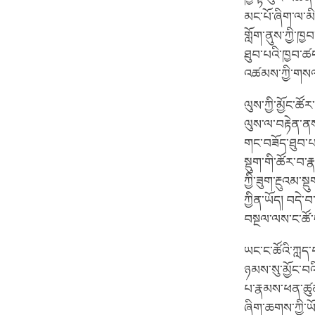
མང་པོ་ཞིག་ལ་མི
གློག་ནུས་ཀྱི་ཁ
ཐུབ་པའི་ཁྱབ་ཚད
འཚམས་ཀྱི་གསལ
ལུས་ཀྱི་མྱོང་ཚ
ལུས་ལ་བརྟེན་ནས
གང་བཟོད་ཐུབ་པའ
སྡུག་གི་ཚོར་བ་ར
ཀྱི་ཟུག་རྔུའམ་སྡ
ཀྱིན་ཡོད། བདེ་
བསྔལ་ལས་ང་ཚོ་
ཡང་ང་ཚོའི་ཀླད་
ཉམས་སུ་མྱོང་བའ
པ་རྣམས་ཕན་ཚུན་
ཞིག་ཆགས་ཀྱི་ཡ