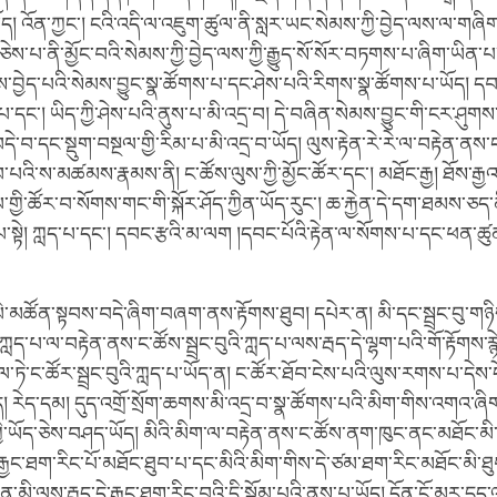
ོད། འོན་ཀྱང་། ངའི་འདི་ལ་འཇུག་ཚུལ་ནི་སླར་ཡང་སེམས་ཀྱི་བྱེད་ལས་ལ་
ེས་པ་ནི་མྱོང་བའི་སེམས་ཀྱི་བྱེད་ལས་ཀྱི་རྒྱུད་སོ་སོར་བཏགས་པ་ཞིག་ཡིན་པ
ས་བྱེད་པའི་སེམས་བྱུང་སྣ་ཚོགས་པ་དང་ཤེས་པའི་རིགས་སྣ་ཚོགས་པ་ཡོད། དབང
་དང་། ཡིད་ཀྱི་ཤེས་པའི་ནུས་པ་མི་འདྲ་བ། དེ་བཞིན་སེམས་བྱུང་གི་ངར་ཤུགས་
བ་དང་སྡུག་བསྔལ་གྱི་རིམ་པ་མི་འདྲ་བ་ཡོད། ལུས་རྟེན་རེ་རེ་ལ་བརྟེན་ནས
བ་པའི་ས་མཚམས་རྣམས་ནི། ང་ཚོས་ལུས་ཀྱི་མྱོང་ཚོར་དང་། མཐོང་རྒྱ། ཐོས་རྒ
གྱི་ཚོར་བ་སོགས་གང་གི་སྐོར་ཤོད་ཀྱིན་ཡོད་རུང་། ཆ་རྐྱེན་དེ་དག་ཐམས་ཅད་
སྟེ། ཀླད་པ་དང་། དབང་རྩའི་མ་ལག །དབང་པོའི་རྟེན་ལ་སོགས་པ་དང་ཕན་ཚུ
ེ་མཚོན་སྟབས་བདེ་ཞིག་བཞག་ནས་རྟོགས་ཐུབ། དཔེར་ན། མི་དང་སྦྲང་བུ་གཉ
་ཀླད་པ་ལ་བརྟེན་ནས་ང་ཚོས་སྦྲང་བུའི་ཀླད་པ་ལས་རྦད་དེ་ལྷག་པའི་གོ་རྟོགས་
་ཏེ་ང་ཚོར་སྦྲང་བུའི་ཀླད་པ་ཡོད་ན། ང་ཚོར་ཐོབ་ངེས་པའི་ལུས་རགས་པ་དེ
ེད། རེད་དམ། དུད་འགྲོ་སྲོག་ཆགས་མི་འདྲ་བ་སྣ་ཚོགས་པའི་མིག་གིས་འགའ་ཞི
ྱི་ཡོད་ཅེས་བཤད་ཡོད། མིའི་མིག་ལ་བརྟེན་ནས་ང་ཚོས་ནག་ཁུང་ནང་མཐོང་མི་ཐ
ྒྱང་ཐག་རིང་པོ་མཐོང་ཐུབ་པ་དང་མིའི་མིག་གིས་དེ་ཙམ་ཐག་རིང་མཐོང་མི་ཐུ
་ན་མི་ལས་རྦད་དེ་རྒྱང་ཐག་རིང་བའི་དྲི་སྣོམ་པའི་ནུས་པ་ཡོད། དོན་ངོ་མར་དུད