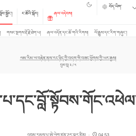
ོབ་སྦྱོང་།
ང་ཚོའི་སྐོར།
ཞལ་འདེབས།
ག
གསང་སྔགས་རྡོ་རྗེ་ཐེག་པ།
ཞལ་འདོན་དང་ཆོ་གའི་རིགས།
ལོ་རྒྱུས་དང་རིག་གཞུང་།
ལམ་རིམ་ལ་བརྟེན་ནས་རང་ཉིད་ཀྱི་བདག་གི་བཟང་ཕྱོགས་ཀྱི་ཡར་རྒྱས།
དུམ་བུ། ༣ / ༥
་པ་དང་བློ་སྟོབས་གོང་འཕེ
འབུམ་རམས་པ་ཨེ་ལེག་ཛན་ཌར་བྷར་ཛིན།
04:53