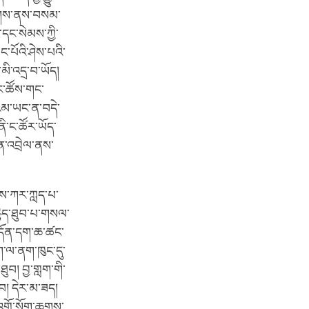
གཞིགས་ནས་བསམ་
་དང་སེམས་ཀྱི་
་པོའི་ཤེས་པའི་
མི་འདྲ་བ་ཡོད།
་ང་ཚོས་གང་
ྱའམ་ཡང་ན་བདེ་
ནི་ང་ཚོར་ཡོད་
ན་འབྲེལ་ནས་
ིས་ཀར་ཀླད་པ་
རྙེད་ཐུབ་པ་གསལ་
ས་དོན་དག་ཆ་ཚང་
ག་ལ་ནག་ཁུང་དུ་
ུབ། བྱ་གླག་གི་
བ། དེར་མ་ཟད།
་འགྲོ་སྲོག་ཆགས་