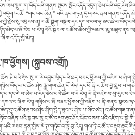
ངས་ལས་སྡུག་ག་ཡོད་པའི་གནས་སྟངས་སྤོང་འདོད་འདུག་ཅེས་པའི་འདུ་ཤེས་ཤིག
་གྱི་འདུག །ང་ཚོ་ “གང་ཡང་མིན་” པའི་ནང་གཏན་དུ་འཁར་ནས་གནས་འདོད་མེ
་ཀྱི་རྗེས་སུ་འབྲངས་ན། ང་ཚོ་སྡུག་བསྔལ་དང་དཀའ་ངལ་ཧ་ཅང་ཆེ་བ་ཡོད་པའི་
འདོད་མེད་པ་ནི་ངེས་པ་རེད། དེའི་སྒང་ལ་ང་ཚོས་ཆོས་ཀྱི་ལམ་ལ་མུ་མཐུད་ནས་
་ཞིག་འདོད་ཀྱི་མེད།
ི་ཁ་ཕྱོགས། (སྐྱབས་འགྲོ།)
་ཚོས་ཤི་བའི་རྗེས་སུ་ག་རེ་འབྱུང་སྲིད་པའི་ཐད་བཟང་ཕྱོགས་ཀྱི་འཇིག་པ་ཞིག་སྐ
ིས་ཡོད་པ་ང་ཚོས་ཤེས་རྒྱུ་གལ་ཆེན་པོ་རེད། དང་པོ་ནི་ང་ཚོས་བྱ་ཐུབ་པ་གཅི
ད་པ་དང་རེ་བ་མེད་པ་རེད་ཅེས་པའི་ཚོར་བ་དེ་རེད། དེ་ནི་འཇིགས་སུ་རུང་བའི
་དཀའ་བ་ཞིག་རེད། གཉིས་པ་ནི་བཟང་ཕྱོགས་ཀྱི་འཇིག་པ་ནི་གནས་སྟངས་ཧ་
་ཆེད་དུ་ང་ཚོས་ཐབས་ཤེས་ཤིག་བྱེད་ཐུབ་པ་ཤེས་པ་སོང་ཙང་། ང་ཚོས་གཟབ་ནན་
ཏོང་བཞིན་པའི་སྐབས་སུ་ང་ཚོ་བརྡབ་རྡུང་ཤོར་ཡོང་བསམ་པའི་འཇིག་པ་སྐྱེ་གི
་པའི་གཟབ་ནན་གྱིས་མོ་ཊ་གཏོང་བ་ལྟ་བུ་རེད། གལ་ཏེ་ང་ཚོར་བརྡབ་རྡུང་གི་ར
ེད་པ་དང་། མོ་ཊ་བརྡབ་སྐྱོན་ལ་ཞེད་སྣང་མེད་ན། ང་ཚོས་སྣང་མེད་བྱེད་ཀྱི་རེད།