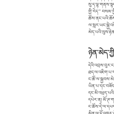
སུ་ད་ལྟ་གནས་སྟ
གྱི་རེད་” བསམ
ཚོས་ནང་པའི་ཆོས
ལ་སླར་ཡང་སྐྱེ་
མེད་པའི་ལུས་རྟེན
ཉེན་མེད་ཀྱ
དེའི་འབྲས་བུར་ང
ཐད་ལ་འཇིག་པ་གཉ
ང་ཚོ་ལ་སྐྱབས་མེ
ཡིན་པ་དང་བཟོད
དང་མི་འཕྲད་པའི
དཔེར་ན། མོ་ཊ་ག
ང་ཚོས་དེ་ལ་དཔག
མིན་ལ་དོ་འཁུར་མ