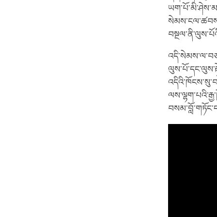
ཡག་པོ་མི་ཤེས་མ
སེམས་ངལ་ཚབས་ཆ
བསྔལ་ནི་ལུས་པོ
འདི་སེམས་ལ་བཅངས
ལུས་པོ་དང་ལུས་ར
འདིའི་ཁོངས་སུ་བ
ལས་ལྷག་པའི་རྒྱ་
བསམ་བློ་གཏོང་ད