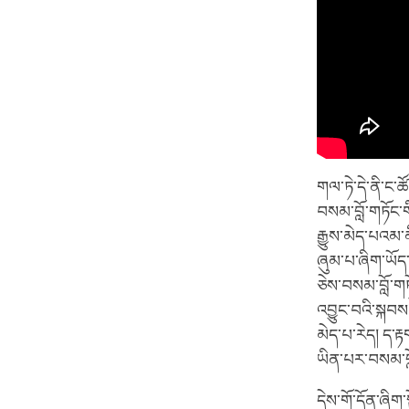
གལ་ཏེ་དེ་ནི་ང་ཚ
བསམ་བློ་གཏོང་ག
རྒྱུས་མེད་པའམ་
ཞུམ་པ་ཞིག་ཡོད
ཅེས་བསམ་བློ་གཏ
འབྱུང་བའི་སྐབས།
མེད་པ་རེད། ད་ར
ཡིན་པར་བསམ་བློ
དེས་གོ་དོན་ཞིག་