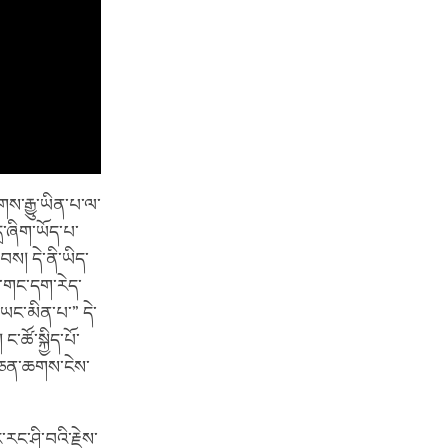
གས་རྒྱུ་ཡིན་པ་ལ་
ྲ་ཞིག་ཡོད་པ་
བས། དེ་ནི་ཡིད་
ས་གང་དག་རེད་
་ཡང་མིན་པ་” དེ་
་ཚོ་སྐྱིད་པོ་
ང་ཅན་ཆགས་ངེས་
རང་ཤི་བའི་རྗེས་