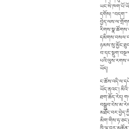
ཡང་སེ་ཁག་པོ་ཡ
དགོས། “བདག་” ཅ
བྱེད་ལས་ལ་གྲོག
རིགས་སྣ་ཚོགས་པ
དམིགས་བསལ་བདེ་
ཉམས་སུ་མྱོང་ཐུ
བ་དང་སྡུག་བསྔལ་
པའི་ལུས་རགས་པ་
ཡོད།
ང་ཚོས་འདི་ལ་དཔ
ཡོད་ནའང་། མིའི
ཐག་ཆོད་རེད། གལ
བསྒྲུབ་ངེས་མ་ར
མཐོང་བར་བྱེད་ཀ
མིག་གིས་ཧ་ཅང་ར
ཁྱི་ལྟ་བུར་མཚོན