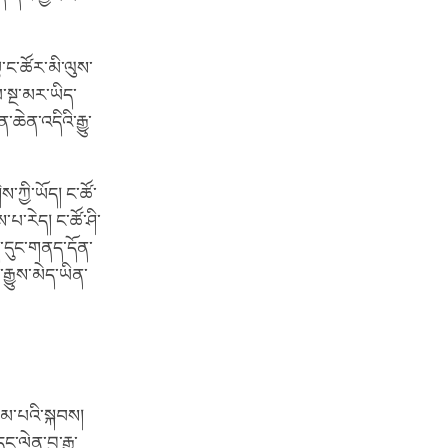
ྟ་ང་ཚོར་མི་ལུས་
བ་སྔ་མར་ཡིད་
ཆེན་འདིའི་རྒྱུ་
་ཀྱི་ཡོད། ང་ཚོ་
པ་རེད། ང་ཚོ་ཤི་
་དུང་གནད་དོན་
ྒྱུས་མེད་ཡིན་
སམ་པའི་སྐབས།
ལེན་བྱ་རྒྱུ་