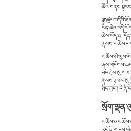
ཚོའི་གནས་སྟངས
ལྟ་ཚུལ་འདིའི་ཐོ
རིན་ཆེན་འདི་ཡོ
ཆེས་ཡོད་ན། དོན་
རྣམས་ང་ཚོས་བ
ང་ཚོས་མི་ལུས་རི
རྒས་འཁོགས་ཆགས་
བའི་རྗེས་སུ་ག
རྣམས་ཉམས་སུ་མྱ
སྲིད་ཀྱང་། དེ་ནི
སྲོག་ལྡན་
ང་ཚོས་ནང་ཆོས་ན
འདི་ནི་ག་དུས་ཡི