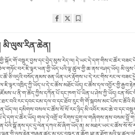
Share
Bookmark
on
facebook
། མི་ལུས་རིན་ཆེན།
ི་སྐོར་གོ་བསྡུར་བྱས་དང་བྱེད་མུས་རེད་ལ། དེ་ཡང་དེ་དག་གིས་ང་ཚོར་བཟང་པ
ལ་གཏོང་བར་ཇི་ལྟར་ཕན་གྱི་ཡོད་པའི་ལྟ་ཚུལ་གྱི་ཆ་ནས་བཤད་ཡོད། མི་ལུས་རི
ཚོ་ཅི་འདྲའི་བསོད་ནམས་ཅན་ཡིན་པར་རྟོགས་པ་དེ་རང་གིས་རང་ལ་བཟང་ཕྱ
ག་ལ་ཇི་ལྟར་འཁྲིད་ཀྱི་ཡོད་པ་དེ་ང་ཚོས་མཐོང་ཡོད། ང་ཚོས་དལ་འབྱོར་གྱི་རྒྱབ་རྟེན
མས་པ་ནི་ག་ཚོད་ཀྱིས་དཀོན་པོ་དང་ཁག་པོ་ཡིན་པ་ཤེས་ཀྱི་ཡོད། ངན་སོང
ཐར་བའི་རང་དབང་ངམ་དལ་བ་དང་ཐོབ་རུང་གི་གོ་སྐབས་མང་པོས་ང་ཚོའི་མི
ན་ཡོད་ལ། དམིགས་བསལ་ང་ཚོས་སོ་སོ་རང་ཉིད་མི་འབོར་མང་ཆེ་བ་དང་བསྡུར
་དེ་དག་ང་ཚོར་ཡོད། གལ་ཏེ་འགྲོ་བ་རིགས་དྲུག་ལ་གཞིགས་ནས་བསམ་བློ་གཏོང་
་པོའི་སྒོ་ནས་དང་དུ་ལེན་དཀའ་མོ་ཞིག་ཡོད་ན། མ་མཐར་ཡང་ང་ཚོས་སོ་སོ་ར
སྲོག་ལྡན་གྱི་ལུས་རྟེན་གཞན་ཚང་མ་དང་བསྡུར་ན་ཆོག །ཐ་ན་ཐོག་མའི་ལྟ་ཚུལ་འ