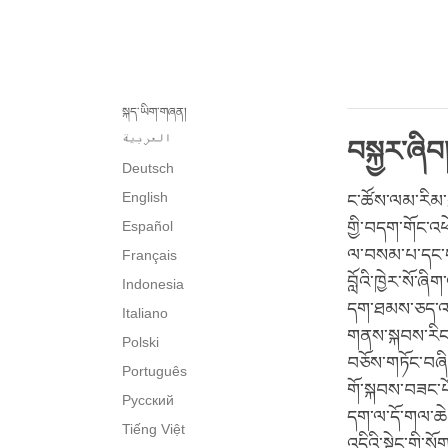
སྐད་ཡིག་གཞན།
العربية
བསྐྱར་ཞིབ
Deutsch
English
ང་ཚོས་ལམ་རིམ་གྱ
Español
གྱི་བདག་གོང་འཕེ
ལ་བསམ་པ་དང་ང་
Français
བློའི་ཁྱེར་སོ་ཞི
Indonesia
དག་ཐམས་ཅད་འཛོ
Italiano
གནས་སྐབས་རིང་
Polski
བཅོས་གཏོང་བཞི
Português
གོ་སྐབས་བཟང་པོ
Русский
དག་ལ་དོ་གལ་ཆེན
Tiếng Việt
འདིའི་སྟེང་གི་