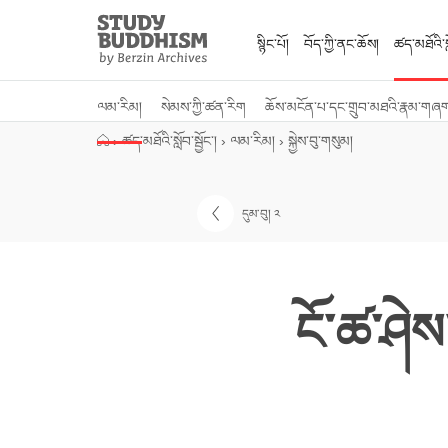
Close
Study
Buddhism
སྙིང་པོ།
བོད་ཀྱི་ནང་ཆོས།
ཚད་མཐོའི་སླ
Home
ལམ་རིམ།
སེམས་ཀྱི་ཚན་རིག
ཆོས་མངོན་པ་དང་གྲུབ་མཐའི་རྣམ་གཞ
›
ཚད་མཐོའི་སློབ་སྦྱོང་།
›
ལམ་རིམ།
›
སྐྱེས་བུ་གསུམ།
དུམ་བུ། ༢
ངོ་ཚ་ཤེས