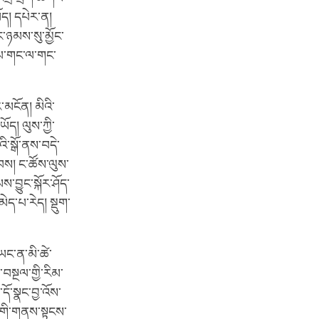
ོད། དཔེར་ན།
ང་ཉམས་སུ་མྱོང་
ད་པ་གང་ལ་གང་
་མངོན། མིའི་
ོད། ལུས་ཀྱི་
ི་སྒོ་ནས་བདེ་
ྐབས། ང་ཚོས་ལུས་
ས་བྱུང་སྐོར་ཤོད་
ད་པ་རེད། སྡུག་
ཡང་ན་མི་ཚེ་
བསྔལ་གྱི་རིམ་
ོ་སྣང་བྱ་འོས་
་གི་གནས་སྟངས་