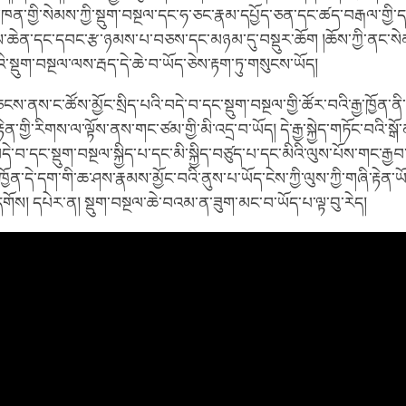
ཁན་གྱི་སེམས་ཀྱི་སྡུག་བསྔལ་དང་ཧ་ཅང་རྣམ་དཔྱོད་ཅན་དང་ཚད་བརྒལ་གྱི་དཔྱ
ེན་དང་དབང་རྩ་ཉམས་པ་བཅས་དང་མཉམ་དུ་བསྡུར་ཆོག །ཆོས་ཀྱི་ནང་སེམས
འི་སྡུག་བསྔལ་ལས་རྦད་དེ་ཆེ་བ་ཡོད་ཅེས་རྟག་ཏུ་གསུངས་ཡོད།
་ནས་ང་ཚོས་མྱོང་སྲིད་པའི་བདེ་བ་དང་སྡུག་བསྔལ་གྱི་ཚོར་བའི་རྒྱ་ཁྱོན་ནི
ྟེན་གྱི་རིགས་ལ་ལྟོས་ནས་གང་ཙམ་གྱི་མི་འདྲ་བ་ཡོད། དེ་རྒྱ་སྐྱེད་གཏོང་བའི་སྒ
དེ་བ་དང་སྡུག་བསྔལ་སྐྱིད་པ་དང་མི་སྐྱིད་བཙུད་པ་དང་མིའི་ལུས་པོས་གང་རྒྱབ་ར
ཁྱོན་དེ་དག་གི་ཆ་ཤས་རྣམས་མྱོང་བའི་ནུས་པ་ཡོད་ངེས་ཀྱི་ལུས་ཀྱི་གཞི་རྟེན་ཡ
གོས། དཔེར་ན། སྡུག་བསྔལ་ཆེ་བའམ་ན་ཟུག་མང་བ་ཡོད་པ་ལྟ་བུ་རེད།