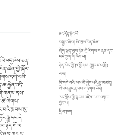
ནང་དོན་སྙིང་པོ།
བསྐྱར་ཞིབ། མི་ལུས་རིན་ཆེན།
སྲོག་ལྡན་ལུས་རྟེན་གྱི་རིགས་གཞན་དང་
བདེ་སྡུག་གི་རིམ་པ།
ོའི་འདུ་ཤེས་ཅན་
ཉེན་མེད་ཀྱི་ཁ་ཕྱོགས། (སྐྱབས་འགྲོ།)
ན་ཆེན་གྱི་སྐོར་
ལས།
ོགས་དགེ་བའི་
མི་དགེ་བའི་ལས་མི་བྱེད་པའི་རྒྱུ་མཚན།
་ཆ་རྐྱེན་འདི་
སེམས་བྱུང་རྣམས་གཏོགས་ཡོད།
་གི་གནས་ནས་
རང་སྡོམ་གྱི་སྟངས་འཛིན་ལག་བསྟར་
་ཚེ་ལེགས་
བྱེད་པ།
་བའི་སྐབས་སུ་
དྲི་བ་ཁག
རྒྱུ་དང་དེ་
ང་ཉིད་གོ་ལ་
དི་ནས་ཀྱང་ང་