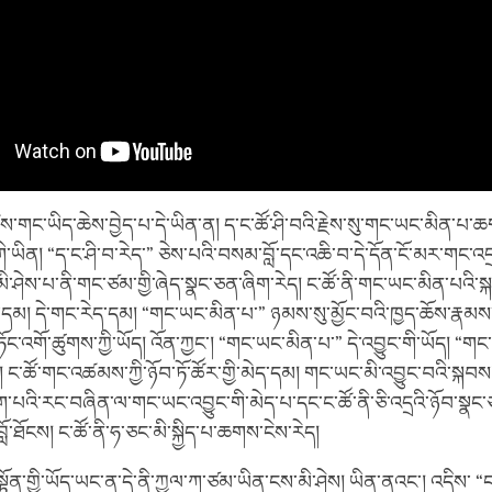
ོས་གང་ཡིད་ཆེས་བྱེད་པ་དེ་ཡིན་ན། ད་ང་ཚོ་ཤི་བའི་རྗེས་སུ་གང་ཡང་མིན་པ་ཆ
ི་ཡིན། “ད་ང་ཤི་བ་རེད་” ཅེས་པའི་བསམ་བློ་དང་འཆི་བ་དེ་དོན་ངོ་མར་གང་འད
མི་ཤེས་པ་ནི་གང་ཙམ་གྱི་ཞེད་སྣང་ཅན་ཞིག་རེད། ང་ཚོ་ནི་གང་ཡང་མིན་པའི་སྐ
་དམ། དེ་གང་རེད་དམ། “གང་ཡང་མིན་པ་” ཉམས་སུ་མྱོང་བའི་ཁྱད་ཆོས་རྣམ
ོང་འགོ་ཚུགས་ཀྱི་ཡོད། འོན་ཀྱང་། “གང་ཡང་མིན་པ་” དེ་འབྱུང་གི་ཡོད། “གང
 ང་ཚོ་གང་འཚམས་ཀྱི་ཉོབ་ཏོ་ཚོར་གྱི་མེད་དམ། གང་ཡང་མི་འབྱུང་བའི་སྐབས། ང
ྟག་པའི་རང་བཞིན་ལ་གང་ཡང་འབྱུང་གི་མེད་པ་དང་ང་ཚོ་ནི་ཅི་འདྲའི་ཉོབ་སྣ
་ཐོངས། ང་ཚོ་ནི་ཧ་ཅང་མི་སྐྱིད་པ་ཆགས་ངེས་རེད།
སྟོན་གྱི་ཡོད་ཡང་ན་དེ་ནི་ཀྱལ་ཀ་ཙམ་ཡིན་ངས་མི་ཤེས། ཡིན་ནའང་། འདིས་ “ང་