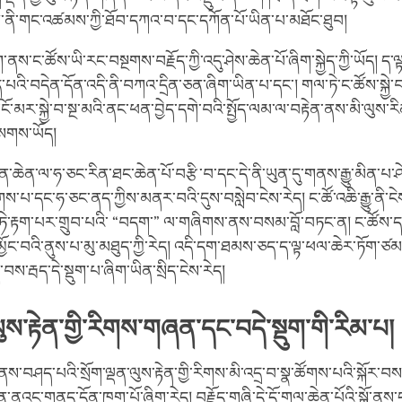
་ནི་གང་འཚམས་ཀྱི་ཐོབ་དཀའ་བ་དང་དཀོན་པོ་ཡིན་པ་མཐོང་ཐུབ།
ག་ནས་ང་ཚོས་ཡི་རང་བསྔགས་བརྗོད་ཀྱི་འདུ་ཤེས་ཆེན་པོ་ཞིག་སྐྱེད་ཀྱི་ཡོད། ད་ལ
ད་པའི་བདེན་དོན་འདི་ནི་བཀའ་དྲིན་ཅན་ཞིག་ཡིན་པ་དང་། གལ་ཏེ་ང་ཚོས་སྐྱེ་
ངོ་མར་སྐྱེ་བ་སྔ་མའི་ནང་ཕན་བྱེད་དགེ་བའི་སྤྱོད་ལམ་ལ་བརྟེན་ནས་མི་ལུས་རིན་
སགས་ཡོད།
ན་ཆེན་ལ་ཧ་ཅང་རིན་ཐང་ཆེན་པོ་བརྩི་བ་དང་དེ་ནི་ཡུན་དུ་གནས་རྒྱུ་མིན་པ་ཤེས
པ་དང་ཧ་ཅང་ནད་ཀྱིས་མནར་བའི་དུས་བསླེབ་ངེས་རེད། ང་ཚོ་འཆི་རྒྱུ་ནི་ངེས་
ལ་ཏེ་རྟག་པར་གྲུབ་པའི་ “བདག་” ལ་གཞིགས་ནས་བསམ་བློ་བཏང་ན། ང་ཚོས་ད
ོང་བའི་ནུས་པ་མུ་མཐུད་ཀྱི་རེད། འདི་དག་ཐམས་ཅད་ད་ལྟ་ཕལ་ཆེར་ཏོག་ཙམ་ར
་དེ་བས་རྦད་དེ་སྡུག་པ་ཞིག་ཡིན་སྲིད་ངེས་རེད།
ལུས་རྟེན་གྱི་རིགས་གཞན་དང་བདེ་སྡུག་གི་རིམ་པ།
ས་བཤད་པའི་སྲོག་ལྡན་ལུས་རྟེན་གྱི་རིགས་མི་འདྲ་བ་སྣ་ཚོགས་པའི་སྐོར་བ
ན་ནའང་གནད་དོན་ཁག་པོ་ཞིག་རེད། བརྗོད་གཞི་དེ་དོ་གལ་ཆེན་པོའི་སྒོ་ནས་དང་