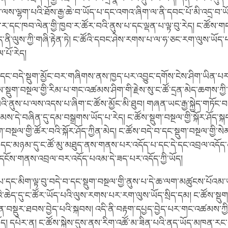
་ལས་ལྷག་པའི་ཐོས་རྒྱ་ཆེ་བ་ཡོད་པ་དང་འགའ་ཞིག་ལ་ནི་དབང་པོ་མི་འདྲ་བ་ཡ
ྱབ་ར་དང་ཁབ་ལེན་གྱི་ཁྱབ་ར་ཚོར་བའི་ནུས་པ་དང་ལྡན་པ་ལྟ་བུ་རེད། ང་ཚོས་ག
་ནི་ལུས་ཀྱི་གཞི་རྟེན་ཏེ། ང་ཚོའི་དབང་ཤེས་རགས་པ་ལ་ཧ་ཅང་རག་ལུས་ཡོ
་པོ་རེད།
ོར་དང་བདེ་སྡུག་མྱོང་བར་གཞིགས་ནས་ཁྱད་པར་འབྱུང་དགོས་ངེས་ཤིག་ཡིན་པར
་སྡུག་བསྔལ་གྱི་རིམ་པ་གང་འཚམས་ཤིག་གི་རྗེས་སུ་ང་ཚོ་དྲན་མེད་ཆགས་ཀྱི་ཡ
ི་ནུས་པ་ལས་འདས་པ་ཞིག་ང་ཚོས་མྱོང་མི་ཐུབ། གཞན་ཡང་རྒྱ་སྐྱེད་གཏོང་བའ
ྣམས་དེ་བཞིན་དུ་དམ་བསྒྲགས་ཡོད་པ་རེད། ང་ཚོས་སྡུག་བསྔལ་གྱི་སྐོར་ཤོད་ས
ུག་བསྔལ་གྱི་ཚོར་བའི་སྐོར་ཤོད་ཀྱིན་མེད། ང་ཚོས་བདེ་བ་དང་སྡུག་བསྔལ་གྱི་སེམ
བ་དང་མཉམ་དུ་ང་ཚོ་མུ་མཐུད་ནས་གནས་པར་འདོད་པ་དང་དེ་དང་འབྲལ་འདོད་མེ
དངོས་གནས་འབྲལ་བར་འདོད་པའམ་དེ་ཟད་པར་འདོད་ཀྱི་ཡོད།
པ་དང་མིག་ལྟ་བུ་བདེ་བ་དང་སྡུག་བསྔལ་གྱི་ནུས་པ་དེ་ཆ་ལག་མཚུངས་པོའམ་
ི་ཆེད་དུ་ང་ཚོར་ཡོད་པའི་ལུས་རགས་པར་རག་ལུས་ཡོད་སྲིད་དམ། ང་ཚོས་སྡུག་
བསྡུར་ཐབས་བྱེད་པའི་སྐབས། འདི་ནི་བརྟག་དཔྱད་བྱེད་པར་གང་འཚམས་ཀྱི་ད
ོད། དཔེར་ན། ང་ཚོས་སྐྱེས་དུས་ནས་རིག་འཚོ་མ་ཟིན་པའི་ནད་ཡོད་མཁན་རང