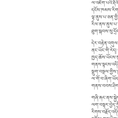
ལ་འཇོག་པའི་རྡོའ
དངོས་ཁམས་རིག་པ
ལྟ་ནུས་པ་ཅན་གྱི
རིལ་ནས་ནུས་པ་ཅན
ཐུག་སྐབས་སུ་དྲ
དེར་བརྟེན་འགུལ་
ནང་ཡོང་གི་རེད། 
ཁྱད་ཆོས་ཡོངས་ས
གནས་སྟངས་འདིའ
སྡུག་བསྔལ་གྱིས་
ལ་གོ་བ་ཞིག་ཡོད་
གནས་བབས་ཤིག་
གཞི་རྐང་ནས་སྐྱ
ལག་བསྟར་བྱེད་ཀ
རིགས་བརྗོད་འདོད