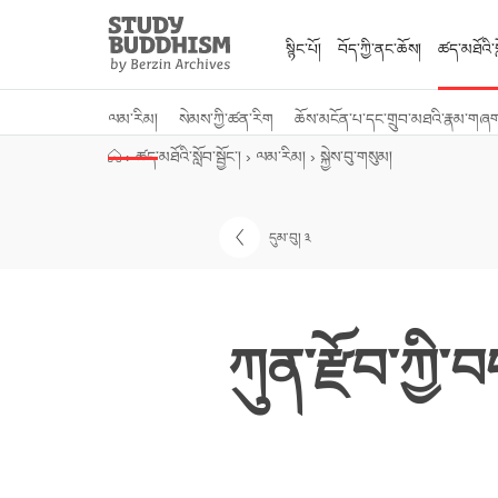
Close
Study
Buddhism
སྙིང་པོ།
བོད་ཀྱི་ནང་ཆོས།
ཚད་མཐོའི་སླ
Home
ལམ་རིམ།
སེམས་ཀྱི་ཚན་རིག
ཆོས་མངོན་པ་དང་གྲུབ་མཐའི་རྣམ་གཞ
›
ཚད་མཐོའི་སློབ་སྦྱོང་།
›
ལམ་རིམ།
›
སྐྱེས་བུ་གསུམ།
དུམ་བུ། ༣
ཀུན་རྫོབ་ཀྱི