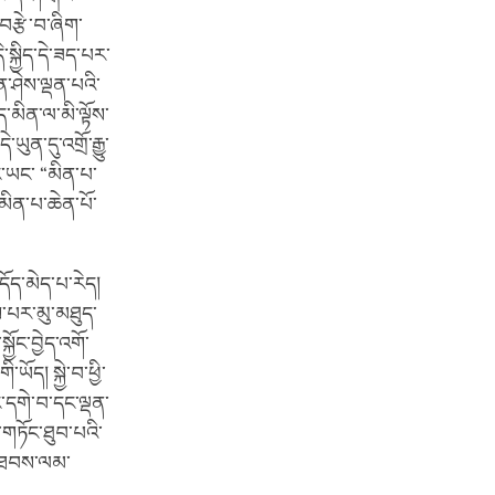
བརྩེ་བ་ཞིག་
་སྐྱིད་དེ་ཟད་པར་
་ཤེས་ལྡན་པའི་
་མིན་ལ་མི་ལྟོས་
ན་དུ་འགྲོ་རྒྱུ་
ང་ཡང་ “མིན་པ་
མིན་པ་ཆེན་པོ་
འདོད་མེད་པ་རེད།
ས་པར་མུ་མཐུད་
ྱོང་བྱེད་འགོ་
ོད། སྐྱེ་བ་ཕྱི་
་དགེ་བ་དང་ལྡན་
ལ་གཏོང་ཐུབ་པའི་
ི་ཐབས་ལམ་