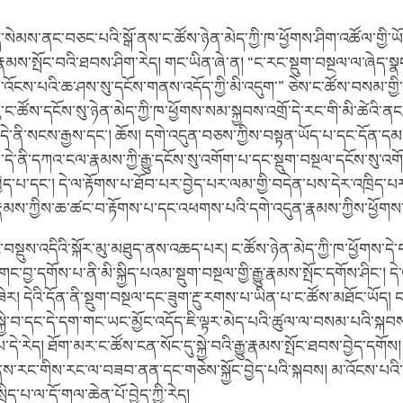
ེམས་ནང་བཅང་པའི་སྒོ་ནས་ང་ཚོས་ཉེན་མེད་ཀྱི་ཁ་ཕྱོགས་ཤིག་འཚོལ་གྱི་ཡོད
རྣམས་སྤོང་བའི་ཐབས་ཤིག་རེད། གང་ཡིན་ཞེ་ན། “ང་རང་སྡུག་བསྔལ་ལ་ཞེད་སྣང
་འོངས་པའི་ཆ་ཤས་སུ་དངོས་གནས་འདོད་ཀྱི་མི་འདུག་” ཅེས་ང་ཚོས་བསམ་གྱི་
་ང་ཚོས་དངོས་སུ་ཉེན་མེད་ཀྱི་ཁ་ཕྱོགས་སམ་སྐྱབས་འགྲོ་དེ་རང་གི་མི་ཚེའི་ན
དེ་ནི་སངས་རྒྱས་དང་། ཆོས། དགེ་འདུན་བཅས་ཀྱིས་བསྟན་ཡོད་པ་དང་དོན་དམ
་དེ་ནི་དཀའ་ངལ་རྣམས་ཀྱི་རྒྱུ་དངོས་སུ་འགོག་པ་དང་སྡུག་བསྔལ་དངོས་སུ་འ
ད་པ་དང་། དེ་ལ་རྟོགས་པ་ཐོབ་པར་བྱེད་པར་ལམ་གྱི་བདེན་པས་དེར་འཁྲིད་པར་བ
ྣམས་ཀྱིས་ཆ་ཚང་བ་རྟོགས་པ་དང་འཕགས་པའི་དགེ་འདུན་རྣམས་ཀྱིས་ཕྱོགས
་བསྡུས་འདིའི་སྐོར་མུ་མཐུད་ནས་འཆད་པར། ང་ཚོས་ཉེན་མེད་ཀྱི་ཁ་ཕྱོགས་དེ་
་བྱ་དགོས་པ་ནི་མི་སྐྱིད་པའམ་སྡུག་བསྔལ་གྱི་རྒྱུ་རྣམས་སྤོང་དགོས་ཤིང་། དེ་
ེར། དེའི་དོན་ནི་སྡུག་བསྔལ་དང་ཟུག་རྔུ་རགས་པ་ཡིན་པ་ང་ཚོས་མཐོང་ཡོད། ང་
སྐྱེ་བ་དང་དེ་དག་གང་ཡང་མྱོང་འདོད་ཇི་ལྟར་མེད་པའི་ཚུལ་ལ་བསམ་པའི་སྐབས།
་རེད། ཐོག་མར་ང་ཚོས་ངན་སོང་དུ་སྐྱེ་བའི་རྒྱུ་རྣམས་སྤོང་ཐབས་བྱེད་དགོས
་རང་གིས་རང་ལ་བཟབ་ནན་དང་གཅེས་སྐྱོང་བྱེད་པའི་སྐབས། མ་འོངས་པའི་སྐྱ
ྲིད་པ་ལ་དོ་གལ་ཆེན་པོ་བྱེད་ཀྱི་རེད།