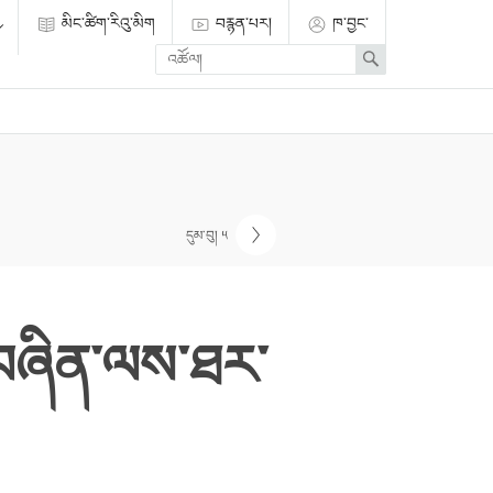
མིང་ཚིག་རིའུ་མིག
བརྙན་པར།
ཁ་བྱང་
Enter
Search
search
term
དུམ་བུ། ༥
ང་བཞིན་ལས་ཐར་