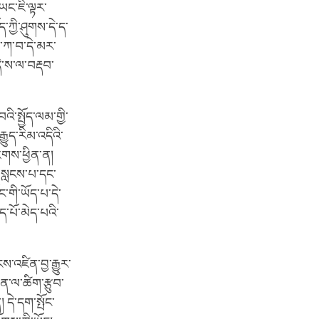
་ཡང་ཇི་ལྟར་
ཀྱི་ཤུགས་དེ་ད་
ནས་ཀ་བ་དེ་མར་
དེ་ས་ལ་བརྡབ་
ི་སྤྱོད་ལམ་གྱི་
ྒྱུད་རིམ་འདིའི་
ཇགས་ཕྱིན་ན།
བསླངས་པ་དང་
ང་གི་ཡོད་པ་དེ་
ད་པོ་མེད་པའི་
་འཛིན་བྱ་རྒྱུར་
ན་ལ་ཚིག་རྩུབ་
 དེ་དག་སྤོང་