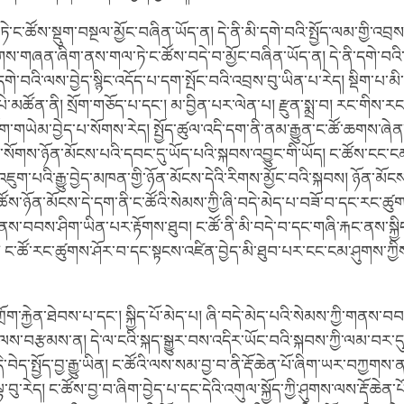
་ང་ཚོས་སྡུག་བསྔལ་མྱོང་བཞིན་ཡོད་ན། དེ་ནི་མི་དགེ་བའི་སྤྱོད་ལམ་གྱི་འབྲ
ོགས་གཞན་ཞིག་ནས་གལ་ཏེ་ང་ཚོས་བདེ་བ་མྱོང་བཞིན་ཡོད་ན། དེ་ནི་དགེ་བའི་
ེ་བའི་ལས་བྱེད་སྙིང་འདོད་པ་དག་སྤོང་བའི་འབྲས་བུ་ཡིན་པ་རེད། སྡིག་པ་མི་ད
ེ་མཚོན་ནི། སྲོག་གཅོད་པ་དང་། མ་བྱིན་པར་ལེན་པ། རྫུན་སྨྲ་བ། རང་གིས་ར
་གཡེམ་བྱེད་པ་སོགས་རེད། སྤྱོད་ཚུལ་འདི་དག་ནི་ནམ་རྒྱུན་ང་ཚོ་ཆགས་ཞེན་
ུག་སོགས་ཉོན་མོངས་པའི་དབང་དུ་ཡོད་པའི་སྐབས་འབྱུང་གི་ཡོད། ང་ཚོས་ངང་ངམ
ུག་པའི་རྒྱུ་བྱེད་མཁན་གྱི་ཉོན་མོངས་དེའི་རིགས་མྱོང་བའི་སྐབས། ཉོན་མོང
ོས་ཉོན་མོངས་དེ་དག་ནི་ང་ཚོའི་སེམས་ཀྱི་ཞི་བདེ་མེད་པ་བཟོ་བ་དང་རང་ཚུག
ནས་བབས་ཤིག་ཡིན་པར་རྟོགས་ཐུབ། ང་ཚོ་ནི་མི་བདེ་བ་དང་གཞི་རྐང་ནས་སྐྱིད
། ང་ཚོ་རང་ཚུགས་ཤོར་བ་དང་སྟངས་འཛིན་བྱེད་མི་ཐུབ་པར་ངང་ངམ་ཤུགས་ཀྱ
ོག་རྐྱེན་ཐེབས་པ་དང་། སྐྱིད་པོ་མེད་པ། ཞི་བདེ་མེད་པའི་སེམས་ཀྱི་གནས་བ
ལས་བརྩམས་ན། དེ་ལ་ངའི་སྐད་སྒྱུར་བས་འདིར་ཡོང་བའི་སྐབས་ཀྱི་ལམ་བར་ད
་བེད་སྤྱོད་བྱ་རྒྱུ་ཡིན། ང་ཚོའི་ལས་སམ་བྱ་བ་ནི་རྡོ་ཆེན་པོ་ཞིག་ཡར་བཀྱགས
་བུ་རེད། ང་ཚོས་བྱ་བ་ཞིག་བྱེད་པ་དང་དེའི་འགུལ་སྐྱོད་ཀྱི་ཤུགས་ལས་རྡོ་ཆེན་པ