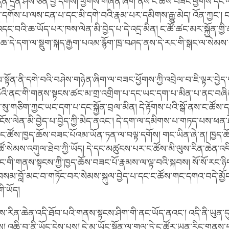
ིན་དྲན་ཤེས་ཅན་བྱ་དགོས། ཕྱོགས་གཞན་ཞིག་ནས་ང་ཚོས་བཟང་ཕྱོགས་དང་
ོས་པ་ལས་ངན་པ་དང་མི་དགེ་བའི་རྣམ་པར་དམིགས་རྒྱུ་མེད། འོན་ཀྱང་། ང་
་འདང་བའི་ཆ་ཡོད་པར་ཁས་ལེན་མི་བྱེད་པ་དེ་འདྲ་མིན། ང་ཚོ་ཚང་མར་སྐྱོན་གྱི
ན་ཆ་དེ་དག་ལ་སྡུག་སྐད་རྒྱག་པའམ་རྙོག་ཁྲ་བཤད་ནས་དེ་རང་གི་སྒང་ལ་སེ
་སྟོན་ནི་དགེ་བའི་བཤེས་གཉེན་ཞིག་ལ་བཟང་ཕྱོགས་ཀྱི་འབྲེལ་བ་ཇི་ལྟར་བྱེད
ི་ཚེའི་ནང་གི་གནས་སྟངས་ཚང་མ་གྲ་འགྲིག་པ་དང་ཡང་དག་པ་མིན་པ་ནང་བཞ
སུ་གཅིག་ཀྱང་ཡང་དག་པ་དང་སྐྱོན་བྲལ་མིན། དེ་རྟོགས་པའི་སྒོ་ནས་ང་ཚོས་ད
་ལ་ངོས་ལེན་མི་བྱེད་པ་བྱེད་ཀྱི་མེད་ནའང་། དེ་དག་ལ་དམིགས་པ་གཏད་པས་ཕ
ལ་ང་ཚོས་ཁྱད་ཆོས་བཟང་པོའམ་ཡོན་ཏན་ལ་བལྟ་དགོས། གང་ཡིན་ཞེ་ན། ཁྱད་
ོ་སེམས་འགུལ་ཐེབ་ཀྱི་ཡོད། དེ་དང་མཚུངས་པར་ང་ཚོས་མི་ལུས་རིན་ཆེན་འད
་ནང་གི་གནས་སྟངས་ཀྱི་ཁྱད་ཆོས་བཟང་པོ་རྣམས་ལ་ལྟ་བའི་སྐབས། སོ་སོ་རང་ཉི
་བསམ་བློ་མང་བ་གཏོང་བར་སེམས་སྐུལ་བྱེད་པ་དང་ང་ཚོས་གང་དགའ་བདེ་མྱོང
གི་ཡོད།
ལུས་རིན་ཆེན་འདི་ཐོབ་པའི་གནས་སྟངས་ཤིག་གི་ནང་ཡོད་ནའང་། འདི་ནི་ཡུན་
ས། འཆི་བ་ནི་ཡོང་ངེས་པས། དེ་མ་ཡོང་སྔོན་ལ་གལ་ཏེ་ང་ཚོར་ཡུན་རིང་གནས་