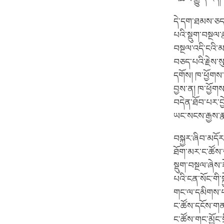
དེ་དག་ཐམས་ཅད་ས
པའི་སྡུག་བསྔལ་
བསྔལ་འདི་ངའི་མ
བཅད་པའི་རྗེས་སུ
དགོས། ཁ་ཕྱོགས་
བྱས་ན། ཁ་ཕྱོགས
བདེན་ཐོབ་པར་བྱེ
ཡང་སངས་རྒྱས་ར
བསྐྱར་ཞིབ་མདོར
ཐོག་མར་ང་ཚོས་གང
སྡུག་བསྔལ་ཞེས་ཟ
པའི་ངན་སོང་གི་
གང་ལ་དམིགས་པ་དེ
ང་ཚོས་དངོས་གནས
ང་ཚོས་གང་མྱོང་ས