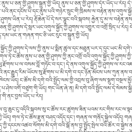
ི་ནུས་པ་ཅན་གྱི་ཤུགས་སྐྲུན་གྱི་ཡོད། ནུས་པ་ཅན་གྱི་ཤུགས་དེར་ཡོད་པ་རེད། དེ
འི་ནང་དངོས་པོ་དང་ནུས་པའི་གཉེར་སྲུང་གི་ཁྲིམས་ལ་བརྟེན་ནས་འགུལ་སྐྱོད་
་ཤུགས་ཡིན་པ་རེད། རྡོ་ཆེན་པོ་དེ་སར་ལྷུང་བའི་སྐབས། རྐྱེན་དུ་མ་ལ་བརྟེན་
་གྱི་ཤུགས་དེ་སླར་ཡང་འགུལ་སྐྱོད་ཀྱི་ཤུགས་ལ་འགྱུར་བ་འགྲོ་སྲིད་པ་རེད། 
ོད་དམ་ཡང་ན་གཞན་གང་ཅི་ཡང་རུང་བ་སྐྲུན་གྱི་ཡོད།
སྐྱོད་ཀྱི་ཤུགས་དེ་ལས་ཀྱི་ནུས་པ་སྨིན་ཚུལ་དང་མཐུན་པར་ད་དུང་ཡང་མི་དགེ་བའ
གལ་ཏེ་ང་ཚོས་ནུས་པ་ཅན་གྱི་ཤུགས་ཀྱི་ནང་འགྲོ་བའི་འགུལ་སྐྱོད་ཀྱི་ཤུགས་ཀྱི་ར
ུ་རྫོགས་པ་ལ་བསམ་བློ་གཏོང་བ་དང་། དེ་ནས་འགུལ་སྐྱོད་ཀྱི་ཤུགས་ལ་རང་འ
ི་ནང་རྒྱུད་རིམ་ཡོངས་སུ་རྫོགས་པ་མི་དགེ་བ་དང་ཉོན་མོངས་པས་ཀུན་ནས་
ཁེངས་ཡོད། ང་ཚོས་མི་དགེ་བའི་སྤྱོད་ལམ་གྱི་འབྲས་བུ་ཞིག་ལས་སྡུག་བསྔལ་མྱོ
པ་ཤེས་འགོ་བཙུག་གི་ཡོད། གང་ཡིན་ཞེ་ན། མི་དགེ་བའི་སྤྱོད་ལམ་དེ་སེམས་སྐྱི
གི་ནང་བྱས་ཡོད་པ་རེད།
ེས་བུ་ཆུང་ངུ་འདིའི་སྐབས་སུ་ང་ཚོས་རང་ཚུགས་ཟིན་པའམ་རང་གིས་རང་ལ་སྟངས
ྱི་ཡོད། གལ་ཏེ་ང་ཚོས་རྫུན་བཤད་འདོད་དང་། གཞན་ལ་གནོད་སྐྱེལ་འདོད། གཞ
་ཀྱི་དངངས་འཚབ་སོགས་མི་དགེ་བའི་སྒོ་ནས་བྱ་སྤྱོད་སྤེལ་བའི་ཚོར་བ་སྐྱེས་ན།