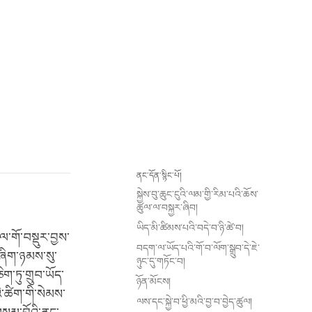
ནང་དོན་སྙིང་པོ།
སྐྱེས་བུ་ཆུང་ངུའི་ལམ་གྱི་རིམ་པའི་ཆོས་
ཚུལ་ལ་བསྐྱར་ཞིབ།
ཡིད་མི་ཚིམས་པའི་བདེ་བ་ཉི་ཚེ་བ།
་གོ་བསྡུར་བྱས་
བདག་ལ་ཡོད་པའི་གོ་བ་ལོག་སྒྲུབ་དེ་ཇེ་
་ཞིག་ཉམས་སུ་
ཉུང་དུ་གཏོང་བ།
ག་ཏུ་གྲུབ་ཡོད་
ཉོན་མོངས།
ི་ཚིག་གི་སེམས་
ལས་དང་སྐྱེ་བ་ཕྱི་མའི་བྱ་བ་བྱེད་ཚུལ།