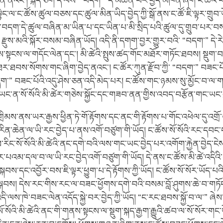
་ཡིན་ནའང་། སྐད་ཅིག་དེ་ལས་ “བདག་” དེ་མཚོན་པར་བྱེད་མཁན་ཞིག་ང་ཚོའི་
ྟེང་ལ་ང་ཚོས་ཚུལ་བཅས་དང་ཚུལ་མིན་ཡིད་བྱེད་ཀྱི་སྒོ་ནས་ང་ཚོ་ཇི་ལྟར་གྲུབ་
ཀྱི་བདག་དེ་ཚུལ་བཞིན་མ་ཡིན་པ་དང་ཡིན་པ་མི་སྲིད་པའི་ཚུལ་དུ་གྲུབ་པར་
རྫུས་མའི་སྐོར་བསམ་བཞིན་ཡོད། འདི་ནི་དགག་བྱར་གྱུར་བའི་ “བདག་” དེ་རེད
ས་སྟངས་ལ་གདོང་ལེན་དང་། མི་ཚེའི་སྤུས་ཚད་གོང་མཐོར་གཏོང་ཐབས། སྡུག
་ཐབས་སོགས་གང་ཞིག་བྱེད་ནའང་། ང་ཚོར་ཀུན་རྫོབ་ཀྱི་ “བདག་” བཟང་པོ
ག་” བཟང་པོའི་འདུ་ཤེས་ཅན་འདི་མེད་པར། ང་ཚོས་གང་ཉམས་སུ་མྱོང་བ་ལ་
ང་ན་སོ་སོའི་མི་ཚེར་གཅེས་སྐྱོང་དང་གཟབ་ནན་གྱིས་འབད་བརྩོན་གང་ཡང་བ
མས་ནས་ཡར་རྒྱས་ཕྱིན་ཏེ་གོ་རྟོགས་དང་ནང་གི་རྟོགས་པ་གོང་འཕེལ་དུ་འགྲོ་བ
་རིན་ཆེན་ལ་ཡི་རང་བྱེད་པ་ནས་འགོ་བཙུག་གི་ཡོད། ང་ཚོས་སོ་སོའི་རང་ད
ང་སོ་སོའི་མི་ཚེའི་ནང་དགེ་བའི་ལས་གང་ཡང་བྱེད་པར་འགོག་རྐྱེན་བྱེད་ངེ
པའམ་དལ་བ་ལ་ཡི་རང་བྱེད་འགོ་བཙུག་གི་ཡོད། དེ་ནས་ང་ཚོས་མི་ཚེ་འདིའི་
་སྐབས་དང་འབྱོར་བས་ཇི་ལྟར་ཕྱུག་པ་དེ་རྟོགས་ཀྱི་ཡོད། ང་ཚོས་སོ་སོར་ཡོད་
་སྐབས། དེས་རང་གིས་རང་ལ་བཟང་ཕྱོགས་དགེ་བའི་བསམ་བློ་ཤུགས་ཆེ་བ་གཏོ
ི་ལས་ཁེ་བཟང་ལེན་འདོད་སྐྱེ་བར་བྱེད་ཀྱི་ཡོད། “ང་རང་ཐབས་སྐྱོ་བ་ལ་” 
་སོའི་མི་ཚེའི་ནང་གི་གནས་སྟངས་ལ་སྡུག་སྐད་རྒྱག་རྒྱུའི་ཚབ་ལ་སོ་སོར་ག