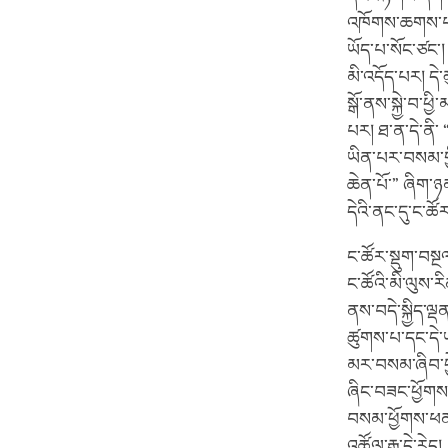
འཁོགས་ཆགས་པ། ན
ཡོད་པ་སོང་ཙང་། 
མི་འདོད་པར། དེ
སྒོ་ནས་སྐྱེ་བ་
པར། ཐ་ན་དེ་ནི་ 
ཡིན་པར་བསམ་གྱི
ཆེན་པོ་” ཞིག་ཉ
དེའི་ནང་དུ་ང་ཚོ
ང་ཚོར་སྡུག་བསྔལ
ང་ཚོའི་མི་ལུས
ནས་བདེ་སྐྱིད་ལྡ
ཚུགས་པ་དང་དེ་ཡང
མར་བསམ་ཞིབ་བྱ
ཞིང་བཟང་ཕྱོགས་ཀ
བསམ་ཕྱོགས་ཕན་ཐ
འཚོལ་རྒྱུ་དེ་རེད།