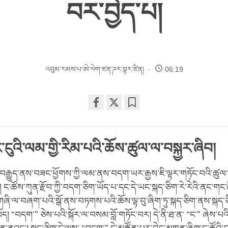
བར་བྱེད་པ།
འབུམ་རམས་པ་ཨེ་ལེག་ཛན་ཌར་བྷར་ཛིན།
06:19
Share
Bookmark
on
facebook
ུང་ངུའི་ལམ་གྱི་རིམ་པའི་ཆོས་ཚུལ་ལ་བསྐྱར་ཞིབ།
རྒྱུད་ནས་བཟང་ཕྱོགས་ཀྱི་ལམ་ནས་བདག་ཡར་རྒྱས་ཇི་ལྟར་གཏོང་བའི་ཚུལ་ལ
ད། ང་ཚོས་ཀུན་རྫོབ་ཀྱི་བདག་ཅིག་ཡོད་པ་དང་དེ་ཡང་སྐད་ཅིག་རེ་རེའི་ནང་གང
ཞི་ལ་བཞག་པའི་སྒོ་ནས་བཏགས་པའི་ཆོས་ལྟ་བུ་ཞིག་ཏུ་སྐད་ཅིག་ནས་སྐད་ཅི
 “བདག་” ཅེས་པའི་སྐོར་ལ་བསམ་བློ་གཏོང་བར། དེ་ནི་ཐ་ན་ “ང་” ཞེས་པའ