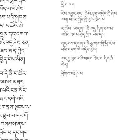
བསམ་བློའི་ནང་
དྲི་བ་ཁག
ཡོད་པ་དེ་ཤེས་
ངེས་འབྱུང་དང་། ཆོས་རྣམ་འབྱེད་ཀྱི་ཤེས་
བསམ་པའི་སྐབས།
རབ། བཟང་སྤྱོད་ཀྱི་ཚུལ་ཁྲིམས།
། ང་ཚོའི་མི་
ང་ཚོས་ “བདག་” ཅི་འདྲ་ཞིག་ཐར་པ་
་བསྔལ་དང་དཀའ་
འཐོབ་ཐབས་བྱེད་ཀྱིན་ཡོད་དམ།
འི་འདུ་ཤེས་ཅན་
ནང་པས་དགག་པའི་རྒྱ་གར་གྱི་ཕྱི་རོལ་
པའི་བདག་གི་འདོད་ཚུལ།
གཟབ་ནན་བྱེད་
རང་རྐྱ་ཐུབ་པའི་བདག་ཟེར་བ་ཞིག་ནི་
ྱེད་ངེས་མིན།
མེད།
་དེ་ནི་ང་ཚོར་
ཕྱོགས་བསྡོམས།
བང་ངམ་མ་མཐར་
ས་པའི་ངན་སོང་
ནང་དགེ་བའི་
པའི་གནས་སྟངས་ལ་
ང་ཐུབ་པ་དང་གོ་
ཞེས་བསམས་ནས་
ང་ཡོད་པ་དང་གང་