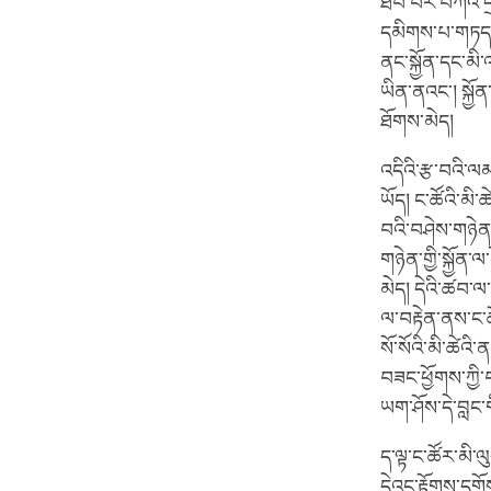
ཐོབ་པར་བཀའ་དྲ
དམིགས་པ་གཏད་དག
ནང་སྐྱོན་དང་མི
ཡིན་ནའང་། སྐྱོ
ཐོགས་མེད།
འདིའི་རྩ་བའི་ལམ
ཡོད། ང་ཚོའི་མ
བའི་བཤེས་གཉེན་
གཉེན་གྱི་སྐྱོན
མེད། དེའི་ཚབ་
ལ་བརྟེན་ནས་ང་ཚ
སོ་སོའི་མི་ཚེའི
བཟང་ཕྱོགས་ཀྱི
ཡག་ཤོས་དེ་བླང་
ད་ལྟ་ང་ཚོར་མི་
དེའང་རྟོགས་དགོ