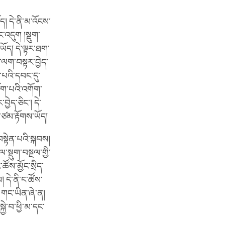
། དེ་ནི་མ་འོངས་
་འདུག །སྡུག་
ཡོད། དེ་ལྟར་ཐག་
ང་ལག་བསྟར་བྱེད་
་པའི་དབང་དུ་
གོག་པའི་འགོག་
ྱེད་ཅིང་། དེ་
་ཙམ་རྟོགས་ཡོད།
བསྟེན་པའི་སྐབས།
ལ་སྡུག་བསྔལ་གྱི་
ཚོས་མྱོང་སྲིད་
 དེ་ནི་ང་ཚོས་
། གང་ཡིན་ཞེ་ན།
ེ་བ་ཕྱི་མ་དང་