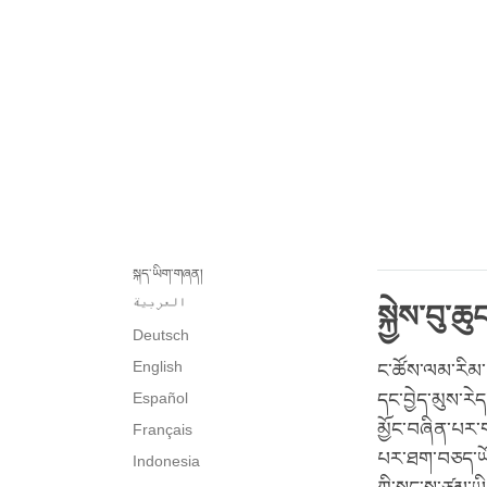
སྐད་ཡིག་གཞན།
العربية
སྐྱེས་བུ་ཆ
Deutsch
English
ང་ཚོས་ལམ་རིམ་བ
Español
དང་བྱེད་མུས་རེ
མྱོང་བཞིན་པར་ག
Français
པར་ཐག་བཅད་ཡོད།
Indonesia