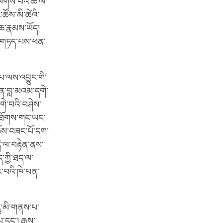
ལེགས་པའི་ཆ་ལ་
ཚོས་མི་ཚེའི་
་ཆ་རྣམས་ཡོད།
མས་གཏད་པས་ཕན་
་པ་ལས་འབྱུང་གི་
ིན་བླ་མའམ་དགེ་
གེ་བའི་བཤེས་
ན་ཐོགས་གང་ཡང་
ཆོས་བཟང་པོ་དག་
ི་ལ་བརྟེན་ནས་
ད་ཀྱི་ཐད་ལ་
་བའི་ཁེ་ཕན་
དུ་མི་གནས་པ་
པ་དང་། རྒས་