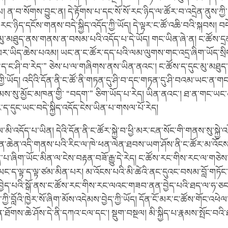
་བ་སོགས་བྱུང་ན། དེ་རྟོགས་པ་དང་སོ་སོ་རང་ཉིད་ལ་ཚོར་བ་འདྲེན་ནུས་ཀྱི་
རང་ཉིད་དངོས་གནས་བདེ་སྐྱིད་འདོད་ཀྱི་ཡོད། དེ་ལྟར་ང་ཚོ་འཆི་བའི་སྐབས། བདེ
་མུ་མཐུད་ནས་གནས་ན་བསམ་པའི་འདོད་པ་དེ་ཡོད། གང་ཡིན་ཞེ་ན། ང་ཚོས་དྲན
ཕྱི་མར་ཡིད་ཆེས་པའམ། ཡང་ན་ང་ཚོར་དད་པའི་ལམ་ལུགས་གང་འདྲ་ཞིག་ཡོད་སྲིད
“ད་ང་ཤི་བ་རེད་” ཅེས་པ་ལ་གཞིགས་ནས་ཡིན་ནའང་། ང་ཚོས་ད་དུང་མུ་མཐུད་དེ་ཡུ
་ཡོད། འདིའི་དོན་ནི་ང་ཚོ་ནི་གཏན་དུ་ཤི་བ་དང་གཏན་དུ་ཤི་བའམ་ཡང་ན་ག
མས་སུ་མྱོང་མཁན་གྱི་ “བདག་” ཅིག་ཡོད་པ་རེད། ཡིན་ནའང་། ཐ་ན་གང་ཡང་
ར་ད་དུང་ཡང་བདེ་སྐྱིད་འདོད་ངེས་ཡིན་པ་གསལ་པོ་རེད།
་མི་འདོད་པ་ཡིན། དེའི་དོན་ནི་ང་ཚོར་སྐྱེ་བ་ཕྱི་མར་ངན་སོང་གི་གནས་སུ་སྐྱེ་
་རིན་ཆེན་འདི་གནས་པའི་རིང་ལ་ཁེ་ཕན་ལེན་ཐབས་ཡག་ཤོས་ནི་ང་ཚོར་མ་འོང
ན་པ་ཞིག་ཡོང་མིན་ལ་ངེས་བརྟན་བཟོ་རྒྱུ་དེ་རེད། ང་ཚོས་རང་གིས་རང་ལ་གཅེས་སྐ
་ད་ལྟ་ད་ལྟ་ཙམ་མིན་པར། མ་འོངས་པའི་མི་ཚེའི་ནང་དུའང་བསམ་བློ་གཏོང་གི་ཡ
ེད་པའི་སྒོ་ནས་ང་ཚོས་རང་གིས་རང་ལའང་གཟབ་ནན་བྱེད་པའི་ཐད་ལ་ཧ་ཅང
ྱི་བློའི་ཁྱེར་སོ་ཞིག་མོས་འདེམས་བྱེད་ཀྱི་ཡོད། དོན་ངོ་མར་ང་ཚོས་གོང་འཕེ
ོགས་ཆེ་ཤོས་དེ་ནི་དཀའ་ངལ་དང་། སྡུག་བསྔལ། མི་སྐྱིད་པ་རྣམས་སྤོང་བའ