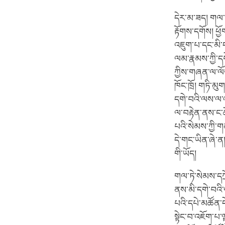
དེར་མ་ཟད། གལ་ཏེ
རྟོགས་དགོས། ཕྱ
འཇུག་པ་དང་མི་དག
ལམ་རྣམས་ཀྱི་དཔ
ཀྱིས་གཞན་ལ་ལོག
ཁོང་ཁྲོ། གཏི་མ
དགེ་བའི་ལས་ལ་འཇ
ལ་བརྟེན་ནས་ང་ཚ
པའི་སེམས་ཀྱི་ག
དེ་གང་ཡིན་ཞེ་ན
གི་ཡོད།
གལ་ཏེ་སེམས་དཀྲ
ནས་མི་དགེ་བའི་
པའི་དཔེ་མཚོན་དེ
སྟེང་བ་འཇོག་པ་ལྟ