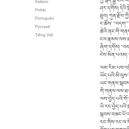
ཀྱི་སྐད་སྒྲ་ཙམ
Italiano
ཤར་དགོས། དེའི་ས
Polski
ཐུབ། ཀུན་རྫོབ་
Português
ང་ཚོས་ “བདག་” 
Русский
ཚེའི་ནང་གི་གན
Tiếng Việt
ངལ་རྣམས་ལས་ཐར
ཞིག་དགོས། “བད
ངེས་མིན་པའམ། ཡ
ལམ་རིམ་པས་འགྲི
ཡོད་པའི་མི་ལུས
ཡང་གནས་སྐབས་རི
གི་གནས་ལས་ཐར་
ལས་བྱེད་པའི་གོ
ཡི་རང་བྱེད་པའི
སྐབས་བཟང་པོ་འད
རང་གིས་རང་ལ་སོ