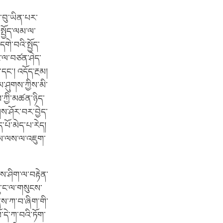
ས་བུ་ཡིན་པར་
སྤྱོད་ལམ་ལ་
གེ་བའི་སྤྱོད་
ང་ལ་བཙན་ཤེད་
དང་། འདོད་རྔམ།
་ཤུགས་ཀྱིས་མི་
ས་ཀྱི་མཚན་ཉིད་
ས་ཤོར་བར་བྱེད་
་པོ་མེད་པ་རེད།
ིས་ལས་ལ་འཇུག་
བས་ཤིག་ལ་བརྟེན་
ུ་ང་ལ་གསུངས་
་ནས་ཀ་བ་ཞིག་གི་
ོ་དེ་ཀ་བའི་ཏོག་