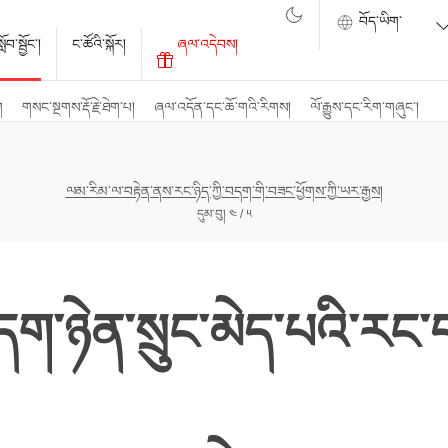
ོབ་སྦྱོང་།
ང་ཚོའི་སྐོར།
ཞལ་འདེབས།
ག
གསང་སྔགས་རྡོ་རྗེ་ཐེག་པ།
ཞལ་འདོན་དང་ཆོ་གའི་རིགས།
ལོ་རྒྱུས་དང་རིག་གཞུང་།
ལམ་རིམ་ལ་བརྟེན་ནས་རང་ཉིད་ཀྱི་བདག་གི་བཟང་ཕྱོགས་ཀྱི་ཡར་རྒྱས།
དུམ་བུ། ༤ / ༥
་བདག་ཉེན་སྲུང་མེད་པའི་ར