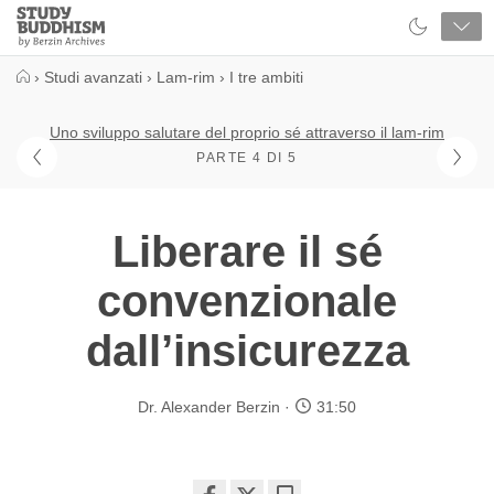
Close
Study
Buddhism
Home
›
Studi avanzati
›
Lam-rim
›
I tre ambiti
Uno sviluppo salutare del proprio sé attraverso il lam-rim
PARTE 4 DI 5
Liberare il sé
convenzionale
dall’insicurezza
Dr. Alexander Berzin
31:50