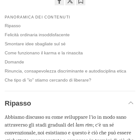
Share
Bookmark
on
PANORAMICA DEI CONTENUTI
facebook
Ripasso
Felicità ordinaria insoddisfacente
Smontare idee sbagliate sul sé
Come funzionano il karma e la rinascita
Domande
Rinuncia, consapevolezza discriminante e autodisciplina etica
Che tipo di "io" stiamo cercando di liberare?
Ripasso
Abbiamo discusso su come sviluppare l'io in modo sano
attraverso gli stadi graduali del
lam rim
; c’è un sé
convenzionale, noi esistiamo e questo è ciò che può essere