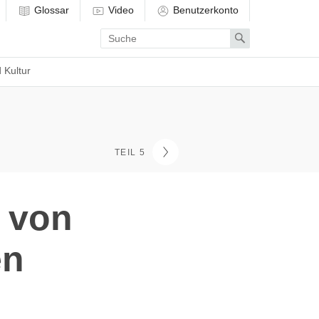
Glossar
Video
Benutzerkonto
Enter
Search
search
term
 Kultur
TEIL 5
h von
en