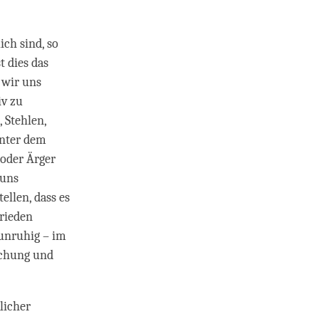
ich sind, so
t dies das
 wir uns
v zu
 Stehlen,
unter dem
 oder Ärger
 uns
ellen, dass es
Frieden
 unruhig – im
schung und
licher