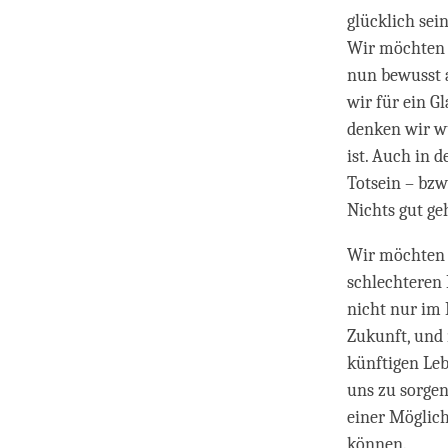
glücklich sei
Wir möchten im
nun bewusst 
wir für ein G
denken wir wü
ist. Auch in d
Totsein – bzw
Nichts gut ge
Wir möchten n
schlechteren
nicht nur im 
Zukunft, und 
künftigen Leb
uns zu sorgen
einer Möglich
können.