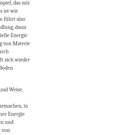
spiel, das mir
 ist wie
n führt also
ndlung, dann
ielle Energie
g von Materie
urch
lt sich wieder
 Boden
und Weise,
n
armachen, in
her Energie
en und
t von