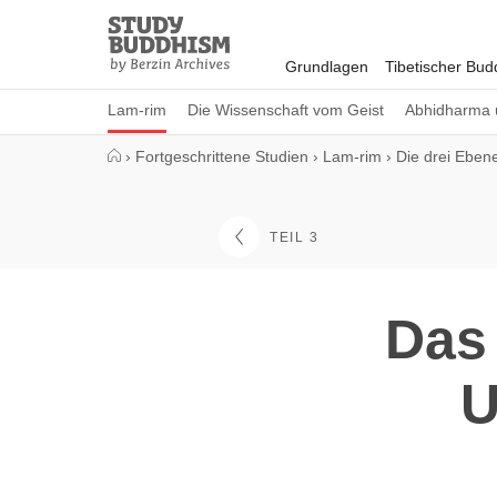
Close
Study
Buddhism
Grundlagen
Tibetischer Bu
Home
Lam-rim
Die Wissenschaft vom Geist
Abhidharma 
›
Fortgeschrittene Studien
›
Lam-rim
›
Die drei Eben
TEIL 3
Das 
U