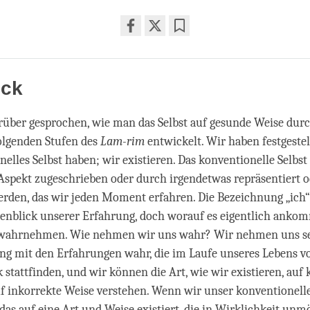
Share
Bookmark
on
facebook
ick
über gesprochen, wie man das Selbst auf gesunde Weise durc
olgenden Stufen des
Lam-rim
entwickelt. Wir haben festgestell
nelles Selbst haben; wir existieren. Das konventionelle Selbs
spekt zugeschrieben oder durch irgendetwas repräsentiert o
rden, das wir jeden Moment erfahren. Die Bezeichnung „ich“
enblick unserer Erfahrung, doch worauf es eigentlich ankomm
“ wahrnehmen. Wie nehmen wir uns wahr? Wir nehmen uns se
 mit den Erfahrungen wahr, die im Laufe unseres Lebens v
 stattfinden, und wir können die Art, wie wir existieren, auf 
f inkorrekte Weise verstehen. Wenn wir unser konventionelle
das auf eine Art und Weise existiert, die in Wirklichkeit unmö