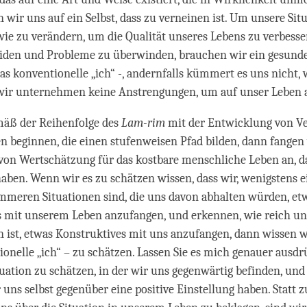
 wir uns auf ein Selbst, dass zu verneinen ist. Um unsere Sit
ie zu verändern, um die Qualität unseres Lebens zu verbess
eiden und Probleme zu überwinden, brauchen wir ein gesunde
as konventionelle „ich“ -, andernfalls kümmert es uns nicht, 
 wir unternehmen keine Anstrengungen, um auf unser Leben 
äß der Reihenfolge des
Lam-rim
mit der Entwicklung von Ve
n beginnen, die einen stufenweisen Pfad bilden, dann fangen
on Wertschätzung für das kostbare menschliche Leben an, d
aben. Wenn wir es zu schätzen wissen, dass wir, wenigstens e
immeren Situationen sind, die uns davon abhalten würden, et
s mit unserem Leben anzufangen, und erkennen, wie reich un
 ist, etwas Konstruktives mit uns anzufangen, dann wissen w
ionelle „ich“ – zu schätzen. Lassen Sie es mich genauer ausd
tuation zu schätzen, in der wir uns gegenwärtig befinden, und
r uns selbst gegenüber eine positive Einstellung haben. Statt 