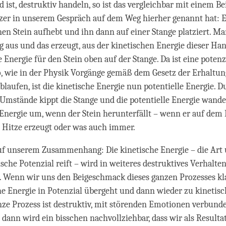
 ist, destruktiv handeln, so ist das vergleichbar mit einem Bei
er in unserem Gespräch auf dem Weg hierher genannt hat: Es
n Stein aufhebt und ihn dann auf einer Stange platziert. Ma
 aus und das erzeugt, aus der kinetischen Energie dieser Ha
e Energie für den Stein oben auf der Stange. Da ist eine potenz
, wie in der Physik Vorgänge gemäß dem Gesetz der Erhaltun
blaufen, ist die kinetische Energie nun potentielle Energie. D
Umstände kippt die Stange und die potentielle Energie wande
 Energie um, wenn der Stein herunterfällt – wenn er auf dem
rd Hitze erzeugt oder was auch immer.
uf unserem Zusammenhang: Die kinetische Energie – die Art 
sche Potenzial reift – wird in weiteres destruktives Verhalte
 Wenn wir uns den Beigeschmack dieses ganzen Prozesses kl
e Energie in Potenzial übergeht und dann wieder zu kinetisc
nze Prozess ist destruktiv, mit störenden Emotionen verbund
 dann wird ein bisschen nachvollziehbar, dass wir als Resulta