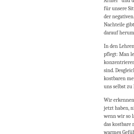
Armer“ und un
für unsere Si
der negativen
Nachteile gib
darauf herum
In den Lehren
pflegt: Man l
konzentrieren
sind. Desglei
kostbaren men
uns selbst zu
Wir erkennen 
jetzt haben, 
wenn wir so l
das kostbare 
warmes Gefühl