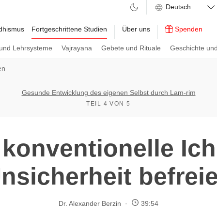
ddhismus
Fortgeschrittene Studien
Über uns
Spenden
und Lehrsysteme
Vajrayana
Gebete und Rituale
Geschichte und
en
Gesunde Entwicklung des eigenen Selbst durch Lam-rim
TEIL 4 VON 5
konventionelle Ic
nsicherheit befrei
Dr. Alexander Berzin
39:54