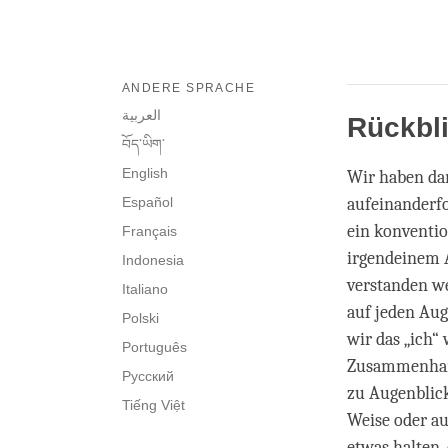
ANDERE SPRACHE
العربية
Rückbl
བོད་ཡིག་
English
Wir haben dar
Español
aufeinanderf
ein konventio
Français
irgendeinem A
Indonesia
verstanden we
Italiano
auf jeden Aug
Polski
wir das „ich
Português
Zusammenhang
Русский
zu Augenblick
Tiếng Việt
Weise oder au
etwas halten, 