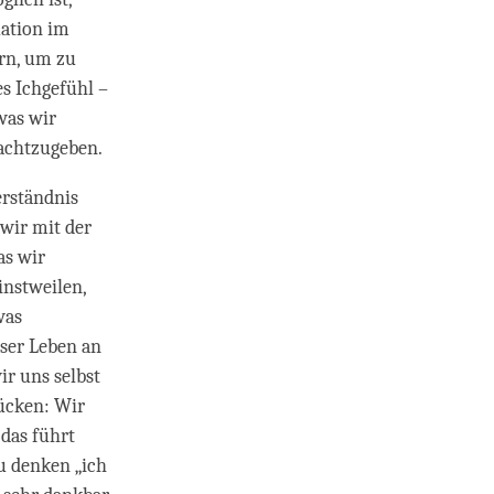
uation im
ern, um zu
s Ichgefühl –
was wir
achtzugeben.
rständnis
 wir mit der
as wir
instweilen,
was
ser Leben an
ir uns selbst
rücken: Wir
 das führt
zu denken „ich