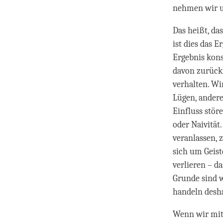
nehmen wir un
Das heißt, da
ist dies das E
Ergebnis kons
davon zurück
verhalten. Wi
Lügen, andere
Einfluss stör
oder Naivität
veranlassen, 
sich um Geist
verlieren – d
Grunde sind w
handeln desha
Wenn wir mit 