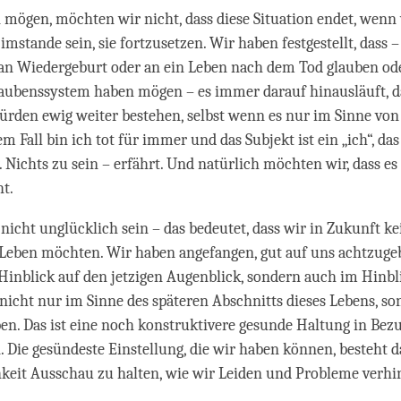
n mögen, möchten wir nicht, dass diese Situation endet, wenn 
stande sein, sie fortzusetzen. Wir haben festgestellt, dass – 
an Wiedergeburt oder an ein Leben nach dem Tod glauben o
laubenssystem haben mögen – es immer darauf hinausläuft, d
rden ewig weiter bestehen, selbst wenn es nur im Sinne von 
em Fall bin ich tot für immer und das Subjekt ist ein „ich“, das
. Nichts zu sein – erfährt. Und natürlich möchten wir, dass es
ht.
icht unglücklich sein – das bedeutet, dass wir in Zukunft ke
 Leben möchten. Wir haben angefangen, gut auf uns achtzuge
Hinblick auf den jetzigen Augenblick, sondern auch im Hinbli
nicht nur im Sinne des späteren Abschnitts dieses Lebens, so
en. Das ist eine noch konstruktivere gesunde Haltung in Bezu
. Die gesündeste Einstellung, die wir haben können, besteht d
keit Ausschau zu halten, wie wir Leiden und Probleme verh