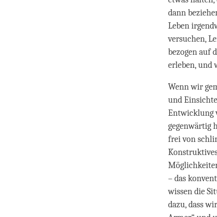
dann beziehen
Leben irgendw
versuchen, L
bezogen auf d
erleben, und
Wenn wir gem
und Einsichte
Entwicklung v
gegenwärtig h
frei von schl
Konstruktive
Möglichkeiten
– das konvent
wissen die Si
dazu, dass wi