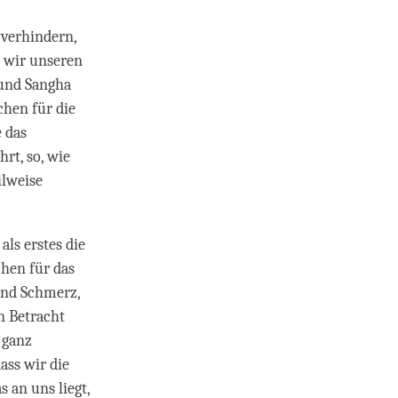
 verhindern,
n wir unseren
 und Sangha
chen für die
 das
rt, so, wie
ilweise
ls erstes die
chen für das
 und Schmerz,
n Betracht
 ganz
ass wir die
 an uns liegt,