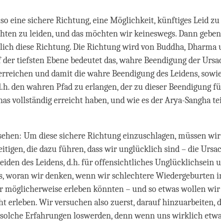
so eine sichere Richtung, eine Möglichkeit, künftiges Leid zu
hten zu leiden, und das möchten wir keineswegs. Dann gebe
lich diese Richtung. Die Richtung wird von Buddha, Dharma
f der tiefsten Ebene bedeutet das, wahre Beendigung der Ursa
rreichen und damit die wahre Beendigung des Leidens, sowie
d.h. den wahren Pfad zu erlangen, der zu dieser Beendigung füh
has vollständig erreicht haben, und wie es der Arya-Sangha te
ehen: Um diese sichere Richtung einzuschlagen, müssen wir a
itigen, die dazu führen, dass wir unglücklich sind – die Ursa
eiden des Leidens, d.h. für offensichtliches Unglücklichsein
es, woran wir denken, wenn wir schlechtere Wiedergeburten i
ir möglicherweise erleben könnten – und so etwas wollen wir
t erleben. Wir versuchen also zuerst, darauf hinzuarbeiten, d
solche Erfahrungen loswerden, denn wenn uns wirklich etwas