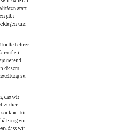
 sehr dankbar
litäten statt
en gibt.
 beklagen und
ituelle Lehrer
darauf zu
spirierend
 in diesem
nstellung zu
n, das wir
d vorher –
r dankbar für
chätzung ein
en, dass wir