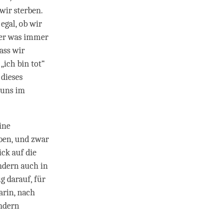
wir sterben.
egal, ob wir
der was immer
ass wir
„ich bin tot“
 dieses
 uns im
ine
ben, und zwar
ck auf die
ndern auch in
g darauf, für
arin, nach
indern