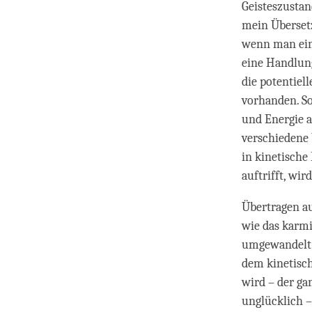
Geisteszustand
mein Übersetz
wenn man eine
eine Handlung
die potentiell
vorhanden. So
und Energie a
verschiedene 
in kinetische
auftrifft, wi
Übertragen a
wie das karmi
umgewandelt.
dem kinetisch
wird – der ga
unglücklich –