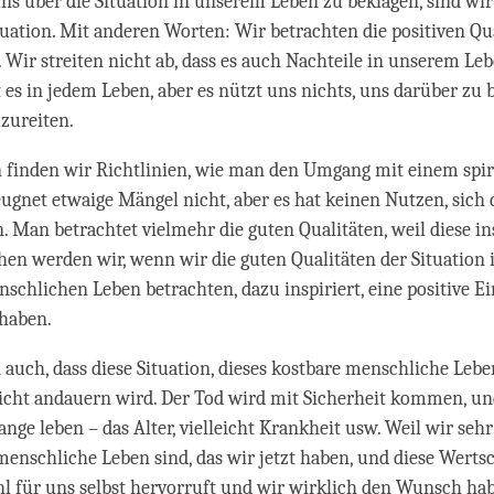
s über die Situation in unserem Leben zu beklagen, sind wir
tuation. Mit anderen Worten: Wir betrachten die positiven Qua
. Wir streiten nicht ab, dass es auch Nachteile in unserem Leb
t es in jedem Leben, aber es nützt uns nichts, uns darüber zu
zureiten.
 finden wir Richtlinien, wie man den Umgang mit einem spir
eugnet etwaige Mängel nicht, aber es hat keinen Nutzen, sich 
. Man betrachtet vielmehr die guten Qualitäten, weil diese in
chen werden wir, wenn wir die guten Qualitäten der Situation
schlichen Leben betrachten, dazu inspiriert, eine positive Ei
 haben.
auch, dass diese Situation, dieses kostbare menschliche Lebe
nicht andauern wird. Der Tod wird mit Sicherheit kommen, un
ange leben – das Alter, vielleicht Krankheit usw. Weil wir seh
menschliche Leben sind, das wir jetzt haben, und diese Werts
 für uns selbst hervorruft und wir wirklich den Wunsch hab