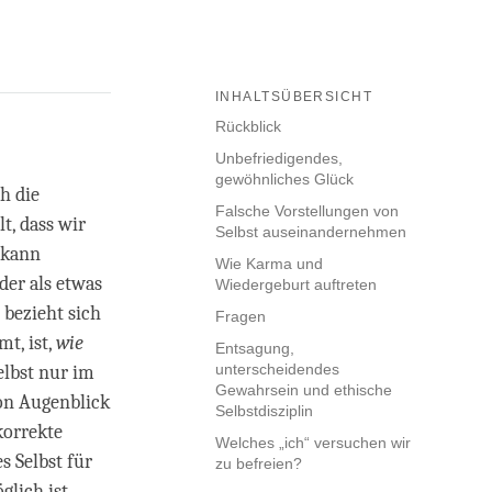
INHALTSÜBERSICHT
Rückblick
Unbefriedigendes,
gewöhnliches Glück
h die
Falsche Vorstellungen von
t, dass wir
Selbst auseinandernehmen
t kann
Wie Karma und
der als etwas
Wiedergeburt auftreten
 bezieht sich
Fragen
t, ist,
wie
Entsagung,
unterscheidendes
lbst nur im
Gewahrsein und ethische
on Augenblick
Selbstdisziplin
korrekte
Welches „ich“ versuchen wir
s Selbst für
zu befreien?
glich ist,