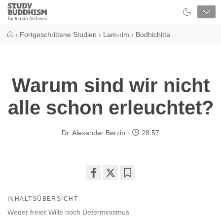
Close
Study
Buddhism
Home
›
Fortgeschrittene Studien
›
Lam-rim
›
Bodhichitta
Warum sind wir nicht
alle schon erleuchtet?
Dr. Alexander Berzin
28:57
Share
Bookmark
on
INHALTSÜBERSICHT
facebook
Weder freier Wille noch Determinismus