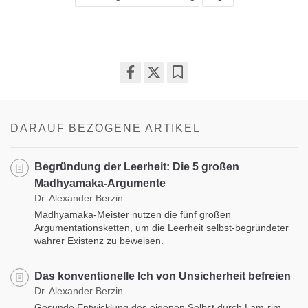
Share
Bookmark
on
facebook
DARAUF BEZOGENE ARTIKEL
Begründung der Leerheit: Die 5 großen
Madhyamaka-Argumente
Dr. Alexander Berzin
Madhyamaka-Meister nutzen die fünf großen
Argumentationsketten, um die Leerheit selbst-begründeter
wahrer Existenz zu beweisen.
Das konventionelle Ich von Unsicherheit befreien
Dr. Alexander Berzin
Gesunde Entwicklung des eigenen Selbst durch Lam-rim -