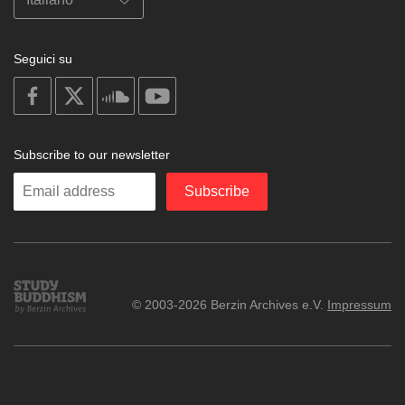
Seguici su
on
on
on
on
facebook
X
soundcloud
youtube
Subscribe to our newsletter
Enter
Subscribe
your
email
Study
© 2003-2026 Berzin Archives e.V.
Impressum
Buddhism
Home