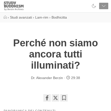
Close
Study
Buddhism
Home
›
Studi avanzati
›
Lam-rim
›
Bodhicitta
Perché non siamo
ancora tutti
illuminati?
Dr. Alexander Berzin
29:38
Share
Bookmark
on
PANORAMICA DEI CONTENUTI