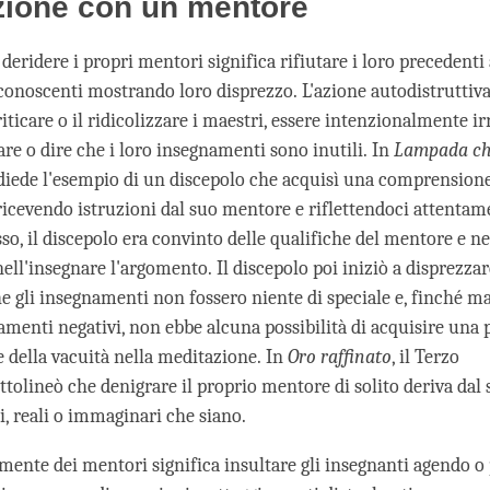
azione con un mentore
deridere i propri mentori significa rifiutare i loro precedent
riconoscenti mostrando loro disprezzo. L'azione autodistruttiv
riticare o il ridicolizzare i maestri, essere intenzionalmente ir
are o dire che i loro insegnamenti sono inutili. In
Lampada ch
diede l'esempio di un discepolo che acquisì una comprensione
 ricevendo istruzioni dal suo mentore e riflettendoci attenta
sso, il discepolo era convinto delle qualifiche del mentore e n
nell'insegnare l'argomento. Il discepolo poi iniziò a disprezza
he gli insegnamenti non fossero niente di speciale e, finché 
iamenti negativi, non ebbe alcuna possibilità di acquisire una
della vacuità nella meditazione. In
Oro raffinato
, il Terzo
ttolineò che denigrare il proprio mentore di solito deriva dal
ti, reali o immaginari che siano.
 mente dei mentori significa insultare gli insegnanti agendo o