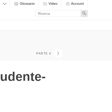
Glossario
Video
Account
Enter
Search
search
term
PARTE 4
tudente-