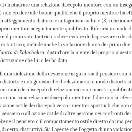
: (1) instaurare una relazione discepolo-mentore con un inse
2) non credere alle buone qualità che il proprio mentore ha ef
n atteggiamento distorto e antagonista su lui e (3) relaziona
roprio mentore adeguatamente qualificato. Riferirsi in modo d
are il primo voto tantrico radice: evitare di disprezzare o derid
o tantrico; include anche la violazione di uno dei primi due v
Tantra di Kalachakra
: disturbare la mente del proprio maestr
'istruzione che lui o lei ha dato.
i una violazione della devozione al guru, sia il pensiero con 
distorto e antagonista che il relazionarsi in modo distorto si 
ei modi dei discepoli di relazionarsi con i maestri qualificat
loro una sana relazione discepolo-mentore. I due non si riferi
'azione ostile dei discepoli verso i mentori spirituali che non 
 pensiero o all'azione ostile di altre persone nei confronti de
ebbene il pensiero o il comportamento ostile diretto da una pe
, di certo, distruttivi. Sia l'agente che l'oggetto di una violazio