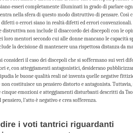
iano esseri completamente illuminati in grado di parlare ogni
ntra nella sfera di questo modo distruttivo di pensare. Così
i difetti o errori siano in realtà difetti ed errori convenzionali.
 distruttiva non include il disaccordo dei discepoli con le op
dei loro mentori secondo cui alle donne mancano le capacità sp
clude la decisione di mantenere una rispettosa distanza da mae
 si consideri il caso dei discepoli che si soffermano sui veri dife
ri e, con atteggiamenti antagonistici, desiderano pubblicizzar
pudia le buone qualità reali né inventa quelle negative fittizi
 non costituisce un pensiero distorto e antagonista. Tuttavia,
le cinque emozioni e atteggiamenti disturbanti descritti da T
pensiero, l'atto è negativo e crea sofferenza.
ire i voti tantrici riguardanti