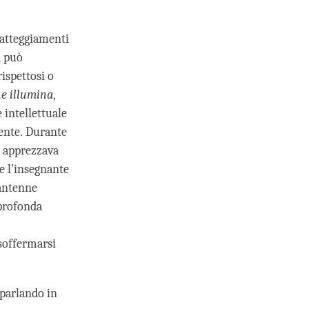
i atteggiamenti
a può
rispettosi o
e illumina
,
 intellettuale
mente. Durante
e apprezzava
re l'insegnante
mantenne
 profonda
 soffermarsi
 parlando in