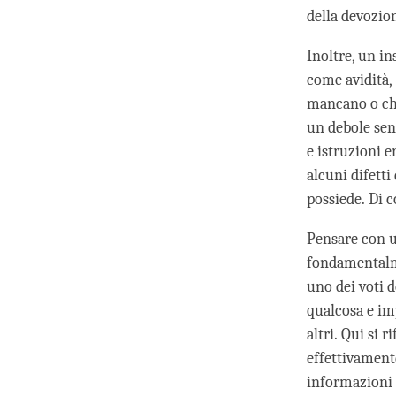
della devozion
Inoltre, un i
come avidità, 
mancano o chi
un debole sen
e istruzioni 
alcuni difett
possiede. Di 
Pensare con u
fondamentalme
uno dei voti d
qualcosa e imp
altri. Qui si 
effettivamente
informazioni 