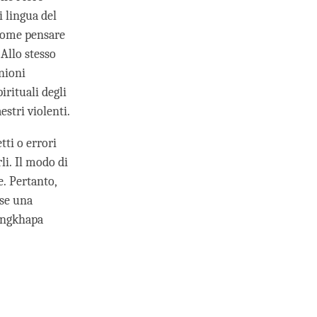
 lingua del
 come pensare
 Allo stesso
inioni
irituali degli
stri violenti.
tti o errori
li. Il modo di
e. Pertanto,
 se una
songkhapa