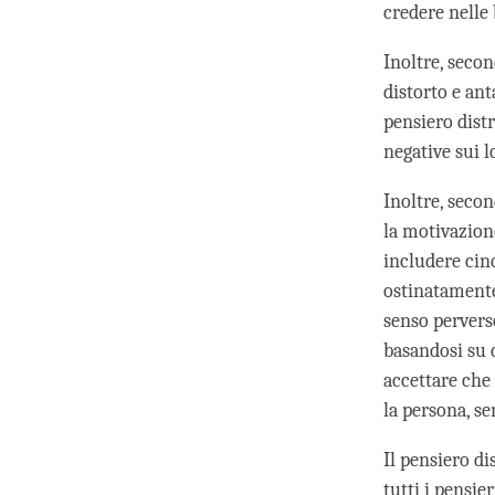
credere nelle
Inoltre, seco
distorto e ant
pensiero distr
negative sui 
Inoltre, seco
la motivazion
includere cin
ostinatamente 
senso perverso
basandosi su c
accettare che 
la persona, s
Il pensiero di
tutti i pensier