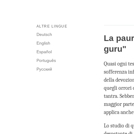
ALTRE LINGUE
Deutsch
La paur
English
guru"
Español
Português
Quasi ogni te
Русский
sofferenza inf
della devozion
quegli orrori
tantra. Sebben
maggior parte 
applica anche 
Lo studio di 
devastante di 