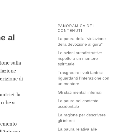
PANORAMICA DEI
CONTENUTI
e al
La paura della "violazione
della devozione al guru"
Le azioni autodistruttive
rispetto a un mentore
ione sulla
spirituale
olazione
Trasgredire i voti tantrici
crizione di
riguardanti l'interazione con
un mentore
Gli stati mentali infernali
ntrici, la
La paura nel contesto
o che si
occidentale
La ragione per descrivere
gli inferni
elemento
La paura relativa alle
ll'inferno