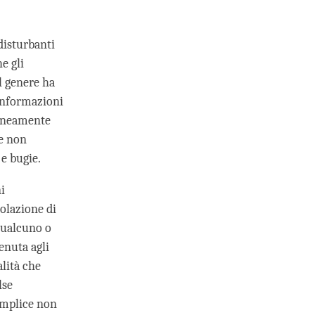
disturbanti
e gli
l genere ha
 informazioni
roneamente
he non
 e bugie.
i
olazione di
 qualcuno o
enuta agli
alità che
lse
semplice non