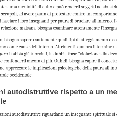
te a una mentalità di culto e può renderli soggetti ad abusi d
 scrupoli, ad avere paura di protestare contro un comportam
 lasciare i loro insegnanti per paura di bruciare all'inferno. P
i relazione malsana, bisogna esaminare attentamente l'inseg
o, bisogna sapere esattamente quali tipi di atteggiamento e
vono come cause dell'inferno. Altrimenti, qualora il termine u
guru
li abbia già fuorviati, la dubbia frase "violazione alla dev
e confonderli ancora di più. Quindi, bisogna capire il concett
ine, apprezzare le implicazioni psicologiche della paura all'in
urale occidentale.
ni autodistruttive rispetto a un m
le
azioni autodistruttive riguardanti un insegnante spirituale si