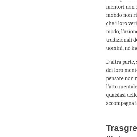
mentori non s
mondo non rie
che i loro ver
modo, l'azione
tradizionali 
uomini, né in
D'altra parte,
dei loro mento
pensare non ri
l'atto mentale
qualsiasi del
accompagna il 
Trasgred