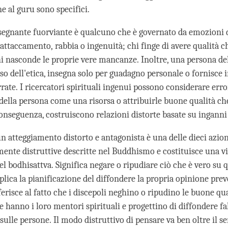
e al guru sono specifici.
nsegnante fuorviante è qualcuno che è governato da emozioni 
attaccamento, rabbia o ingenuità; chi finge di avere qualità ch
 nasconde le proprie vere mancanze. Inoltre, una persona de
so dell'etica, insegna solo per guadagno personale o fornisce
errate. I ricercatori spirituali ingenui possono considerare er
i della persona come una risorsa o attribuirle buone qualità c
conseguenza, costruiscono relazioni distorte basate su inganni
n atteggiamento distorto e antagonista è una delle dieci azion
nte distruttive descritte nel Buddhismo e costituisce una vi
el bodhisattva. Significa negare o ripudiare ciò che è vero su
lica la pianificazione del diffondere la propria opinione prev
riferisce al fatto che i discepoli neghino o ripudino le buone qu
 hanno i loro mentori spirituali e progettino di diffondere fa
sulle persone. Il modo distruttivo di pensare va ben oltre il 