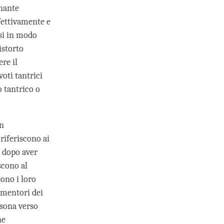
gnante
fettivamente e
rsi in modo
istorto
ere il
oti tantrici
o tantrico o
un
riferiscono ai
i dopo aver
scono al
sono i loro
i mentori dei
rsona verso
ne