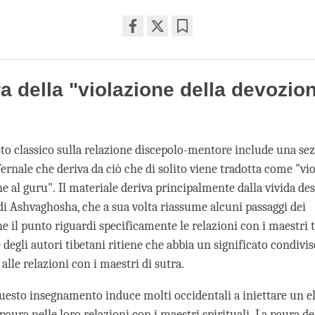
Share
Bookmark
on
facebook
a della "violazione della devozion
sto classico sulla relazione discepolo-mentore include una sez
ernale che deriva da ciò che di solito viene tradotta come "vi
e al guru". Il materiale deriva principalmente dalla vivida des
 di Ashvaghosha, che a sua volta riassume alcuni passaggi dei
e il punto riguardi specificamente le relazioni con i maestri ta
degli autori tibetani ritiene che abbia un significato condivis
alle relazioni con i maestri di sutra.
questo insegnamento induce molti occidentali a iniettare un 
paura nelle loro relazioni con i maestri spirituali. La paura de