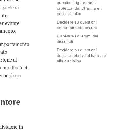
questioni riguardanti i
a parte di
protettori del Dharma e i
possibili tulku
ento
Decidere su questioni
er evitare
estremamente oscure
namento.
Risolvere i dilemmi dei
discepoli
 comportamento
Decidere su questioni
sato
delicate relative al karma e
ozione al
alla disciplina
o buddhista di
terno di un
entore
 dividono in