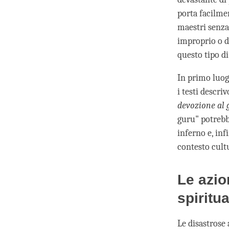
porta facilmen
maestri senza
improprio o di
questo tipo d
In primo luog
i testi descri
devozione al 
guru" potrebb
inferno e, inf
contesto cult
Le azio
spiritua
Le disastrose 