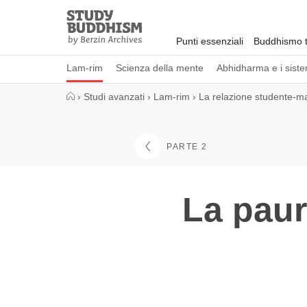
Close
Study
Buddhism
Punti essenziali
Buddhismo t
Home
Lam-rim
Scienza della mente
Abhidharma e i sistem
›
Studi avanzati
›
Lam-rim
›
La relazione studente-m
PARTE 2
La paur