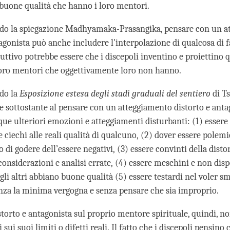
 buone qualità che hanno i loro mentori.
ndo la spiegazione Madhyamaka-Prasangika, pensare con un 
agonista può anche includere l'interpolazione di qualcosa di fa
uttivo potrebbe essere che i discepoli inventino e proiettino q
loro mentori che oggettivamente loro non hanno.
ndo la
Esposizione estesa degli stadi graduali del sentiero
di T
e sottostante al pensare con un atteggiamento distorto e anta
que ulteriori emozioni e atteggiamenti disturbanti: (1) essere
ciechi alle reali qualità di qualcuno, (2) dover essere polemi
 di godere dell’essere negativi, (3) essere convinti della disto
onsiderazioni e analisi errate, (4) essere meschini e non disp
gli altri abbiano buone qualità (5) essere testardi nel voler s
enza la minima vergogna e senza pensare che sia improprio.
storto e antagonista sul proprio mentore spirituale, quindi, n
i sui suoi limiti o difetti reali. Il fatto che i discepoli pensino 