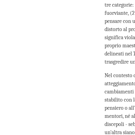
tre categorie
fuorviante, (
pensare con u
distorto al p
significa viol
proprio maestr
delineati nel
trasgredire un
Nel contesto d
atteggiamento 
cambiamenti n
stabilito con 
pensiero o all
mentori, né al
discepoli - s
un'altra siano