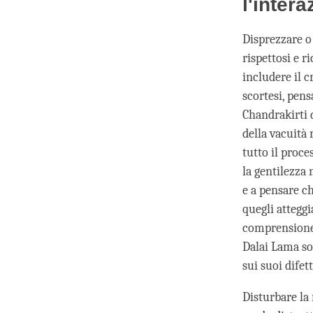
l'inter
Disprezzare o 
rispettosi e 
includere il c
scortesi, pens
Chandrakirti 
della vacuità
tutto il proce
la gentilezza 
e a pensare c
quegli attegg
comprensione 
Dalai Lama so
sui suoi difet
Disturbare la