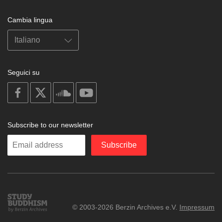
Cambia lingua
Seguici su
on
on
on
on
facebook
X
soundcloud
youtube
Subscribe to our newsletter
Enter
Subscribe
your
email
Study
© 2003-2026 Berzin Archives e.V.
Impressum
Buddhism
Home