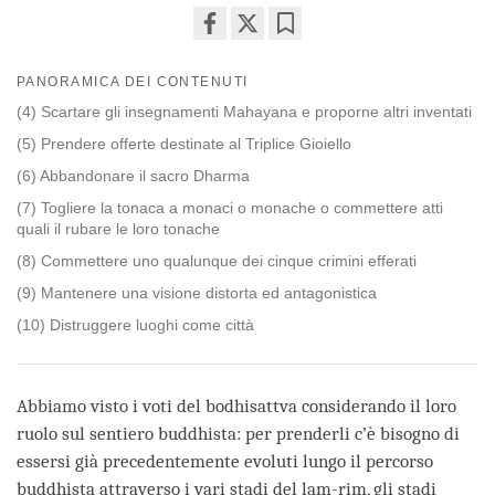
Share
Bookmark
on
PANORAMICA DEI CONTENUTI
facebook
(4) Scartare gli insegnamenti Mahayana e proporne altri inventati
(5) Prendere offerte destinate al Triplice Gioiello
(6) Abbandonare il sacro Dharma
(7) Togliere la tonaca a monaci o monache o commettere atti
quali il rubare le loro tonache
(8) Commettere uno qualunque dei cinque crimini efferati
(9) Mantenere una visione distorta ed antagonistica
(10) Distruggere luoghi come città
Abbiamo visto i voti del bodhisattva considerando il loro
ruolo sul sentiero buddhista: per prenderli c’è bisogno di
essersi già precedentemente evoluti lungo il percorso
buddhista attraverso i vari stadi del lam-rim, gli stadi