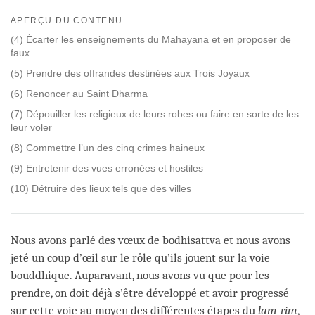
Share
Bookmark
on
APERÇU DU CONTENU
facebook
(4) Écarter les enseignements du Mahayana et en proposer de
faux
(5) Prendre des offrandes destinées aux Trois Joyaux
(6) Renoncer au Saint Dharma
(7) Dépouiller les religieux de leurs robes ou faire en sorte de les
leur voler
(8) Commettre l’un des cinq crimes haineux
(9) Entretenir des vues erronées et hostiles
(10) Détruire des lieux tels que des villes
Nous avons parlé des vœux de bodhisattva et nous avons
jeté un coup d’œil sur le rôle qu’ils jouent sur la voie
bouddhique. Auparavant, nous avons vu que pour les
prendre, on doit déjà s’être développé et avoir progressé
sur cette voie au moyen des différentes étapes du
lam-rim
,