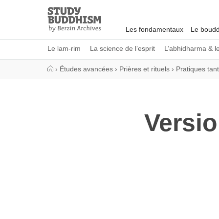
Close
Study
Buddhism
Les fondamentaux
Le boudd
Home
Le lam-rim
La science de l’esprit
L’abhidharma & l
›
Études avancées
›
Prières et rituels
›
Pratiques tan
Versio