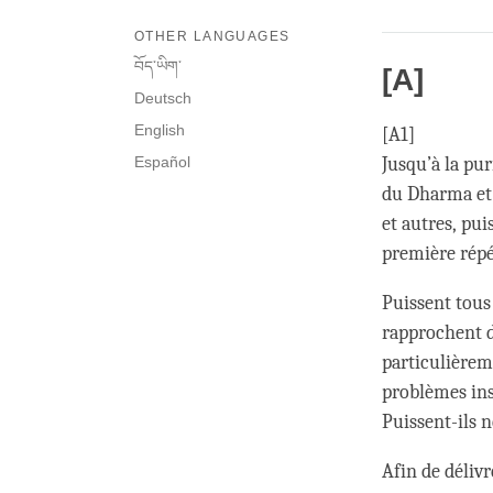
OTHER LANGUAGES
བོད་ཡིག་
[A]
Deutsch
English
[A1]
Español
Jusqu’à la pur
du Dharma et 
et autres, pui
première répé
Puissent tous 
rapprochent de
particulièreme
problèmes in
Puissent-ils n
Afin de déliv