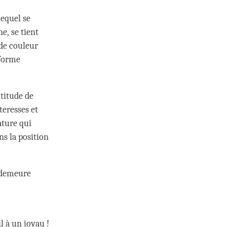
lequel se
e, se tient
 de couleur
 forme
ltitude de
teresses et
ature qui
ns la position
 demeure
l à un joyau !