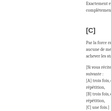
Exactement en 
complètement 
[C]
Par la force r
aucune de mes 
achever les st
[Si vous récite
suivante :
[A] trois fois
répétition,
[B] trois fois
répétition,
[C] une fois.]