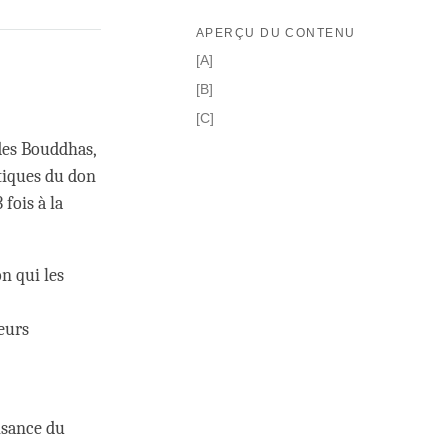
APERÇU DU CONTENU
[A]
[B]
[C]
 des Bouddhas,
tiques du don
 fois à la
n qui les
leurs
isance du