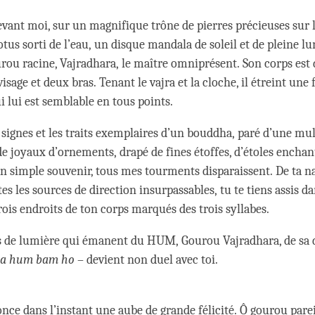
devant moi, sur un magnifique trône de pierres précieuses sur 
tus sorti de l’eau, un disque mandala de soleil et de pleine lun
rou racine, Vajradhara, le maître omniprésent. Son corps est
 visage et deux bras. Tenant le vajra et la cloche, il étreint une
i lui est semblable en tous points.
 signes et les traits exemplaires d’un bouddha, paré d’une mu
de joyaux d’ornements, drapé de fines étoffes, d’étoles enchan
ton simple souvenir, tous mes tourments disparaissent. De ta n
s les sources de direction insurpassables, tu te tiens assis da
trois endroits de ton corps marqués des trois syllabes.
ns de lumière qui émanent du HUM, Gourou Vajradhara, de sa
za hum bam ho
– devient non duel avec toi.
nce dans l’instant une aube de grande félicité. Ô gourou parei