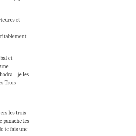
rieures et
véritablement
bal et
 une
adra – je les
s Trois
rs les trois
ec panache les
e te fais une