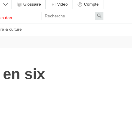
Glossaire
Video
Compte
Enter
Search
un don
search
term
ire & culture
 en six