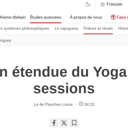
hisme tibétain
Études avancées
À propos de nous
Faire 
es systèmes philosophiques
Le vajrayana
Prières et rituels
Histo
triques
n étendue du Yoga
sessions
Le 4e Panchen Lama
04:32