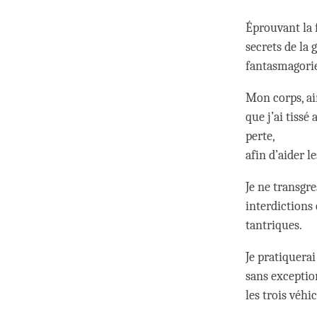
Éprouvant la f
secrets de la 
fantasmagorie,
Mon corps, ai
que j’ai tissé
perte,
afin d’aider l
Je ne transgr
interdictions
tantriques.
Je pratiquera
sans exception
les trois véhi