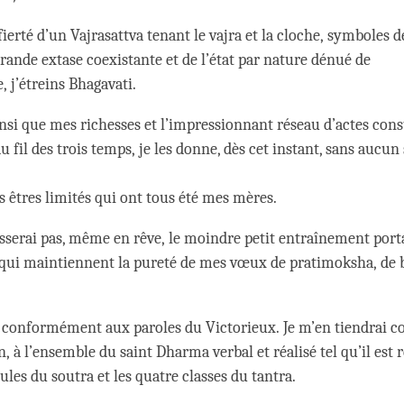
ierté d’un Vajrasattva tenant le vajra et la cloche, symboles d
grande extase coexistante et de l’état par nature dénué de
 j’étreins Bhagavati.
nsi que mes richesses et l’impressionnant réseau d’actes cons
 au fil des trois temps, je les donne, dès cet instant, sans aucu
es êtres limités qui ont tous été mes mères.
esserai pas, même en rêve, le moindre petit entraînement porta
 qui maintiennent la pureté de mes vœux de pratimoksha, de 
i conformément aux paroles du Victorieux. Je m’en tiendrai 
, à l’ensemble du saint Dharma verbal et réalisé tel qu’il est r
cules du soutra et les quatre classes du tantra.