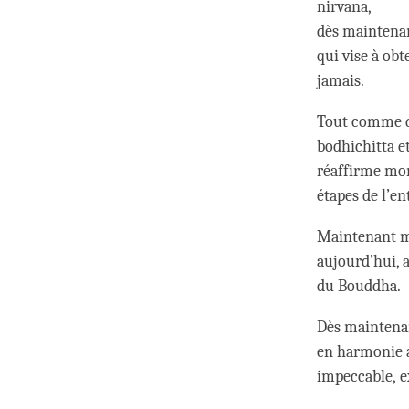
nirvana,
dès maintenan
qui vise à obt
jamais.
Tout comme da
bodhichitta et
réaffirme mon
étapes de l’e
Maintenant ma
aujourd’hui, 
du Bouddha.
Dès maintenan
en harmonie av
impeccable, e