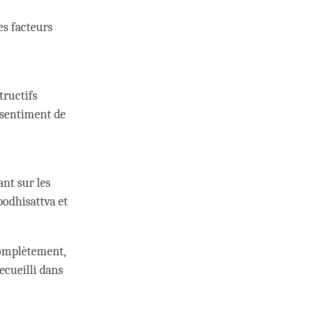
es facteurs
tructifs
n sentiment de
nt sur les
bodhisattva et
complètement,
ecueilli dans