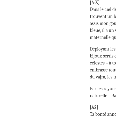
[A-X]
Dans le ciel 
trouvent un lo
assis mon gou
bleue, il a un
maternelle qu
Déployant les
bijoux sertis 
célestes – à 
embrasse toute
du vajra, les 
Par les rayo
naturelle –
d
[A2]
Ta bonté anno