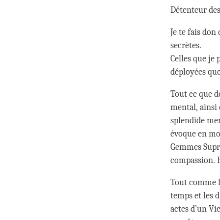
Détenteur des 
Je te fais don
secrètes.
Celles que je
déployées que
Tout ce que do
mental, ainsi 
splendide mer
évoque en mon
Gemmes Suprême
compassion. H
Tout comme le
temps et les 
actes d’un Vi