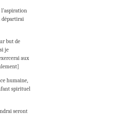
l’aspiration
n départirai
ur but de
i je
’exercerai aux
eulement]
ence humaine,
fant spirituel
endrai seront