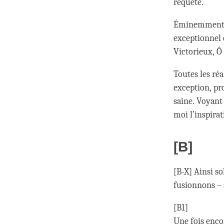
requête.
Éminemment l
exceptionnel c
Victorieux, Ô 
Toutes les ré
exception, pro
saine. Voyant
moi l’inspirat
[B]
[B-X] Ainsi s
fusionnons –
[B1]
Une fois enco