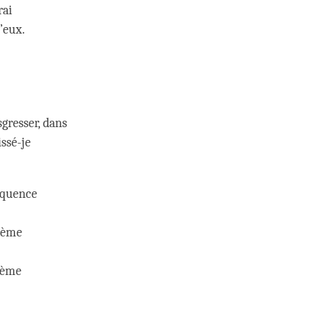
rai
’eux.
sgresser, dans
issé-je
séquence
sième
sième