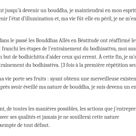
t jusqu’à devenir un bouddha, je maintiendrai en mon esprit 
enir l’état d’illumination et, ma vie fût-elle en péril, je ne m’e
ns le passé les Bouddhas Allés en Béatitude ont réaffirmé le
 franchi les étapes de l’entraînement du bodhisattva, moi auss
 but de bodhichitta d’aider ceux qui errent. À cette fin, je m
ntraînement du bodhisattva. [3 fois à la première répétition s
 vie porte ses fruits : ayant obtenu une merveilleuse exist
après avoir éveillé ma nature de bouddha, je suis devenu un en
t, de toutes les manières possibles, les actions que j’entrepr
ec ses qualités et jamais je ne souillerai cette nature
xempte de tout défaut.