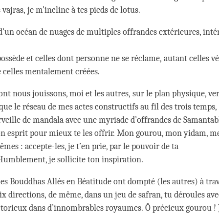
vajras, je m’incline à tes pieds de lotus.
 d’un océan de nuages de multiples offrandes extérieures, inté
 possède et celles dont personne ne se réclame, autant celles 
 celles mentalement créées.
nt nous jouissons, moi et les autres, sur le plan physique, ver
que le réseau de mes actes constructifs au fil des trois temps,
veille de mandala avec une myriade d’offrandes de Samantabh
 esprit pour mieux te les offrir. Mon gourou, mon yidam, me
s : accepte-les, je t’en prie, par le pouvoir de ta
umblement, je sollicite ton inspiration.
s Bouddhas Allés en Béatitude ont dompté (les autres) à trave
dix directions, de même, dans un jeu de safran, tu déroules av
ctorieux dans d’innombrables royaumes. Ô précieux gourou ! J