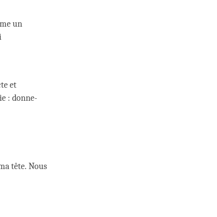
mme un
i
te et
ie : donne-
 ma tête. Nous