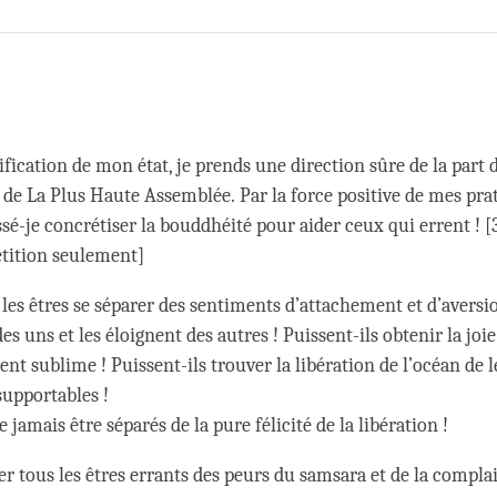
Share
Bookmark
on
facebook
ification de mon état, je prends une direction sûre de la part
de La Plus Haute Assemblée. Par la force positive de mes pra
ssé-je concrétiser la bouddhéité pour aider ceux qui errent ! [3
tition seulement]
les êtres se séparer des sentiments d’attachement et d’aversio
s uns et les éloignent des autres ! Puissent-ils obtenir la joie
nt sublime ! Puissent-ils trouver la libération de l’océan de 
supportables !
e jamais être séparés de la pure félicité de la libération !
rer tous les êtres errants des peurs du samsara et de la compla