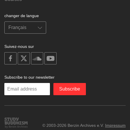
changer de langue
Suivez-nous sur
on
on
on
on
facebook
X
soundcloud
youtube
Subscribe to our newsletter
Enter
Subscribe
your
email
Study
© 2003-2026 Berzin Archives e.V.
Impressum
Buddhism