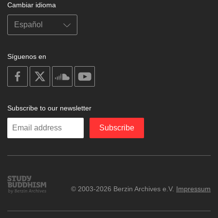
Cambiar idioma
Síguenos en
on
on
on
on
facebook
X
soundcloud
youtube
Subscribe to our newsletter
Enter
Subscribe
your
email
Study
© 2003-2026 Berzin Archives e.V.
Impressum
Buddhism
Home