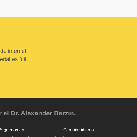
de internet
ial es útil,
.
el Dr. Alexander Berzin.
Síguenos en
Cambiar idioma