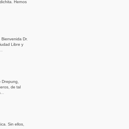
odichita. Hemos
 Bienvenida Dr.
iudad Libre y
..
e Drepung,
eros, de tal
...
ca. Sin ellos,