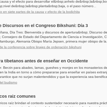
 causa y el efecto para desarrollar el&nbsp;anhelo de&nbsp;la&nbsp;b
sp;nivel de&nbsp;la&nbsp;planta&nbsp;baja, o el paso número...
o en siete partes de la causa y efecto de la bodichita
 Discursos en el Congreso Bikshuni: Día 3
ñana, Día Tres: Bienvenida y discursos de apertura&nbsp; Discurso de
 Consejero de Estado del Departamento de Ciencia e Investigación, C
amburgo, Alemania Obispo María Jepsen, primera mujer obispo de la.
de la conferencia sobre linajes de ordenación bikshuni
a tibetanos antes de enseñar en Occidente
Dr. Berzin para abades, lamas, gueshes y monjes en los monasterios d
n la India en torno a cómo prepararse para enseñar en países extranj
rantice que no surjan malentendidos y que la experiencia sea benéfica
del budismo
icos raiz comunes
ricos raíz brindan el contexto sustentador necesario para nuestra prácti