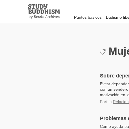
Close
Study
Buddhism
Puntos básicos
Budismo tib
Home
Muje
Sobre depen
Evitar depender
con un sendero 
motivación en la
Part
in
Relacion
Problemas e
Como ayuda para