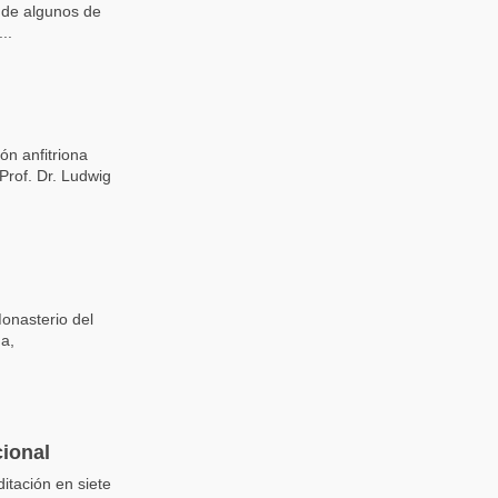
 de algunos de
..
ón anfitriona
Prof. Dr. Ludwig
Monasterio del
da,
ional
itación en siete