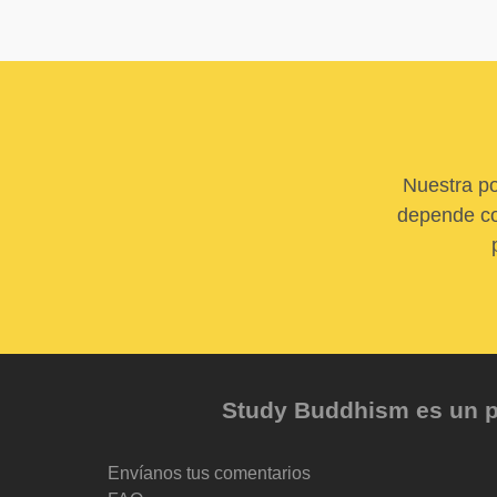
Nuestra po
depende com
Study Buddhism es un pr
Envíanos tus comentarios