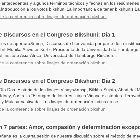
s antecedentes y algunos términos técnicos y fechas en los resúmenes
Introducción a los votos bikshuni La importancia de tener bikshunis La.
de la conferencia sobre linajes de ordenación bikshuni
 Discursos en el Congreso Bikshuni: Día 1
sos de apertura&nbsp; Discursos de bienvenida por parte de la instituci
Habil. Monika Auweter-Kurtz, Presidenta de la Universidad de Hamburgo 
l Instituto Asia-África, Universidad de Hamburgo Rinchen...
de la conferencia sobre linajes de ordenación bikshuni
 Discursos en el Congreso Bikshuni: Día 2
Día Dos: Historia de los linajes Vinaya&nbsp; Bikkhu Sujato, Abad del 
dney, Australia “El origen de los tres linajes Vinaya existentes: Terava
 Mulasarvastivada” Los linajes de ordenación indios no se...
de la conferencia sobre linajes de ordenación bikshuni
n 7 partes: Amor, compasión y determinación excepc
ana es la cuarta sesión de nuestra discusión sobre el método de med