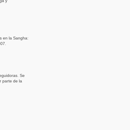
ga y
s en la Sangha:
007.
eguidoras. Se
r parte de la