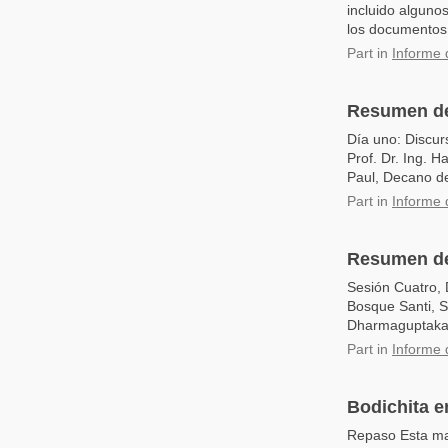
incluido alguno
los documentos.
Part
in
Informe 
Resumen de
Día uno: Discur
Prof. Dr. Ing. 
Paul, Decano de
Part
in
Informe 
Resumen de
Sesión Cuatro, 
Bosque Santi, Sí
Dharmaguptaka y
Part
in
Informe 
Bodichita e
Repaso Esta mañ