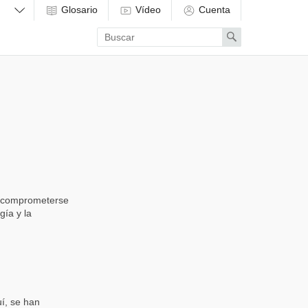
Glosario
Vídeo
Cuenta
Enter
Search
search
term
de comprometerse
gía y la
í, se han