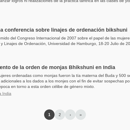
zar logros ni realizaciones de la práctica tántrica en las clases de yo
la conferencia sobre linajes de ordenación bikshuni
mido del Congreso Internacional de 2007 sobre el papel de las mujere
 y Linajes de Ordenación, Universidad de Hamburgo, 18-20 Julio de 2
ento de la orden de monjas Bhikshuni en India
ujeres ordenadas como monjas fueron la tía materna del Buda y 500 s
 adicionales a los dados a los monjes con el fin de evitar sospechas po
época en torno a esta orden célibe de género mixto.
 India
1
2
›
»