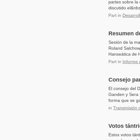
partes sobre la
discutido el&nb
Part
in
Desarroll
Resumen de
Sesión de la ma
Roland Salchow,
Hanseática de H
Part
in
Informe 
Consejo par
El consejo del 
Ganden y Sera e
forma que se ga
in
Transmisión 
Votos tántr
Estos votos tánt