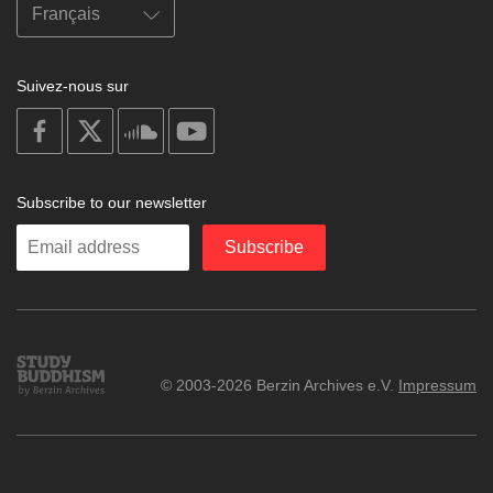
Suivez-nous sur
on
on
on
on
facebook
X
soundcloud
youtube
Subscribe to our newsletter
Enter
Subscribe
your
email
Study
© 2003-2026 Berzin Archives e.V.
Impressum
Buddhism
Home