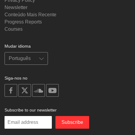
Privacy Policy
Newsletter
Conteúdo Mais Recente
Progress Reports
Courses
Mudar idioma
Siga-nos no
on
on
on
on
facebook
X
soundcloud
youtube
Subscribe to our newsletter
Enter
Subscribe
your
email