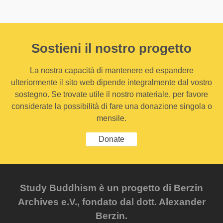
Sostieni il nostro progetto
La nostra capacità di mantenere ed espandere
ulteriormente il sito web dipende integralmente dal vostro
sostegno. Se trovate utile il nostro materiale, per favore
considerate la possibilità di fare una donazione singola o
mensile.
Donate
Study Buddhism è un progetto di Berzin
Archives e.V., fondato dal dott. Alexander
Berzin.