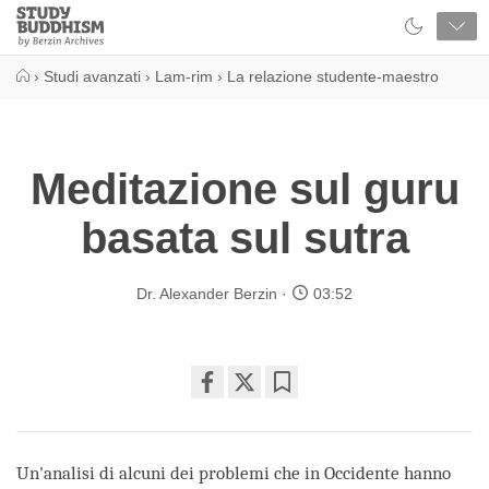
Close
Study
Buddhism
Home
›
Studi avanzati
›
Lam-rim
›
La relazione studente-maestro
Meditazione sul guru
basata sul sutra
Dr. Alexander Berzin
03:52
Share
Bookmark
on
facebook
Un'analisi di alcuni dei problemi che in Occidente hanno