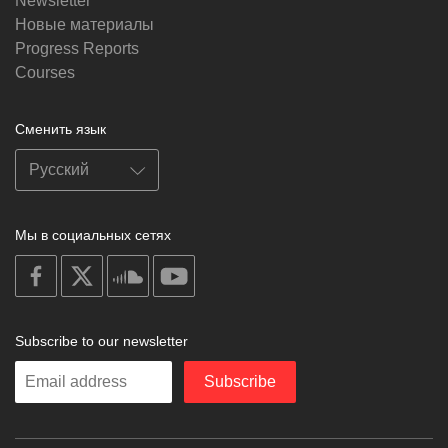
Newsletter
Новые материалы
Progress Reports
Courses
Сменить язык
Мы в социальных сетях
on
on
on
on
facebook
X
soundcloud
youtube
Subscribe to our newsletter
Enter
Subscribe
your
email