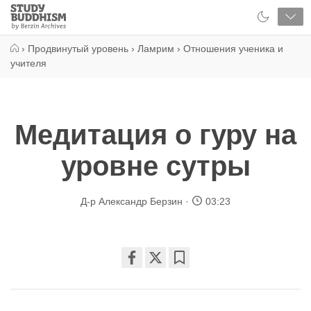
Close
Study
Buddhism
Home
›
Продвинутый уровень
›
Ламрим
›
Отношения ученика и
учителя
Медитация о гуру на
уровне сутры
Д-р Александр Берзин
03:23
Share
Bookmark
on
facebook