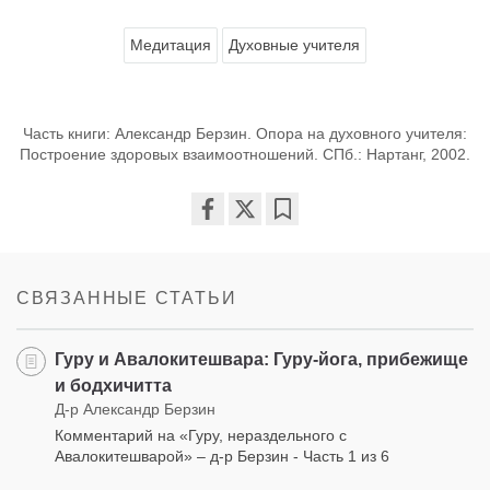
Медитация
Духовные учителя
Часть книги: Александр Берзин. Опора на духовного учителя:
Построение здоровых взаимоотношений. СПб.: Нартанг, 2002.
Share
Bookmark
on
facebook
СВЯЗАННЫЕ СТАТЬИ
Гуру и Авалокитешвара: Гуру-йога, прибежище
и бодхичитта
Д-р Александр Берзин
Комментарий на «Гуру, нераздельного с
Авалокитешварой» – д-р Берзин - Часть 1 из 6