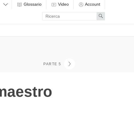
Glossario
Video
Account
Enter
Search
search
term
PARTE 5
 maestro