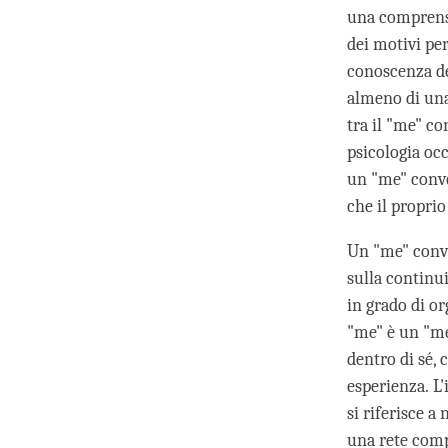
una comprensi
dei motivi pe
conoscenza de
almeno di una
tra il "me" co
psicologia occ
un "me" conve
che il propri
Un "me" conve
sulla continui
in grado di or
"me" è un "me
dentro di sé,
esperienza. L
si riferisce a
una rete compl