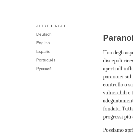
ALTRE LINGUE
Deutsch
Paranoi
English
Español
Uno degli asp
Português
discepoli ric
aperti all'inf
Русский
paranoici sul 
controllo o s
vulnerabili e 
adeguatamente 
fondata. Tutt
progressi più 
Possiamo apri