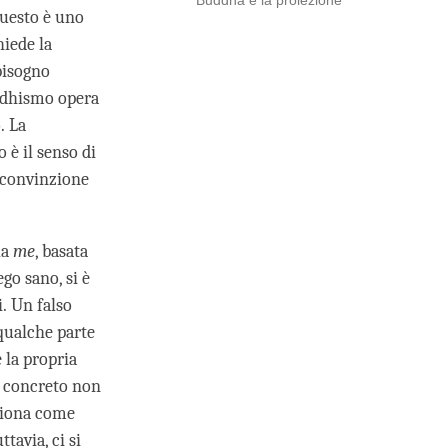
Buddha e la proiezione
Questo è uno
hiede la
bisogno
uddhismo opera
. La
 è il senso di
 convinzione
la
me
, basata
go sano, si è
i. Un falso
qualche parte
 la propria
ì concreto non
nziona come
tavia, ci si