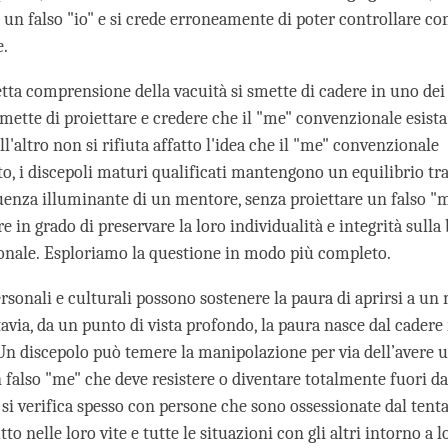
n un falso "io" e si crede erroneamente di poter controllare 
e.
tta comprensione della vacuità si smette di cadere in uno dei
 smette di proiettare e credere che il "me" convenzionale esis
ll'altro non si rifiuta affatto l'idea che il "me" convenzionale
to, i discepoli maturi qualificati mantengono un equilibrio tra
fluenza illuminante di un mentore, senza proiettare un falso "
ere in grado di preservare la loro individualità e integrità sulla
onale. Esploriamo la questione in modo più completo.
ersonali e culturali possono sostenere la paura di aprirsi a u
tavia, da un punto di vista profondo, la paura nasce dal cadere
Un discepolo può temere la manipolazione per via dell’avere 
 falso "me" che deve resistere o diventare totalmente fuori da
 si verifica spesso con persone che sono ossessionate dal tenta
tto nelle loro vite e tutte le situazioni con gli altri intorno a l