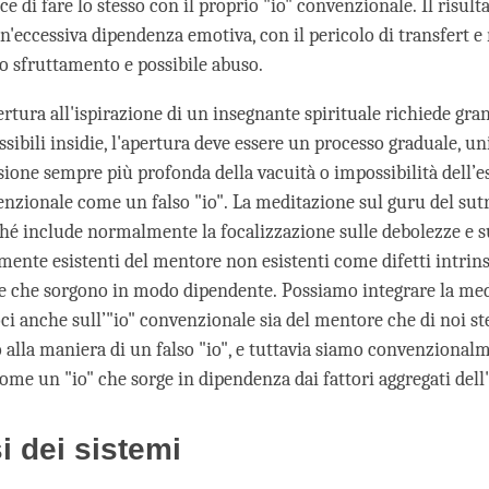
e di fare lo stesso con il proprio "io" convenzionale. Il risult
n'eccessiva dipendenza emotiva, con il pericolo di transfert e
 o sfruttamento e possibile abuso.
ertura all'ispirazione di un insegnante spirituale richiede gra
ssibili insidie, l'apertura deve essere un processo graduale, un
one sempre più profonda della vacuità o impossibilità dell’e
venzionale come un falso "io". La meditazione sul guru del sut
ché include normalmente la focalizzazione sulle debolezze e su
ente esistenti del mentore non esistenti come difetti intri
he che sorgono in modo dipendente. Possiamo integrare la me
i anche sull’"io" convenzionale sia del mentore che di noi st
 alla maniera di un falso "io", e tuttavia siamo convenzionalm
ome un "io" che sorge in dipendenza dai fattori aggregati dell
si dei sistemi