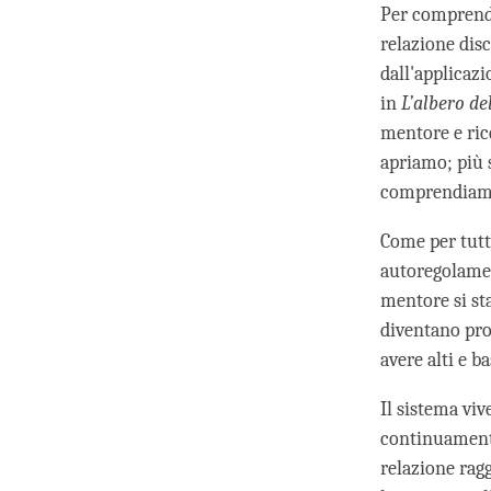
Per comprende
relazione dis
dall'applicazi
in
L’albero d
mentore e ric
apriamo; più 
comprendiamo
Come per tutti
autoregolament
mentore si sta
diventano pro
avere alti e ba
Il sistema viv
continuamente
relazione ragg