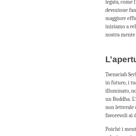
legata, come l
devozione fan
maggiore effi
iniziamo a rel
nostra mente 
L’apert
Tsensciab Ser
in futuro, i 
illuminato, n
un Buddha. L'
non letterale 
favorevoli ai 
Poiché i mento