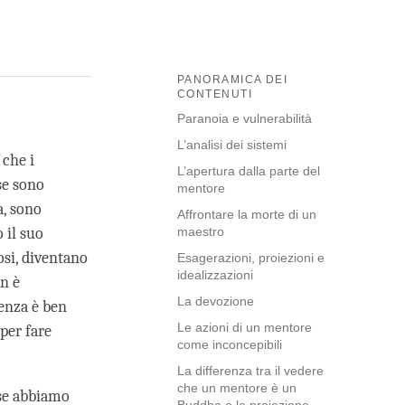
PANORAMICA DEI
CONTENUTI
Paranoia e vulnerabilità
L’analisi dei sistemi
 che i
L’apertura dalla parte del
se sono
mentore
a, sono
Affrontare la morte di un
 il suo
maestro
osi, diventano
Esagerazioni, proiezioni e
idealizzazioni
on è
La devozione
cenza è ben
Le azioni di un mentore
per fare
come inconcepibili
La differenza tra il vedere
che un mentore è un
 se abbiamo