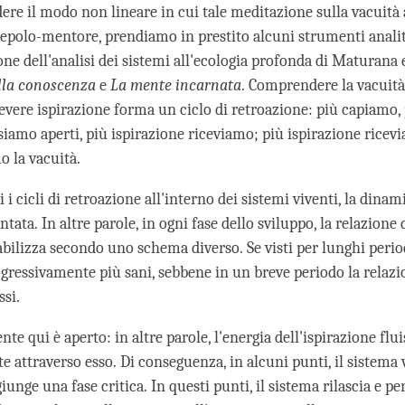
re il modo non lineare in cui tale meditazione sulla vacuità 
cepolo-mentore, prendiamo in prestito alcuni strumenti analit
one dell'analisi dei sistemi all'ecologia profonda di Maturana 
ella conoscenza
e
La mente incarnata
. Comprendere la vacuità,
evere ispirazione forma un ciclo di retroazione: più capiamo, 
siamo aperti, più ispirazione riceviamo; più ispirazione ricev
 la vacuità.
 i cicli di retroazione all'interno dei sistemi viventi, la dinam
ata. In altre parole, in ogni fase dello sviluppo, la relazione 
bilizza secondo uno schema diverso. Se visti per lunghi period
gressivamente più sani, sebbene in un breve periodo la relazi
ssi.
ente qui è aperto: in altre parole, l'energia dell'ispirazione flu
 attraverso esso. Di conseguenza, in alcuni punti, il sistema 
iunge una fase critica. In questi punti, il sistema rilascia e p