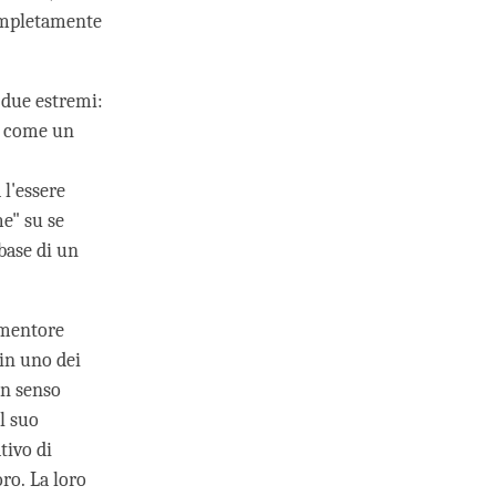
completamente
 due estremi:
ta come un
 l'essere
me" su se
 base di un
n mentore
 in uno dei
un senso
l suo
tivo di
oro. La loro