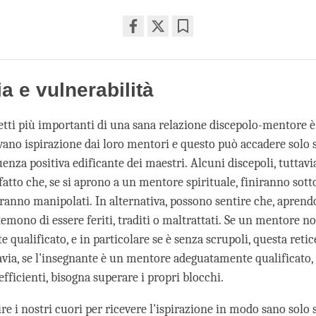
Share
Bookmark
on
facebook
a e vulnerabilità
etti più importanti di una sana relazione discepolo-mentore è
evano ispirazione dai loro mentori e questo può accadere solo 
luenza positiva edificante dei maestri. Alcuni discepoli, tuttavi
fatto che, se si aprono a un mentore spirituale, finiranno sotto
aranno manipolati. In alternativa, possono sentire che, aprend
temono di essere feriti, traditi o maltrattati. Se un mentore n
qualificato, e in particolare se è senza scrupoli, questa reti
avia, se l'insegnante è un mentore adeguatamente qualificato, 
efficienti, bisogna superare i propri blocchi.
re i nostri cuori per ricevere l'ispirazione in modo sano solo