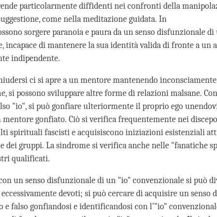
 rende particolarmente diffidenti nei confronti della manipol
 suggestione, come nella meditazione guidata. In
possono sorgere paranoia e paura da un senso disfunzionale di 
, incapace di mantenere la sua identità valida di fronte a un a
te indipendente.
chiudersi ci si apre a un mentore mantenendo inconsciamente
me, si possono sviluppare altre forme di relazioni malsane. Con
lso "io", si può gonfiare ulteriormente il proprio ego unendovi
 mentore gonfiato. Ciò si verifica frequentemente nei discepol
ti spirituali fascisti e acquisiscono iniziazioni esistenziali at
 e dei gruppi. La sindrome si verifica anche nelle "fanatiche sp
ri qualificati.
, con un senso disfunzionale di un "io" convenzionale si può d
 eccessivamente devoti; si può cercare di acquisire un senso d
 e falso gonfiandosi e identificandosi con l’"io" convenzional