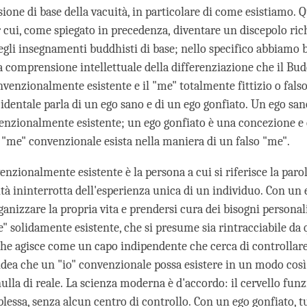
one di base della vacuità, in particolare di come esistiamo. 
r cui, come spiegato in precedenza, diventare un discepolo ric
gli insegnamenti buddhisti di base; nello specifico abbiamo 
 comprensione intellettuale della differenziazione che il B
nvenzionalmente esistente e il "me" totalmente fittizio o falso
identale parla di un ego sano e di un ego gonfiato. Un ego sano
nzionalmente esistente; un ego gonfiato è una concezione e
o "me" convenzionale esista nella maniera di un falso "me".
nzionalmente esistente è la persona a cui si riferisce la paro
tà ininterrotta dell'esperienza unica di un individuo. Con un e
ganizzare la propria vita e prendersi cura dei bisogni personal
" solidamente esistente, che si presume sia rintracciabile da 
 che agisce come un capo indipendente che cerca di controllare
'idea che un "io" convenzionale possa esistere in un modo cos
 nulla di reale. La scienza moderna è d'accordo: il cervello fu
essa, senza alcun centro di controllo. Con un ego gonfiato, tut