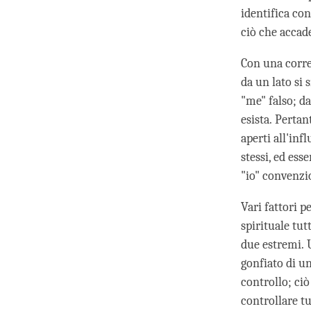
identifica co
ciò che accad
Con una corre
da un lato si
"me" falso; da
esista. Pertan
aperti all'in
stessi, ed ess
"io" convenzi
Vari fattori p
spirituale tut
due estremi. 
gonfiato di un
controllo; ciò
controllare tu