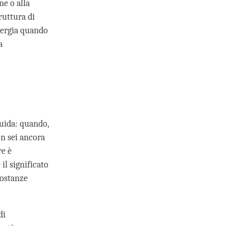
ne o alla
ruttura di
nergia quando
a
uida: quando,
on sei ancora
re è
il significato
costanze
di