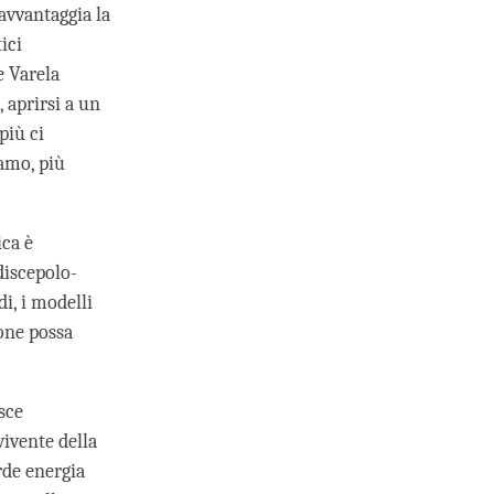
avvantaggia la
ici
e Varela
 aprirsi a un
più ci
iamo, più
ica è
discepolo-
i, i modelli
one possa
isce
vivente della
erde energia