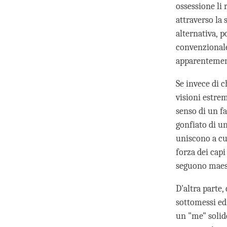
ossessione li
attraverso la
alternativa, 
convenzionale
apparentemen
Se invece di 
visioni estre
senso di un fa
gonfiato di un
uniscono a cul
forza dei capi
seguono maest
D'altra parte
sottomessi ed
un "me" solido