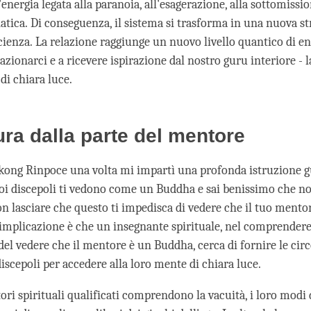
'energia legata alla paranoia, all'esagerazione, alla sottomissio
atica. Di conseguenza, il sistema si trasforma in una nuova st
cienza. La relazione raggiunge un nuovo livello quantico di e
azionarci e a ricevere ispirazione dal nostro guru interiore - l
di chiara luce.
ura dalla parte del mentore
kong Rinpoce una volta mi impartì una profonda istruzione g
tuoi discepoli ti vedono come un Buddha e sai benissimo che n
on lasciare che questo ti impedisca di vedere che il tuo mento
implicazione è che un insegnante spirituale, nel comprendere 
del vedere che il mentore è un Buddha, cerca di fornire le cir
discepoli per accedere alla loro mente di chiara luce.
ri spirituali qualificati comprendono la vacuità, i loro modi 