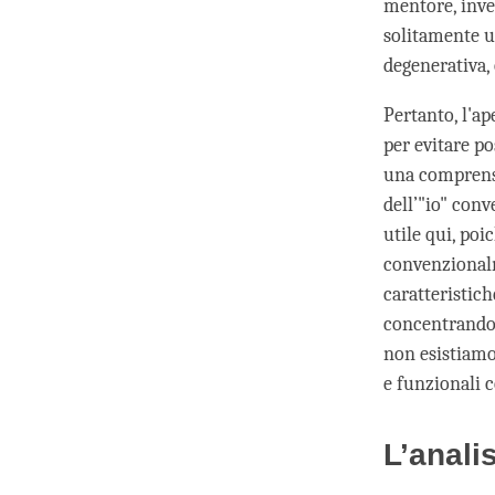
mentore, invec
solitamente u
degenerativa,
Pertanto, l'ap
per evitare po
una comprensi
dell’"io" con
utile qui, poi
convenzionalm
caratteristic
concentrandoc
non esistiamo
e funzionali c
L’anali