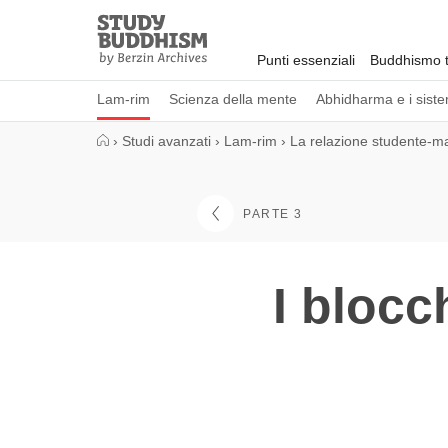
Close
Study
Buddhism
Punti essenziali
Buddhismo t
Home
Lam-rim
Scienza della mente
Abhidharma e i sistem
›
Studi avanzati
›
Lam-rim
›
La relazione studente-m
PARTE 3
I blocc