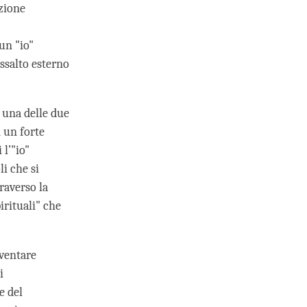
azione
un "io"
ssalto esterno
 una delle due
 un forte
 l’"io"
i che si
traverso la
irituali" che
iventare
i
e del