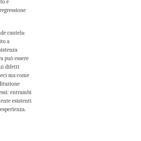
ato è
 regressione
nde cautela:
ito a
sistenza
ra può essere
i difetti
nseci ma come
ditazione
essi: entrambi
ente esistenti
'esperienza.