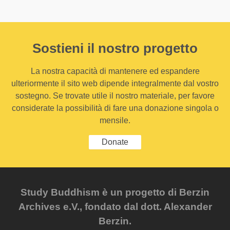
Sostieni il nostro progetto
La nostra capacità di mantenere ed espandere
ulteriormente il sito web dipende integralmente dal vostro
sostegno. Se trovate utile il nostro materiale, per favore
considerate la possibilità di fare una donazione singola o
mensile.
Donate
Study Buddhism è un progetto di Berzin
Archives e.V., fondato dal dott. Alexander
Berzin.