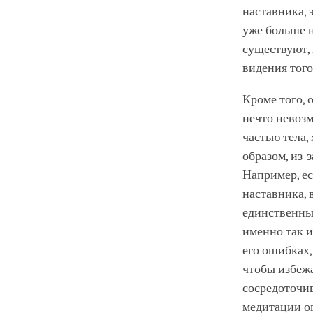
наставника, 
уже больше н
существуют, 
видения того
Кроме того, 
нечто невозм
частью тела,
образом, из
Например, ес
наставника, 
единственные
именно так и
его ошибках,
чтобы избежа
сосредоточив
медитации о