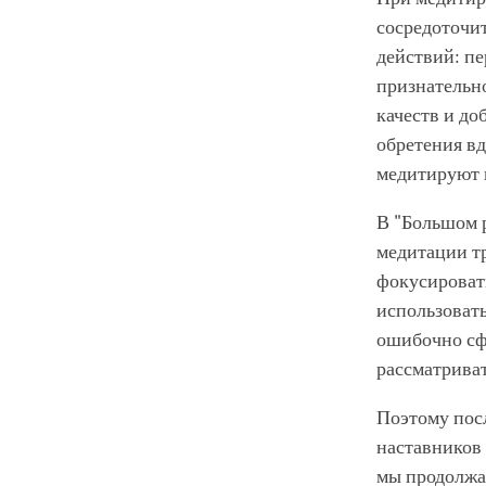
сосредоточи
действий: п
признательно
качеств и до
обретения вд
медитируют 
В "Большом р
медитации тр
фокусировать
использовать
ошибочно сфо
рассматриват
Поэтому посл
наставников 
мы продолжае