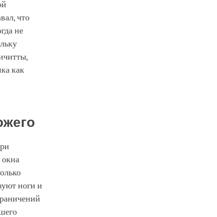
ой
вал, что
гда не
ольку
ичитты,
ика как
ожего
при
 окна
только
вуют ноги и
граничений
ашего