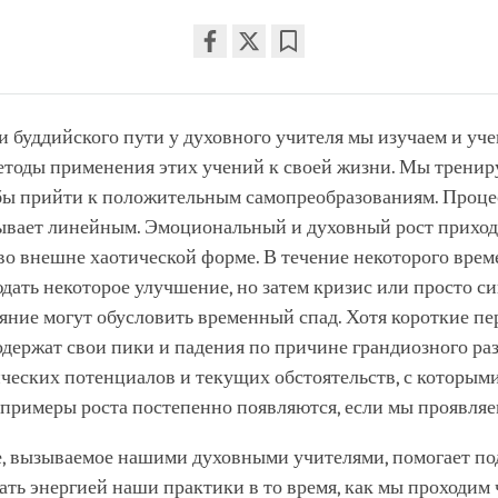
Share
Bookmark
on
facebook
 буддийского пути у духовного учителя мы изучаем и уче
етоды применения этих учений к своей жизни. Мы тренир
обы прийти к положительным самопреобразованиям. Проце
бывает линейным. Эмоциональный и духовный рост прихо
во внешне хаотической форме. В течение некоторого вре
дать некоторое улучшение, но затем кризис или просто 
яние могут обусловить временный спад. Хотя короткие п
держат свои пики и падения по причине грандиозного ра
ческих потенциалов и текущих обстоятельств, с которым
 примеры роста постепенно появляются, если мы проявляе
, вызываемое нашими духовными учителями, помогает по
ать энергией наши практики в то время, как мы проходим 