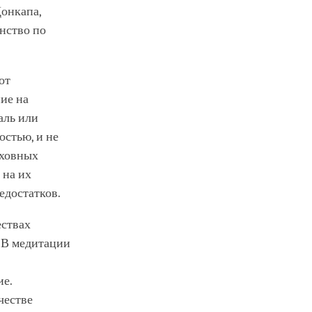
онкапа,
инство по
от
ие на
аль или
остью, и не
уховных
 на их
едостатков.
ествах
. В медитации
ие.
честве