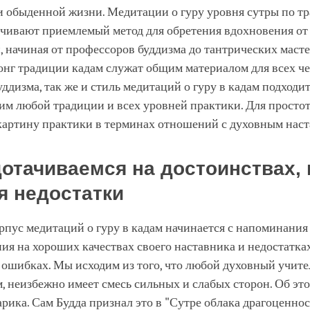
и обыденной жизни. Медитации о гуру уровня сутры по т
ечивают приемлемый метод для обретения вдохновения от
, начиная от профессоров буддизма до тантрических масте
онг традиции кадам служат общим материалом для всех ч
уддизма, так же и стиль медитаций о гуру в кадам подходи
м любой традиции и всех уровней практики. Для простот
картину практики в терминах отношений с духовным наст
отачиваемся на достоинствах, 
я недостатки
пус медитаций о гуру в кадам начинается с напоминания 
ия на хороших качествах своего наставника и недостатка
е ошибках. Мы исходим из того, что любой духовный учите
, неизбежно имеет смесь сильных и слабых сторон. Об это
рика. Сам Будда признал это в "Сутре облака драгоценнос