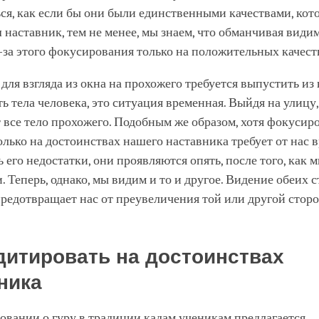
ся, как если бы они были единственными качествами, ко
 наставник, тем не менее, мы знаем, что обманчивая види
-за этого фокусирования только на положительных качест
 для взгляда из окна на прохожего требуется выпустить и
 тела человека, это ситуация временная. Выйдя на улицу
 все тело прохожего. Подобным же образом, хотя фокусир
лько на достоинствах нашего наставника требует от нас 
 его недостатки, они проявляются опять, после того, как
. Теперь, однако, мы видим и то и другое. Видение обеих 
редотвращает нас от преувеличения той или другой стор
дитировать на достоинствах
ника
вании о гуру в традиции кадам ученикам предлагается