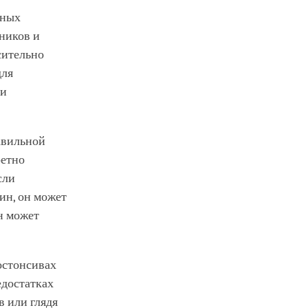
нных
ников и
сительно
для
ки
авильной
ретно
сли
ин, он может
он может
остонсивах
едостатках
в или глядя