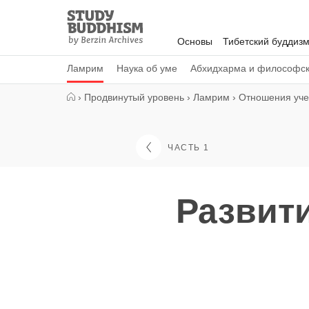
Close
Study
Buddhism
Основы
Тибетский буддиз
Home
Ламрим
Наука об уме
Абхидхарма и философс
›
Продвинутый уровень
›
Ламрим
›
Отношения уче
ЧАСТЬ 1
Развит