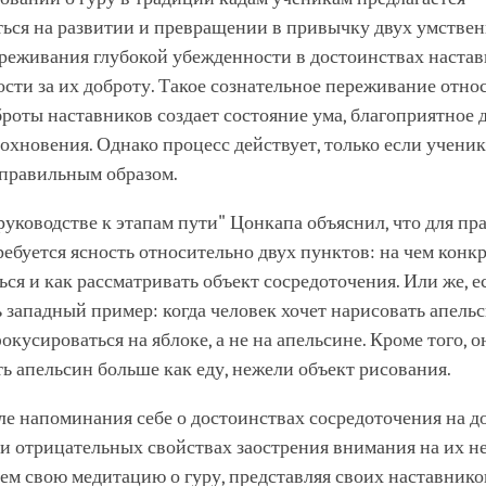
ться на развитии и превращении в привычку двух умстве
ереживания глубокой убежденности в достоинствах настав
сти за их доброту. Такое сознательное переживание отно
броты наставников создает состояние ума, благоприятное 
охновения. Однако процесс действует, только если учени
правильным образом.
уководстве к этапам пути" Цонкапа объяснил, что для пр
ебуется ясность относительно двух пунктов: на чем конк
ся и как рассматривать объект сосредоточения. Или же, е
 западный пример: когда человек хочет нарисовать апельс
кусироваться на яблоке, а не на апельсине. Кроме того, 
ь апельсин больше как еду, нежели объект рисования.
е напоминания себе о достоинствах сосредоточения на д
и отрицательных свойствах заострения внимания на их н
м свою медитацию о гуру, представляя своих наставнико