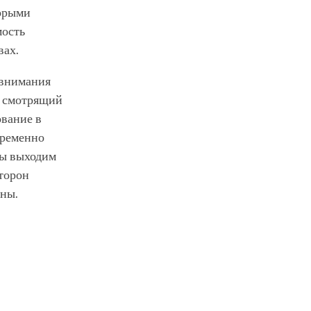
торыми
мость
вах.
з внимания
, смотрящий
ование в
временно
 мы выходим
сторон
оны.