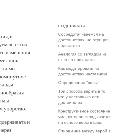
СОДЕРЖАНИЕ
Сосредотачиваемся на
ния, и
достоинствах, не отрицая
уемся в этих
недостатки
сс изменения
Аналогия со взглядом из
окна на прохожего
дят лишь
мени мы
Как медитировать на
достоинствах наставника
сиюминутное
Определение "веры"
ериоды
Три способа верить в то,
знообразия
что у наставника есть
и мы
достоинства
м упорство.
Конструктивное состояние
ума, которое складывается
ддерживать и
на основе веры в факт
через
Отношение между верой в