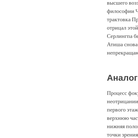
высшего воз
философии Чи
трактовка Пр
отрицал этой
Серлингпа бы
Атиша снова 
непрекращаю
Аналог
Процесс фок
неотрицании 
первого этаж
верхнюю част
нижняя полов
точки зрения