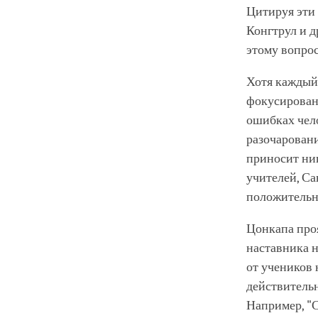
Цитируя эти
Конгтрул и д
этому вопрос
Хотя каждый
фокусировани
ошибках чело
разочаровани
приносит ник
учителей, Са
положительны
Цонкапа проя
наставника н
от учеников 
действительн
Например, "С