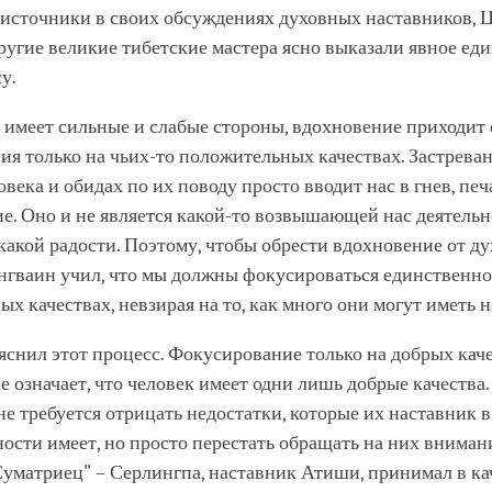
 источники в своих обсуждениях духовных наставников, Ц
ругие великие тибетские мастера ясно выказали явное ед
у.
 имеет сильные и слабые стороны, вдохновение приходит 
я только на чьих-то положительных качествах. Застреван
века и обидах по их поводу просто вводит нас в гнев, печ
е. Оно и не является какой-то возвышающей нас деятельн
акой радости. Поэтому, чтобы обрести вдохновение от д
нгваин учил, что мы должны фокусироваться единственно
х качествах, невзирая на то, как много они могут иметь н
снил этот процесс. Фокусирование только на добрых кач
е означает, что человек имеет одни лишь добрые качества
не требуется отрицать недостатки, которые их наставник в
ости имеет, но просто перестать обращать на них вниман
уматриец" – Серлингпа, наставник Атиши, принимал в ка