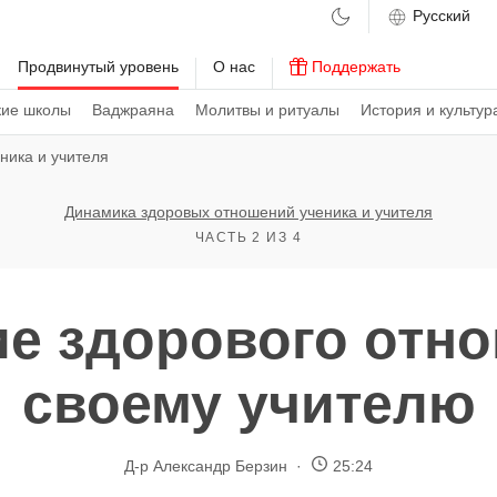
м
Продвинутый уровень
О нас
Поддержать
кие школы
Ваджраяна
Молитвы и ритуалы
История и культур
ника и учителя
Динамика здоровых отношений ученика и учителя
ЧАСТЬ 2 ИЗ 4
ие здорового отно
своему учителю
Д-р Александр Берзин
25:24