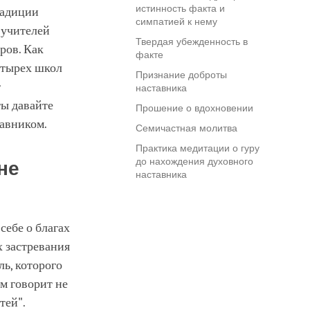
истинность факта и
радиции
симпатией к нему
 учителей
Твердая убежденность в
ров. Как
факте
етырех школ
Признание доброты
т
наставника
ы давайте
Прошение о вдохновении
авником.
Семичастная молитва
Практика медитации о гуру
до нахождения духовного
не
наставника
себе о благах
х застревания
ль, которого
м говорит не
тей".