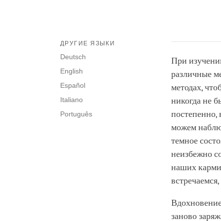
ДРУГИЕ ЯЗЫКИ
Deutsch
При изучении
English
различные м
Español
методах, чт
Italiano
никогда не 
постепенно, 
Português
можем наблю
темное состо
неизбежно со
наших карми
встречаемся,
Вдохновение
заново заряж