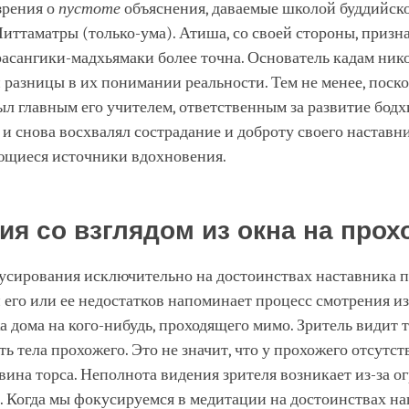
зрения о
пустоте
объяснения, даваемые школой буддийск
ттаматры (только-ума). Атиша, со своей стороны, призна
асангики-мадхьямаки более точна. Основатель кадам нико
 разницы в их понимании реальности. Тем не менее, поск
л главным его учителем, ответственным за развитие бодх
и снова восхвалял сострадание и доброту своего наставн
щиеся источники вдохновения.
ия со взглядом из окна на прох
усирования исключительно на достоинствах наставника 
его или ее недостатков напоминает процесс смотрения из
а дома на кого-нибудь, проходящего мимо. Зритель видит 
ь тела прохожего. Это не значит, что у прохожего отсутст
ина торса. Неполнота видения зрителя возникает из-за о
. Когда мы фокусируемся в медитации на достоинствах н