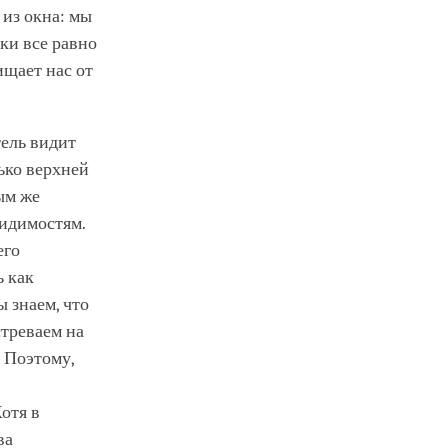
 из окна: мы
ки все равно
ищает нас от
тель видит
ько верхней
ным же
видимостям.
его
ь как
 знаем, что
стреваем на
. Поэтому,
отя в
ва