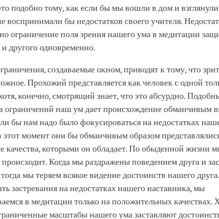
это подобно тому, как если бы мы вошли в дом и взглянули
е воспринимали бы недостатков своего учителя. Недостат
но ограничение поля зрения нашего ума в медитации защ
 и другого одновременно.
ограничения, создаваемые окном, приводят к тому, что зри
ожное. Прохожий представляется как человек с одной тол
 хотя, конечно, смотрящий знает, что это абсурдно. Подоб
-за ограничений наш ум дает происхождение обманчивым 
ли бы нам надо было фокусироваться на недостатках наш
в этот момент они бы обманчивым образом представлялис
 качества, которыми он обладает. По обыденной жизни мы
 происходит. Когда мы раздражены поведением друга и за
 тогда мы теряем всякое видение достоинств нашего друга
ть застревания на недостатках нашего наставника, мы
аемся в медитации только на положительных качествах. Х
граниченные масштабы нашего ума заставляют достоинст