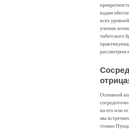
превратност
кадам обесп
всех уровней
учения лочж
тибетского б
практикующи
рассмотрим 
Сосред
отрица
Основной кор
сосредоточен
на его или е
мы встречаем
только Пунда