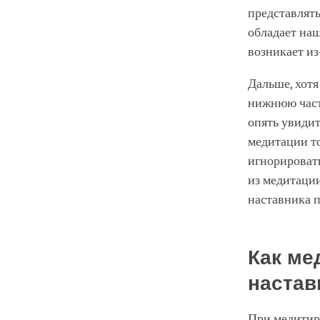
представлять
обладает наш
возникает из
Дальше, хотя
нижнюю часть
опять увидит
медитации то
игнорировать
из медитации
наставника п
Как ме
настав
При медитиро