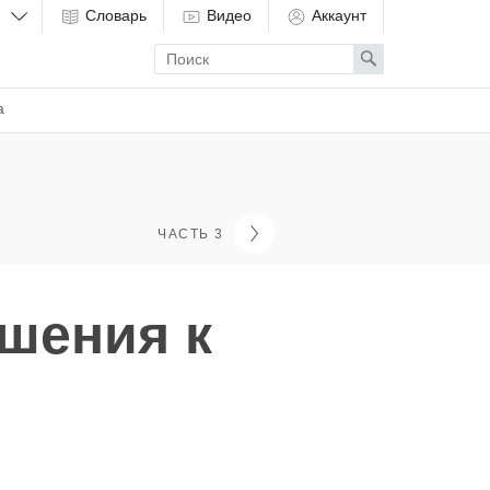
Словарь
Видео
Аккаунт
Enter
Search
search
term
а
ЧАСТЬ 3
шения к