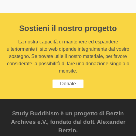
Sostieni il nostro progetto
La nostra capacità di mantenere ed espandere
ulteriormente il sito web dipende integralmente dal vostro
sostegno. Se trovate utile il nostro materiale, per favore
considerate la possibilità di fare una donazione singola o
mensile.
Donate
Study Buddhism è un progetto di Berzin
Archives e.V., fondato dal dott. Alexander
Berzin.