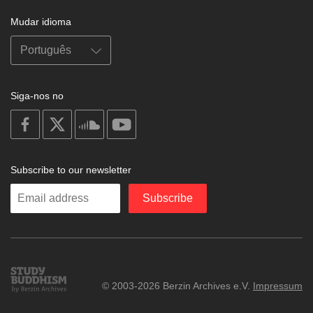
Mudar idioma
Siga-nos no
on
on
on
on
facebook
X
soundcloud
youtube
Subscribe to our newsletter
Enter
Subscribe
your
email
Study
© 2003-2026 Berzin Archives e.V.
Impressum
Buddhism
Home