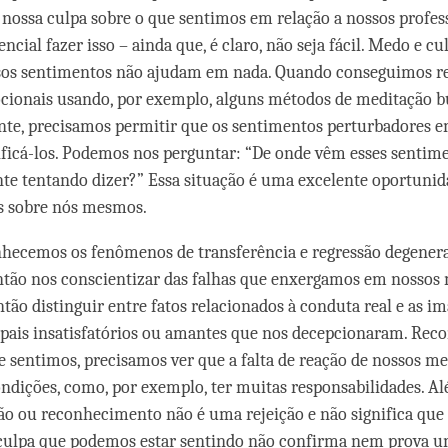
nossa culpa sobre o que sentimos em relação a nossos profes
cial fazer isso – ainda que, é claro, não seja fácil. Medo e c
ssos sentimentos não ajudam em nada. Quando conseguimos re
cionais usando, por exemplo, alguns métodos de meditação b
nte, precisamos permitir que os sentimentos perturbadores 
ificá-los. Podemos nos perguntar: “De onde vêm esses sentim
te tentando dizer?” Essa situação é uma excelente oportunid
s sobre nós mesmos.
ecemos os fenômenos de transferência e regressão degenera
tão nos conscientizar das falhas que enxergamos em nossos 
tão distinguir entre fatos relacionados à conduta real e as i
 pais insatisfatórios ou amantes que nos decepcionaram. Rec
e sentimos, precisamos ver que a falta de reação de nossos m
ondições, como, por exemplo, ter muitas responsabilidades. Al
ção ou reconhecimento não é uma rejeição e não significa qu
 culpa que podemos estar sentindo não confirma nem prova 