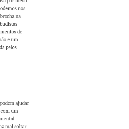
aiva por medo
 podemos nos
 brecha na
budistas
timentos de
 não é um
da pelos
a
u podem ajudar
va com um
 mental
az mal soltar