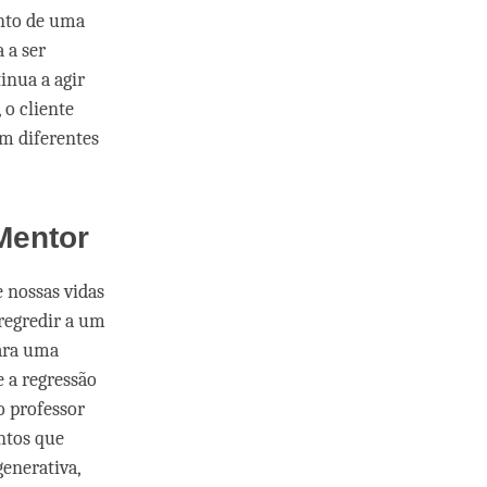
ento de uma
a a ser
inua a agir
 o cliente
êm diferentes
Mentor
 nossas vidas
regredir a um
ara uma
 a regressão
o professor
ntos que
generativa,