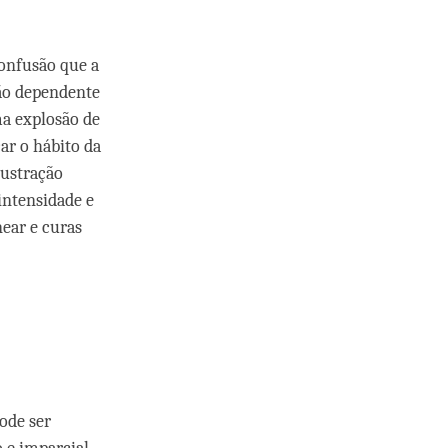
confusão que a
ção dependente
ma explosão de
ar o hábito da
rustração
intensidade e
ear e curas
ode ser