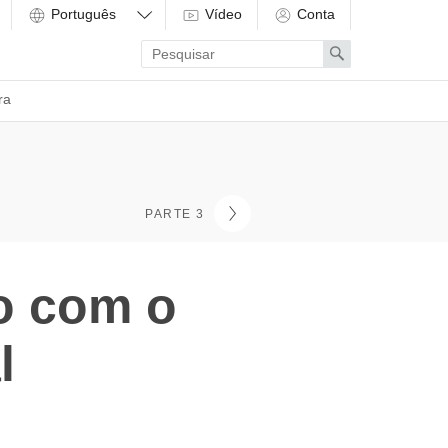
Vídeo
Conta
Enter
Search
search
term
ra
PARTE 3
o com o
l