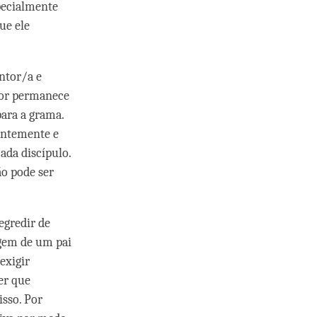
pecialmente
ue ele
ntor/a e
ntor permanece
ara a grama.
entemente e
ada discípulo.
o pode ser
gredir de
agem de um pai
exigir
er que
sso. Por