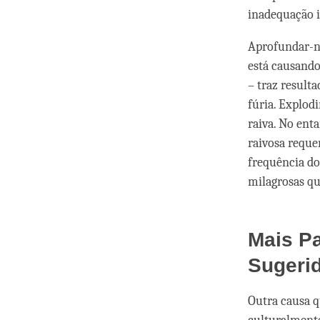
inadequação i
Aprofundar-no
está causando
– traz result
fúria. Explod
raiva. No ent
raivosa reque
frequência do
milagrosas q
Mais P
Sugerid
Outra causa q