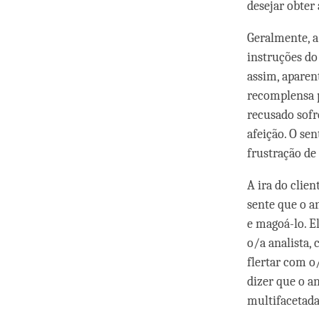
desejar obter 
Geralmente, a
instruções do
assim, aparen
recomplensa p
recusado sofr
afeição. O sen
frustração de
A ira do clien
sente que o an
e magoá-lo. E
o/a analista
flertar com o/
dizer que o a
multifacetad