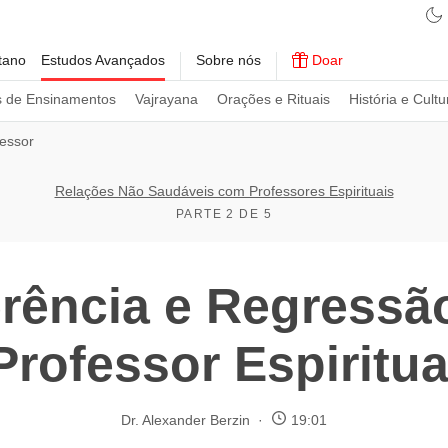
tano
Estudos Avançados
Sobre nós
Doar
s de Ensinamentos
Vajrayana
Orações e Rituais
História e Cultu
essor
Relações Não Saudáveis com Professores Espirituais
PARTE 2 DE 5
erência e Regressã
Professor Espiritua
Dr. Alexander Berzin
19:01