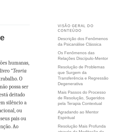
VISÃO GERAL DO
CONTEÚDO
se
Descrição dos Fenômenos
da Psicanálise Clássica
Os Fenômenos das
Relações Discípulo-Mentor
ções humanas,
Resolução de Problemas
livro “
Teoria
que Surgem da
trabalho. O
Transferência e Regressão
Degenerativa
 não possa ser
Mais Passos do Processo
stá deitado
de Resolução, Sugeridos
em silêncio a
pela Terapia Contextual
acional, ou
Agradando ao Mentor
Espiritual
seus pais ou
enção. Ao
Resolução Mais Profunda
através da Meditação da