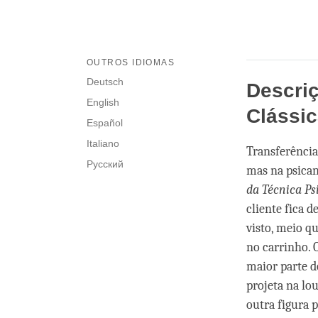
OUTROS IDIOMAS
Deutsch
Descri
English
Clássi
Español
Italiano
Transferência
Русский
mas na psican
da Técnica Ps
cliente fica 
visto, meio q
no carrinho. O
maior parte do
projeta na lo
outra figura 