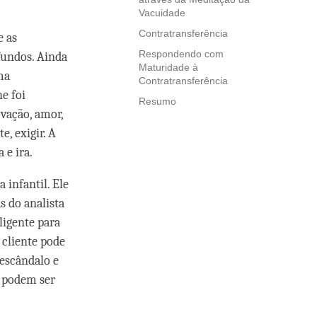
Vacuidade
Contratransferência
e as
Respondendo com
fundos. Ainda
Maturidade à
ma
Contratransferência
e foi
Resumo
vação, amor,
e, exigir. A
 e ira.
 infantil. Ele
s do analista
ligente para
cliente pode
 escândalo e
o podem ser