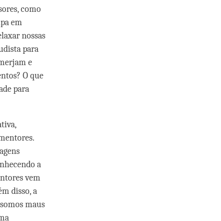
sores, como
ulpa em
laxar nossas
udista para
emerjam e
entos? O que
ade para
tiva,
mentores.
magens
onhecendo a
entores vem
ém disso, a
e somos maus
uma