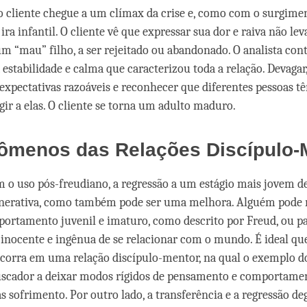
 o cliente chegue a um clímax da crise e, como com o surgim
a ira infantil. O cliente vê que expressar sua dor e raiva não lev
m “mau” filho, a ser rejeitado ou abandonado. O analista cont
stabilidade e calma que caracterizou toda a relação. Devagar,
 expectativas razoáveis e reconhecer que diferentes pessoas t
gir a elas. O cliente se torna um adulto maduro.
ômenos das Relações Discípulo-
 o uso pós-freudiano, a regressão a um estágio mais jovem de
enerativa, como também pode ser uma melhora. Alguém pode 
ortamento juvenil e imaturo, como descrito por Freud, ou p
 inocente e ingênua de se relacionar com o mundo. É ideal que
ocorra em uma relação discípulo-mentor, na qual o exemplo d
uscador a deixar modos rígidos de pensamento e comportame
 sofrimento. Por outro lado, a transferência e a regressão de