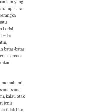
pan lain yang
h. Tapi cara
 kerangka
uatu
 berisi
-beda:
tin,
n batas-batas
enai sensasi
a akan
isa memahami
i sama-sama
mi, kalau otak
i jenis
ia tidak bisa