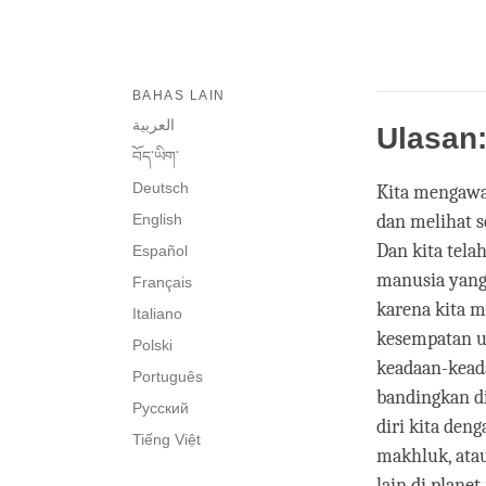
BAHAS LAIN
العربية
Ulasan
བོད་ཡིག་
Deutsch
Kita mengawal
English
dan melihat s
Dan kita tela
Español
manusia yang 
Français
karena kita m
Italiano
kesempatan un
Polski
keadaan-keada
Português
bandingkan di
Русский
diri kita den
Tiếng Việt
makhluk, atau
lain di plane