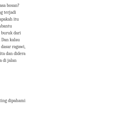
rasa bosan?
g terjadi
apakah itu
embantu
 buruk dari
. Dan kalau
 dasar ragawi,
ta dan didera
 di jalan
nting dipahami