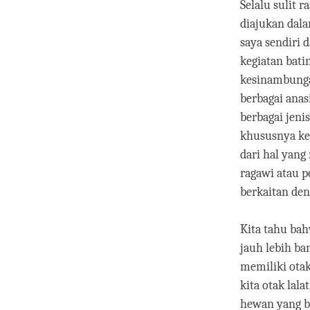
Selalu sulit 
diajukan dala
saya sendiri 
kegiatan bati
kesinambungan
berbagai anas
berbagai jenis
khususnya keb
dari hal yang
ragawi atau p
berkaitan den
Kita tahu bah
jauh lebih b
memiliki otak
kita otak lal
hewan yang be