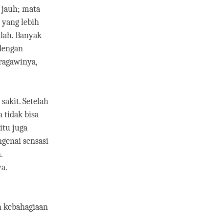
 jauh; mata
 yang lebih
lah. Banyak
 dengan
ragawinya,
sakit. Setelah
a tidak bisa
itu juga
ngenai sensasi
.
a.
n kebahagiaan