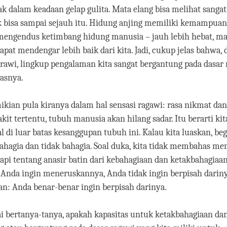
k dalam keadaan gelap gulita. Mata elang bisa melihat sangat
 bisa sampai sejauh itu. Hidung anjing memiliki kemampuan
mengendus ketimbang hidung manusia – jauh lebih hebat, ma
pat mendengar lebih baik dari kita. Jadi, cukup jelas bahwa,
rawi, lingkup pengalaman kita sangat bergantung pada dasar 
asnya.
ikian pula kiranya dalam hal sensasi ragawi: rasa nikmat dan 
akit tertentu, tubuh manusia akan hilang sadar. Itu berarti kit
 di luar batas kesanggupan tubuh ini. Kalau kita luaskan, beg
ahagia dan tidak bahagia. Soal duka, kita tidak membahas me
 tapi tentang anasir batin dari kebahagiaan dan ketakbahagiaan
Anda ingin meneruskannya, Anda tidak ingin berpisah dariny
n: Anda benar-benar ingin berpisah darinya.
ai bertanya-tanya, apakah kapasitas untuk ketakbahagiaan da