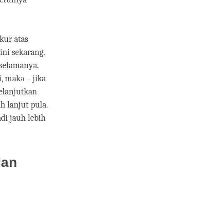
kur atas
ni sekarang.
 selamanya.
i, maka – jika
melanjutkan
 lanjut pula.
adi jauh lebih
dan