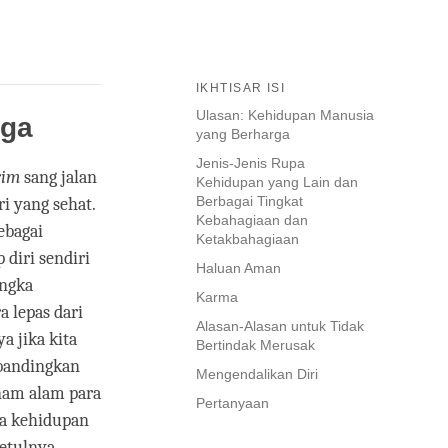
IKHTISAR ISI
Ulasan: Kehidupan Manusia
rga
yang Berharga
Jenis-Jenis Rupa
rim
sang jalan
Kehidupan yang Lain dan
Berbagai Tingkat
i yang sehat.
Kebahagiaan dan
ebagai
Ketakbahagiaan
diri sendiri
Haluan Aman
angka
Karma
 lepas dari
Alasan-Alasan untuk Tidak
a jika kita
Bertindak Merusak
 bandingkan
Mengendalikan Diri
enam alam para
Pertanyaan
pa kehidupan
betulnya