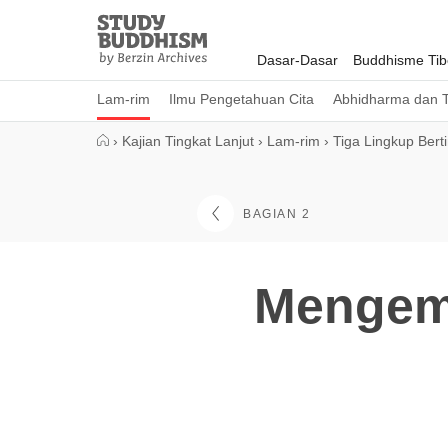
Close
Study
Buddhism
Dasar-Dasar
Buddhisme Tib
Home
Lam-rim
Ilmu Pengetahuan Cita
Abhidharma dan T
›
Kajian Tingkat Lanjut
›
Lam-rim
›
Tiga Lingkup Bert
BAGIAN 2
Mengemb