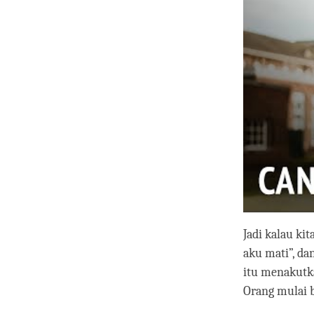
Jadi kalau kit
aku mati”, dan
itu menakutka
Orang mulai b