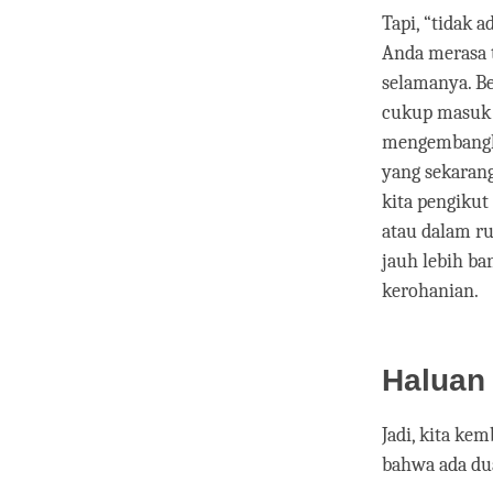
Tapi, “tidak a
Anda merasa t
selamanya. Be
cukup masuk a
mengembangkan
yang sekarang
kita pengikut
atau dalam ru
jauh lebih ba
kerohanian.
Haluan
Jadi, kita ke
bahwa ada dua