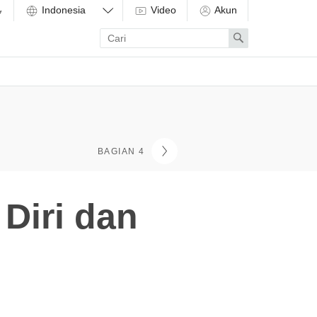
Video
Akun
Enter
Search
search
term
BAGIAN 4
Diri dan