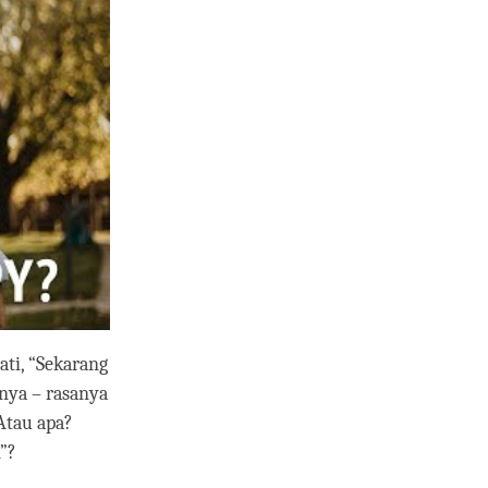
mati, “Sekarang
lnya – rasanya
Atau apa?
n”?