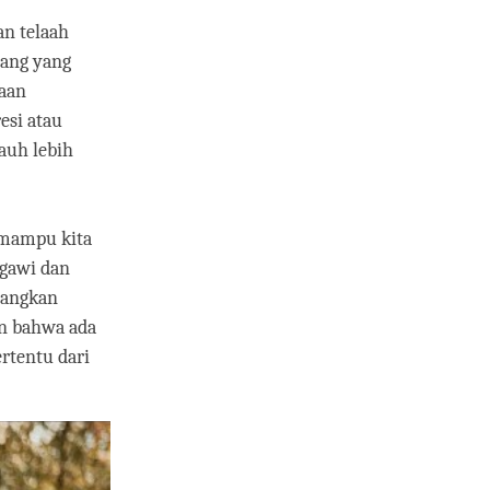
an telaah
rang yang
daan
esi atau
jauh lebih
 mampu kita
agawi dan
ayangkan
an bahwa ada
rtentu dari