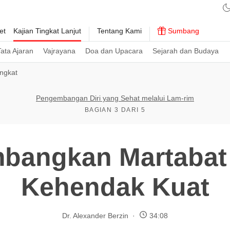
et
Kajian Tingkat Lanjut
Tentang Kami
Sumbang
ata Ajaran
Vajrayana
Doa dan Upacara
Sejarah dan Budaya
ingkat
Pengembangan Diri yang Sehat melalui Lam-rim
BAGIAN 3 DARI 5
angkan Martabat 
Kehendak Kuat
Dr. Alexander Berzin
34:08