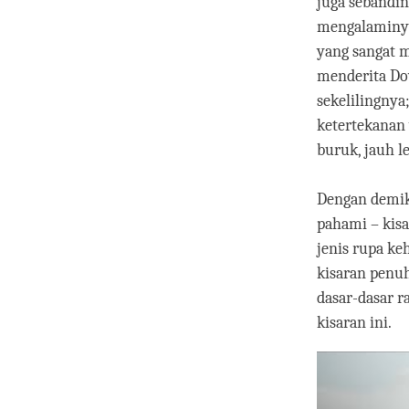
juga sebandin
mengalaminya,
yang sangat m
menderita Do
sekelilingnya
ketertekanan 
buruk, jauh l
Dengan demik
pahami – kisa
jenis rupa ke
kisaran penuh
dasar-dasar 
kisaran ini.