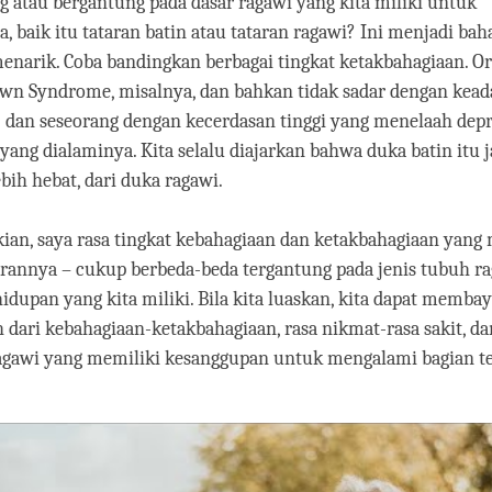
g atau bergantung pada dasar ragawi yang kita miliki untuk
 baik itu tataran batin atau tataran ragawi? Ini menjadi bah
enarik. Coba bandingkan berbagai tingkat ketakbahagiaan. O
wn Syndrome, misalnya, dan bahkan tidak sadar dengan kea
; dan seseorang dengan kecerdasan tinggi yang menelaah depr
yang dialaminya. Kita selalu diajarkan bahwa duka batin itu 
ebih hebat, dari duka ragawi.
ian, saya rasa tingkat kebahagiaan dan ketakbahagiaan yang
rannya – cukup berbeda-beda tergantung pada jenis tubuh r
hidupan yang kita miliki. Bila kita luaskan, kita dapat memb
 dari kebahagiaan-ketakbahagiaan, rasa nikmat-rasa sakit, d
ragawi yang memiliki kesanggupan untuk mengalami bagian te