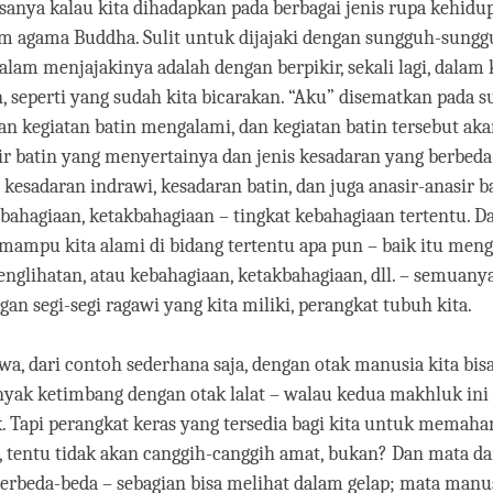
rasanya kalau kita dihadapkan pada berbagai jenis rupa kehidu
m agama Buddha. Sulit untuk dijajaki dengan sungguh-sunggu
dalam menjajakinya adalah dengan berpikir, sekali lagi, dalam
n, seperti yang sudah kita bicarakan. “Aku” disematkan pada s
 kegiatan batin mengalami, dan kegiatan batin tersebut akan
ir batin yang menyertainya dan jenis kesadaran yang berbeda
 kesadaran indrawi, kesadaran batin, dan juga anasir-anasir ba
ahagiaan, ketakbahagiaan – tingkat kebahagiaan tertentu. Da
 mampu kita alami di bidang tertentu apa pun – baik itu meng
englihatan, atau kebahagiaan, ketakbahagiaan, dll. – semuany
gan segi-segi ragawi yang kita miliki, perangkat tubuh kita.
wa, dari contoh sederhana saja, dengan otak manusia kita b
anyak ketimbang dengan otak lalat – walau kedua makhluk in
. Tapi perangkat keras yang tersedia bagi kita untuk memaha
at, tentu tidak akan canggih-canggih amat, bukan? Dan mata dar
rbeda-beda – sebagian bisa melihat dalam gelap; mata manus