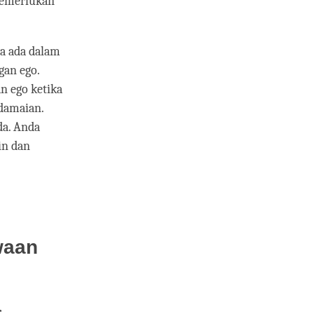
memerlukan
a ada dalam
gan ego.
n ego ketika
damaian.
da. Anda
in dan
waan
r