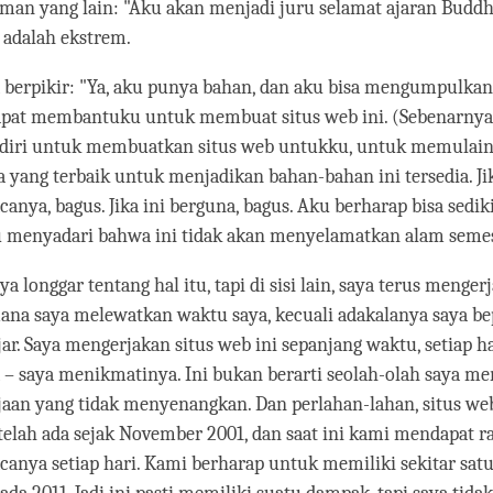
man yang lain: "Aku akan menjadi juru selamat ajaran Buddh
 adalah ekstrem.
a berpikir: "Ya, aku punya bahan, dan aku bisa mengumpulka
apat membantuku untuk membuat situs web ini. (Sebenarnya,
iri untuk membuatkan situs web untukku, untuk memulainy
 yang terbaik untuk menjadikan bahan-bahan ini tersedia. Ji
nya, bagus. Jika ini berguna, bagus. Aku berharap bisa sedi
ku menyadari bahwa ini tidak akan menyelamatkan alam semes
saya longgar tentang hal itu, tapi di sisi lain, saya terus menge
ana saya melewatkan waktu saya, kecuali adakalanya saya be
r. Saya mengerjakan situs web ini sepanjang waktu, setiap ha
– saya menikmatinya. Ini bukan berarti seolah-olah saya m
jaan yang tidak menyenangkan. Dan perlahan-lahan, situs we
 telah ada sejak November 2001, dan saat ini kami mendapat ra
nya setiap hari. Kami berharap untuk memiliki sekitar satu