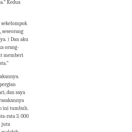
a." Kedua
n sekelompok
 seseorang
a. ) Dan aku
ka orang-
kit memberi
ta."
rjakannya.
pergian
ri, dan saya
erasakannya
b ini tumbuh.
ta-rata 3. 000
 juta