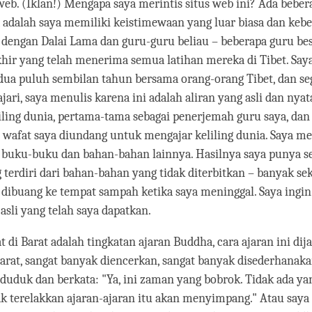
web. (Iklan!) Mengapa saya merintis situs web ini? Ada bebera
 adalah saya memiliki keistimewaan yang luar biasa dan ke
 dengan Dalai Lama dan guru-guru beliau – beberapa guru bes
khir yang telah menerima semua latihan mereka di Tibet. Saya
dua puluh sembilan tahun bersama orang-orang Tibet, dan se
jari, saya menulis karena ini adalah aliran yang asli dan nyat
iling dunia, pertama-tama sebagai penerjemah guru saya, da
u wafat saya diundang untuk mengajar keliling dunia. Saya 
 buku-buku dan bahan-bahan lainnya. Hasilnya saya punya se
terdiri dari bahan-bahan yang tidak diterbitkan – banyak sek
u dibuang ke tempat sampah ketika saya meninggal. Saya ing
 asli yang telah saya dapatkan.
at di Barat adalah tingkatan ajaran Buddha, cara ajaran ini di
Barat, sangat banyak diencerkan, sangat banyak disederhanaka
a duduk dan berkata: "Ya, ini zaman yang bobrok. Tidak ada ya
k terelakkan ajaran-ajaran itu akan menyimpang." Atau saya 