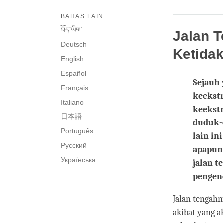
BAHAS LAIN
བོད་ཡིག་
Jalan 
Deutsch
Ketida
English
Español
Sejauh 
Français
keekstr
Italiano
keekstr
日本語
duduk-d
Português
lain in
Русский
apapun 
Українська
jalan t
pengend
Jalan tengahn
akibat yang 