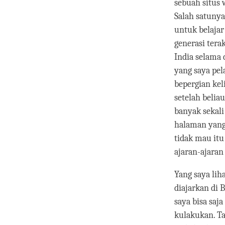
sebuah situs 
Salah satunya
untuk belajar
generasi tera
India selama 
yang saya pela
bepergian kel
setelah belia
banyak sekali
halaman yang 
tidak mau it
ajaran-ajaran
Yang saya lih
diajarkan di 
saya bisa saj
kulakukan. Ta