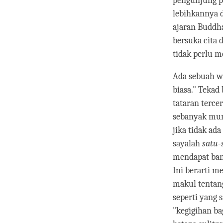
pengunjung pa
lebihkannya d
ajaran Buddha
bersuka cita 
tidak perlu m
Ada sebuah wa
biasa." Tekad
tataran terce
sebanyak mun
jika tidak ad
sayalah
satu-
mendapat ban
Ini berarti m
makul tentan
seperti yang 
"kegigihan ba