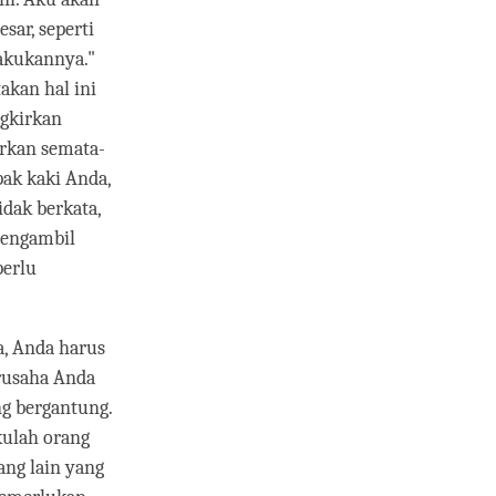
sar, seperti
akukannya."
akan hal ini
ngkirkan
irkan semata-
pak kaki Anda,
dak berkata,
 mengambil
perlu
a, Anda harus
erusaha Anda
ng bergantung.
akulah orang
ng lain yang