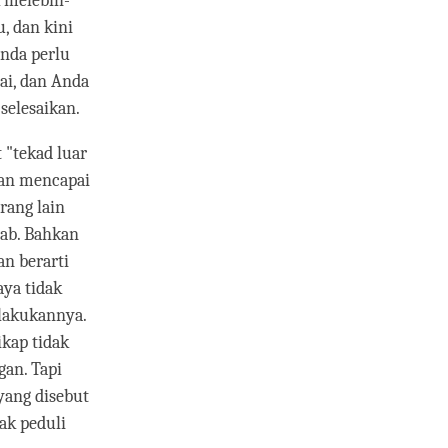
k melebih-
, dan kini
Anda perlu
ai, dan Anda
selesaikan.
 "tekad luar
an mencapai
rang lain
ab. Bahkan
an berarti
aya tidak
lakukannya.
ikap tidak
an. Tapi
yang disebut
ak peduli