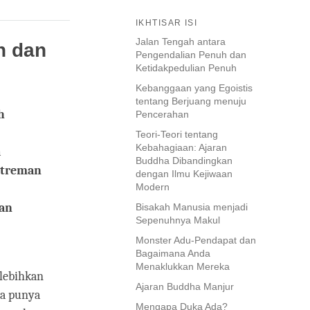
IKHTISAR ISI
Jalan Tengah antara
h dan
Pengendalian Penuh dan
Ketidakpedulian Penuh
Kebanggaan yang Egoistis
tentang Berjuang menuju
h
Pencerahan
Teori-Teori tentang
Kebahagiaan: Ajaran
a
Buddha Dibandingkan
kstreman
dengan Ilmu Kejiwaan
Modern
kan
Bisakah Manusia menjadi
Sepenuhnya Makul
Monster Adu-Pendapat dan
Bagaimana Anda
Menaklukkan Mereka
-lebihkan
Ajaran Buddha Manjur
ya punya
Mengapa Duka Ada?