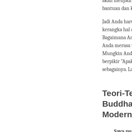
akan menjadi
bantuan dan k
Jadi Anda ha
kerangka hal
Bagaimana An
Anda merasa 
Mungkin Anda
berpikir "Ap
sebagainya. L
Teori-T
Buddha
Modern
Saya pu