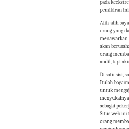
pada keekstre
pemikiran ini
Alih-alih say
orang yang d
menawarkan d
akan berusaha
orang membaca
andil, tapi a
Di satu sisi, 
Itulah bagaim
untuk mengaja
menyukainya 
sebagai peker
Situs web ini
orang membaca