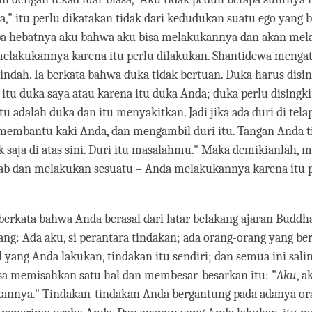
" itu perlu dikatakan tidak dari kedudukan suatu ego yang be
pa hebatnya aku bahwa aku bisa melakukannya dan akan mel
elakukannya karena itu perlu dilakukan. Shantidewa mengat
 indah. Ia berkata bahwa duka tidak bertuan. Duka harus disi
itu duka saya atau karena itu duka Anda; duka perlu disingk
tu adalah duka dan itu menyakitkan. Jadi jika ada duri di tela
membantu kaki Anda, dan mengambil duri itu. Tangan Anda ti
k saja di atas sini. Duri itu masalahmu." Maka demikianlah,
ab dan melakukan sesuatu – Anda melakukannya karena itu 
erkata bahwa Anda berasal dari latar belakang ajaran Buddh
g: Ada aku, si perantara tindakan; ada orang-orang yang b
l yang Anda lakukan, tindakan itu sendiri; dan semua ini sali
isa memisahkan satu hal dan membesar-besarkan itu: "
Aku
, 
annya." Tindakan-tindakan Anda bergantung pada adanya ora