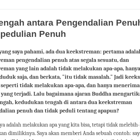
Share
Bookmark
on
facebook
Tengah antara Pengendalian Penu
kpedulian Penuh
yang saya pahami, ada dua keekstreman: pertama adala
eman pengendalian penuh atas segala sesuatu, dan
eman yang lain adalah tidak melakukan apa-apa, hany
uduk saja, dan berkata, "itu tidak masalah." Jadi kee
i seperti tidak melakukan apa-apa, dan hanya menerima
yang terjadi. Lalu bagaimana ajaran Buddha mengarti
engah, kedudukan tengah di antara dua keekstreman
alian penuh dan tidak peduli tentang apapun?
ya adalah melakukan apa yang kita bisa, tetapi tidak melebih
akan dimilikinya. Saya akan memberi Anda sebuah contoh: sa