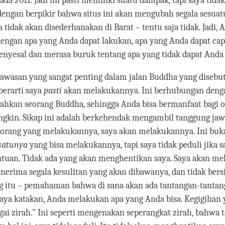
da 2011. Jadi ini pasti memiliki suatu dampak, tapi saya tida
engan berpikir bahwa situs ini akan mengubah segala sesuatu
 tidak akan disederhanakan di Barat – tentu saja tidak. Jadi, 
dengan apa yang Anda dapat lakukan, apa yang Anda dapat cap
enyesal dan merasa buruk tentang apa yang tidak dapat Anda 
wasan yang sangat penting dalam jalan Buddha yang disebut
 berarti saya
pasti
akan melakukannya. Ini berhubungan deng
rahkan seorang Buddha, sehingga Anda bisa bermanfaat bagi o
gkin. Sikap ini adalah berkehendak mengambil tanggung jaw
a orang yang melakukannya, saya akan melakukannya. Ini buk
satunya
yang bisa melakukannya, tapi saya tidak peduli jika s
tuan. Tidak ada yang akan menghentikan saya. Saya akan me
enerima segala kesulitan yang akan dibawanya, dan tidak bers
g itu – pemahaman bahwa di sana akan ada tantangan-tantang
saya katakan, Anda melakukan apa yang Anda bisa. Kegigihan 
gai zirah." Ini seperti mengenakan seperangkat zirah, bahwa t