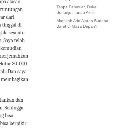
pa alasan.
Tanpa Penawar, Duka
beruntungan
Berlanjut Tanpa Akhir
ar dari
Akankah Ada Ajaran Buddha
 tinggal di
Barat di Masa Depan?
gala sesuatu
a. Saya telah
n kemudian
menerjemahkan
kitar 30. 000
ali. Dan saya
in membagikan
jalankan dan
n. Sehingga
ng bisa
bisa berpikir