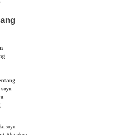
.
uang
an
ng
entang
 saya
ya
g
ika saya
ini. Aku akan