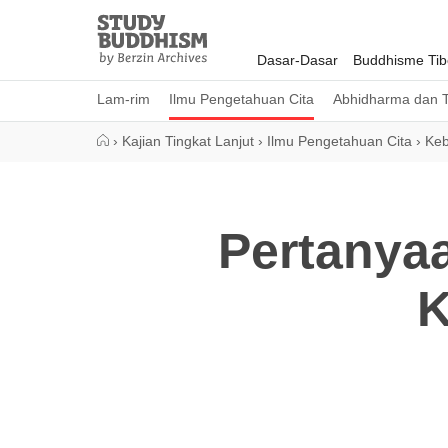
Close
Study
Buddhism
Dasar-Dasar
Buddhisme Tib
Home
Lam-rim
Ilmu Pengetahuan Cita
Abhidharma dan T
›
Kajian Tingkat Lanjut
›
Ilmu Pengetahuan Cita
›
Keb
Pertanya
K