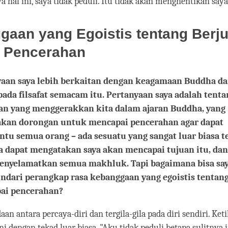
a hal ini, saya tidak peduli. Itu tidak akan menghentikan saya
gaan yang Egoistis tentang Berj
 Pencerahan
yaan saya lebih berkaitan dengan keagamaan Buddha d
ada filsafat semacam itu. Pertanyaan saya adalah tenta
an yang menggerakkan kita dalam ajaran Buddha, yang
kan dorongan untuk mencapai pencerahan agar dapat
u semua orang – ada sesuatu yang sangat luar biasa t
ya dapat mengatakan saya akan mencapai tujuan itu, dan
enyelamatkan semua makhluk. Tapi bagaimana bisa sa
dari perangkap rasa kebanggaan yang egoistis tentan
ai pencerahan?
aan antara percaya-diri dan tergila-gila pada diri sendiri. Ket
i dengan tekad luar biasa, "Aku tidak peduli betapa sulitnya 