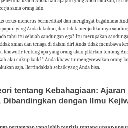
 penerima usaha Anda. Dan apapun yang Anda lakukan, itu 
erja sama orang lain.
rus terus-menerus bermeditasi dan mengingat bagaimana And
 apapun yang Anda lakukan, dan tidak menjadikannya sandun
da tahu itu sebuah sandungan ego? Itu merupakan sandunga
tidak aman dan tenaga di dalam diri Anda tidak membawa ke
 khawatir tentang apa yang orang akan pikirkan tentang An
akah aku cukup baik?" Anda khawatir mengecewakan orang la
akukan saja. Bertindaklah sebaik yang Anda bisa.
eori tentang Kebahagiaan: Ajaran
 Dibandingkan dengan Ilmu Keji
nya pertanyaan yang lebih teoritis tentang unsur-unsu