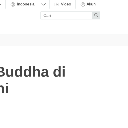
Video
Akun
Enter
Search
search
term
Buddha di
ni