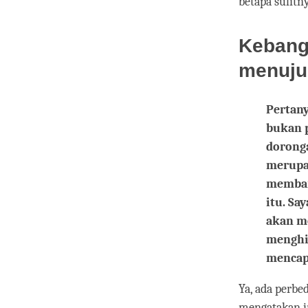
betapa sulitny
Kebang
menuju
Pertan
bukan p
dorong
merupa
membant
itu. Sa
akan m
menghin
mencap
Ya, ada perbed
mengatakan in