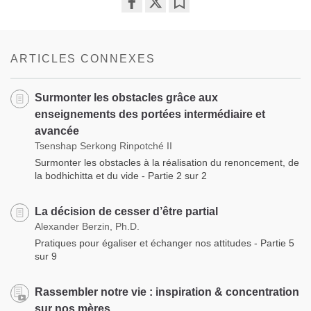
Share
Bookmark
on
facebook
ARTICLES CONNEXES
Surmonter les obstacles grâce aux
enseignements des portées intermédiaire et
avancée
Tsenshap Serkong Rinpotché II
Surmonter les obstacles à la réalisation du renoncement, de
la bodhichitta et du vide - Partie 2 sur 2
La décision de cesser d’être partial
Alexander Berzin, Ph.D.
Pratiques pour égaliser et échanger nos attitudes - Partie 5
sur 9
Rassembler notre vie : inspiration & concentration
sur nos mères