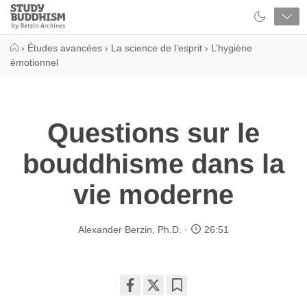
Close
Study
Buddhism
Home
›
Études avancées
›
La science de l’esprit
›
L’hygiène
émotionnel
Questions sur le
bouddhisme dans la
vie moderne
Alexander Berzin, Ph.D.
26:51
Share
Bookmark