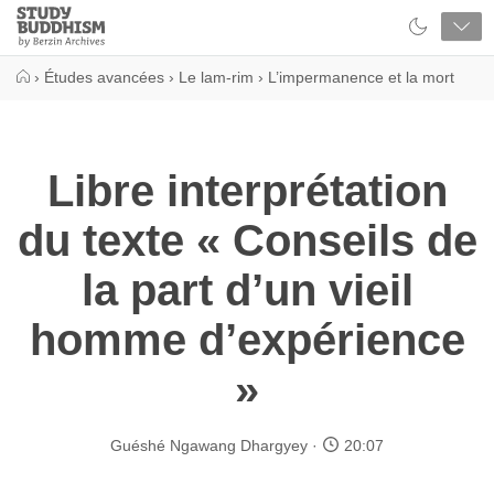
Close
Study
Buddhism
Home
›
Études avancées
›
Le lam-rim
›
L’impermanence et la mort
Libre interprétation
du texte « Conseils de
la part d’un vieil
homme d’expérience
»
Guéshé Ngawang Dhargyey
20:07