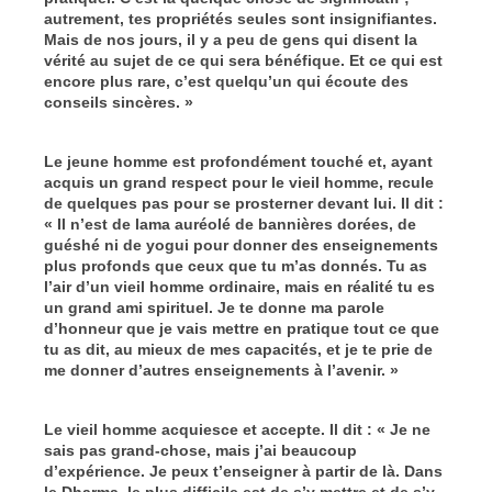
autrement, tes propriétés seules sont insignifiantes.
Mais de nos jours, il y a peu de gens qui disent la
vérité au sujet de ce qui sera bénéfique. Et ce qui est
encore plus rare, c’est quelqu’un qui écoute des
conseils sincères. »
Le jeune homme est profondément touché et, ayant
acquis un grand respect pour le vieil homme, recule
de quelques pas pour se prosterner devant lui. Il dit :
« Il n’est de lama auréolé de bannières dorées, de
guéshé ni de yogui pour donner des enseignements
plus profonds que ceux que tu m’as donnés. Tu as
l’air d’un vieil homme ordinaire, mais en réalité tu es
un grand ami spirituel. Je te donne ma parole
d’honneur que je vais mettre en pratique tout ce que
tu as dit, au mieux de mes capacités, et je te prie de
me donner d’autres enseignements à l’avenir. »
Le vieil homme acquiesce et accepte. Il dit : « Je ne
sais pas grand-chose, mais j’ai beaucoup
d’expérience. Je peux t’enseigner à partir de là. Dans
le Dharma, le plus difficile est de s’y mettre et de s’y