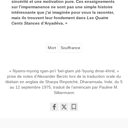
sincérité et une motivation pure. Ces enseignements
sur l’impermanence ne sont pas une simple histoire
intéressante que j’ai imaginée pour vous la raconter,
mais ils trouvent leur fondement dans
Les Quatre
Cents Stances
d’Aryadéva. »
Mort
Souffrance
« Nyams-myong rgan-po'i 'bel-gtam yid-'byung dmar-khrid, »
prise de notes d’Alexander Berzin lors de la traduction orale du
tibétain en anglais de Sharpa Rinpotché, Dharamsala, Inde, du 5
au 12 septembre 1975, traduit de l’américain par Pauline M.
Silbermann
Share
Bookmark
on
facebook