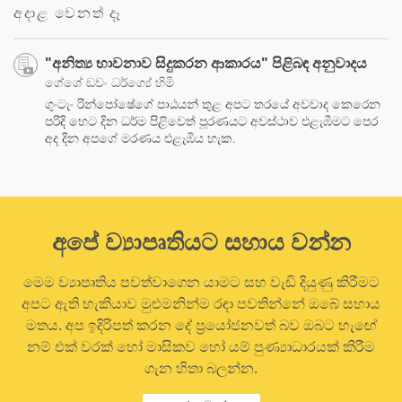
අදාළ වෙනත් දෑ
"අනිත්‍ය භාවනාව සිදුකරන ආකාරය" පිළිබඳ අනුවාදය
ගේශේ ඞවං ධර්ග්‍යේ හිමි
ගුංටැං රින්පෝෂේගේ පාඨයන් තුළ අපට තරයේ අවවාද කෙරෙන
පරිදි හෙට දින ධර්ම පිළිවෙත් පූරණයට අවස්ථාව එළැඹීමට පෙර
අද දින අපගේ මරණය එළැඹිය හැක.
අපේ ව්‍යාපෘතියට සහාය වන්න
මෙම ව්‍යාපෘතිය පවත්වාගෙන යාමට සහ වැඩි දියුණු කිරීමට
අපට ඇති හැකියාව මුළුමනින්ම රඳා පවතින්නේ ඔබේ සහාය
මතය. අප ඉදිරිපත් කරන දේ ප්‍රයෝජනවත් බව ඔබට හැඟේ
නම් එක් වරක් හෝ මාසිකව හෝ යම් පුණ්‍යාධාරයක් කිරීම
ගැන හිතා බලන්න.