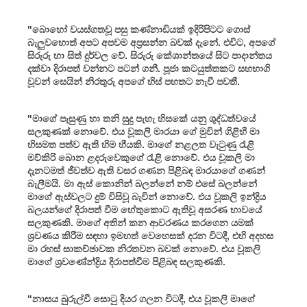
"බොහෝ වයස්ගතවූ පසු කණ්නාඩියක් ඉදිරිපිටට ගොස්
බැලුවහොත් අපට අපවම අප්‍රසන්න බවක් දැනේ. එවිට, අපගේ
සිරුරු හා සිත් දුර්වල වේ. සිරුරු කේශාන්තයේ සිට පාදාන්තය
දක්වා දිරාපත් වන්නට පටන් ගනී. පූජා කටයුත්තකට සහභාගි
වූවන් සෙයින් නිරතුරු අපගේ හිස් පහතට නැවී පවතී.
"මාගේ පැසුණු හා තනි සුදු පැහැ හිසකේ යනු ශුද්ධත්වයේ
සලකුණක් නොවේ. එය වූකලි මාරයා ගේ මුවින් ගිළිහී මා
හිසමත පත්ව ඇති හිම හීයකි. මාගේ නළලත වැටුණු රැළි
මව්කිරි බොන ළදරුවෙකුගේ රැළි නොවේ. එය වූකලි මා
දැනටමත් ජීවත්ව ඇති වසර ගණන පිළිබඳ මාරයාගේ ගණන්
බැලීමයි. මා ඇස් කොනින් බලන්නේ නම් එසේ බලන්නේ
මාගේ ඇස්වලට දුම් විසිවූ බැවින් නොවේ. එය වූකලි ඉන්ද්‍රිය
බලයන්ගේ දිරාපත් වීම හේතුකොට ඇතිවූ අසරණ භාවයේ
සලකුණකි. මාගේ අතින් කන ආවරණය කරගෙන යමක්
ශ්‍රවණය කිරීම සඳහා ඉමහත් වෙහෙසක් දරන විටදී, එහි අදහස
මා රහස් සාකච්ඡාවක නිරතවන බවක් නොවේ. එය වූකලි
මාගේ ශ්‍රවණේන්ද්‍රිය දිරාපත්වීම පිළිබඳ සලකුණකි.
"නාසය බුරුල්වී සොටු දියර ගලන විටදී, එය වූකලි මාගේ