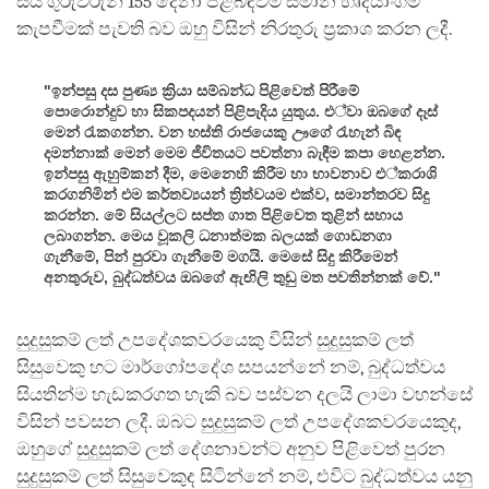
සිය ගුරුවරුන් 155 දෙනා පිළිබඳවම සමාන හෘදයාංගම
කැපවීමක් පැවති බව ඔහු විසින් නිරතුරු ප්‍රකාශ කරන ලදී.
"ඉන්පසු දස පුණ්‍ය ක්‍රියා සම්බන්ධ පිළිවෙත් පිරීමේ
පොරොන්දුව හා සිකපදයන් පිළිපැදිය යුතුය. එ්වා ඔබගේ දෑස්
මෙන් රැකගන්න. වන හස්ති රාජයෙකු ඌගේ රැහැන් බිඳ
දමන්නාක් මෙන් මෙම ජීවිතයට පවත්නා බැඳීම කපා හෙළන්න.
ඉන්පසු ඇහුම්කන් දීම, මෙනෙහි කිරීම හා භාවනාව එ්කරාශි
කරගනිමින් එම කර්තව්‍යයන් ත්‍රිත්වයම එක්ව, සමාන්තරව සිදු
කරන්න. මේ සියල්ලට සප්ත ගාත පිළිවෙත තුළින් සහාය
ලබාගන්න. මෙය වූකලි ධනාත්මක බලයක් ගොඩනගා
ගැනීමේ, පින් පුරවා ගැනීමේ මගයි. මෙසේ සිදු කිරීමෙන්
අනතුරුව, බුද්ධත්වය ඔබගේ ඇඟිලි තුඩු මත පවතින්නක් වේ."
සුදුසුකම් ලත් උපදේශකවරයෙකු විසින් සුදුසුකම් ලත්
සිසුවෙකු හට මාර්ගෝපදේශ සපයන්නේ නම්, බුද්ධත්වය
සියතින්ම හැඩකරගත හැකි බව පස්වන දලයි ලාමා වහන්සේ
විසින් පවසන ලදී. ඔබට සුදුසුකම් ලත් උපදේශකවරයෙකුද,
ඔහුගේ සුදුසුකම් ලත් දේශනාවන්ට අනුව පිළිවෙත් පුරන
සුදුසුකම් ලත් සිසුවෙකුද සිටින්නේ නම්, එවිට බුද්ධත්වය යනු