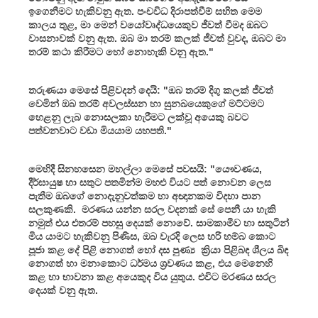
ඉගෙනීමට හැකිවනු ඇත. පංචවිධ දිරාපත්වීම් සහිත මෙම
කාලය තුළ, මා මෙන් වයෝවෘද්ධයෙකුව ජීවත් වීමද ඔබට
වාසනාවක් වනු ඇත. ඔබ මා තරම් කලක් ජීවත් වුවද, ඔබට මා
තරම් කථා කිරීමට හෝ නොහැකි වනු ඇත."
තරුණයා මෙසේ පිළිවදන් දෙයි: "ඔබ තරම් දිගු කලක් ජීවත්
වෙමින් ඔබ තරම් අවලස්සන හා සුනඛයෙකුගේ මට්ටමට
හෙළනු ලැබ නොසලකා හැරීමට ලක්වූ අයෙකු බවට
පත්වනවාට වඩා මියයාම යහපති."
මෙහිදී සිනහසෙන මහල්ලා මෙසේ පවසයි: "යෞවණය,
දීර්ඝායුෂ හා සතුට පතමින්ම මහළු වියට පත් නොවන ලෙස
පැතීම ඔබගේ නොදැනුවත්කම හා අඥානකම විදහා පාන
සලකුණකි. මරණය යන්න සරල වදනක් සේ පෙනී යා හැකි
නමුත් එය එතරම් පහසු දෙයක් නොවේ. සාමකාමීව හා සතුටින්
මිය යාමට හැකිවනු පිණිස, ඔබ වැරදි ලෙස හරි හම්බ කොට
පූජා කළ දේ පිළි නොගත් හෝ දස පුණ්‍ය ක්‍රියා පිළිබඳ ශීලය බිඳ
නොගත් හා මනාකොට ධර්මය ශ්‍රවණය කළ, එය මෙනෙහි
කළ හා භාවනා කළ අයෙකුද විය යුතුය. එවිට මරණය සරල
දෙයක් වනු ඇත.