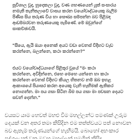
සුවිශාල වූද, හුදෙකලා වූද, වණ ගහණයෙන් යුත් සංසාරය
නමැති තැනිතලාවේ වාසය කරන වයෝවෘද්ධයෙකු බැලීම
පිණිස සිය තරුණ විය හා සෞඛ්‍ය සම්පන්න බව පිළිබඳ
ආඩම්බරවන තරුණයෙකු පැමිණේ. මේ ඔවුන්ගේ
සාකච්ඡාවයි.
"සීයෙ, ඇයි ඔයා අනෙක් අයට වඩා වෙනස් විදිහට වැඩ
කරන්නෙ, බලන්නෙ, කථා කරන්නෙ?"
එයට වයෝවෘද්ධයාගේ පිළිතුර වූයේ "මං කථා
කරන්නෙ, අවිදින්නෙ, එහෙ මෙහෙ යන්නෙ හා කථා
කරන්නෙ වෙනස් විදිහට කියල හිතනව නම් ඔබ ඉහළ
ආකාශයේ පියාසර කරන අයෙකු වැනි හැඟීමක් ඇතිකර
නොගන්න. මා පය ගසා සිටින බිම පය ගසා මා පවසන දෙයට
සවන් දෙන්න."
වයසට යාම හෙවත් මහළු වීම මහල්ලන්ට පමණක් උරුම
දෙයක් වන අතර තමා කිසිදින එම තත්ත්වයට පත් නොවන
බව ඇතැම් තරුණයන්ගේ හැඟීමයි. බොහෝ අහංකාර
පුද්ගලයන් වන ඔවුහූ මහල්ලන් සමගින් කිසිදු