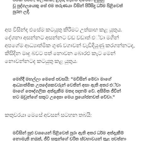
වූ පුද්ගලයෙකු සේ එම තරුණයා විසින් පිරිසිදු ධර්ම පිළිවෙත්
පුරන ලදී.
අප විසින්ද එසේම කටයුතු කිරීමට උත්සාහ කළ යුතුය.
දේශනා අසන්නට අසන්නට වඩ වඩාත් එ්වා මගින්
අපගේම ආධ්‍යාත්මික ගුණ වගාවන් වැඩිදියුණු කරගන්නටද,
කිසිදින මෘදු බවට පත් නොවන බොරළු කැට මෙන්
නොවන්නටද කටයුතු කළ යුතුය.
මෙහිදී මහල්ලා මෙසේ පවසයි: "මවිසින් මේවා මාගේ
ආධ්‍යාත්මික උපදේශකවරුන් වෙතින් අසා ඇති අතර එ්වා
මාගේ පෞද්ගලික අත්දැකීම මතද පදනම් වේ. අසීමිත ජීවීන්
හට ඔවුන්ගේ සතුට උදෙසා මෙය ප්‍රයෝජනවත් වේවා."
කතුවරයා මෙසේ අවසන් සටහන තබයි:
මවිසින් සුළු වශයෙන් පිළිවෙත් පුරා ඇති අතර ධර්ම අත්දැකීම්
නොමැති නමුත්, ජීවී සතුන්ගේ චරිත ස්වභාවයන් තුළ පවත්නා