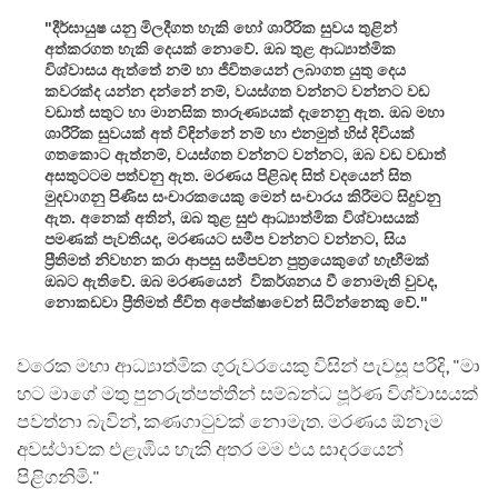
"දීර්ඝායුෂ යනු මිලදීගත හැකි හෝ ශාරීරික සුවය තුළින්
අත්කරගත හැකි දෙයක් නොවේ. ඔබ තුළ ආධ්‍යාත්මික
විශ්වාසය ඇත්තේ නම් හා ජීවිතයෙන් ලබාගත යුතු දෙය
කවරක්ද යන්න දන්නේ නම්, වයස්ගත වන්නට වන්නට වඩ
වඩාත් සතුට හා මානසික තාරුණ්‍යයක් දැනෙනු ඇත. ඔබ මහා
ශාරීරික සුවයක් අත් විඳින්නේ නම් හා එනමුත් හිස් දිවියක්
ගතකොට ඇත්නම්, වයස්ගත වන්නට වන්නට, ඔබ වඩ වඩාත්
අසතුටටම පත්වනු ඇත. මරණය පිළිබඳ සිත් වදයෙන් සිත
මුදවාගනු පිණිස සංචාරකයෙකු මෙන් සංචාරය කිරීමට සිදුවනු
ඇත. අනෙක් අතින්, ඔබ තුළ සුළු ආධ්‍යාත්මික විශ්වාසයක්
පමණක් පැවතියද, මරණයට සමීප වන්නට වන්නට, සිය
ප්‍රීතිමත් නිවහන කරා ආපසු සමීපවන පුත්‍රයෙකුගේ හැඟීමක්
ඔබට ඇතිවේ. ඔබ මරණයෙන් විකර්ශනය වී නොමැති වුවද,
නොකඩවා ප්‍රීතිමත් ජීවිත අපේක්ෂාවෙන් සිටින්නෙකු වේ."
වරෙක මහා ආධ්‍යාත්මික ගුරුවරයෙකු විසින් පැවසූ පරිදි, "මා
හට මාගේ මතු පුනරුත්පත්තීන් සම්බන්ධ පූර්ණ විශ්වාසයක්
පවත්නා බැවින්, කණගාටුවක් නොමැත. මරණය ඕනෑම
අවස්ථාවක එළැඹිය හැකි අතර මම එය සාදරයෙන්
පිළිගනිමි."