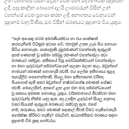
උන් වහන්සේ විසින් ඔවුන් වෙත මහා දේශනාවක් සිදුකරන
ලදී. පසු කාලීන බො‌හෝ දලයි ලාමාවරුන් විසින් උන්
වහන්සේ වෙත ප්‍රශංසා කරන ලදී. අනාගතය වෙනුවෙන්
සූදානම් වනු පිණිස, ඔබ විසින් මරණයට සූදානම් විය යුතුය.
"සෑම අයෙකු හටම අමරණීයත්වය හා එය සාක්ෂාත්
කරගැනීමේ විධික්‍රම අවශ්‍ය වේ. එනමුත් උපත ලැබ මිය නොයා
සිටිය නොහැක. ශාක්‍යමුණි බුදුරජාණන් වහන්සේද ඇතුළත්
දහස් ගණනක් වූ සම්මා සම්බුදු රජාණන් වහන්සේලා පවා
මරණයට පත්වූහ. අතීතයේ විසූ බෝධිසත්ත්වයන් වහන්සේලා
හා මහා ගුරුවරුන් සම්බන්ධයෙන් සලකා බලන කල, ඔවුන්ගේ
නාමයන් පමණක් නොනැසී පවතී. එය ලෝක ඉතිහාසය තුළද
පැහැදිලිව පෙනෙන්නකි. සියලු මහා ඉතිහාසගත චරිතද
මියගොස් ඇති අතර ඔවුන්ගේ නෂ්ඨාවශේෂ පමණක් ශේෂව
පවතී. මෙලෙසින්, අපගේ ළඟ ළඟ එන මරු සම්බන්ධයෙන්
වූ සත්‍යය අමතක නොකළ යුතුය. වර්තමානයේ ජීවත්වන මහා
ගුරුවරුන්ද නික්ම යනු ඇත. අද උපදින ළදරුවන් සියලු දෙනාද
වසර සියයක් ඇතුළත මරණයට පත්වනු ඇත. එසේ
නම්, තරුණය, ඔබට පමණක් සදාකල් ජීවත් වීමට හැකිවෙතැයි
අපේක්ෂා කිරීමට හැකිද? එබැවින්, ආධ්‍යාත්මිකව මරණය සඳහා
සූදානම් වීම ප්‍රඥා ගෝචරය.