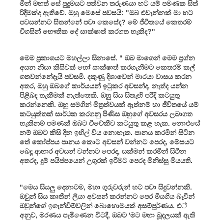
මින් මහත් සේ පුදුමයට පත්වන තරුණයා හට යම් පමණක සිත්
රිදීමක්ද ඇතිවේ. ඔහු මෙසේ පවසයි: "ඔබ එවැන්නක් මා හට
පවසන්නට සිතන්නේ පවා කෙසේද? මේ ජීවිතයේ කෙතරම්
විගසින් භෞතික දේ සාක්ෂාත් කරගත හැකිද?"
මෙම ප්‍රකාශයට මහල්ලා සිනාසේ. " ඔබ මාගෙන් මෙම ප්‍රශ්න
අසන නිසා කිසිවක් හෝ සාක්ෂාත් කරගැනීමට කෙතරම් කල්
ගතවන්නේදැයි පවසමි. දකුණු දිශාවෙන් මාරයා වාසය කරන
අතර, ඔහු ඔබගේ කාර්යයන් ඉටුකර අවසන්ද, නැත්ද යන්න
පිළිබඳ තැකීමක් නැත්තෙකි. ඔහු සිය සිතැඟි පරිදි කටයුතු
කරන්නෙකි. ඔහු සමගින් මිත්‍රත්වයක් ඇත්නම් හා ජීවිතයේ යම්
කටයුත්තක් සාර්ථක කරගනු පිණිස ඔහුගේ අවසරය ලබාගත
හැකිනම් පමණක් ඔබට විවේකීව කටයුතු කළ හැක. නොඑසේ
නම් ඔබට කිසි දින ඉහිල් විය නොහැක. පානය කරමින් සිටින
තේ කෝප්පය පානය කොට අවසන් වන්නට පෙරද, මේසයට
බෙදූ ආහාර අවසන් වන්නට පෙරද, සක්මන් කරමින් සිටින
අතරද, දුම් පයිප්පයෙන් උගුරක් ඉරීමට පෙරද මිනිස්සු මියයති.
"මෙය සියලු දෙනාටම, මහා ගුරුවරුන් හට පවා සිදුවන්නකි.
ඔවුන් සිය කෘතීන් ලියා අවසන් කරන්නට පෙර මියගිය බැවින්
ඔවුන්ගේ ඉගැන්වීම්වලින් බොහොමයක් අසම්පූර්ණය. එ්
අනුව, මරණය පැමිණෙන විටදී, ඔබට 'මට මහා බූදලයක් ඇති