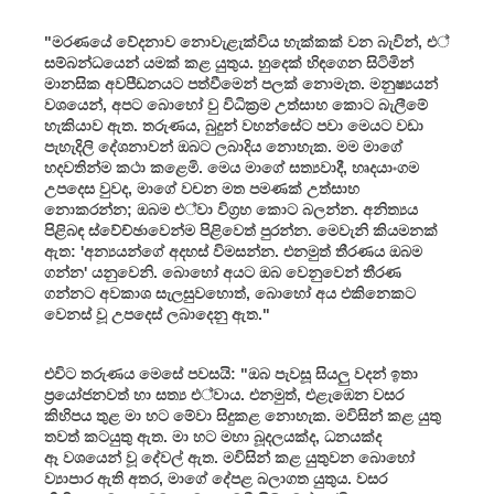
"මරණයේ වේදනාව නොවැළැක්විය හැක්කක් වන බැවින්, එ්
සම්බන්ධයෙන් යමක් කළ යුතුය. හුදෙක් හිඳගෙන සිටිමින්
මානසික අවපීඩනයට පත්වීමෙන් පලක් නොමැත. මනුෂ්‍යයන්
වශයෙන්, අපට බොහෝ වු විධික්‍රම උත්සාහ කොට බැලීමේ
හැකියාව ඇත. තරුණය, බුදුන් වහන්සේට පවා මෙයට වඩා
පැහැදිලි දේශනාවන් ඔබට ලබාදිය නොහැක. මම මාගේ
හදවතින්ම කථා කළෙමි. මෙය මාගේ සත්‍යවාදී, හෘදයාංගම
උපදෙස වුවද, මාගේ වචන මත පමණක් උත්සාහ
නොකරන්න; ඔබම එ්වා විග්‍රහ කොට බලන්න. අනිත්‍යය
පිළිබඳ ස්වේච්ඡාවෙන්ම පිළිවෙත් පුරන්න. මෙවැනි කියමනක්
ඇත: 'අන්‍යයන්ගේ අදහස් විමසන්න. එනමුත් තීරණය ඔබම
ගන්න' යනුවෙනි. බොහෝ අයට ඔබ වෙනුවෙන් තීරණ
ගන්නට අවකාශ සැලසුවහොත්, බොහෝ අය එකිනෙකට
වෙනස් වූ උපදෙස් ලබාදෙනු ඇත."
එවිට තරුණය මෙසේ පවසයි: "ඔබ පැවසූ සියලු වදන් ඉතා
ප්‍රයෝජනවත් හා සත්‍ය එ්වාය. එනමුත්, එළැඹෙන වසර
කිහිපය තුළ මා හට මේවා සිදුකළ නොහැක. මවිසින් කළ යුතු
තවත් කටයුතු ඇත. මා හට මහා බූදලයක්ද, ධනයක්ද
ඈ වශයෙන් වූ දේවල් ඇත. මවිසින් කළ යුතුවන බොහෝ
ව්‍යාපාර ඇති අතර, මාගේ දේපළ බලාගත යුතුය. වසර