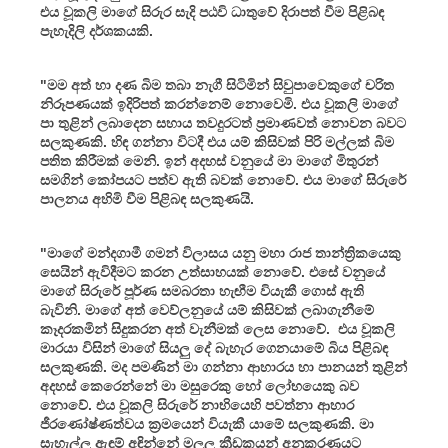
එය වූකලි මාගේ සිරුර සැදි පඨවි ධාතුවේ දිරාපත් වීම පිළිබඳ
පැහැදිලි දර්ශකයකි.
"මම අත් හා දණ බිම තබා නැගී සිටිමින් සිවුපාවෙකුගේ චරිත
නිරූපණයක් ඉදිරිපත් කරන්නෙම් නොවෙමි. එය වූකලි මාගේ
පා තුළින් ලබාදෙන සහාය තවදුරටත් ප්‍රමාණවත් නොවන බවට
සලකුණකි. හිඳ ගන්නා විටදී එය යම් කිසිවක් පිරි මල්ලක් බිම
පතිත කිරීමක් මෙනි. ඉන් අදහස් වනුයේ මා මාගේ මිතුරන්
සමගින් කෝපයට පත්ව ඇති බවක් නොවේ. එය මාගේ සිරුරේ
පාලනය අහිමි වීම පිළිබඳ සලකුණයි.
"මාගේ මන්දගාමී ගමන් විලාසය යනු මහා රාජ තාන්ත්‍රිකයෙකු
සෙයින් ඇවිදීමට කරන උත්සාහයක් නොවේ. එසේ වනුයේ
මාගේ සිරුරේ පූර්ණ සමබරතා හැඟීම වියැකී ගොස් ඇති
බැවිනි. මාගේ අත් වෙව්ලනුයේ යම් කිසිවක් ලබාගැනීමේ
කෑදරකමින් සිදුකරන අත් වැනීමක් ලෙස නොවේ. එය වූකලි
මාරයා විසින් මාගේ සියලු දේ බැහැර ගෙනයාමේ බිය පිළිබඳ
සලකුණකි. මද පමණින් මා ගන්නා ආහාරය හා පානයන් තුළින්
අදහස් කෙරෙන්නේ මා මසුරෙකු හෝ ලෝභයෙකු බව
නොවේ. එය වූකලි සිරුරේ නාභියෙහි පවත්නා ආහාර
ජීරණෝෂ්ණත්වය ක්‍රමයෙන් වියැකී යාමේ සලකුණකි. මා
සැහැල්ලු ඇඳුම් අඳින්නේ මලල ක්‍රීඩකයන් අනුකරණයට