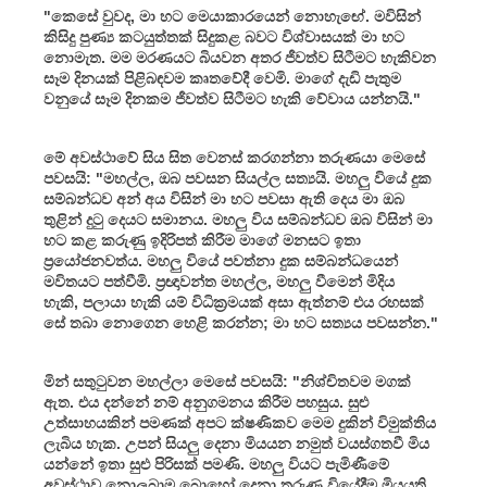
"කෙසේ වුවද, මා හට මෙයාකාරයෙන් නොහැඟේ. මවිසින්
කිසිදු පුණ්‍ය කටයුත්තක් සිදුකළ බවට විශ්වාසයක් මා හට
නොමැත. මම මරණයට බියවන අතර ජීවත්ව සිටීමට හැකිවන
සෑම දිනයක් පිළිබඳවම කෘතවේදී වෙමි. මාගේ දැඩි පැතුම
වනුයේ සෑම දිනකම ජීවත්ව සිටීමට හැකි වේවාය යන්නයි."
මේ අවස්ථාවේ සිය සිත වෙනස් කරගන්නා තරුණයා මෙසේ
පවසයි: "මහල්ල, ඔබ පවසන සියල්ල සත්‍යයි. මහලු වියේ දුක
සම්බන්ධව අන් අය විසින් මා හට පවසා ඇති දෙය මා ඔබ
තුළින් දුටු දෙයට සමානය. මහලු විය සම්බන්ධව ඔබ විසින් මා
හට කළ කරුණු ඉදිරිපත් කිරීම මාගේ මනසට ඉතා
ප්‍රයෝජනවත්ය. මහලු වියේ පවත්නා දුක සම්බන්ධයෙන්
මවිතයට පත්වීමි. ප්‍රඥාවන්ත මහල්ල, මහලු වීමෙන් මිදිය
හැකි, පලායා හැකි යම් විධික්‍රමයක් අසා ඇත්නම් එය රහසක්
සේ තබා නොගෙන හෙළි කරන්න; මා හට සත්‍යය පවසන්න."
මින් සතුටුවන මහල්ලා මෙසේ පවසයි: "නිශ්චිතවම මගක්
ඇත. එය දන්නේ නම් අනුගමනය කිරීම පහසුය. සුළු
උත්සාහයකින් පමණක් අපට ක්ෂණිකව මෙම දුකින් විමුක්තිය
ලැබිය හැක. උපන් සියලු දෙනා මියයන නමුත් වයස්ගතවී මිය
යන්නේ ඉතා සුළු පිරිසක් පමණි. මහලු වියට පැමිණීමේ
අවස්ථාව නොලබාම බොහෝ දෙනා තරුණ වියේදීම මියයති.