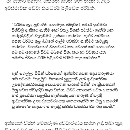
"මා ආහාර ගන්නා, සක්මන් කරන හෝ නිදන ඕනෑම
අවස්ථාවක් වේවා එය ධර්ම පිළිවෙත් පිරීමකි."
"ධර්මය තුළ දැඩි නීති නොමැත. එබැවින්, පමණ ඉක්මවා
සිතිවිලි ඇතිකර ගැනීම හෝ චපල සිතක් පවත්වා ගැනීම යන
කරුණුවලින් වැළකීමට උත්සාහ කරන්න. දැන්ම ආරම්භය
ගෙන ධර්මය තුළ ඔබගේ ඇල්ම පවත්වා ගැනීමට කටයුතු
කරන්න. විනාඩියෙන් විනාඩියට සිත වෙනස් කර නොගන්න.
මේ මොහොතේ සිටම ඔබගේ සිත, කය හා වචනය යන
සමස්ත ජීවිතය ධර්ම පිළිවෙත් පිරීමට කැප කරන්න."
දැන් මහල්ලා විසින් ධර්මයෙහි අන්තර්ගතවන දෙය තරුණයා
හට පවසයි: "පළමුව, මනාසේ සුදුසුකම් ලත් ආධ්‍යාත්මික
උපදේශකවරයෙකු සොයාගෙන ඔබගේ සිතින් හා ක්‍රියාවෙන්
ඔහු වෙත නිවැරදිව කැප වන්න. ඔබට අන්‍යයන් වෙත කෙතරම්
නම් ප්‍රයෝජන සැලසිය හැක්කේද යන කරුණ නිවැරදි
ආධ්‍යාත්මික උපදේශකවරයෙකු සොයාගැනීම හා ඔහු කෙරෙහි
වූ ඔබගේම හෘදයාංගම කැපවූ සම්බන්ධතාවය මත රඳා පවතී."
අතීෂයන් විසින් මෙකරුණ අවධාරණය කරන ලදී. තමා තුළ