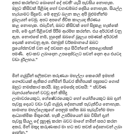
අතර කරන්නට බොහෝ දේ පවතී' යැයි පැවසිය නොහැක.
ඔහුට කිසිවක් පිළිබඳ හෝ වගාඩම්බර දෙසිය නොහැක. සියල්ල
හැරයාමට සිදුවේ. මේ අනුව බලන කල අපි මුළුමනින්ම
දුබලයන් වෙමු. අපට අපගේ ජීවිත කාලයද තීරණය
කළ නොහැක. එබැවින්, ඔබට කිසිවක් හෝ සිදුකළ හැක්කේ
නම්, මේ දැන් පිළිවෙත් පිරීම ආරම්භ කරන්න. එය අර්ථවත් වනු
ඇත. නොඑසේ නම්, හුදෙක් ඔබගේ බූදලය පමණක් අර්ථවත්
දෙයක් නොවනු ඇත. එනමුත් වර්තමානයේ ඔබට
ප්‍රයෝජනවත් වන දේ පවසන අය සිටින්නේ අතළොස්සක්
පමණි. අවංකව ලබාදෙන උපදෙස්වලට සවන් දෙන අය එයටද
වඩා දුර්ලභය."
මින් ගැඹුරින් සලිතවන තරුණයා මහල්ලා කෙරෙහි ඉමහත්
ගෞරවයක් ඇතිකර ගනිමින් පියවර කිහිපයක් පසුපසට ගොස්
ඔහුට නමස්කාර කරයි. ඔහු මෙසේද පවසයි: " ස්වර්ණ
බැනරයන්ගෙන් වටවූ අන් කිසිදු
ලාමාවරයෙකුට, ගේෂේවරයෙකුට හෝ යෝගියෙකුට ඔබ දැන්
පැවසූ දෙයට වඩා වැඩි ගැඹුරු දේශනයක් පැවැත්විය නොහැක.
සාමාන්‍ය මහල්ලෙකුගේ පෙනුම සහිත ඔබ සැබැවින්ම මහා
ආධ්‍යාත්මික මිතුරෙක්. හැකි උපරිමයෙන් ඔබ විසින් දැන්
පැවසූ සියලු දේ පුහුණු කරන බවට මාගේ නමින් සපථ කරන
අතර, මින් මතුද කරුණාකර මා හට තව තවත් දේශනාවන් ලබා
දෙන්න."