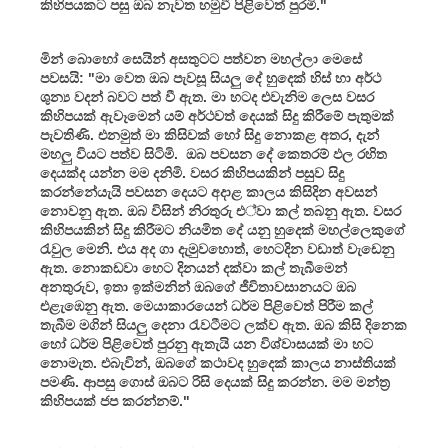
කිහිපයකට පසු ඔබ නැවත හමුවී පිළිවෙත් පුරමි."
මින් බොහෝ සෙයින් අසතුටට පත්වන මහල්ලා මෙසේ
පවසයි: "මා වෙත ඔබ පැවසූ සියලු දේ හුදෙක් හිස් හා අර්ථ
ශුන්‍ය වදන් බවට පත් වී ඇත. මා හටද එවැනිම ලෙස වසර
කිහිපයක් ඇවෑමෙන් යම් අර්ථවත් දෙයක් සිදු කිරීමේ පැතුමක්
පැවතිණි. එනමුත් මා කිසිවක් හෝ සිදු නොකළ අතර, දැන්
මහලු වියට පත්ව සිටිමි. ඔබ පවසන දේ කෙතරම් ඵල රහිත
දෙයක්ද යන්න මම දනිමි. වසර කිහිපයකින් පසුව සිදු
කරන්නේයැයි පවසන දෙයට අදාළ කාලය කිසිදින අවසන්
නොවනු ඇත. ඔබ විසින් නිරතුරු එ්වා කල් තබනු ඇත. වසර
කිහිපයකින් සිදු කිරීමට නියමිත දේ යනු හුදෙක් මහල්ලෙකුගේ
රැවුල මෙනි. එය අද ගා දැමුවහොත්, හෙටදින වඩාත් වැඩෙනු
ඇත. නොකඩවා හෙට දිනයන් දක්වා කල් තැබීමෙන්
අනතුරුව, ඉතා ඉක්මනින් ඔබගේ ජීවිතාවසානයට ඔබ
එළැඹෙනු ඇත. මෙයාකාරයෙන් ධර්ම පිළිවෙත් පිරීම කල්
තැබීම මගින් සියලු දෙනා රැවටීමට ලක්ව ඇත. ඔබ කිසි දිනෙක
හෝ ධර්ම පිළිවෙත් පුරනු ඇතැයි යන විශ්වාසයක් මා හට
නොමැත. එබැවින්, ඔබගේ කථාවද හුදෙක් කාලය නාස්තියක්
පමණි. ආපසු ගොස් ඔබට රිසි දෙයක් සිදු කරන්න. මම මන්ත්‍ර
කිහිපයක් ජප කරන්නම්."