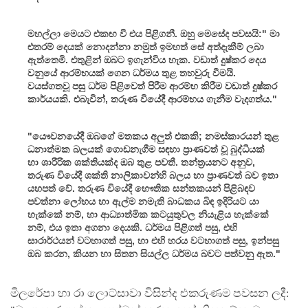
මහල්ලා මෙයට එකඟ වී එය පිළිගනී. ඔහු මෙසේද පවසයි:" මා
එතරම් දෙයක් නොදන්නා නමුත් ඉමහත් සේ අත්දැකීම් ලබා
ඇත්තෙමි. එතුළින් ඔබට ඉගැන්විය හැක. වඩාත් දුෂ්කර දෙය
වනුයේ ආරම්භයක් ගෙන ධර්මය තුළ තහවුරු වීමයි.
වයස්ගතවූ පසු ධර්ම පිළිවෙත් පිරීම ආරම්භ කිරීම වඩාත් දුෂ්කර
කාර්යයකි. එබැවින්, තරුණ වියේදී ආරම්භය ගැනීම වැදගත්ය."
"යෞවනයේදී ඔබගේ මතකය අලුත් එකකි; නමස්කාරයන් තුළ
ධනාත්මක බලයක් ගොඩනැගීම සඳහා ප්‍රාණවත් වූ බුද්ධියක්
හා ශාරීරික ශක්තියක්ද ඔබ තුළ පවතී. තන්ත්‍රයනට අනුව,
තරුණ වියේදී ශක්ති නාලිකාවන්හි බලය හා ප්‍රාණවත් බව ඉතා
යහපත් වේ. තරුණ වියේදී භෞතික සන්තකයන් පිළිබඳව
පවත්නා ලෝභය හා ඇල්ම නමැති බාධකය බිඳ ඉදිරියට යා
හැක්කේ නම්, හා ආධ්‍යාත්මික කටයුතුවල නියැළිය හැක්කේ
නම්, එය ඉතා අගනා දෙයකි. ධර්මය පිළිගත් පසු, එහි
සාරාර්ථයන් වටහාගත් පසු, හා එහි හරය වටහාගත් පසු, ඉන්පසු
ඔබ කරන, කියන හා සිතන සියල්ල ධර්මය බවට පත්වනු ඇත."
මිලරේපා හා රා ලොට්සාවා විසින්ද එකරුණම පවසන ලදී: