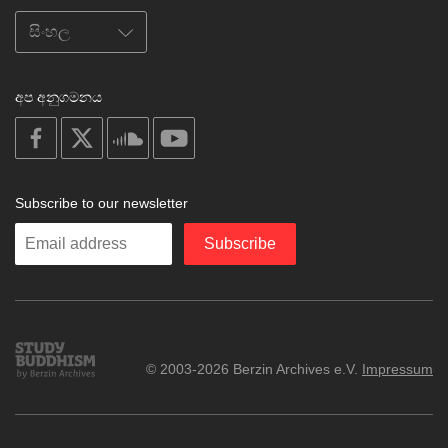
අප අනුගමනය
on
on
on
on
facebook
X
soundcloud
youtube
Subscribe to our newsletter
Enter
Subscribe
your
email
Study
© 2003-2026 Berzin Archives e.V.
Impressum
Buddhism
Home