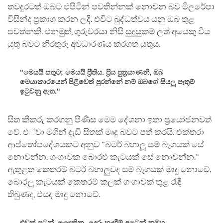
තවදුරටත් ඔබට එපිටින් පවතින්නක් නොවන බව මිලරේපා
විසින්ද ප්‍රකාශ කරන ලදී. එවිට බුද්ධත්වය යනු ඔබ තුළ
පවත්නකි. එනමුත්, ගුරුවරයා නිසි සුදුසුකම් ලත් අයෙකු විය
යුතු බවට නිරතුරු අවධාරණය කරගත යුතුය.
"මෙයයි සතුට; මෙයයි ප්‍රීතිය. ප්‍රිය පුත්‍රයාණනි, ඔබ
මෙයාකාරයෙන් පිළිවෙත් පුරන්නේ නම් ඔබගේ සියලු පැතුම්
ඉටුවනු ඇත."
සිත කීකරු කරගනු පිණිස මෙම දේශනා ඉතා ප්‍රයෝජනවත්
වේ. එ්වා මගින් දැඩි සිතක් මෘදු බවට පත් කරයි. එක්තරා
ආප්තෝපදේශයකට අනුව "බටර් බහාලූ සම් බෑගයක් සේ
නොවන්න. ගංගාවක බොරළු කැටයක් සේ නොවන්න."
ඇතුළත කෙතරම් බටර් බහාලුවද සම් බෑගයක් මෘදු නොවේ.
බොරලු කැටයක් කෙතරම් කලක් ගංගාවක් තුළ රැඳී
තිබුණද, එයද මෘදු නොවේ.
එවක් පටන්, ලෞකික, ළදරු හැඟීම් අටෙන් නුමුහු