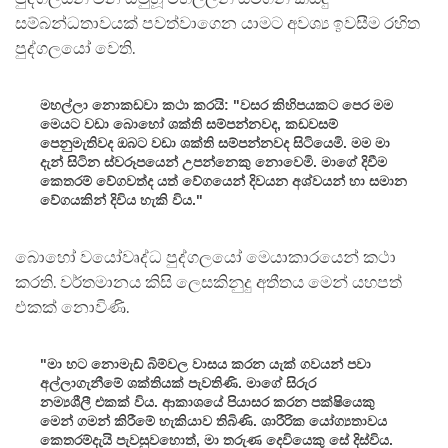
සම්බන්ධතාවයක් පවත්වාගෙන යාමට අවශ්‍ය ඉවසීම රහිත
පුද්ගලයෝ වෙති.
මහල්ලා නොකඩවා කථා කරයි: "වසර කිහිපයකට පෙර මම
මෙයට වඩා බොහෝ ශක්ති සම්පන්නවද, කඩවසම්
පෙනුමැතිවද ඔබට වඩා ශක්ති සම්පන්නවද සිටියෙමි. මම මා
දැන් සිටින ස්වරූපයෙන් උපන්නෙකු නොවෙමි. මාගේ දිවීම
කෙතරම් වේගවත්ද යත් වේගයෙන් දිවයන අශ්වයන් හා සමාන
වේගයකින් දිවිය හැකි විය."
බොහෝ වයෝවෘද්ධ පුද්ගලයෝ මෙයාකාරයෙන් කථා
කරති. වර්තමානය කිසි ලෙසකිනුදු අතීතය මෙන් යහපත්
එකක් නොවිණි.
"මා හට නොමැඩ් බිම්වල වාසය කරන යැක් ගවයන් පවා
අල්ලාගැනීමේ ශක්තියක් පැවතිණි. මාගේ සිරුර
නම්‍යශීලී එකක් විය. ආකාශයේ පියාසර කරන පක්ෂියෙකු
මෙන් ගමන් කිරීමේ හැකියාව තිබිණි. ශාරීරික යෝග්‍යතාවය
කෙතරම්දැයි පැවසුවහොත්, මා තරුණ දෙවියෙකු සේ දිස්විය.