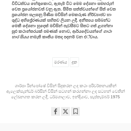
විවිධත්වය හේතුකොට, ඇතැම් විට මෙම දේශනා සමහරුන්
වෙත ප්‍රයෝජනවත් වනු ඇත. සීමිත සත්ත්වයන්ගේ සිත් වෙත
ප්‍රයෝජන සලසනු පිණිස මවිසින් මෙකරුණ නිර්ව්‍යාජව හා
ශුද්ධ අභිප්‍රේරණයක් සහිතව ලියන ලදී. අනිත්‍යය සම්බන්ධ
මෙකී දේශනා හුදෙක් මවිසින් පැවසීමට සිතට ගත් ළගන්නා
සුළු කථාන්තරයක් පමණක් නොව, ආර්යදේවයන්ගේ
ගාථා
හාර සියය
නමැති කෘතිය මතද පදනම් වන එ්වාය.
මරණය
දුක
ශාර්පා රින්පෝෂේ විසින් සිදුකරන ලද කථා පරිවර්තනයකින්
ඇලෙක්සැන්ඩර් බර්සින් විසින් සටහන් කරගන්නා ලද සටහන් වෙතින්
ලේඛනගත කරන ලදී, ධර්මශාලාව, ඉන්දියාව, සැප්තැම්බර් 1975
Share
Bookmark
on
facebook