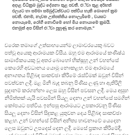
අදාළ විධික්‍රම බුද්ධ දේශනා තුළ පවතී. එ්වා තුළ අර්හත්
ඵලයට හා සම්මා සම්බුද්ධත්වයට පත්විය හැකි බොහෝ ක්‍රම
පවතී. එනම්, නැවත උත්පත්තිය නොලැබීමේ , වයසට
නොයැමේ, රෝගී නොවීමේ හෝ මිය නොයාමේ ක්‍රමයි.
එනමුත් අප විසින් එ්වා පුහුණු කර නොමැත."
වරෙක තමාගේ උත්සාහයෙන්ම ලාමාවරයෙකු බවට
පත්වූ අයෙකු ආරාමයක විසීය. ඔහු එම ආරාමයේ කණිෂ්ඨ
සාමාජිකයෙකු වූ අතර බොහෝ භික්ෂූහූ උන් වහන්සේ
කෙරෙහි අවධානය යොමු නොකළහ. එම ආරාමයේ
අනාගතය පිළිබඳ සාකච්ඡා කිරීමේ රැස්වීමක් ඔවුන් විසින්
පවත්වන ලදී. මළ මිනී බැඳ තබනු පිණිස ලණු හා ඇතිරිලි
සූදානම් කරගන්නා ලෙස ඔහු විසින් පවසන ලදී. මෙය අසුභ
නිමිත්තක් යැයි පවසමින් සියලු දෙනා උන් වහන්සේ සමගින්
කෝපයට පත්විය. ඉන්පසු ආරාමයට උපකාරවනු පිණිස
සියලු දෙනා විසින් සිදුකළ යුතුවන දෙය පිළිබඳ සාකච්ඡා
කළහ. උන් වහන්සේ විසින් අනිත්‍ය භාවනාවේ යෙදෙන
ලෙස ඔවුනට උපදෙස් දෙන ලදී. මෙසේ ප්‍රකාශ කිරීමේදී,