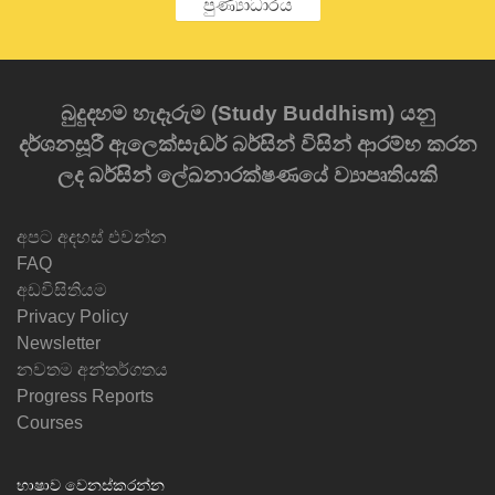
පුණ්‍යාධාරය
බුදුදහම හැදෑරුම (Study Buddhism) යනු
දර්ශනසූරී ඇලෙක්සැඩර් බර්සින් විසින් ආරම්භ කරන
ලද බර්සින් ලේඛනාරක්ෂණයේ ව්‍යාපෘතියකි
අපට අදහස් එවන්න
FAQ
අඩවිසිතියම
Privacy Policy
Newsletter
නවතම අන්තර්ගතය
Progress Reports
Courses
භාෂාව වෙනස්කරන්න