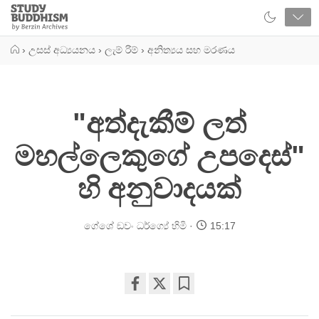
Close
Study
Buddhism
Home
›
උසස් අධ්‍යයනය
›
ලැම් රිම්
›
අනිත්‍යය සහ මරණය
"අත්දැකීම් ලත්
මහල්ලෙකුගේ උපදෙස්"
හි අනුවාදයක්
ගේශේ ඞවං ධර්ග්‍යේ හිමි
15:17
Share
Bookmark
on