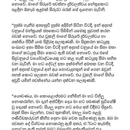
නොවේ. මාගේ සිරුරේ පවත්නා දුර්වලත්වය හේතුකොට
පළඳින ඕනෑම ඇඳුමක් සිරුරට බරක් සේ දැනෙන බැවිනි.
"හුස්ම ගැනීම අපහසුවී හුස්ම අදිමින් සිටින විටදී, ඉන් අදහස්
වනුයේ මන්ත්‍රයක් ජපකොට පිඹිමින් යමෙකු සුවපත් කරන
බවක් නොවේ. එය වූකලි මාගේ සිරුරේ දුර්වලත්වය හා
ශක්තිය පිරිහී යාම පිළිබඳ සලකුණකි. මා සිදුකරන කටයුතු
සංඛ්‍යාව ඉතා සීමිත වන විටදී ඉන් අදහස් වනුයේ මා සිතා මතා
මාගේ කටයුතු සීමා කොට ඇති බවක් නොවේ. එය එසේ
සිදුවනුයේ වයෝවෘද්ධයෙකු හට කළ හැකි කටයුතු සීමා සහිත
වන බැවිනි. මා හට දේවල් ඉතා ඉක්මනින් අමතක වන විටදී,
ඉන් අදහස් වනුයේ අන් අය නොවැදගතුන් සේ ගෙන ඔවුන්
පහත් කොට සලකන බවක් නොවේ. එය වූකලි මාගේ සිහිය
අඩුවී යමින් පවත්නේය යන්න දක්වන සලකුණකි.
"යෞවණය, මා කොළොප්පමට ගනිමින් මා හට විහිලු
නොකරන්න. මා දැන් අත්විඳින දෙය මා හට පමණක් සුවිශේෂී
වූ දෙයක් නොවේ. සියලු දෙනා හට මෙය අත් විඳීමට සිදුවේ.
මදක් සිතා බලන්න. වසර තුනකින්, මහලු බවේ පළමු
පණිවිඩකරුවන් කිහිප දෙනා ඔබ වෙත පැමිණෙනු ඇත. ඔබ මා
පවසන දේ විශ්වාස නොකරනු ඇති අතර, එ්වාට කැමතිද
නොවනු ඇති නමුත් ඔබට ඔබගේම අත්දැකීමෙන් එය