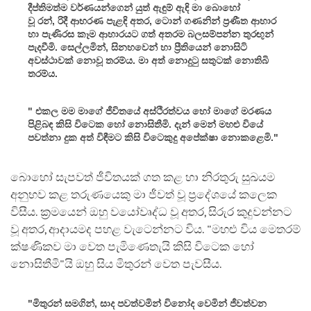
දීප්තිමත්ම වර්ණයන්ගෙන් යුත් ඇඳුම් ඇඳි මා බොහෝ
වූ රන්, රිදී ආභරණ පැළඳි අතර, ටොන් ගණනින් ප්‍රණීත ආහාර
හා පැණිරස කෑම ආහාරයට ගත් අතරම බලසම්පන්න තුරඟුන්
පැදවීමි. සෙල්ලමින්, සිනහවෙන් හා ප්‍රීතියෙන් නොසිටි
අවස්ථාවක් නොවූ තරම්ය. මා අත් නොදුටු සතුටක් නොතිබි
තරම්ය.
"
එකල මම මාගේ ජීවිතයේ අස්ථිරත්වය හෝ මාගේ මරණය
පිළිබඳ කිසි විටෙක හෝ නොසිතීමි. දැන් මෙන් මහළු වියේ
පවත්නා දුක අත් විඳීමට කිසි විටෙකුදු අපේක්ෂා නොකළෙමි."
බොහෝ සැපවත් ජීවිතයක් ගත කළ හා නිරතුරු සුඛයම
අනුභව කළ තරුණයෙකු මා ජීවත් වූ ප්‍රදේශයේ කලෙක
විසීය. ක්‍රමයෙන් ඔහු වයෝවෘද්ධ වූ අතර, සිරුර කුදුවන්නට
වූ අතර, ආදායමද පහළ වැටෙන්නට විය. "මහළු විය මෙතරම්
ක්ෂණිකව මා වෙත පැමිණෙතැයි කිසි විටෙක හෝ
නොසිතීමි"යි ඔහු සිය මිතුරන් වෙත පැවසීය.
"මිතුරන් සමගින්, සාද පවත්වමින් විනෝද වෙමින් ජීවත්වන