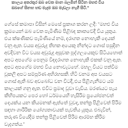
කාලය අතරතුර ඔබ වෙත මාන බලමින් සිටින මහළු විය
ඔබගේ සිනහ හඬ මැදම ඔබ මැඩලා නැගී සිටී."
ගේසේ කමාපා විසින් මෙසේ ප්‍රකාශ කරන ලදී: "මහළු විය
ක්‍රමයෙන් ඔබ වෙත පැමිණීම පිළිබඳ කෘතවේදී විය යුතුය.
එය ක්ෂණිකව පැමිණියේ නම්, දරාගත නොහැකි දෙයක්
වනු ඇත. වයස අවුරුදු තිහක අයෙකු නින්දට ගොස් පසුදින
අවදිවන විට වයස අවුරුදු අසූවක පුද්ගලයෙකුව සිටියහොත්
අපට අපගේම පෙනුම විඳදරාගත නොහැකි එකක් වනු ඇත.
අපට අපගේම මහළු විය නොවැටහේ. මහලු වියට පත්වීම
වූකලි අපට සම්පූර්ණ අභිරහසකි. හිටි වනම අප වයසට
ගොස් ඇති බව අවබෝධ වන විටදී, එය පිළිගැනීමට යම්
කාලයක් ගනු ඇත. එවිට ප්‍රමාද වූවා වැඩිය. මරණයට පැය
කිහිපයකට පෙර හෝ ධර්මයෙහි හැසිරීම ප්‍රයෝජනවත්
දෙයක්ය යන කියමනක් ඇත්තේ වුවද, තන්ත්‍ර පිළිවෙත් පිරීම
සඳහා ශාරීරික යෝග්‍යතාවයක් පැවතිය යුතුය. එබැවින්,
තරුණ වියේදීම තන්ත්‍ර පිළිවෙත් පිරීම ආරම්භ කිරීම
වැදගත්ය."