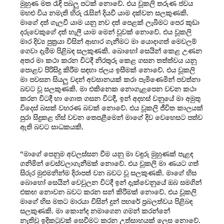
මුහුණ මත රැඳි පබලු පටක් නොවේ. එය වූකලි තරුණ ජවය
මහළු විය නමැති හිරු රැසින් දියවී යාම දක්වන සලකුණකි.
මාගේ දත් ගැලවී යාම යනු නව දත් පෙළක් ලැබීමට පෙර කුඩා
දරුවෙකුගේ දත් හැලී යාම මෙන් වූවක් නොවේ. එය වූකලි
මාර දිව්‍ය පුත්‍රයා විසින් ආහාර ගැනීමට මා යොදාගත් මෙවලම්
ගෙවා දැමීම පිළිබඳ සලකුණකි. බොහෝ සෙයින් කෙළ උණන
අතර මා කථා කරන විටදී නිරතුරු කෙළ ගසන තත්ත්වය යනු
පොළව පිරිසිදු කිරීම සඳහා ජලය ඉසීමක් නොවේ. එය වූකලි
මා පවසන සියලු වදන් අවසානයක් කරා පැමිණෙමින් පවත්නා
බවට වූ සලකුණකි. මා එකිනෙක නොගැළපෙන වචන කථා
කරන විටදී හා ගොත ගසන විටදී, ඉන් අදහස් වනුයේ මා අමුතු
විදෙස් බසක් වහරණ බවක් නොවේ. එය වූකලි ජීවිත කාලයක්
පුරා සිදුකළ හිස් වචන තෙපළීමෙන් මාගේ දිව වෙහෙසට පත්ව
ඇති බවට සාධකයකි.
"මාගේ පෙනුම අවලස්සන වීම යනු මා වඳුරු මුහුණක් පැළඳ
ගනිමින් වෙස්වලාගැනීමක් නොවේ. එය වූකලි මා ණයට ගත්
සිරුර මුළුමනින්ම දිරාපත් වන බවට වූ සලකුණකි. මාගේ හිස
බොහෝ සෙයින් වෙවුලන විටදී ඉන් දැක්වෙනුයේ ඔබ සමගින්
එකඟ නොවන බවට කරන සන් කිරීමක් නොවේ. එය වූකලි
මාගේ හිස මතට මාරයා විසින් දුන් පහරේ ප්‍රබලත්වය පිළිබඳ
සලකුණකි. මා කොන්ද නමාගෙන ගමන් කරන්නේ
නැතිවූ ඉදිකටුවක් සෙවීමට කරන උත්සාහයක් ලෙස නොවේ.