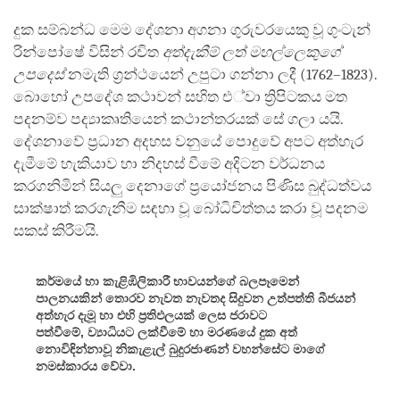
facebook
දුක සම්බන්ධ මෙම දේශනා අගනා ගුරුවරයෙකු වූ ගුංටැන්
රින්පෝෂේ විසින් රචිත
අත්දැකීම් ලත් මහල්ලෙකුගේ
උපදෙස්
නමැති ග්‍රන්ථයෙන් උපුටා ගන්නා ලදී (1762–1823).
බොහෝ උපදේශ කථාවන් සහිත එ්වා ත්‍රිපිටකය මත
පදනම්ව පද්‍යාකෘතියෙන් කථාන්තරයක් සේ ගලා යයි.
දේශනාවේ ප්‍රධාන අදහස වනුයේ පොදුවේ අපට අත්හැර
දැමීමේ හැකියාව හා නිදහස් වීමේ අදිටන වර්ධනය
කරගනිමින් සියලු දෙනාගේ ප්‍රයෝජනය පිණිස බුද්ධත්වය
සාක්ෂාත් කරගැනීම සඳහා වූ බෝධිචිත්තය කරා වූ පදනම
සකස් කිරීමයි.
කර්මයේ හා කැළිඹිලිකාරී භාවයන්ගේ බලපෑමෙන්
පාලනයකින් තොරව නැවත නැවතද සිදුවන උත්පත්ති බීජයන්
අත්හැර දැමූ හා එහි ප්‍රතිඵලයක් ලෙස ජරාවට
පත්වීමේ, ව්‍යාධියට ලක්වීමේ හා මරණයේ දුක අත්
නොවිඳින්නාවූ නිකැළැල් බුදුරජාණන් වහන්සේට මාගේ
නමස්කාරය වේවා.