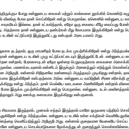
ந்திருக்கும போது என்னுடைய கைகள் மற்றும் கால்களை தூக்கிக் கொண்டு எழுந
ால் விலங்கு போல நான் செய்கிறேன் என்று பொருளல்ல. ஏனெனில் என்னுடைய க
வுகரியம் இல்லை. நான் உட்கார்ந்தால், ஏதோ ஒரு கையை கீழே வைப்பது போன்
ு. அதற்காக நான் என்னுடைய நண்பர்கள் மீது கோபமாக இருக்கிறேன் என்று ப
உடலின் கட்டுப்பாடு இழந்துவிட்டது என்பதன் அடையாளம் அது.
ுவாக நடந்தால், ஒரு மாமனிதர் போல நடக்க முயற்சிக்கிறேன் என்று அர்த்தமல்
ான் என்னுடைய உடலின் முழு கட்டுப்பாட்டையும் இழந்துவிட்டேன். என்னுடைய 
ின்றன என்றால், பேராசையுடன் ஏதோ ஒன்றை பெறுவதற்காக கைகளை அசைக்கி
ுளல்ல. மரணக்கடவுளால் என்னிடம் இருக்கும் அனைத்தும் எடுத்துக் கொள்ளப்
ன அறிகுறி. என்னால் சிறிதளவே உண்ணவும் அருந்தவும் முடிகிறது என்றால், நா
ாக இருக்கிறேன் என்பதற்காக அல்ல. என்னுடைய வயிற்றின் சீரண எரிசக்தி க
க்கிறது என்று அர்த்தம். நான் மெல்லிய உடைகளை அணிகிறேன் என்றால் விளை
போல இருக்க முயற்சிக்கிறேன் என்று பொருளல்ல. என்னுடை உடல் பலவீனத்தால்
்தாலும் அது எனக்கு சுமையாக இருக்கிறது என்பதனால்.
து சிரமமாக இருந்தால், முனகல் சத்தம் இருந்தால் யாரோ ஒருவரை மந்திரம் ச
்துகிறேன் என்று அர்த்தமல்ல. என்னுடைய உடலில் உள்ள சக்திகள் வெளியேறுக
வீனத்தை வெளிப்படுத்தும் அறிகுறி அது. என்னால் குறைவான வேலையே செய்ய ம
 நானே என்னுடைய செயல்பாடுகளை நோக்கத்துடன் குறைத்துக் கொள்ளவில்லை