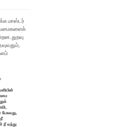
்க மாஸ்டர்
ல உவமைகளைக்
றன. துறவு
தவுவதும்,
ளம்
்
ளியின்
ளமை
துக்
ைவிட
 பேசுவது,
நீ
 நீ வந்து