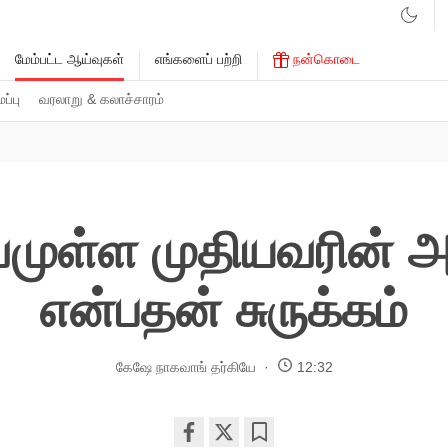
மேம்பட்ட ஆய்வுகள்
எங்களைப் பற்றி
நன்கொடை
்பு
வரலாறு & கலாச்சாரம்
முள்ள முதியவரின் அ
என்பதன் சுருக்கம்
கேஷே நாகவாங் தர்கியே
12:32