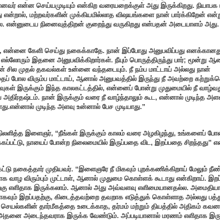
னவர் என்ன செய்யமுடியும் என்கிற வரையறைக்குள் அது இருக்கிறது. நியாபக
ு என்றால், மற்றவர்களின் முக்கியமில்லாத விஷயங்களை நான் பார்க்கிறேன் என்
்ல. என்னுடைய நினைவுத்திறன் குறைந்து வருகிறது என்பதன் அடையாளம் அது
என்னை கேளி செய்து நகைக்காதே. நான் இப்போது அனுபவிப்பது எனக்கானத
. எல்லோரும் இதனை அனுபவிக்கிறார்கள். நீயும் பொருத்திருந்து பார்; மூன்று ஆ
் சில முதல் தகவல்கள் உன்னை வந்தடையும். நீ நம்ப மாட்டாய் அல்லது நான்
 போல விரும்ப மாட்டாய், ஆனால் அனுபவத்தில் இருந்து நீ அவற்றை கற்றுக்
ழிவுகள் இருக்கும் இந்த காலகட்டத்தில், என்னைப் போன்று முதுமையில் நீ வாழ்வ
அதிர்தஷ்டம். நான் இருக்கும் வரை நீ வாழ்ந்தாலும் கூட, என்னால் முடிந்த அள
ாது.என்னால் முடிந்த அளவு உன்னால் பேச முடியாது.”
ிலளித்த இளைஞர், “நீங்கள் இருக்கும் காலம் வரை அழகிழந்து, உங்களைப் போ
்கப்பட்டு, நாயைப் போன்ற நிலைமையில் இருப்பதை விட, இறப்பதை சிறந்தது” எ
்டு நகைத்தார் முதியவர். “இளைஞரே நீ மிகவும் புறக்கணிக்கிறாய் மேலும் நீண
யாக வாழ விரும்பும் முட்டாள், ஆனால் முதுமை கொள்ளக் கூடாது என்கிறாய். இறப்
கு எளிதாக இருக்கலாம். ஆனால் அது அவ்வளவு எளிமையானதல்ல. அமைதியா
யாகவும் இறப்பதற்கு, கிடைத்தவற்றை தவறாக எடுத்துக் கொள்ளாத அல்லது பத்த
 செயல்களின் தார்மீகத்தை உடைக்காத, தர்மம் மற்றும் தியத்தில் அதிகம் கவன
 அதனை அடைந்தவராக இருக்க வேண்டும். அப்படியானால் மரணம் எளிதாக இருக