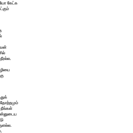
ையோ கேட்க
்கும்
ை
்
ைவன்
ில்
ீரல்ல.
ொழியை
கு
துக்
 தோற்றமும்
ீங்கள்
 என்னுடைய
டு
ுளல்ல.
்.