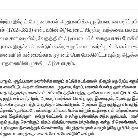
Share
Bookmark
on
facebook
பற்றிய இந்தப் போதனைகள் அனுபவமிக்க முதியவரான மதிப்புமிக
ோச் (1762–1823) என்பவரின் அறிவுரையிலிருந்து வந்தவை. ப
சன வடிவில், வேதத்தின் அடிப்படையில் கதையாகப் போகின்
்திரமாக இருக்க வேண்டும் என்ற உறுதியை வளர்த்துக் கொள்ள உ
வரின் நன்மைக்காக ஞானம் பெற போதிசிட்டாவுக்கு அடித்த
போதனையின் முக்கிய அம்சமாகும்.
யாலும்
,
குழப்பமான
உணர்ச்சிகளாலும்
கட்டுக்கடங்காமல்
நிகழம் மறுபிறப்பு
எனும
ை
கைவிட்டு
,
அதன்
விளைவாக
,
முதுமை
,
நோய்
,
மரணம்
போன்ற
துன்பங்களை
காத
புத்தருக்கு
வணக்கம்
.
சம்சாரியத்தின்
பரந்த
,
தனிமையான
,
காட்டுச்
சமவெ
ு
முதியவர்
வாழ்கிறார்
,
அவரைப் பார்க்கச் சென்ற ஒரு
இளைஞன்
,
அவனது
இ
ோக்கியத்தைப்
பற்றி
பெருமிதம்
கொள்கிறான்
.
அவர்கள் இது குறித்து விவாதித்
ந்தனர்
.
“முதியவரே, உங்களது பார்வை, பேச்சு மற்றும் நடத்தை ஏன் மற்றவர்கள
மாக இருக்கிறது?” என்று கேட்டான்.
அதற்கு பதிலளித்த அந்த முதியவர், “நான்
ற்றும் நடந்து கொள்ளும் விதம் வித்தியாசமாக இருக்கிறது என்று நீ சொன்னால், 
 பறப்பதாக நினைத்துக் கொள்ளாதே. விழுந்தால் நான் வாழும் இதே பூமியில் தான்
என்னுடைய வார்த்தைகளைக் கேட்க வேண்டும்” என்றார்.