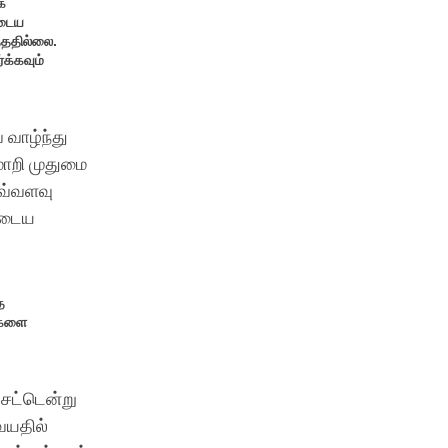
க
ுடைய
்ததில்லை.
்க்கவும்
 வாழ்ந்து
மாறி முதுமை
இவ்வளவு
னுடைய
ை
ங்களை
 சட்டென்று
வயதில்