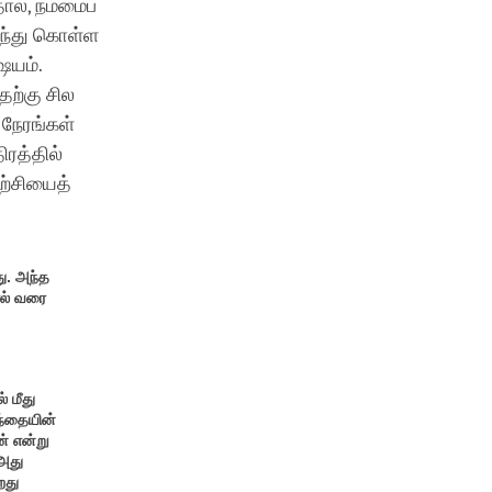
ால், நம்மைப்
ரிந்து கொள்ள
ஷயம்.
ற்கு சில
 நேரங்கள்
ிரத்தில்
ற்சியைத்
து. அந்த
ால் வரை
் மீது
ழந்தையின்
ன் என்று
 அது
றது