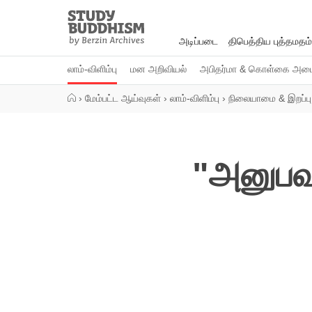
Close
Study
Buddhism
அடிப்படை
திபெத்திய புத்தமதம்
Home
லாம்-விளிம்பு
மன அறிவியல்
அபிதர்மா & கொள்கை அமைப
›
மேம்பட்ட ஆய்வுகள்
›
லாம்-விளிம்பு
›
நிலையாமை & இறப்பு
"அனுபவ