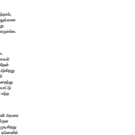
்தால்,
ாலுக்கான
று
ொருளல்ல.
ல.
கைகள்
றேன்
படுகிறது
ன்
ுறைந்து
யாட்டு
 எந்த
ொல்லி அவரை
ின்றன
ுடிகிறது
. ஏனெனில்