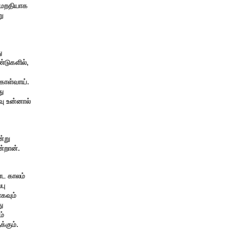
 மறதியாக
று
.
ு
ண்டுகளில்,
கொள்வாய்.
து
வு உன்னால்
ன்று
ன்றான்.
்ட காலம்
பு
கவும்
ு
ம்
்கும்.