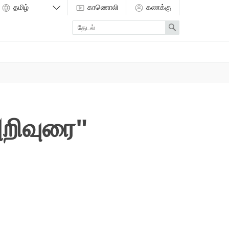
காணொலி
கணக்கு
Enter
Search
search
term
றிவுரை"