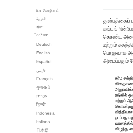
பிற மொழிகள்
العربية
துன்பத்தைப் 
বাংলা
கங்டங் ரின்ப
བོད་ཡིག་
கொண்ட அவை வ
Deutsch
மற்றும் சுதந
பொதுவாக அனை
English
அமைப்பதும் 
Español
فارسی
கர்ம
சக்தி
Français
விதைகள
ગુજરાતી
அனுபவிக்
நடுவில்
ஒர
மற்றும்
ஆர
हिन्दी
கொண்டிரு
வித்தியாச
Indonesia
நடப்பது ம
Italiano
வானத்தில்
விழுந்து 
日本語