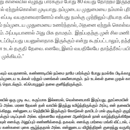
ு காலையில் எழுந்து பார்க்கும் போது 80 வயது தோற்றம் இருந்த
மால் ஏற்றுக்கொள்ள முடியாது. நம்முடைய முதுமையை நம்மால் பு
ம் எப்படி வயதானவரானோம் என்பது நமக்கு முற்றிலும் புரியாத வி
ாம் நம்முடைய முதுமையை உணர்ந்தால், அதனை ஏற்றுக் கொள்வத
ும். அப்படியானால் அது மிக தாமதம். இறப்பதற்கு முன் சில மணி
்பிடிப்பது பயனுள்ளதாக இருக்கும் என்று கூறப்பட்டாலும், தந்த
 உடல் தகுதி தேவை. எனவே, இளம் வயதிலேயே தாந்த்ரீகப் பயி
ுக்கியம்."
கவும் வயதானால், கண்ணாடியில் நம்மை நாமே பார்க்கும் போது நமக்கே பிடிக்கா
 நம்முடைய உடல்கள் மற்றும் மனங்கள் பலவீனமாகும். நம் உடல்கள் தலை முதல் க
் தொடங்கும். எப்பொழுதும் தலை குனிந்திருக்கும்.
ில் ஒரு முடி கூட கருப்பாக இல்லாமல், வெள்ளையாகி இருப்பது, தூய்மையின்
அல்ல. மரண தேவன் தன் வாயில் இருந்து உமிழ்ந்திருக்கும் அம்பு, என் தலையில
க்கிறது. என்னுடைய நெற்றியில் இருக்கும் கோடுகள் தாயிடம் பால் குடிக்கும் கு
ுக்கும் மடிப்புகள் அல்ல. ஏற்கனவே எத்தனை ஆண்டுகள் நான் வாழ்ந்திருக்கிறே
ள் எனக்கு அனுப்பும் எண்ணிக்கைத் தகவல். எனக்கு பார்வை மங்கி விட்டால்,
 கண்களை புகை சூழ்ந்ததால் அல்ல. என்னுடைய விழித்திறன் குறைந்து வருகி