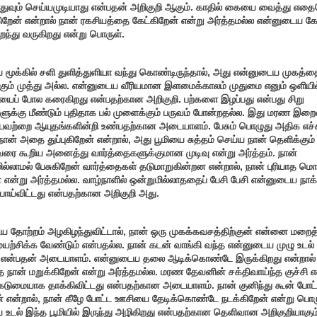
எதுவும் செய்யமுடியாது என்பதன் அறிகுறி ஆகும். காதில் கையை வைத்து எத
கிறேன் என்றால் நான் ரகசியத்தை கேட்கிறேன் என்று அர்த்தமல்ல என்னுடைய கேட
ைந்து வருகிறது என்று பொருள்.
மூக்கில் சளி துளித்துளியா வந்து கொண்டிருந்தால், அது என்னுடைய முகத்த
கும் முத்து அல்ல. என்னுடைய வீரியமான இளமைக்காலம் முதுமை எனும் ஒளியில
ியைப் போல கரைகிறது என்பதற்கான அறிகுறி. பற்களை இழப்பது என்பது சிறு
ுக்கு மீண்டும் புதிதாக பல் முளைக்கும் பருவம் போன்றதல்ல. இது மரண இற
ிபவற்றை ஆயுதங்களின்றி உண்பதற்கான அடையாளம். பேசும் பொழுது அதிக எச்ச
நான் அதை துப்புகிறேன் என்றால், அது பூமியை சுத்தம் செய்ய நான் தெளிக்கும் ந
ரை கூறிய அனைத்து வார்த்தைகளுக்குமான முடிவு என்று அர்த்தம். நான்
ல்லாமல் பேசுகிறேன் வார்த்தைகள் தடுமாறுகின்றன என்றால், நான் புரியாத ம
் என்று அர்த்தமல்ல. வாழ்நாளில் ஒன்றுமில்லாததைப் பேசி பேசி என்னுடைய நாக்
போய்விட்டது என்பதற்கான அறிகுறி அது.
 தோற்றம் அழகிழந்துவிட்டால், நான் ஒரு முகக்கவசத்திற்குன் என்னை மறைத்
ற்சிக்க வேண்டும் என்பதல்ல. நான் கடன் வாங்கி வந்த என்னுடைய முழு உடல்
து என்பதன் அடையாளம். என்னுடைய தலை ஆடிக்கொண்டே இருக்கிறது என்றால் ந
நான் மறுக்கிறேன் என்று அர்த்தமல்ல. மரண தேவனின் சக்திவாய்ந்த குச்சி
ுமையாக தாக்கிவிட்டது என்பதற்கான அடையாளம். நான் குனிந்து கூன் போட்
் என்றால், நான் கீழே போட்ட ஊசியை தேடிக்கொண்டே நடக்கிறேன் என்று பொர
உடல் இந்த பூமியில் இருந்து அழிகிறது என்பதற்கான தெளிவான அறிகுறியாகும