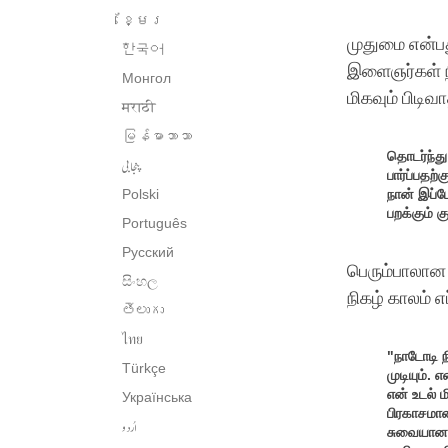
ខ្មែរ
முதுமை என்ப
한국어
இளைஞர்கள் ந
Монгол
மிகவும் பிடிவ
मराठी
မြန်မာဘာသာ
தொடர்ந்து
پنجابی
பார்ப்பதற்
Polski
நான் இப்ப
பறக்கும் க
Português
Русский
பெரும்பாலான 
සිංහල
நிகழ் காலம்
తెలుగు
ไทย
"நாடோடி ந
Türkçe
முடியும்.
என் உடல் 
Українська
பிரகாசமா
اُردو
சுவையான உ