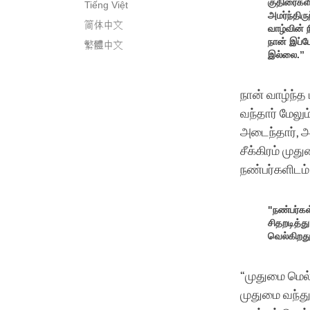
குதிரைகளி
Tiếng Việt
அமர்ந்திர
简体中文
வாழ்வின் 
நான் இப்ப
繁體中文
இல்லை.”
நான் வாழ்ந்த
வந்தார் மேலு
அடைந்தார், 
சீக்கிரம் மு
நண்பர்களிடம்
"நண்பர்கள
சிதறடித்து
வெல்கிறது
“முதுமை மெல்
முதுமை வந்து