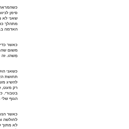
כשהמראֵה 
סימן לניו
שאני לא מ
מתהלך כפו
האדמה בגו
כאשר כדי 
משום שהתמ
מַשהו. זה
כשאני הול
תחושת האיז
להשיג משה
רק מעט, ז
בטבורי. כ
הגוף שלי 
כאשר הנשי
לחולשה ות
לא מתוך ש