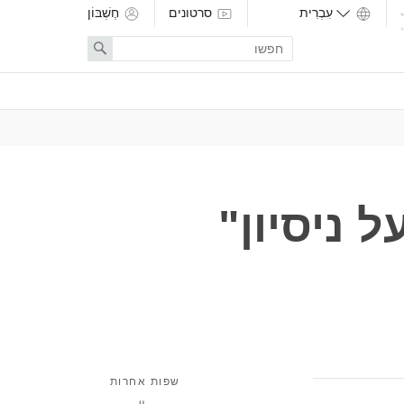
סרטונים
חֶשְׁבּוֹן
Enter
Search
search
term
 ניסיון"
שפות אחרות