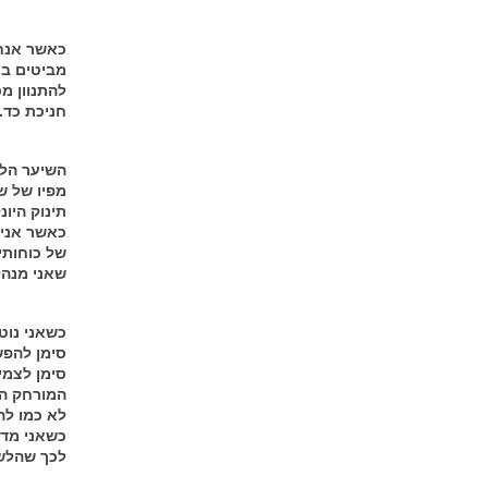
כאשר אנחנ
מביטים במ
להתנוון מ
חניכת כד.
השיער הלב
מפיו של ש
תינוק היונ
כאשר אני 
של כוחותי
שאני מנהל
כשאני נוט
סימן להפש
סימן לצמי
המורחק הצ
לא כמו לה
כשאני מדב
לכך שהלשו