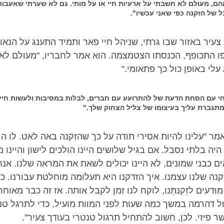
הם, מעולם לא חשבתי על ארעיות חיי או על מותי. גם לא שערתי שאעבור
 של הזקנה כפי שאני עכשיו".
עיר באזור שבו גרתי, שניהל חיי פאר ותמיד התענג על הנאו
ופו התכופף, הכנסתו הצטמצמה. הוא אמר לחבריו, "מעולם לא
עלי באופן כול כך פתאומי."
 עם הסחת הדעת של להתרועע עם חברים, לבלות במסיבות ולעשות חיים,
תגברת עליך בעיצומו של צליל הצחוק שלך."
ָה אמר "עלינו להיות אסירי תודה על כך שהזִקנה באה לאט. לו 
יה בלתי נסבל. אם בגיל שלושים היינו הולכים לישון והיינו 
ם כבני שמונים, לא היינו יכולים לשאת את המראה שלנו. אנח
קנה שלנו עצמנו. איך הזדקנו היא תעלומה מוחלטת עבורנו. 
וּדעים לזִקנתֵּנו, לוקח לנו זמן לקבל אותה. אז זה כבר מאוח
ול דהרמה במשך כמה שעות לפני המוות מועיל, כדי לתרגל טנ
שר פיזי. לכן, חשוב להתחיל תרגול טנטרי בעודך צעיר".