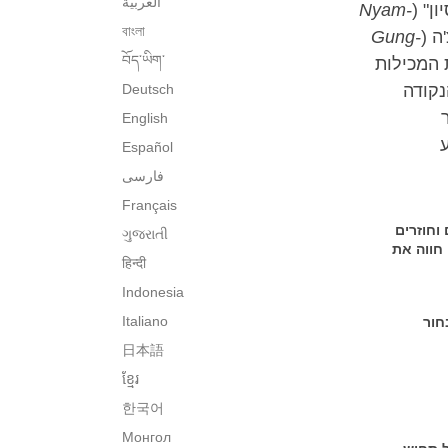
العربية
ן" (
Nyam-
বাংলা
ה (
Gung-
བོད་ཡིག་
 התורות המכילות
נקודה
Deutsch
English
ע
Español
فارسی
Français
וחוזרים
ગુજરાતી
חווה את
हिन्दी
Indonesia
Italiano
חור
日本語
ខ្មែរ
한국어
Монгол