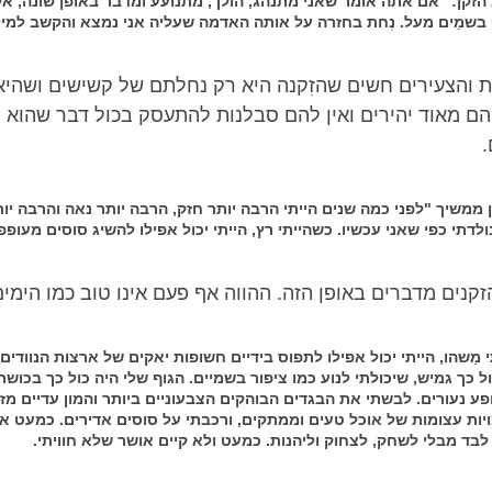
הזקן: "אם אתה אומר שאני מתנהג, הולך, מתנועע ומדבר באופן שונה, א
שמַים מעל. נְחת בחזרה על אותה האדמה שעליה אני נמצא והקשב למילו
 והצעירים חשים שהזִקנה היא רק נחלתם של קשישים ושהיא
הם מאוד יהירים ואין להם סבלנות להתעסק בכול דבר שהוא 
.
 ממשיך "לפני כמה שנים הייתי הרבה יותר חזק, הרבה יותר נאה והרבה יו
לדתי כפי שאני עכשיו. כשהייתי רץ, הייתי יכול אפילו להשיג סוסים מעופפ
קנים מדברים באופן הזה. ההווה אף פעם אינו טוב כמו הימי
ַשהו, הייתי יכול אפילו לתפוס בידיים חשופות יאקים של ארצות הנוודים.
ל כך גמיש, שיכולתי לנוע כמו ציפור בשמיים. הגוף שלי היה כול כך בכושר,
ופע נעורים. לבשתי את הבגדים הבוהקים הצבעוניים ביותר והמון עדיים מז
יות עצומות של אוכל טעים וממתקים, ורכבתי על סוסים אדירים. כמעט א
לבד מבלי לשחק, לצחוק וליהנות. כמעט ולא קיים אושר שלא חוויתי.