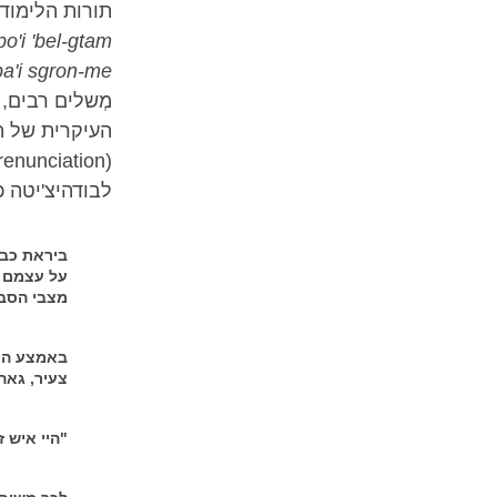
תורות הלימוד 
o'i 'bel-gtam
a'i sgron-me
מְשלים רבים,
העיקרית של ה
לבודהיצ'יטה כ
ביראת כבו
על עצמם ל
מצבי הסבל
באמצע המי
צעיר, גאה 
"היי איש 