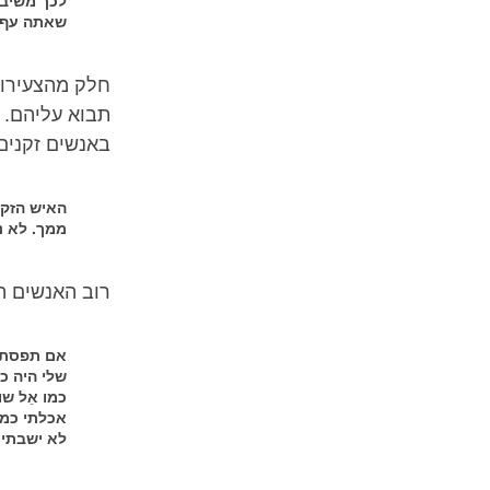
לכך משיב 
שאתה עף ב
חלק מהצעירות
תבוא עליהם. 
באנשים זקנים
האיש הזקן
ממך. לא נו
רוב האנשים הז
אם תפסתי מ
שלי היה כו
כמו אֵל ש
אכלתי כמו
לא ישבתי 