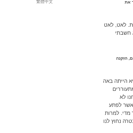
繁體中文
 את
ת. לאט, לאט
 חשבתי
 הזִקנה
היא הייתה באה
מתעוררים
נו לא
כאשר לפתע
ר מדי. למרות
טרה נחוץ לנו