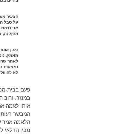
בחיים בכול
הצעיר משנ
על סבל הז
אני נדהם 
מהזִקנה, 
הזקן אומר
מאמץ, נוכ
לאחר שהזד
נמצאות בת
לא להיוולד
פעם בבית-מנז
במנזר, ורוב ה
אותו לאמה אמר
המבשר רעוֹת ו
הלאמה אמר שי
מבין הדלאי לא