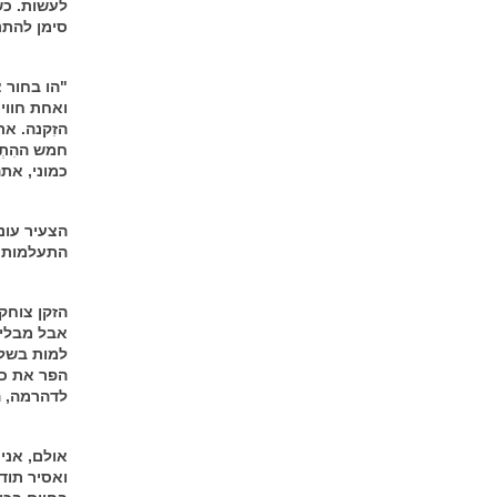
לעשות. כש
סימן להתנו
"הו בחור צ
ואחת חווי
הזִקנה. א
חמש ההִתְנ
כמוני, את
הצעיר עונ
התעלמות כ
הזקן צוחק.
אבל מבלי 
למות בשלו
הפר את כל
לדהרמה, ה
אולם, אני
ואסיר תוד