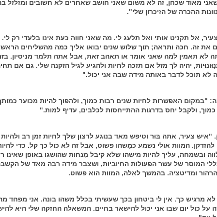
אני מאוד שכחן, זה לא משום שאני חושב שאחרים לא חשובים ומזלזל בהם
ונות ההכרה של הזיכרון שלי".
עיר, אל תקניט אותי ואל תלעג לי. מה שאני חווה כעת אינו בלעדי רק לי. 
ם את זה. חכה ותראה; תוך שלוש שנים יבואו אליך כמה מהשליחים הראשו
תה לא תאמין למה שאני אומר או תאהב זאת, אבל אתה תלמד מניסיון. בזמ
ַוְּונוּיּוֹת, יהיה לך מזל אם תזכה לחיות ולהגיע לגיל הזקנה שלי. גם אם תחי
ה לא תוכל לדבר באותה מידה שבה אני יכול."
ה: "במקום האפשרות לחיות שנים רבות כמוך, ולהפוך להיות מכוער כמותך
מוך, ולקבל יחס בדרגות ההתייחסות לכלבים, עדיף למות."
 "איש צעיר, אתה בּוּר וטיפש מאד בנוגע לרצון שלך לחיות זמן רב ולהיות
להזדקן. המוות אולי נשמע כמַשהו פשוט, אבל זה לא כול כך קל. כדי להיו
וה ובשמחה, עליך להיות מישהו שלא קיבל מִנחות שהושגו באופן שאינו רא
לי המוסר של עשר הפעולות החיוביות, ושצבר מידה רבה מאד של הקשב
רהור ומדיטציה. בהמשך לאֵלה, המוות הוא פשוט.
 לא מרגיש כך. אין לי ביטחון בכך שעשיתי בכלל משהו בונה. אני מפחד מה
ה על כול יום שבו אני יכול להישאר בחיים. המשאלה החזקה שלי היא להי