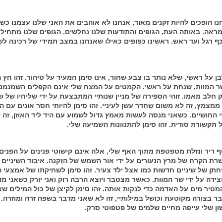
ו הופכים להיות זקנים מאוד, אנחנו לא אוהבים את האני שלנו עצמנו כש
ראַה. באותה העת, הגופים והתודעות שלנו נחלשים. הגופים שלנו מתחילי
כף רגל ועד ראש. ראשינו כפופים כאילו שאנחנו במצב תמידי של רכינה לשׁ
ן על ראשי, שלא נותר בו צבע שחור, אינו סימן המעיד על טיהור. זהו חץ 
ר המוות, שנחת על ראשי. הקמטים על המצח שלי אינם הקפלים השמנמנ
ק חלב מאמו. זוהי הספירה של מניין שנותיי המתבצעת על ידי שליחיו של ש
ממצמץ, זה לא משום שחַדר עשן לעיניי. זהו סימן להיותי חסר אונים עם ה
י החושיים. כשאני מנסה לעשות מאמץ גדול לשמוע עם היד ליד האוזן, זה
 תקשורת סודית. זהו סימן להתנוונות השמיעה שלי.
ף ריר ונזלת מטפטפת מתוך האף שלי, אלה אינם קישוטי פנינים על הפנים ש
רת הקרח של מרץ הנעורים על ידי אור השמש של הזִִקנה. איבוד השיניים ש
חתן של שיניים חדשות כמו אצל ילד צעיר. זהו סימן לשחיקתו של אמצעי 
ידה על ידי שר המוות. כאשר מצטבר ויוצא הרבה רוק ואני יורק כשאני מד
מטיר מים על האדמה כדי לנקות אותה. זהו סימן לקיצן של כול המילים שא
ר בצורה מקוטעת וכושל במילותיי, זה לא שאני מדבר בשפה זרה ומוזרה. ז
ן שלי עייפה מחיים שלמים של פטפוטי סרק.