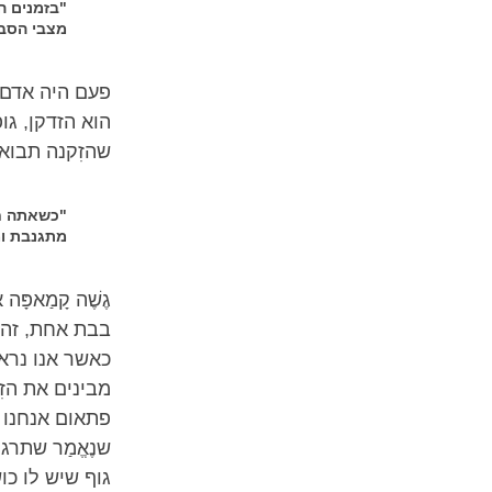
"בזמנים ה
מצבי הסבל
פעם היה אדם צ
הוא הזדקן, ג
שהזִקנה תבוא 
"כשאתה חי
מתגנבת ומ
גֶשֶׁה קָמַאפּ
בבת אחת, זה ה
כאשר אנו נראי
מבינים את הזִ
פתאום אנחנו מ
שנֶאֱמַר שתרג
גוף שיש לו כו