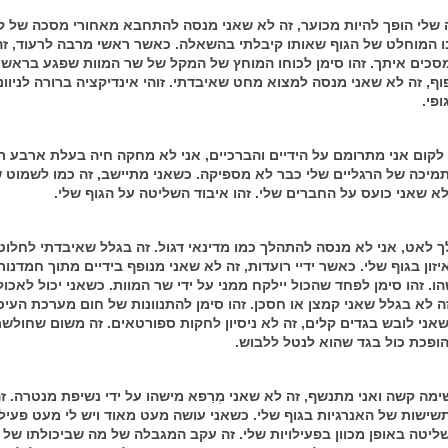
שלי הופך להיות מכוער, זה לא שאני מנסה להתחבא מאחורי מסכה של קוף
ונו המוחלט של הגוף שאותו קיבלתי בהשאלה. כאשר ראשי מרבה לרעוד, זה
סכים איתך. זהו סימן לכוחו המוחץ של המקל של שר המוות שפגע בראשי.
ף, זה לא שאני מנסה למצוא מחט שאיבדתי. זוהי אינדיקציה ברורה לניוונו
פי.
לקום אני מתרומם על הידיים והברכיים, אני לא מחקה חיה בעלת ארבע רג
יכה של הרגליים שלי כבר לא מספיקה. כשאני מתיישב, זה כמו לשמוט 
 לא שאני כועס על החברים שלי. זהו איבוד השליטה על הגוף שלי.
ך לאט, אני לא מנסה להתהלך כמו מדינאי דגול. זה בגלל שאיבדתי לחלוט
ון בגוף שלי. כאשר ידיי רועדות, זה לא שאני מנופף בידיים מתוך חמדנות
ו. זהו סימן לפחד שהכול יילקח ממני על ידי שר המוות. כשאני יכול לאכו
ה לא בגלל שאני קמצן או חסכן. זהו סימן להתנוונות של חום מערכת העיכ
שאני לובש בגדים קלים, זה לא ניסיון לחקות ספורטאים. זה משום שחולש
הופכת כול בגד שהוא לנטל ללבוש.
מה קשה ואני מתנשף, זה לא שאני מְרַפא מישהו על ידי נשיפת מנטרה. זה
שישות של האנרגיות בגוף שלי. כשאני עושה מעט מאוד ויש לי מעט פעילוי
ליטה באופן מכוון בפעילויות שלי. זה עקב המגבלה של מה שביכולתו של 