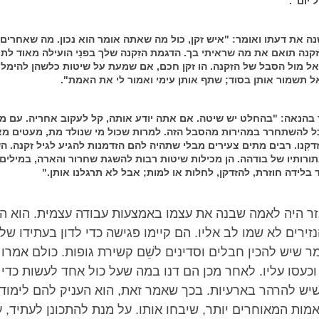
 יום".
ה את דעתו ואומר: "איש זקן, כול מה שאתה אומר הוא נכון. מה שאחרים ס
קנה תואם את מה שראיתי בך. הדגמת הזִקנה שלך בפנַי הועילה מאוד לתו
אל מול הסבל של הזִקנה. הו זקן חכם, אם שמעת על שיטות כלשהן להימל
אל תשמור אותן בסוד; שתף אותן עימי ואמור לי את האמת".
 בהנאה: "בהחלט יש שיטה. אם אתה יודע אותה, קל לעקוב אחריה. עם מ
ל להשתחרר במהירות מהסבל הזה. למרות שכול מי שנולד מת, מעטים מא
קְנו. רבים מתים צעירים מבלי שתהיה להם הזדמנות להגיע לגיל זִקנה. ה
ורותיו של בודהה. הן מכילות שיטות רבות להשגת שחרור והארה, במילים
 בלידה חוזרת, להזדקן, לחלות או למות; אבל לא תרגלנו אותן."
ר היה לאמה שבנה את עצמו באמצעות עבודה עצמית. הוא הי
נזירים לא שמו לב אליו. הם קיימו פגישה כדי לדון בעתידו של
 שיש להכין חבלים וסדינים לשֵׁם קשירת גופות. כולם אמרו 
כעסו עליו. לאחר מכן הם דנו במה שעל כול אחד לעשות כדי 
ש להרהר בארעיות. בכך שאמר זאת, הוא העניק להם לימוד מ
מות המאוחרים יותר, שיבחו אותו. על מנת להתכונן לעתיד, 