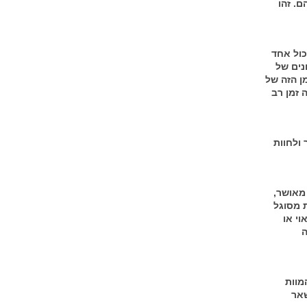
. זהו
כול אחד
נים של
ן הזה של
ה זמן רב
 ולחוות
 מאושר,
ת מסוגל
וי או
ה
מוות
שאר