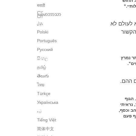
ל תחוש
मराठी
תיי."
မြန်မာဘာသာ
پنجابی
 לעולם לא
הקשור
Polski
Português
Русский
תר נמרץ
සිංහල
ים".
தமிழ்
తెలుగు
ם ההם.
ไทย
Türkçe
 הגוף
Українська
 נראיתי
הב וכסף,
اُردو
ף פעם
Tiếng Việt
简体中文