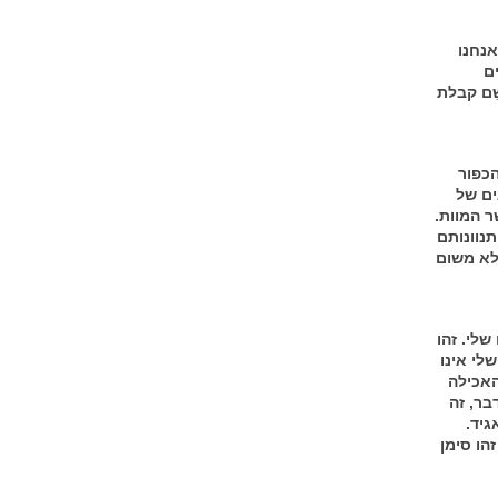
אנחנו
ם
ֵם קבלת
הכפור
ים של
ר המוות.
תנוונותם
 לא משום
לי. זהו
לי אינו
האכילה
בר, זה
גיד.
הו סימן