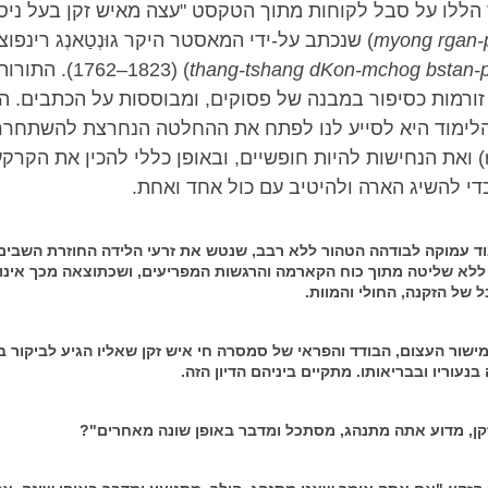
facebook
הללו על סבל לקוחות מתוך הטקסט "עצה מאיש זקן בעל ניסיו
myong rgan-p
) שנכתב על-ידי המאסטר היקר גוּנְטַאנְג רינפוצ'
thang-tshang dKon-mchog bstan-p
) (1762–1823).
 זורמות כסיפור במבנה של פסוקים, ומבוססות על הכתבים. ה
לימוד היא לסייע לנו לפתח את ההחלטה הנחרצת להשתחרר
(renunciation) ואת הנחישות להיות חופשיים, ובאופן כללי להכין את הקרק
די להשיג הארה ולהיטיב עם כול אחד ואחת.
ד עמוקה לבודהה הטהור ללא רבב, שנטש את זרעי הלידה החוזרת השבים 
לא שליטה מתוך כוח הקארמה והרגשות המפריעים, ושכתוצאה מכך אינו 
 של הזקנה, החולי והמוות.
שור העצום, הבודד והפראי של סמסרה חי איש זקן שאליו הגיע לביקור ב
בנעוריו ובבריאותו. מתקיים ביניהם הדיון הזה.
זקן, מדוע אתה מתנהג, מסתכל ומדבר באופן שונה מאחרים"?