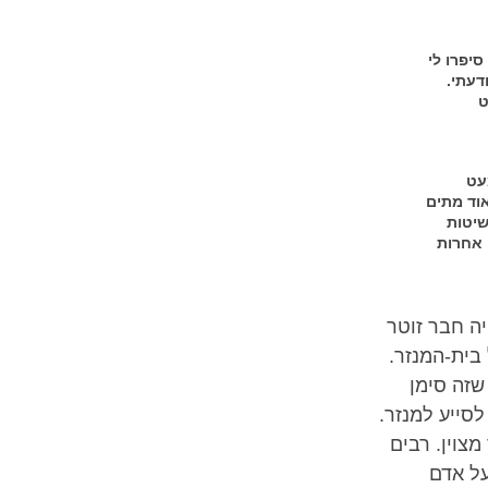
יפרו לי
דעתי.
ט
עט
וד מתים
שיטות
 אחרות
ה חבר זוטר
 בית-המנזר.
שזה סימן
לסייע למנזר.
צוין. רבים
על אדם