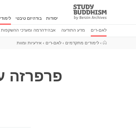
Study
Clos
Buddhism
יסודות
בודהיזם טיבטי
לימוד
Home
לאם-רים
מדע התודעה
אבהידהרמה ומערכי ההשקפות ה
›
לימודים מתקדמים
›
לאם-רים
›
אירעיות ומוות
פרפרזה על