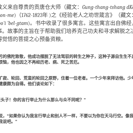
facebook
教义来自尊贵的贡唐仓大师（藏文：
Gung-thang-tshang d
gron-me
)（1762-1823年 )之《经验老人之劝世箴言》（藏文
o'i 'bel-gtam
)。书中收录了很多寓言。这些寓言出自佛经
事。故事的主旨在于帮助我们培养克己功夫和寻求解脱之
得觉悟的菩提之心预备资粮。
污的佛陀致敬，他成功摆脱了无法驾驭的转生之种子，这种子源自生生不
烦恼，他也因之不再经历老、病、死之苦厄。
旷寂、轮回、荒蛮的轮回之原野，住着一位老者。一个少年来拜访他。少
健康颇为自得。他们谈论如下：
老头子！你的言行举止为什么那么与众不同呢？”
说，“如果你认为我言行举止和别人不一样，不要以为你在天马行空。像
我说吧。”