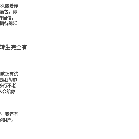
那么随着你
痛苦。你
许自信，
期待绵延
转生完全有
们就拥有试
是我的肺
修行不老
人会给你
情。我还有
的财产。