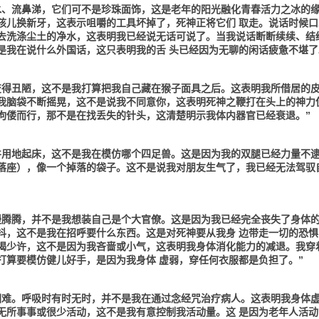
水、流鼻涕，它们可不是珍珠面饰，这是老年的阳光融化青春活力之冰的
孩儿换新牙，这表示咀嚼的工具坏掉了，死神正将它们 取走。说话时候口
去洗涤尘土的净水，这表明我已经说无话可说了。当我说话断断续续、结
是我在说什么外国话，这只表明我的舌 头已经因为无聊的闲话疲惫不堪了
变得丑陋，这不是我打算把我自己藏在猴子面具之后。这表明我所借居的
我脑袋不断摇晃，这不是说我不同意你，这表明死神之鞭打在头上的神力
佝偻而行，那不是在找丢失的针头，这清楚明示我体内器官已经衰退。”
并用地起床，这不是我在模仿哪个四足兽。这是因为我的双腿已经力量不
落座），像一个掉落的袋子。这不是说我对朋友生气了，我已经无法驾驭
慢腾腾，并不是我想装自己是个大官僚。这是因为我已经完全丧失了身体
抖，这不是我在招呼要什么东西。这是对死神要从我身 边带走一切的恐惧
喝少许，这不是因为我吝啬或小气，这表明我身体消化能力的减退。我穿
打算要模仿健儿好手，是因为我身体 虚弱，穿任何衣服都是负担了。”
困难。呼吸时有时无时，并不是我在通过念经咒治疗病人。这表明我身体
无所事事或很少活动，这不是我有意控制我活动量。这 是因为老年人活动