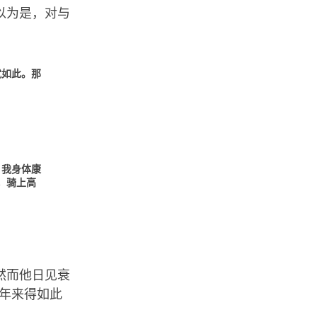
以为是，对与
就如此。那
。我身体康
，骑上高
然而他日见衰
年来得如此