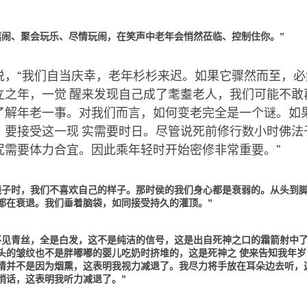
嬉闹、聚会玩乐、尽情玩闹，在笑声中老年会悄然莅临、控制住你。”
说，“我们自当庆幸，老年杉杉来迟。如果它骤然而至，必
立之年，一觉 醒来发现自己成了耄耋老人，我们可能不敢
了解年老一事。对我们而言，如何变老完全是一个谜。如
，要接受这一现 实需要时日。尽管说死前修行数小时佛法
咒需要体力合宜。因此乘年轻时开始密修非常重要。”
镜子时，我们不喜欢自己的样子。那时侯的我们身心都是衰弱的。从头到
都在衰退。我们垂着脑袋，如同接受持久的灌顶。”
不见青丝，全是白发，这不是纯洁的信号，这是出自死神之口的霜箭射中
头的皱纹也不是胖嘟嘟的婴儿吃奶时挤堆的，这是死神之 使来告知我年岁
睛并不是因为烟熏，这表明我视力减退了。我尽力将手放在耳朵边去听，
悄话，这表明我听力减退了。”