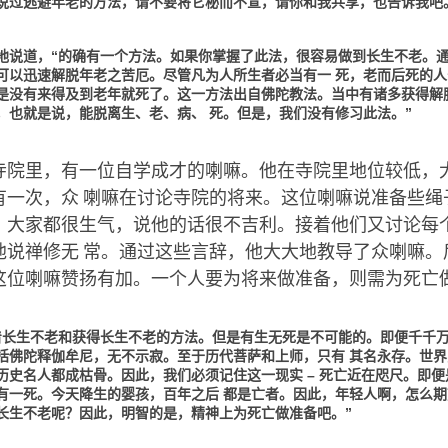
说过逃避年老的方法，请不要将它秘而不宣，请你和我共享，也告诉我吧
地说道，“的确有一个方法。如果你掌握了此法，很容易做到长生不老。
可以迅速解脱年老之苦厄。尽管凡为人所生者必当有一 死，老而后死的人
是没有来得及到老年就死了。这一方法出自佛陀教法。当中有诸多获得解
，也就是说，能脱离生、老、病、 死。但是，我们没有修习此法。”
寺院里，有一位自学成才的喇嘛。他在寺院里地位较低，
有一次，众 喇嘛在讨论寺院的将来。这位喇嘛说准备些绳
。大家都很生气，说他的话很不吉利。接着他们又讨论每
他说禅修无 常。通过这些言辞，他大大地教导了众喇嘛。
这位喇嘛赞扬有加。一个人要为将来做准备，则需为死亡
着长生不老和获得长生不老的方法。但是有生无死是不可能的。即便千千
括佛陀释伽牟尼，无不示寂。至于历代菩萨和上师，只有 其名永存。世界
历史名人都成枯骨。因此，我们必须记住这一现实 – 死亡近在咫尺。即便
有一死。今天降生的婴孩，百年之后 都是亡者。因此，年轻人啊，怎么期
长生不老呢？因此，明智的是，精神上为死亡做准备吧。”