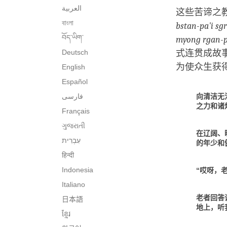
العربية
这些苦谛之
বাংলা
bstan-pa'i s
བོད་ཡིག་
myong rgan-p
Deutsch
式连贯成故
为使众生获
English
Español
فارسی
向清洁无
之力和诸
Français
ગુજરાતી
在辽阔、
的年少和
हिन्दी
Indonesia
“哎呀，
Italiano
老者回答
日本語
地上，听
ខ្មែរ