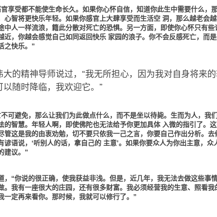
感官享受都不能使生命长久。如果你心怀自信，知道你此生中需要什么，
，心智将更快乐年轻。如果你感官上大肆享受而生活空 洞，那么越老会越
途中人一样流浪，籍此分散对死亡的恐惧。另一方面，即使你心怀只有些
越近，你越会感觉自己如同返回快乐 家园的浪子。你不会反感死亡，而是
活之快乐。”
伟大的精神导师说过，“我无所担心，因为我对自身将来的
可以随时降临，我欢迎它。”
亡不可避免，那么让我们为此做点什么，而不是坐以待毙。生而为人，我
法的智慧。年轻人啊，即使佛陀也无法给予你更加具体 入微的指引了。这
尽管这是我的由衷劝勉，切不要只依我一己之言，你要自己作出分析。去
有谚语说，‘听别人的话，拿自己的 主意’。如果你要众人为你出主意，众
的建议。”
道，“你说的很正确，使我获益非浅。但是，近几年，我无法去做这些事
做。我有一座很大的庄园，还有很多财富。我必须经营我的生意、照看我
我一定再来看你。那时候，我就可以修行了。”