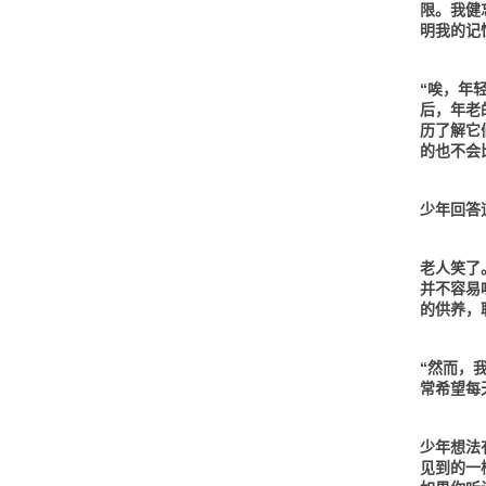
限。我健
明我的记
“唉，年
后，年老
历了解它
的也不会
少年回答
老人笑了
并不容易
的供养，
“然而，
常希望每
少年想法
见到的一