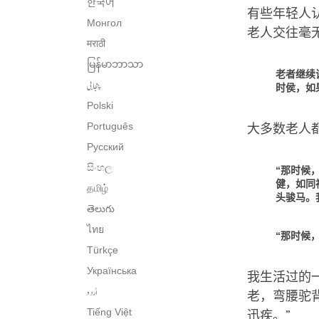
한국어
有些年轻人
Монгол
老人交往毫
मराठी
မြန်မာဘာသာ
老者继续
پنجابی
时侯，如
Polski
Português
大多数老人
Русский
සිංහල
“那时候
健，如同
தமிழ்
头骏马。
తెలుగు
ไทย
“那时候
Türkçe
Українська
我生活过的
اُردو
老，弯腰驼
Tiếng Việt
迅疾。”