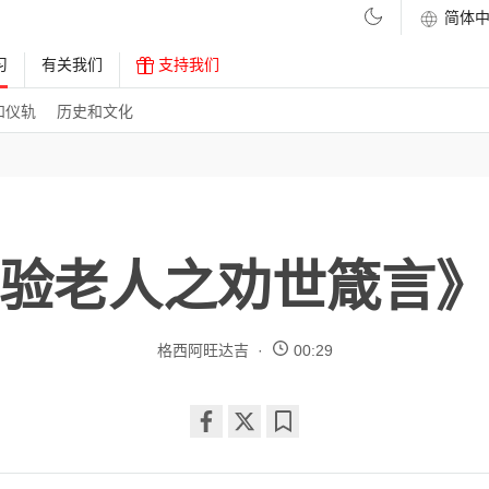
习
有关我们
支持我们
和仪轨
历史和文化
验老人之劝世箴言
格西阿旺达吉
00:29
Share
Bookmark
on