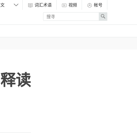
词汇术语
视频
帐号
Enter
Search
search
term
》释读