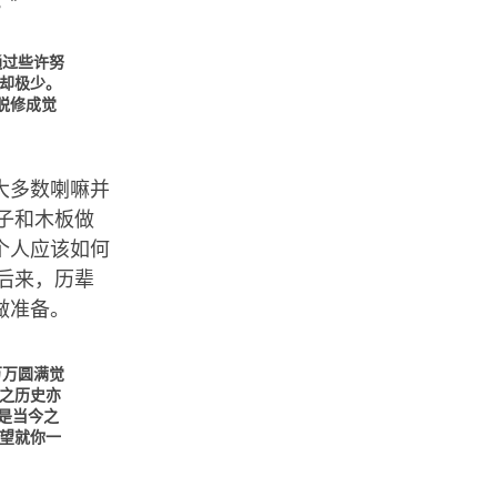
。”
通过些许努
却极少。
脱修成觉
大多数喇嘛并
子和木板做
个人应该如何
后来，历辈
做准备。
万万圆满觉
之历史亦
是当今之
望就你一