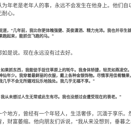
认为年老是老年人的事，永远不会发生在他身上。他们自
无耐心。
说道，“几年前，我比你更体魄强健、英俊潇洒、精力充沛。我也并非生
果跑起来，能抓住飞跑的马。”
都如是说。现在永远没有过去好。
，如果抓东西，我能徒手捉住草原上的牦牛。我身体矫捷，轻灵如燕凌空
神仙年少。我穿着最鲜丽的衣服，戴上各种金银饰物。尽情享用佳肴糖果
我几乎不会无所嬉戏玩乐地独处。我几乎无福不享。”
，我从未想过人生无常或此生有尽。我也没想过会遭受现在的衰老。”
一个地方，曾经有一个年轻人，生活奢侈，沉湎于享乐。
背，财富萎缩。他向朋友们诉说，“我从来没想到，垂暮之