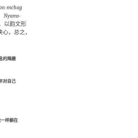
Kon-mchog
：
Nyams-
，以韵文形
决心，总之，
息的羯磨
年对自己
我一样躺在