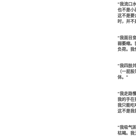
“我流口
也不是小
这不是要
时，并不
“我面目
弱萎缩。
负荷。我
“我四肢
（一屁股
体。”
“我走路
我的手在
我只能吃
这不是我
“我吸气
枯竭。我