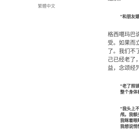
繁體中文
“和朋友
格西噶玛巴
受。如果而
了。我们不
己已经老了
益，念颂经
“老了照
整个身体
“我头上
颅。我额
我眯着眼
我想说悄