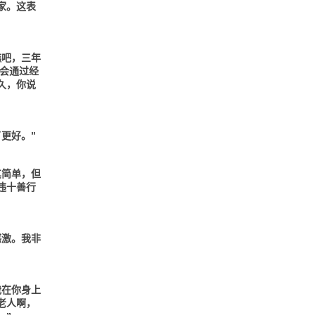
家。这表
瞧吧，三年
会通过经
久，你说
更好。”
其简单，但
违十善行
感激。我非
我在你身上
老人啊，