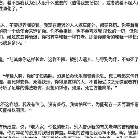
忘，着不是我认为别人没什么重要的（值得我去记忆），或者我看不起人
性退化了。”
轻人，不要捉弄嘲笑我。我现在遭遇的人人概莫能外，都要经历。你等着
的第一个信使会来造访你。你不会相信，也不会喜欢我 所说的一切，但你
们。经过这五种衰退，你将有幸和我一样苍老。即便你能活的和我一样长
比我多多少。”
道，“与其像你这样长命、这样丑陋、被别人遗弃、与野狗为伴，不如死了
。“年轻人啊，你好无知愚昧，幻想长命快乐而青春永驻。死亡听起来何
哩。要死得安详、死得快乐，你得是这样的人：不曾接受取之无道或者有
聆听了足够的佛法教诲、观想和禅修。如是，死亡方能简单。”
我不这样想。我没有信心，没有善行。我害怕死亡，为能苟存一天而满怀
天能得以苟活。”
有所改变，说，“老人家，你说的都对。别人告诉我的有关老年的苦难和
样。你对年老的说法对我很有裨益。年老的苦难让我心神不安。啊，智慧