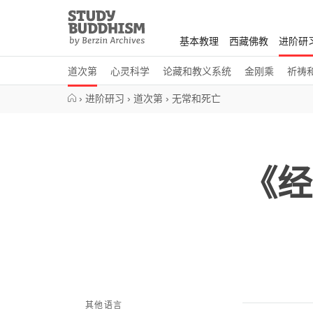
Close
Study
Buddhism
基本教理
西藏佛教
进阶研
Home
道次第
心灵科学
论藏和教义系统
金刚乘
祈祷
›
进阶研习
›
道次第
›
无常和死亡
《经
其他语言