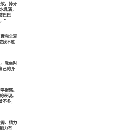
缘故。掉牙
水乱淌，
结巴巴
。”
皮囊完全衰
使我不胜
逮。我坐时
自己的身
的平衡感。
的表现。
着不多，
虚弱、精力
能力有