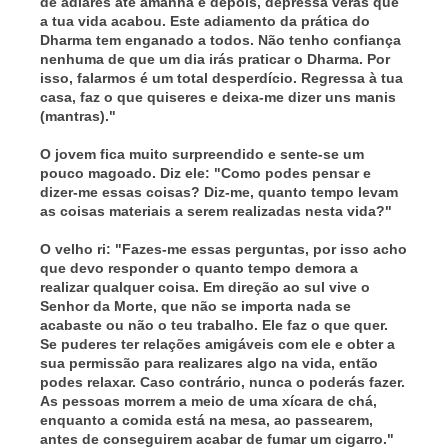
de adiares até amanhã e depois, depressa verás que
a tua vida acabou. Este adiamento da prática do
Dharma tem enganado a todos. Não tenho confiança
nenhuma de que um dia irás praticar o Dharma. Por
isso, falarmos é um total desperdício. Regressa à tua
casa, faz o que quiseres e deixa-me dizer uns manis
(mantras)."
O jovem fica muito surpreendido e sente-se um
pouco magoado. Diz ele: "Como podes pensar e
dizer-me essas coisas? Diz-me, quanto tempo levam
as coisas materiais a serem realizadas nesta vida?"
O velho ri: "Fazes-me essas perguntas, por isso acho
que devo responder o quanto tempo demora a
realizar qualquer coisa. Em direção ao sul vive o
Senhor da Morte, que não se importa nada se
acabaste ou não o teu trabalho. Ele faz o que quer.
Se puderes ter relações amigáveis com ele e obter a
sua permissão para realizares algo na vida, então
podes relaxar. Caso contrário, nunca o poderás fazer.
As pessoas morrem a meio de uma xícara de chá,
enquanto a comida está na mesa, ao passearem,
antes de conseguirem acabar de fumar um cigarro."