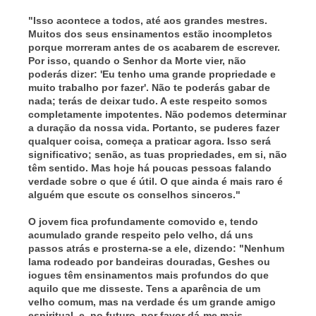
"Isso acontece a todos, até aos grandes mestres.
Muitos dos seus ensinamentos estão incompletos
porque morreram antes de os acabarem de escrever.
Por isso, quando o Senhor da Morte vier, não
poderás dizer: 'Eu tenho uma grande propriedade e
muito trabalho por fazer'. Não te poderás gabar de
nada; terás de deixar tudo. A este respeito somos
completamente impotentes. Não podemos determinar
a duração da nossa vida. Portanto, se puderes fazer
qualquer coisa, começa a praticar agora. Isso será
significativo; senão, as tuas propriedades, em si, não
têm sentido. Mas hoje há poucas pessoas falando
verdade sobre o que é útil. O que ainda é mais raro é
alguém que escute os conselhos sinceros."
O jovem fica profundamente comovido e, tendo
acumulado grande respeito pelo velho, dá uns
passos atrás e prosterna-se a ele, dizendo: "Nenhum
lama rodeado por bandeiras douradas, Geshes ou
iogues têm ensinamentos mais profundos do que
aquilo que me disseste. Tens a aparência de um
velho comum, mas na verdade és um grande amigo
espiritual. e, no futuro, por favor dá-me mais