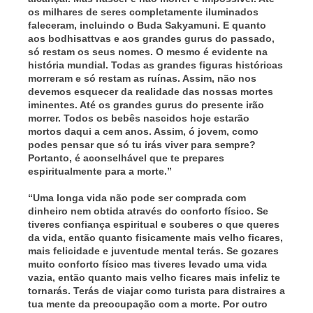
os milhares de seres completamente iluminados
faleceram, incluindo o Buda Sakyamuni. E quanto
aos bodhisattvas e aos grandes gurus do passado,
só restam os seus nomes. O mesmo é evidente na
história mundial. Todas as grandes figuras históricas
morreram e só restam as ruínas. Assim, não nos
devemos esquecer da realidade das nossas mortes
iminentes. Até os grandes gurus do presente irão
morrer. Todos os bebês nascidos hoje estarão
mortos daqui a cem anos. Assim, ó jovem, como
podes pensar que só tu irás viver para sempre?
Portanto, é aconselhável que te prepares
espiritualmente para a morte.”
“Uma longa vida não pode ser comprada com
dinheiro nem obtida através do conforto físico. Se
tiveres confiança espiritual e souberes o que queres
da vida, então quanto fisicamente mais velho ficares,
mais felicidade e juventude mental terás. Se gozares
muito conforto físico mas tiveres levado uma vida
vazia, então quanto mais velho ficares mais infeliz te
tornarás. Terás de viajar como turista para distraires a
tua mente da preocupação com a morte. Por outro