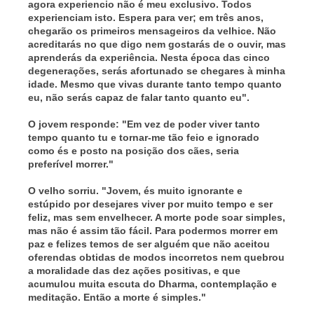
agora experiencio não é meu exclusivo. Todos
experienciam isto. Espera para ver; em três anos,
chegarão os primeiros mensageiros da velhice. Não
acreditarás no que digo nem gostarás de o ouvir, mas
aprenderás da experiência. Nesta época das cinco
degenerações, serás afortunado se chegares à minha
idade. Mesmo que vivas durante tanto tempo quanto
eu, não serás capaz de falar tanto quanto eu".
O jovem responde: "Em vez de poder viver tanto
tempo quanto tu e tornar-me tão feio e ignorado
como és e posto na posição dos cães, seria
preferível morrer."
O velho sorriu. "Jovem, és muito ignorante e
estúpido por desejares viver por muito tempo e ser
feliz, mas sem envelhecer. A morte pode soar simples,
mas não é assim tão fácil. Para podermos morrer em
paz e felizes temos de ser alguém que não aceitou
oferendas obtidas de modos incorretos nem quebrou
a moralidade das dez ações positivas, e que
acumulou muita escuta do Dharma, contemplação e
meditação. Então a morte é simples."