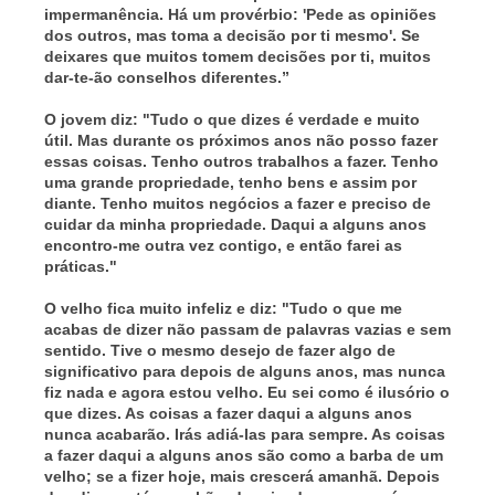
impermanência. Há um provérbio: 'Pede as opiniões
dos outros, mas toma a decisão por ti mesmo'. Se
deixares que muitos tomem decisões por ti, muitos
dar-te-ão conselhos diferentes.”
O jovem diz: "Tudo o que dizes é verdade e muito
útil. Mas durante os próximos anos não posso fazer
essas coisas. Tenho outros trabalhos a fazer. Tenho
uma grande propriedade, tenho bens e assim por
diante. Tenho muitos negócios a fazer e preciso de
cuidar da minha propriedade. Daqui a alguns anos
encontro-me outra vez contigo, e então farei as
práticas."
O velho fica muito infeliz e diz: "Tudo o que me
acabas de dizer não passam de palavras vazias e sem
sentido. Tive o mesmo desejo de fazer algo de
significativo para depois de alguns anos, mas nunca
fiz nada e agora estou velho. Eu sei como é ilusório o
que dizes. As coisas a fazer daqui a alguns anos
nunca acabarão. Irás adiá-las para sempre. As coisas
a fazer daqui a alguns anos são como a barba de um
velho; se a fizer hoje, mais crescerá amanhã. Depois