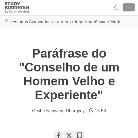
Close
Study
Buddhism
Home
›
Estudos Avançados
›
Lam-rim
›
Impermanência e Morte
Paráfrase do
"Conselho de um
Homem Velho e
Experiente"
Geshe Ngawang Dhargyey
15:58