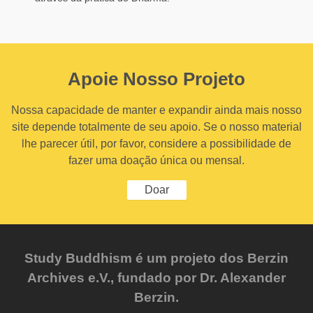
Apoie Nosso Projeto
Nossa capacidade de manter e expandir ainda mais nosso
site depende totalmente de seu apoio. Se o nosso material
lhe parecer útil, por favor, considere a possibilidade de
fazer uma doação única ou mensal.
Doar
Study Buddhism é um projeto dos Berzin
Archives e.V., fundado por Dr. Alexander
Berzin.