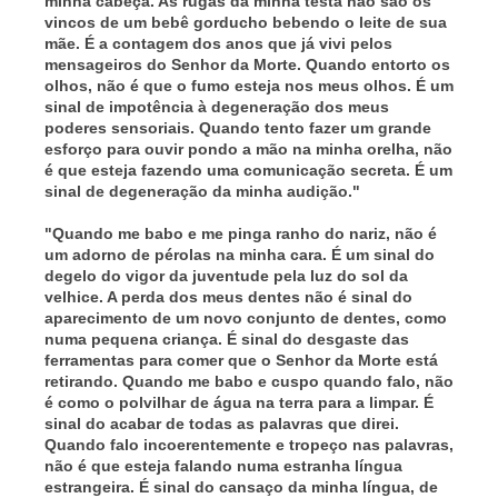
minha cabeça. As rugas da minha testa não são os
vincos de um bebê gorducho bebendo o leite de sua
mãe. É a contagem dos anos que já vivi pelos
mensageiros do Senhor da Morte. Quando entorto os
olhos, não é que o fumo esteja nos meus olhos. É um
sinal de impotência à degeneração dos meus
poderes sensoriais. Quando tento fazer um grande
esforço para ouvir pondo a mão na minha orelha, não
é que esteja fazendo uma comunicação secreta. É um
sinal de degeneração da minha audição."
"Quando me babo e me pinga ranho do nariz, não é
um adorno de pérolas na minha cara. É um sinal do
degelo do vigor da juventude pela luz do sol da
velhice. A perda dos meus dentes não é sinal do
aparecimento de um novo conjunto de dentes, como
numa pequena criança. É sinal do desgaste das
ferramentas para comer que o Senhor da Morte está
retirando. Quando me babo e cuspo quando falo, não
é como o polvilhar de água na terra para a limpar. É
sinal do acabar de todas as palavras que direi.
Quando falo incoerentemente e tropeço nas palavras,
não é que esteja falando numa estranha língua
estrangeira. É sinal do cansaço da minha língua, de