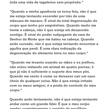
toda uma vida de tagalerice sem propósito."
"Quando a minha aparência se torna feia, não é que
me esteja tentando esconder por trás de uma
máscara de macaco. É sinal da total degeneração do
corpo que tenho por empréstimo. Quando muito me
treme a cabeça, não é que esteja em desacordo
contigo. É sinal do poder subjugante da vara do
Senhor da Morte que me bateu na cabeça. Quando
ando curvado, não é que esteja tentando encontrar a
agulha que perdi. É uma clara indicação da
degeneração do elemento terra no meu corpo."
"Quando me levanto usando as mãos e os joelhos,
não estou imitando um animal de quatro pernas; é
que já não é suficiente o suporte dos meus pés.
Quando me sento é como se deixasse cair um saco
cheio de qualquer coisa. Não é que esteja irritado
com os meus amigos; é a perda do controle do meu
corpo."
Quando ando lentamente, não é que esteja tentando
andar como um grande líder. É que o meu corpo
perdeu completamente o sentido de equilíbrio.