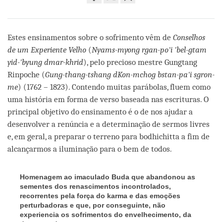
Share
Bookmark
on
facebook
Estes ensinamentos sobre o sofrimento vêm de
Conselhos
de um Experiente Velho
(
Nyams-myong rgan-po'i 'bel-gtam
yid-'byung dmar-khrid
), pelo precioso mestre Gungtang
Rinpoche (
Gung-thang-tshang dKon-mchog bstan-pa'i sgron-
me
) (1762 – 1823). Contendo muitas parábolas, fluem como
uma história em forma de verso baseada nas escrituras. O
principal objetivo do ensinamento é o de nos ajudar a
desenvolver a renúncia e a determinação de sermos livres
e, em geral, a preparar o terreno para bodhichitta a fim de
alcançarmos a iluminação para o bem de todos.
Homenagem ao imaculado Buda que abandonou as
sementes dos renascimentos incontrolados,
recorrentes pela força do karma e das emoções
perturbadoras e que, por conseguinte, não
experiencia os sofrimentos do envelhecimento, da