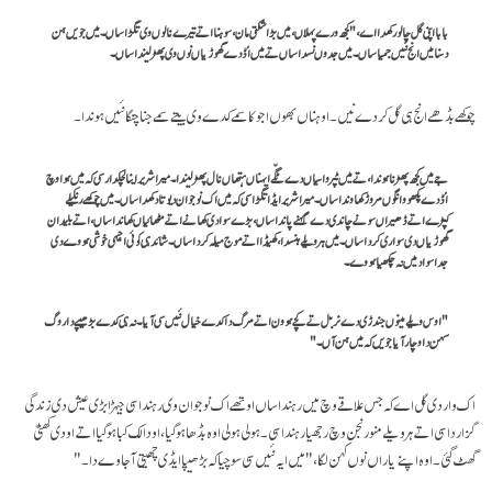
بابا اپنی گل چالو رکھدا اے،" کجھ ورے پہلاں، میں بڑا شکتی مان، سوہنا اتے تیرے نالوں وی تگڑا ساں۔ میں جویں ہن
دسنا میں انج نئیں جمیا ساں۔ میں جدوں نسدا ساں تے میں اُڈدے گھوڑیاں نوں وی پھڑ لیندا ساں۔
چوکھے بڈھے انج ہی گل کردے نیں۔ اوہناں بھوں اجوکا سمے کدے وی بیتے سمے جنا چنگا نئیں ہوندا۔
جے میں کجھ پھڑنا ہوندا، تے میں ٹپرواسیاں دے ٹگّے ایہناں ہتھاں نال پھڑ لیندا۔ میرا شریر اینا لچکدار سی کہ میں ہوا وچ
اُڈدے پکھو وانگوں مروڑ کھاوندا ساں۔ میرا شریر ایڈا تگڑا سی کہ میں اک نوجوان دیوتا دکھدا ساں۔ میں چوکھے رنگیلے
کپڑے اتے ڈھیراں سونے چاندی دے گہنے پاندا ساں، بڑے سوادی کھانے اتے مٹھائیاں کھاندا ساں، اتے بلیدان
گھوڑیاں دی سواری کردا ساں۔ میں ہر ویلے ہنسدا، کھیڈا اتے موج میلہ کردا ساں۔ شائد ہی کوئی اجیہی خوشی ہووے دی
جدا سواد میں نہ چکھیا ہووے۔
"اوس ویلے مینوں جندڑی دے نربل تے کچے ہوون اتے مرگ دا کدے خیال نئیں سی آیا۔ نہ ہی کدے بڑھیپے دا روگ
سہن دا وچار آیا جویں کہ میں ہن آں۔"
اک وار دی گل اے کہ جس علاقے وچ میں رہندا ساں اوتھے اک نوجوان وی رہندا سی جیہڑا بڑی عیش دی زندگی
گزاردا سی اتے ہر ویلے منو رنجن وچ رجھیا رہندا سی۔ ہولی ہولی اوہ بڈھا ہو گیا، اودا لک کبا ہو گیا اتے اودی کھٹّی
گھٹ گئی۔ اوہ اپنے یاراں نوں کہن لگا،"میں ایہ نئیں سی سوچیا کہ بڑھیپا ایڈی چھیتی آ جاوے دا۔"