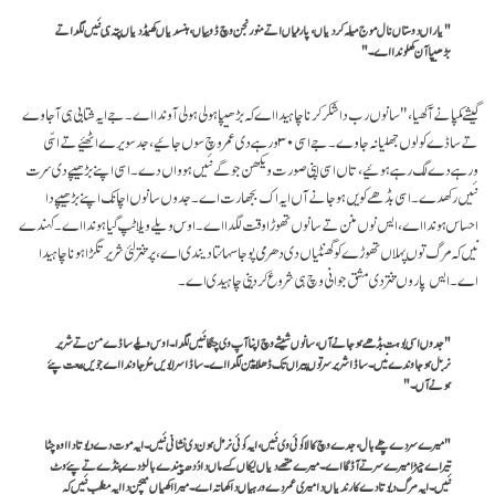
"یاراں دوستاں نال موج میلہ کردیاں، پارٹیاں اتے منو رنجن وچ ڈوبیاں، ہنسدیاں کھیڈدیاں پتہ ہی نئیں لگدا تے
بڑھیپا آن کھلوندا اے۔"
گیشے کمپا نے آکھیا،"سانوں رب دا شکر کرنا چاہیدا اے کہ بڑھیپا ہولی ہولی آوندا اے۔ جے ایہ شتابی ہی آ جاوے
تے ساڈے کولوں جھلیا نہ جاوے۔ جے اسی ۳۰ ورہے دی عمر وچ سوں جائیے، جد سویرے اٹھیٔے تے اسّی
ورہے دے لگ رہے ہوئیے، تاں اسی اپنی صورت ویکھن جوگے نئیں ہوواں دے۔ اسی اپنے بڑھیپے دی سرت
نئیں رکھدے۔ اسی بڈھے کویں ہو جانے آں ایہ اک بجھارت اے۔ جدوں سانوں اچانک اپنے بڑھیپے دا
احساس ہوندا اے، ایس نوں منن تے سانوں تھوڑا وقت لگدا اے۔ اوس ویلے ویلا ٹپ گیا ہوندا اے۔ کہندے
نیں کہ مرگ توں پہلاں تھوڑے کو گھنٹیاں دی دھرمی پوجا سہائتا دیندی اے، پر تنتر لئی شریر تگڑا ہو نا چاہیدا
اے۔ ایس پاروں تنتر دی مشق جوانی وچ ہی شروع کر دینی چاہیدی اے۔
"جدوں اسی بوہت بڈھے ہو جانے آں، سانوں شیشے وچ اپنا آپ وی چنگا نئیں لگدا۔ اوس ویلے ساڈے من تے شریر
نربل ہو جاوندے نیں۔ ساڈا شریر سر توں پیراں تک ڈھلا پین لگدا اے۔ ساڈا سر ایویں مُڑ جاوندا اے جویں بیعت پئے
ہونے آں۔"
"میرے سر دے چِٹے بال، جدے وچ کالا کوئی وی نئیں، ایہ کوئی نرمل ہون دی نشانی نئیں۔ ایہ موت دے دیوتا دا اوہ چٹا
تیر اے جیہڑا میرے سر تے آ ڈگا اے۔ میرے متھے دیاں لیکاں کسے ماں دا دُدھ پیندے بالڑ دے پنڈے تے پئے وٹ
نئیں۔ ایہ مرگ دیوتا دے کارندیاں دا میری عمر دے ورہیاں دا کھاتہ اے۔ میرا اکھیاں میچن دا ایہ مطلب نئیں کہ