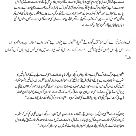
دے۔ جے تہاڈی زندگی بڑی ارام دی پر وچوں خالی ہووے، تے فیر جیوں جیوں تسی بڈھے ہووو دے، اونے ہی نراش
ہووو دے۔ اپنے من نوں مرگ دی چنتا توں دور کرن لئی تہانوں اک یاتری وانگوں پھردے رہنا چاہیدا اے۔ دوجے
پاسے جے تہاڈے اندر تھوڑا کو وی روحانی دھرواس ہووے، تے فیر مرگ دے نیڑے ڈھُکدیاں ہویاں تسی اوس پُتر
وانگوں محسوس کرو دے جیہڑا اک ہنسدے کھیڈدے گھر مُڑ آ رہیا ہووے۔ فیر تسی موت کولوں ڈردے نئیں، سغوں خوشی
دیاں حیاتیاں چالو رکھن دی آس کردے او۔
اک وار دی گل اے اک مہا آتمک گورو نے آکھیا،"کیوں جے مینوں اپنے آون والے جنماں اوپر پورا بھرواس
اے؛ ایس پاروں مینوں کوئی چنتا نئیں۔ موت کسے ویلے وی آسکدی اے، میں اوس نوں جی آیاں نوں آکھاں
دا۔"
"کیوں جے مرگ دا روگ اٹل اے، سانوں ایس دا کجھ اوپا کرنا چاہیدا اے۔ اسی نرے ویلے بیہ کے نراش نئیں ہو
سکدے۔ انسان ہون دے ناطے اسی کئی طریقے آزما سکنے آں۔ مہاتما بدھ وی تہانوں بالکل صاف ول نئیں سکھا سکدا۔
میں تینوں دل دی گل دس دتی اے۔ بھاویں ایہ میری دلی صلاح اے، پر نرا میری گل اوپر ہی ڈھو نہ کر؛ ایس دی آپوں
پرچول کر۔ (حیاتی دے) عارضی ہوون اوپر عبادت (گوہ) کر۔ اک آکھ اے،'ہوراں کولوں صلاح ضرور لوو، پر فیصلہ
آپ ہی کرو۔' جے تسی کئی لوکاں نوں تہاڈے لئی فیصلہ کرن دا اختیار دیوو، ہر کوئی وکھو وکھ صلاح دیوے دا۔"
جوان کہند اے،"تسی جو وی کہہ رہے او ایہ سچ تے فائدہ مند اے۔ پر میں آون والے کجھ ورہیاں لئی ایہ کم نئیں کر سکدا۔
میں ہور کجھ کم کرنا اے۔ میرے کول بڑی جائداد تے مال دولت اے۔ میں بوہت سارا دھندا کرنا اتے اپنی جائداد ول
دھیان دینا اے۔ میں تہانوں کجھ ورہیاں مغروں ملاں دا، تے فیر میں ایہ عبادتاں کراں دا۔"