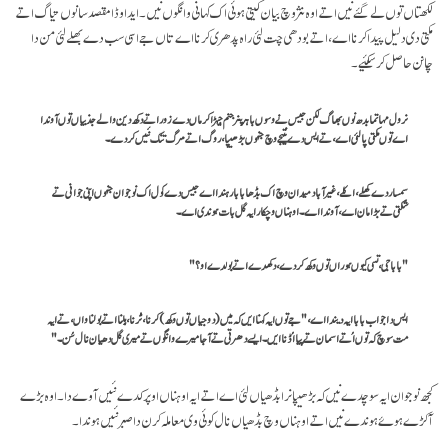
لکھتاں توں لے گئے نیں اتے اوہ نثر وچ بیان کیتی ہوئی اک کہانی وانگوں نیں۔ ایدا وڈا مقصد سانوں تیاگ اتے
مکتی دی دلیل پیدا کرنا اے، اتے بودھی چت لئی راہ پدھری کرنا اے تاں جے اسی سب دے بھلے لئی من دا
چانن حاصل کر سکئیے۔
نرول مہاتما بدھ نوں بھاگ لگن جیس نے وسوں باہر پنر جنم جیہڑا کرماں دے زور اتے دکھ دین والے جذبیاں توں آوندا
اے توں مکتی پا لئی اے، تے ایس دے نتیجے وچ جنہوں بڑھیپا، روگ اتے مرگ تنگ نئیں کردے۔
سمسار دے کھلے، اکلے، غیر آباد میدان وچ اک بڈھا بابا رہندا اے جیس دے کول اک نوجوان جنہوں اپنی جوانی تے
شکتی تے بڑا مان اے، آوندا اے۔ اوہناں وچکار ایہ گل بات ہوندی اے۔
"بابا جی، تسی کیوں ہوراں توں وکھ کردے، دکھدے اتے بولدے او؟"
ایس دا جواب بابا ایہ دیندا اے،"جے توں ایہ کہنا ایں کہ میں (دوجیاں توں وکھ) کرنا، ٹُرنا، ہِلنا اتے بولنا واں، تے ایہ
مت سوچ کہ توں اُتے اسمان تے پیا اُڈنا ایں۔ ایسے دھرتی تے آ جا میرے وانگوں تے میری گل دھیان نال سُن۔"
کجھ نوجوان ایہ سوچدے نیں کہ بڑھیپا نرا بڈھیاں لئی اے اتے ایہ اوہناں اوپر کدے نئیں آوے دا۔ اوہ بڑے
آکڑے ہوۓ ہوندے نیں اتے اوہناں وچ بڈھیاں نال کوئی وی معاملہ کرن دا صبر نئیں ہوندا۔