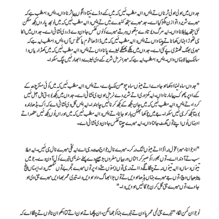
جدوں میں ہولی ہولی ٹُرناں تے ایس دا ایہ مطلب نئیں کہ میں کسے وڈے نیتا وانگوں پیا ٹُرنا واں۔ ایس دا مطلب ہے کہ
میرے شریر دا توازن بگڑ گیا اے۔ جد میرے ہتھ کنبدے نیں تے ایس دا ایہ مطلب نئیں کہ میں لوبھ پاروں کجھ منگن
لئی ہتھ پیا ہلانا واں۔ ایہ مرگ دیوتا دے ہتھوں ہر شے میرے کولوں کھُس جاون دے ڈر دی نشانی اے۔ جدوں میں اکا
ہی تھوڑا جناں کھانا تے پینا واں تے ایس دا ایہ مطلب نئیں کہ میں ڈاڈھا شوم یا کنجوس آں، ایس دا مطلب ایہ ہے کہ
میری بھُک ٹھنڈی پے گئی اے۔ جدوں میں ہلکے پھلکے لیڑے پانا واں تے ایس دا ایہ مطلب نئیں کہ میں کھڈاریاں دا
سانگ پیا لاہناں واں۔ ایس دا مطلب ایہ ہے کہ میرا نربل شریر کسے وی لیڑے دا بھار نئیں چُک سکدا۔
"جدوں ساہ لینا اوکھا ہو جاوے اتے مینوں ساہ چڑھن لگ پوے، تے ایس دا ایہ مطلب نئیں کہ میں کوئی منتر پڑھ کے
کسے اوپر پھوک پیا مارنا واں۔ ایہ کمزوری اتے شریر دے نربل ہون دی نشانی اے۔ جدوں میں کجھ بوہتی ہل جل نئیں
کردا، تے ایس دا ایہ مطلب نئیں کہ میں جان بُجھ کے کجھ کرنا نئیں چاہندا۔ ایہ ایس گل دی نشانی اے کہ اک بڈھا بندہ
بوہتا کجھ کر ہی نئیں سکدا۔ جے میں چوکھا بھُلن ہار ہو جانا، تے ایس دا ایہ مطلب نئیں کہ میں ہوراں نوں کجھ نئیں متھدا تے
اوہناں نوں اپنے توں گھٹ جاننا واں۔ ایہ میرے چیتا کھُس جاون دی نشانی اے۔
"او جوانا، میرا مخول نہ اُڈا اتے مینوں تنگ نہ کر۔ میرے نال جو اج بیت رہی اے ایہ کلّی میرے نال ہی نئیں۔ ایہ ویلا
سب تے آوندا اے۔ توں بھورا کو صبر کر؛ تناں ورہیاں مغروں بڑھیپے دے پہلے سندیسی تیرے کول آون دے۔ جو میں
تینوں دساں دا ایہ تینوں نہ تے چنگا لگے دا اتے نہ ہی توں ایہنوں منّے دا، پر توں میرے تجربے توں سکھیں دا۔ ایہناں پنج
پیڑھیاں وچ، توں جے میرے جناں بڈھا ہوویں تے توں بڑا بھاگ واد ہوویں دا۔ تیری عمر بھاویں میرے جنی وی ہو
جاوے، توں میرے جنی گل کرن جوگا نئیں ہوویں دا۔"
نوجوان کہن لگا،"تیرے جنی لمی عمر پاون تے تیرے جنا کوجھا لگن، ان پچھاتے ہون اتے کتا اکھوان نالوں تے چنگا اے کہ