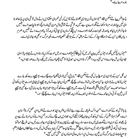
بندہ مر جاۓ۔"
بڈھا ہنس پیا تے آکھن لگا،"جواناں، توں بڑا ہی بھولا تے لونّا ایں کہ لمی عمر وی منگنا ایں اتے نال خوشی وی، پر بڈھا ہونا
وی نئیں چاہندا۔ مرنا سوکھا تے لگدا اے پر ہے نئیں۔ خوشی تے شانتی نال مرن لئی بندہ انج دا ہونا چاہیدا اے جنہیں
ناجائز طراں لیا ہویا صدقہ خیرات نہ کھادا ہووے، دس چنگے کرماں دی سچائی نوں نہ توڑیا ہووے، اتے جنہیں دھرم
دیاں گلاں سن کے، ڈوہنگا وچار کر کے اتے مراقبہ کر کے بڑا کجھ سکھیا ہووے۔ فیر مرگ سوکھی ہو جاندی اے۔
"مینوں انج نئیں لگدا۔ مینوں نئیں جاپدا کہ میں کوئی چنگا کم کیتا ہووے دا۔ میں موت کولوں ڈرنا واں تے جیہڑا دہاڑا وی
جیون نوں مل جاوے اوس لئی رب دا شکر کرنا واں۔ ایہ میری ڈاڈھی اچھیا وے کہ میں کجھ دہاڑے ہور جیواں۔"
ایہ گل سن کے جوان دی سوچ بدل گئی تے آکھن لگا،"بابا جی، تسی جو وی آکھیا اے سچ اے۔ بڑھیپے دے دکھ بارے
مینوں لوکاں نے جو وی دسیا سی اوہ مینوں تہاڈے اندر سچ مچ دیکھن نوں ملیا ہے۔ تساں بڑھیپے دی جیہڑی مورت مینوں وکھائی
اے اوہ میرے من لئی بڑی چنگی ثابت ہوئی اے۔ میں بڑھیپے دے دکھ توں بڑا حیران ہویاں۔ بابا جی، جے تسی بڑھیپے
توں بچن دا کوئی ول جاندے او تے اوہنوں میرے کولوں نہ لُکاؤ؛ مینوں اوس بارے سچ سچ دسو۔"
بابا خوش ہو کے کہندا اے،"ایدا اک طریقہ تے ہے۔ جے تہانوں ایس دا پتہ ہووے تے ایس اوپر عمل کرنا آسان
اے۔ تھوڑا جنا جتن کر کے اسی دکھ توں جان چھڈا سکنے آں۔ بھاویں ایہ سچ اے کہ ہر جمن والے نوں مرنا تے ہے، پر
بڈھے ہو کے مرن والے گھٹ ہی نیں۔ بوہت سارے اجیہے نے جیہڑے جوانی وچ ہی مر جاندے نیں۔ ایہ طریقے مہاتما
بدھ دی دتی ہوئی شکشا وچ موجود نیں۔ اوہناں وچ مُکش تے گیان حاصل کرن دے کئی ول نیں، دوجے لفظاں وچ پنر جنم،
بڑھیپا، بیماری یا مرگ توں بچن دے ول؛ پر اساں حالی اوہناں دی مشق نئیں کیتی۔"