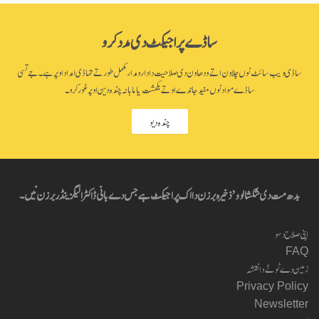
on
facebook
ساڈے پراجیکٹ دی مدد کرو
ساڈی ویب سائٹ نوں چلاون اتے ودھاون دی صلاحیت دا دارومدار مکمل طور تے تہاڈی امداد اوپر ہے۔ جے تسی
ساڈے مواد نوں مفید جاندے او تے یکمشت یا ماہانہ چندہ دین اوپر غور کرو۔
چندہ دیو
بدھ مت دی شکشا لوو’ ذخیرہ برزن دا اک پراجیکٹ ہے جس دے بانی ڈاکٹر الیگزینڈر برزن نیں۔
اپنی صلاح دسو
FAQ
زمین دے ٹوٹے دا نقشہ
Privacy Policy
Newsletter