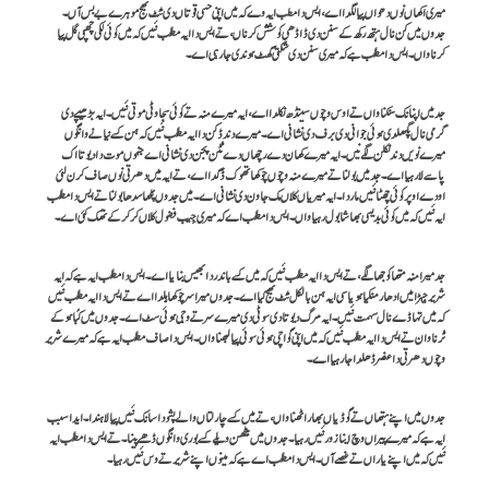
میری اکھاں نوں دھواں پیا لگدا اے، ایس دا مطب ایہ وے کہ میں اپنی حسی قوتاں دی ٹُٹ بھج موہرے بے بس آں۔
جدوں میں کن نال ہتھ رکھ کے سنن دی ڈاڈھی کوشش کرناں، تے ایس دا ایہ مطلب نئیں کہ میں کوئی لکی چھپی گل پیا
کرنا واں۔ ایس دا مطلب ہے کہ میری سنن دی شکتی گھٹ ہوندی جا رہی اے۔
جد میں اپنا نک سنکنا واں تے اوس وچوں سینڈھ نکلدا اے، ایہ میرے منہ تے کوئی سجاوٹی موتی نئیں۔ ایہ بڑھیپے دی
گرمی نال پگھلدی ہوئی جوانی دی برف دی نشانی اے۔ میرے دند ڈگن دا ایہ مطلب نئیں کہ ہن کسے نیانے وانگوں
میرے نویں دند نکلن لگے نیں۔ ایہ میرے کھان دے رچھاں دے ٹُٹن پجن دی نشانی اے جنہوں موت دا دیوتا اک
پاسے لا رہیا اے۔ جد میں بولنا تے میرے منہ وچوں چوکھا تھوک ڈگدا اے، تے ایہ میں دھرتی نوں صاف کرن لئی
اودے اوپر کوئی چھٹا نئیں ماردا۔ ایہ میریاں گلاں مک جاون دی نشانی اے۔ میں جدوں پُٹھا سدھا بولنا تے ایس دا مطلب
ایہ نئیں کہ میں کوئی بدیسی بھاشا بول رہیا واں۔ ایس دا مطلب اے کہ میری جِیب فضول گلاں کر کر کے تھک گئی اے۔
جد میرا منہ متھا کوجھا لگے، تے ایس دا ایہ مطلب نئیں کہ میں کسے باندر دا بھیس بنایا اے۔ ایس دا مطلب ایہ ہے کہ ایہ
شریر جیہڑا میں ادھار منگیا ہویا سی ایہ ہن بالکل ٹُٹ بھج گیا اے۔ جدوں میرا سر چوکھا ہِلدا اے تے ایس دا ایہ مطلب نئیں
کہ میں تہاڈے نال سہمت نئیں۔ ایہ مرگ دیوتا دی سوٹی دی میرے سر تے وجی ہوئی سٹ اے۔ جدوں میں کُبا ہو کے
ٹُرنا وان تے ایس دا ایہ مطلب نئیں کہ میں اپنی گواچی ہوئی سوئی پیا لبھنا واں۔ ایس دا صاف مطلب ایہ ہے کہ میرے شریر
وچوں دھرتی دا عنصر ڈھلدا جا رہیا اے۔
جدوں میں اپنے ہتھاں تے گوڈیاں بھار اٹھنا واں، تے میں کسے چار لتاں والے پشو دا سانگ نئیں پیا لاہندا۔ ایدا سبب
ایہ ہے کہ میرے پیراں وچ اینا زور نئیں رہیا۔ جدوں میں بیٹھن ویلے کسے بوری وانگوں ڈھے پینا۔ تے ایس دا مطلب ایہ
نئیں کہ میں اپنے یاراں تے غصے آں۔ ایس دا مطلب اے ہے کہ مینوں اپنے شریر تے وس نئیں رہیا۔