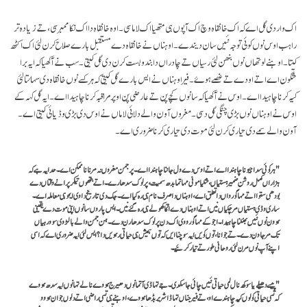
اک وار دی گل اے کہ اک خانقاہ وچ اک آپوں ہی متھیا اک لاما سی۔ اوہ خانقاہ دا اک نکا ممبر سی، تے زیادہ تر
راہب اوس نوں کوئی توجہ نئیں سان دیندے۔ اوہناں نے خانقاہ دے مستقبل بارے صلاح کرن لئی اک اکٹھ
کیتا۔ اوہنے لوتھاں نوں بنھن لئی رسیاں تے چادراں دا بندوبست کرن دی گل کیتی۔ سب نے آکھیا کہ ایہ برا
شگون اے اتے اودے تے غصے ہوۓ۔ فیر اوہناں نے ایس بارے گل کیتی کہ ہر کسے نوں خانقاہ دی سہائتا لئی
کیہ کرنا چاہیدا اے۔ اوس نے آکھیا کہ سانوں کچے پن تے عارضی پن اوپر مراقبہ کرنا چاہیدا اے۔ ایہ گل کہہ کے
اوس نے اوہناں نوں بڑی چنگی گل دسی۔ مغروں آون والے دلائی لاماں نے اوس دی بڑی وڈیائی کیتی اے۔
آون والے سمے دی تیاری کرن لئی موت دی تیاری کرنا ضروری اے۔
"ہر کوئی سدا جیونا چاہندا اے اتے اوس دے ول جاننا چاہندا اے۔ پر جمن مغروں نہ مرنا ناممکن اے۔ حد ایہ ہے کہ
ہزاراں مکمل روشن ضمیر ہستیاں، شکیا مونی مہاتما بدھ سمیت، پرلوک سدھارے۔ اتے جتھوں تیکر پرانے وقتاں دے
بودھی ستوا اتے مہا گورواں دا تعلق اے، اوہناں دا صرف نام ہی رہ گیا اے۔ جگ دی تاریخ دا وی ایہو ہی معاملہ اے۔
ساری وڈی ہستیاں مر چکیاں نیں اتے اوہناں دے اُکّا کھولے ہی رہ گئے نیں۔ ایس پاروں سانوں اپنی موت دے یقینی
ہوون نوں نئیں بھُلنا چاہیدا۔ اجوکے مہا گورو وی اک دن پرلوک سدھارن دے۔ ہن جمن والے بالڑ وی سو ورہیاں
تک مر جاون دے۔ تے جوانا، توں کویں ایہ سوچنا ایں کہ توں ہمیش ہی حیاتی رہویں دا؟ ایس لئی ایہ ضروری اے کہ اسی
اپنے آپ نوں مرن لئی روحانی طور تے تیار کرئیے۔
"پیسے دھیلے یا سوکھ نال لمی حیاتی نئیں چائی جا سکدی۔ جے تہاڈی آتما نوں دھیرج ہووے نالے تہانوں ایہ سدھ ہووے
کہ تسی حیاتی کولوں کیہ چاہندے او، تے فیر جناں تہاڈا شریر بڈھا ہووے، اوہنے ہی تسی راضی اتے دلوں جوان ہووو