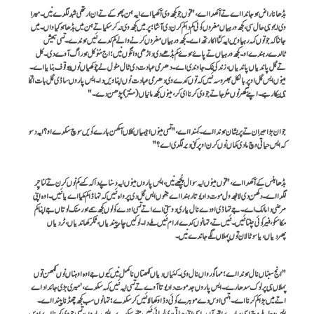
بڈھا ناراض ہوجاندا اے تے آکھدا اے،"توں جو کجھ وی آکھیا اے ایہ ہن پھوکے تے ان ارتھی شبد لگدے نیں۔ میرا
وی ایہو ہی حال سی، کجھ ورہیاں مغروں کوئی کم دا کم کرن دی آشا؛ پر میں کجھ وی نہ کر سکیا تے ہن میں بڈھا ہو گیا واں۔ میں
جاننا کہ جو توں کہہ رہیا ویں ایہ کنّا اکارتھ اے۔ کجھ ورہیاں مغروں کرنے والے کم کدے نئیں ہوندے۔ تسی ہمیش
ٹالدے رہندے او۔ کجھ ورہیاں تے پاۓ ہوۓ کم بڈھے دی داڑھی وانگوں نیں؛ اج مُنو کل ہور اُگ آوے دی۔ کل
تے گل پاندیاں پاندیاں، زندگی مُک جاوندی اے۔ دھرمی عبادت دی ٹال مٹول نے چوکھیاں نوں بیوقوف بنایا اے۔
مینوں ایس گل اوپر بالکل بھروسہ نئیں کہ توں کدے وی دھرمی عبادت نوں اپناویں دا۔ ایس پاروں ساڈی گل بات اُکّا
ہی بیکار ہے۔ اپنے گھر نوں مُڑ جا تے جو وی کرنا ای کر، مینوں کجھ مانیاں (منتر) پڑھن دے۔"
جوان بڑا حیران تے پریشان ہوندا اے۔ کہندا اے،"تسی مینوں اجیہیاں گلاں آکھن بارے کویں سوچ سکدے او؟ ایہ دسو
کہ ایس حیاتی وچ مادی کماں نوں کرن اوپر کنی دیر لگدی اے؟"
بڈھا ہنس کے آکھدا اے،"توں مینوں ایہ سوال پُچھے نیں، ایس پاروں مینوں ایہ دسنا پے دا کہ کسے کم نوں کرن تے کنا چِر
لگدا اے۔ دکھن دی لانبھ ول موت دا دیوتا رہندا اے جنہوں ایس گل دی پرواہ نئیں کہ تہاڈا کم مکیا اے یا نئیں۔ اوہ اپنی
مرضی دا مالک اے۔ جے تہاڈی اودے نال یاری دوستی اے اتے تسی اودے کولوں کجھ سمے ہور منگ لو تاں جے اپنا کم
مکا سکو، فیر کوئی چنتا نئیں۔ نئیں تے، تہانوں کدے ارام نئیں ملے دا۔ لوکیں چاء پیندیاں، ٹُکر کھاندیاں، ٹردیاں
پھردیاں، یا سوٹا لان توں پہلاں لگے جاندے نیں۔
"انج سبناں نال ہوندا اے؛ مہا گورواں نال وی۔ کئیاں دیاں لکھتاں نا مکمل نیں کیوں جے اوہ اوہناں نوں لکھن توں
پہلاں ہی پرلوک سدھارے۔ ایس پاروں جد موت دا دیوتا آوے تے تسی ایہ نئیں کہہ سکدے،'میری بڑی جائداد اے
اتے میں بڑا کم کرنا اے۔' تسی اوس دے موہرے کوئی وڈا وکھالا نئیں کر سکدے؛ تہانوں سب کجھ چھڈنا پیندا اے۔
ایس معاملے وچ اسی سارے انتھ آں۔ اسی اپنی حیاتی دی لمبائی نئیں متھ سکدے۔ ایس پاروں، تسی جو وی کرنا اے اوس