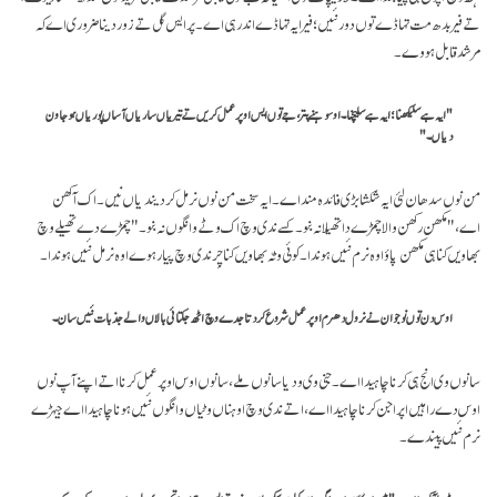
تے فیر بدھ مت تہاڈے توں دور نئیں؛ فیر ایہ تہاڈے اندر ہی اے۔ پر ایس گل تے زور دینا ضروری اے کہ
مرشد قابل ہووے۔
"ایہ ہے سلیکھنا؛ ایہ ہے سلیچنا۔ او سوہنے پتر، جے توں ایس اوپر عمل کریں تے تیریاں ساریاں آساں پوریاں ہو جاون
دیاں۔"
من نوں سدھان لئی ایہ شکشا بڑی فائدہ مند اے۔ ایہ سخت من نوں نرمل کر دیندیاں نیں۔ اک آکھن
اے،"مکھن رکھن والا چمڑے دا تھیلا نہ بنو۔ کسے ندی وچ اک وٹے وانگوں نہ بنو۔" چمڑے دے تھیلے وچ
بھاویں کنا ہی مکھن پاؤ اوہ نرم نئیں ہوندا۔ کوئی وٹّہ بھاویں کنا چِر ندی وچ پیا رہوے اوہ نرمل نئیں ہوندا۔
اوس دن توں نوجوان نے نرول دھرم اوپر عمل شروع کر دتا جدے وچ اٹھ جگتائی بالاں والے جذبات نئیں سان۔
سانوں وی انج ہی کرنا چاہیدا اے۔ جنی وی ودیا سانوں ملے، سانوں اوس اوپر عمل کرنا اتے اپنے آپ نوں
اوس دے راہیں اپراجن کرنا چاہیدا اے، اتے ندی وچ اوہناں وٹیاں وانگوں نئیں ہونا چاہیدا اے جیہڑے
نرم نئیں پیندے۔