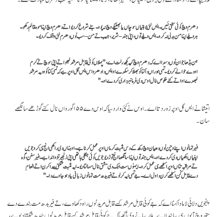
دھرم وچ کوئی سختی نئیں۔ ایس لئی بوہتیاں سوچاں یا بھلیکے وچ نہ پوو۔ ہنے شروع کر دیو اتے دھرم وچ اپنا موہ قائم رکھو۔
ہر ویلے اپنا من بدلی نہ کرو۔ ایس ویلے توں، اپنی جند – شریر، جیب تے من – سب نوں دھرم لئی وقف کر دیو۔
ہن بڈھا جوان نوں دسدا اے کہ دھرم وچ کیہ کجھ رلت اے،"پہلاں کوئی قابل مرشد لبھو اتے اپنی سوچ تے کرم
اودے حوالے کر دیو۔ تسی ہوراں دا کنا کو بھلا کر سکدے او ایس دا دھرواس ایس گل اوپر ہے کہ تسی کنا کو ودیہ مرشد
لبھدے او اتے کنے خلوص نال اوس دی فرمانبرداری کردے او۔"
اتیشا نے ایس گل اوپر زور دتا اے۔ اوس نے کئی وار دسیا کہ اوس دے ۱۵۵ گورواں نال کنے گوڑھے سانگھے
سان۔
فیر تہانوں اپنے وچن نوں دھیان وچ رکھ کے دس مثبت کرماں اوپر عمل کرنا ہے۔ اوہناں دی راکھی انج ہی کرو جویں
اپنیاں اکھیاں دی کردے او۔ ایس جند توں اپنا سانگھا انج توڑ دیو جویں کوئی جنگلی ہاتھی اپنی زنجیر تڑواندا ہے۔ فیر سنن، گوہ
تے مراقبہ تناں اوپر اکٹھے ہی عمل کرو۔ ایہنوں ست انگ دی مشق نال سہائتا دیو۔ ایہ مثبت شکتی پیدا کرن اتے انعام
دے قابل گُن اکٹھے کرن دا ول اے۔ جے تسی ایہ کر لو تے فیر بدھ مت تہانوں زبانی یاد ہو جاوے دا۔"
پنجویں دلائی لاما دا کہنا اے کہ جے کوئی قابل مرشد کسے قابل مرید نوں راہ دکھاوے، تے فیر بدھ مت بندے دے
ہتھ وچ آپوں ہی پیا بندا اے۔ ملاریپا نے وی آکھیا کہ جے کوئی قابل مرشد کسے قابل مرید نوں سُدھ شکشا دیوے،