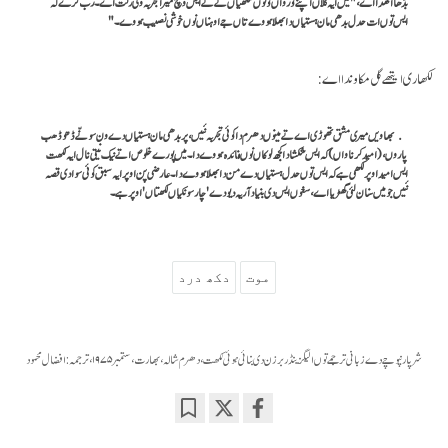
بڈھا آکھدا اے،"میں ایہ گلاں اپنے گورواں کولوں سکھیاں نے تے ایس وچ میرا تجربہ وی رلت اے۔ رب کرے کہ
ایس توں ات حدل بدھی مان ہستیاں دا بھلا ہووے تاں جے اوہناں نوں خوشی نصیب ہووے۔"
لکھاری ایتھے گل مکاوندا اے:
بھاویں میری مشق تھوڑی اے تے مینوں دھرم دا کوئی تجربہ نئیں، پر بدھی مان ہستیاں دے ون سونّے ڈھوڈھب
پاروں، (امید کرنا واں) کہ ایس شکشا دا کجھ لوکاں نوں فائدہ ہووے دا۔ میں پورے خلوص اتے نیک نیتی نال ایہ لکھت
ایس امید اوپر لکھی ہے کہ ایس توں حدل ہستیاں دے من دا بھلا ہووے دا۔ عارضی پن اوپر ایہ سبق کوئی سوادی قصہ
نئیں جو میں سنان لئی گھڑیا اے، سغوں ایس دی بنیاد آریہ دیو دے 'چار سو نکیاں لکھتاں' اوپر ہے۔
موت
دکھ درد
شرپا رنپوچے دے زبانی ترجمے توں الیگزینڈر برزن دی بنائی ہوئی لکھت، دھرم شالہ، بھارت، ستمبر ۱۹۷۵، ترجمہ: افضال محمود
Bookmark
Share