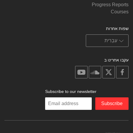
Progress Reports
Courses
שפות אחרות
עקבו אחרינו ב
on
on
on
on
youtube
soundcloud
facebook
X
Subscribe to our newsletter
Enter
Subscribe
your
email