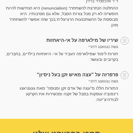
ד"ר אלכסנדר ברזין
ההחלטה הנחרצת להשתחרר (renunciation) היא הנחישות להיות
חופשי/ה לא רק מכל צורות הסבל, אלא גם מסיבותיו. היא
מבוססת על ההשתכנעות הרציונלית בכך שזה אפשרי להשתחרר
מהן.
שיריו של מילארפה על אי-היאחזות
גשה נגוואנג דרגיי
תורות לימוד שמילארפה העביר על אי- היאחזות בילדים, בחברים,
בקרובים ובעושר.
פרפרזה על "עצה מאיש זקן בעל ניסיון"
גשה נגוואנג דרגיי
התורות הללו מ"עצה של אדם זקן ומנוסה" מאת גונגט'אנג
רינפוצ'ה עוסקות בסבל של זקנה ומכשירות את הקרקע
לבודהיצ'יטה.